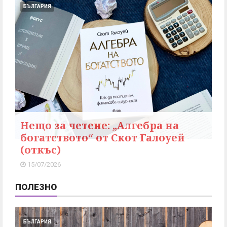
БЪЛГАРИЯ
Нещо за четене: „Алгебра на
богатството“ от Скот Галоуей
(откъс)
15/07/2026
ПОЛЕЗНО
БЪЛГАРИЯ