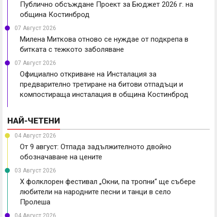
Публично обсъждане Проект за Бюджет 2026 г. на
община Костинброд
07 Август 2026
Милена Миткова отново се нуждае от подкрепа в
битката с тежкото заболяване
07 Август 2026
Официално откриване на Инсталация за
предварително третиране на битови отпадъци и
компостираща инсталация в община Костинброд
НАЙ-ЧЕТЕНИ
04 Август 2026
От 9 август: Отпада задължителното двойно
обозначаване на цените
03 Август 2026
X фолклорен фестивал „Окни, па тропни“ ще събере
любители на народните песни и танци в село
Пролеша
04 Август 2026