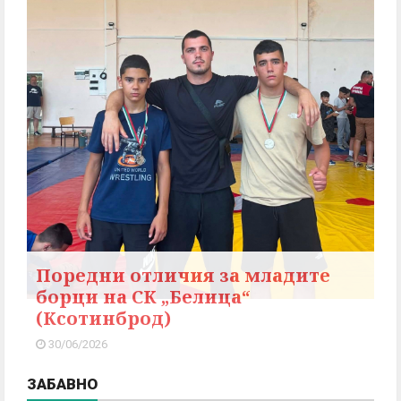
Поредни отличия за младите
борци на СК „Белица“
(Ксотинброд)
30/06/2026
ЗАБАВНО