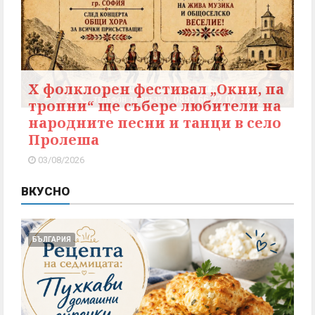
X фолклорен фестивал „Окни, па
тропни“ ще събере любители на
народните песни и танци в село
Пролеша
03/08/2026
ВКУСНО
БЪЛГАРИЯ