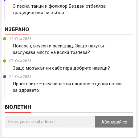
С песни, танци и фолклор Безден отбеляза
традиционния си събор
ИЗБРАНО
10 Юни 2026
Полезен, вкусен и засищащ: Защо нахутът
заслужава място на всяка трапеза?
07 Юли 2026
Защо мозъкът ни саботира добрите навици?
22 Юли 2026
Прасковите – вкусни летни плодове с ценни ползи
за здравето
БЮЛЕТИН
Абонирай се