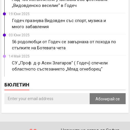
„Видовденско веселие“ в Годеч
19 Юни 2025
Годеч празнува Видовден със спорт, музика и
много забавления
03 Юни 2025
56 родолюбци от Годеч се завърнаха от похода по
стъпките на Ботевата чета
14 Май 2025
СУ „Проф. д-р Асен Златаров“ ( Годеч) спечели
областното състезанието „Млад огнеборец“
БЮЛЕТИН
Абонирай се