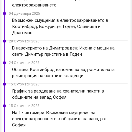
електрозахранването
04 Декември 2025
Възможни смущения в електрозахранването в
Костинброд, Божурище, Годеч, Сливница и
Драгоман
28 Октомври 2025
В навечерието на Димитровден: Икона с мощи на
свети Димитър пристигна в Годеч
24 Октомври 2025
Община Костинброд напомня за задължителната
регистрация на частните кладенци
15 Октомври 2025
График за раздаване на хранителни пакети в
общините на запад София
15 Октомври 2025
На 17 октомври: Възможни смущения на
електрозахранването в общините на запад от
София