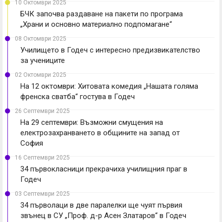
10 Октомври 2025
БЧК започва раздаване на пакети по програма
„Храни и основно материално подпомагане“
08 Октомври 2025
Училището в Годеч с интересно предизвикателство
за учениците
02 Октомври 2025
На 12 октомври: Хитовата комедия „Нашата голяма
френска сватба“ гостува в Годеч
26 Септември 2025
На 29 септември: Възможни смущения на
електрозахранването в общините на запад от
София
16 Септември 2025
34 първокласници прекрачиха училищния праг в
Годеч
03 Септември 2025
34 първолаци в две паралелки ще чуят първия
звънец в СУ „Проф. д-р Асен Златаров“ в Годеч