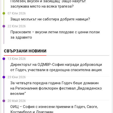
Полезен, вкусен и засищащ: Защо нахутът
заслужава място на всяка трапеза?
07 Юли 2026
Защо мозъкът ни саботира добрите навици?
22 Юли 2026
Прасковите – вкусни летни плодове с ценни ползи
за здравето
СВЪРЗАНИ НОВИНИ
13 Юли 2026
Директорът на ОДМВР-София награди доброволци
от Годеч, участвали в среднощна спасителна акция
23 Юни 2026
За четвърта поредна година Годеч беше домакин
на Регионалния фолклорен фестивал „Видовденско
веселие“
20 Май 2026
ОИЦ – София с изнесени приемни в Годеч, Своге,
Костинброд и Драгоман