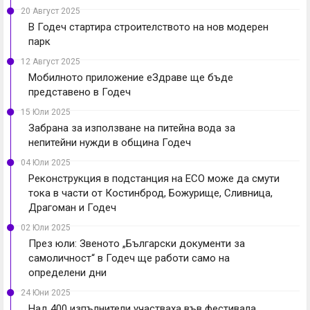
20 Август 2025
В Годеч стартира строителството на нов модерен
парк
12 Август 2025
Мобилното приложение еЗдраве ще бъде
представено в Годеч
15 Юли 2025
Забрана за използване на питейна вода за
непитейни нужди в община Годеч
04 Юли 2025
Реконструкция в подстанция на ЕСО може да смути
тока в части от Костинброд, Божурище, Сливница,
Драгоман и Годеч
02 Юли 2025
През юли: Звеното „Български документи за
самоличност“ в Годеч ще работи само на
определени дни
24 Юни 2025
Над 400 изпълнители участваха във фестивала