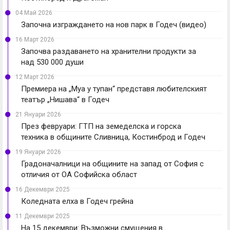
04 Май 2026
Започна изграждането на нов парк в Годеч (видео)
16 Март 2026
Започва раздаването на хранителни продукти за
над 530 000 души
12 Март 2026
Премиера на „Муа у тупан“ представя любителският
театър „Нишава“ в Годеч
21 Януари 2026
През февруари: ГТП на земеделска и горска
техника в общините Сливница, Костинброд и Годеч
19 Януари 2026
Градоначалници на общините на запад от София с
отличия от ОА Софийска област
16 Декември 2025
Коледната елха в Годеч грейна
11 Декември 2025
На 15 декември: Възможни смущения в