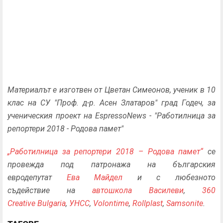
Материалът е изготвен от Цветан Симеонов, ученик в 10
клас на СУ "Проф. д-р. Асен Златаров" град Годеч, за
ученическия проект на EspressoNews - "Работилница за
репортери 2018 - Родова памет"
„Работилница за репортери 2018 – Родова памет“
се
провежда под патронажа на българския
евродепутат
Ева Майдел
и с любезното
съдействие на
автошкола Василеви
,
360
Creative Bulgaria
,
УНСС
,
Volontime
,
Rollplast
,
Samsonite
.