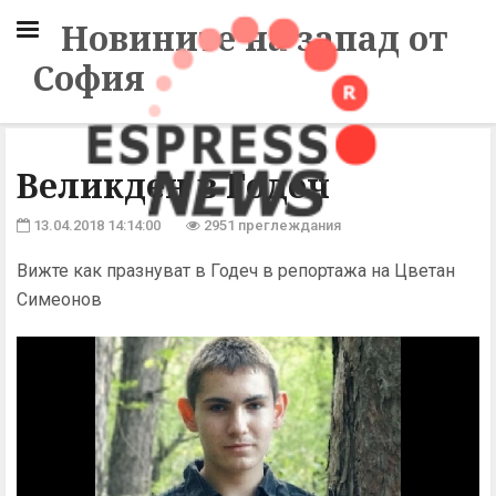
Новините на запад от
София
Великден в Годеч
13.04.2018 14:14:00
2951 преглеждания
Вижте как празнуват в Годеч в репортажа на Цветан
Симеонов