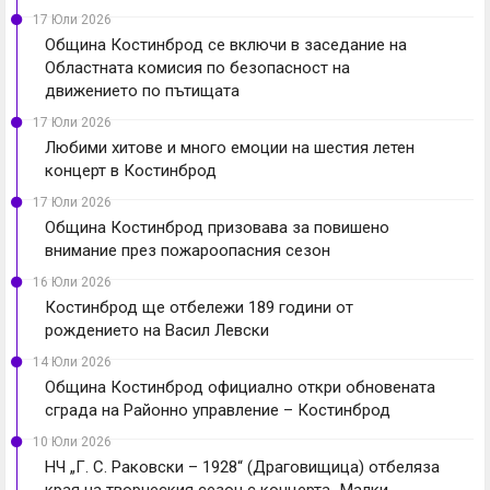
17 Юли 2026
Община Костинброд се включи в заседание на
Областната комисия по безопасност на
движението по пътищата
17 Юли 2026
Любими хитове и много емоции на шестия летен
концерт в Костинброд
17 Юли 2026
Община Костинброд призовава за повишено
внимание през пожароопасния сезон
16 Юли 2026
Костинброд ще отбележи 189 години от
рождението на Васил Левски
14 Юли 2026
Община Костинброд официално откри обновената
сграда на Районно управление – Костинброд
10 Юли 2026
НЧ „Г. С. Раковски – 1928“ (Драговищица) отбеляза
края на творческия сезон с концерта „Малки