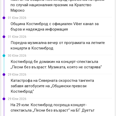
по случай националния празник на Кралство
Мароко
31 Юли 2026
Община Костинброд с официален Viber канал за
бърза и надеждна информация
31 Юли 2026
Поредна музикална вечер от програмата на летните
концерти в Костинброд
30 Юли 2026
Костинброд бе домакин на концерт-спектакъла
„Песни без възраст: Музиката, която не остарява“
29 Юли 2026
Катастрофа на Северната скоростна тангента
забавя автобусите на „Общински превози
Костинброд“
29 Юли 2026
На 29 юли: Костинброд посреща концерт-
спектакъла „Песни без възраст“ на БГ Дуетът