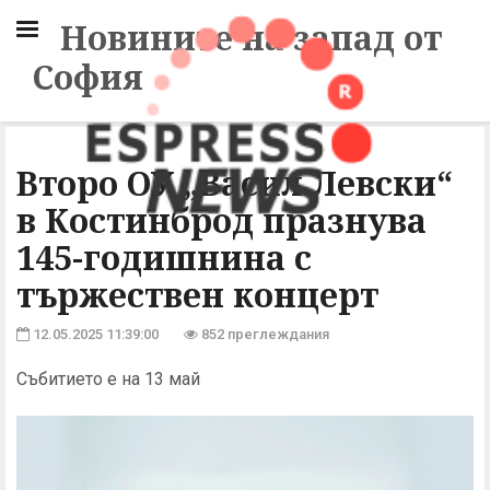
Новините на запад от
София
Второ ОУ „Васил Левски“
в Костинброд празнува
145-годишнина с
тържествен концерт
12.05.2025 11:39:00
852 преглеждания
Събитието е на 13 май