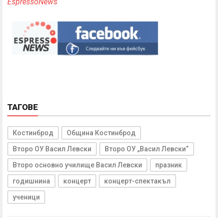
EspressoNews
ТАГОВЕ
Костинброд
Община Костинброд
Второ ОУ Васил Левски
Второ ОУ „Васил Левски“
Второ основно училище Васил Левски
празник
годишнина
концерт
концерт-спектакъл
ученици