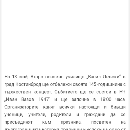
На 13 май, Второ основно училище „Васил Левски“ в
град Костинброд ще отбележи своята 145-годишнина с
тържествен концерт. Събитието ще се състои в НЧ
„Иван Вазов 1947“ и ще започне в 18:00 часа.
Организаторите канят всички настоящи и бивши
ученици, учители, родители и граждани да се
присъединят към празника, посветен на
дългогодишната история, традиции и успехи на едно от