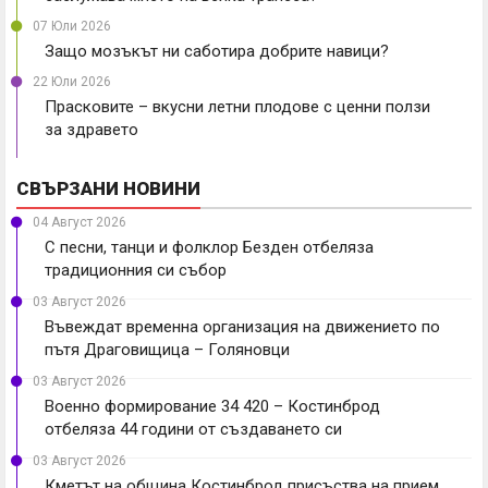
07 Юли 2026
Защо мозъкът ни саботира добрите навици?
22 Юли 2026
Прасковите – вкусни летни плодове с ценни ползи
за здравето
СВЪРЗАНИ НОВИНИ
04 Август 2026
С песни, танци и фолклор Безден отбеляза
традиционния си събор
03 Август 2026
Въвеждат временна организация на движението по
пътя Драговищица – Голяновци
03 Август 2026
Военно формирование 34 420 – Костинброд
отбеляза 44 години от създаването си
03 Август 2026
Кметът на община Костинброд присъства на прием