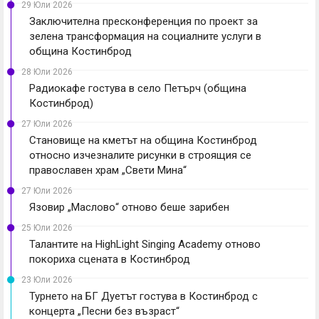
29 Юли 2026
Заключителна пресконференция по проект за
зелена трансформация на социалните услуги в
община Костинброд
28 Юли 2026
Радиокафе гостува в село Петърч (община
Костинброд)
27 Юли 2026
Становище на кметът на община Костинброд
относно изчезналите рисунки в строящия се
православен храм „Свети Мина“
27 Юли 2026
Язовир „Маслово“ отново беше зарибен
25 Юли 2026
Талантите на HighLight Singing Academy отново
покориха сцената в Костинброд
23 Юли 2026
Турнето на БГ Дуетът гостува в Костинброд с
концерта „Песни без възраст“