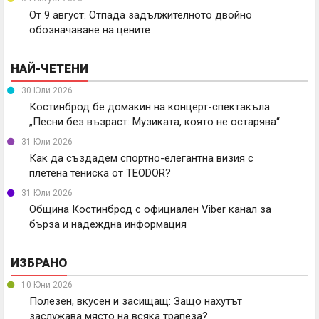
От 9 август: Отпада задължителното двойно
обозначаване на цените
НАЙ-ЧЕТЕНИ
30 Юли 2026
Костинброд бе домакин на концерт-спектакъла
„Песни без възраст: Музиката, която не остарява“
31 Юли 2026
Как да създадем спортно-елегантна визия с
плетена тениска от TEODOR?
31 Юли 2026
Община Костинброд с официален Viber канал за
бърза и надеждна информация
ИЗБРАНО
10 Юни 2026
Полезен, вкусен и засищащ: Защо нахутът
заслужава място на всяка трапеза?