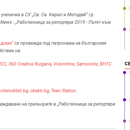
.
ученичка в СУ „Св. Св. Кирил и Методий“ гр.
oNews - „Работилница за репортери 2019 - Пътят към
 дома“
се провежда под патронажа на българския
йствие на:
С
НСС
,
360 Creative Bulgaria
,
Volontime
,
Samsonite
,
BHTC
viteroditeli.bg
,
obekti.bg
,
Teen Station
аждаване на призьорите в „Работилница за репортери