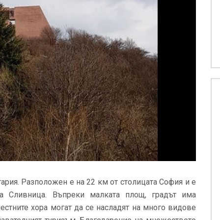
ария. Разположен е на 22 км от столицата София и е
а Сливница. Въпреки малката площ, градът има
местните хора могат да се насладят на много видове