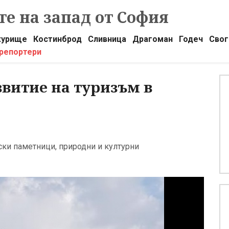
е на запад от София
урище
Костинброд
Сливница
Драгоман
Годеч
Свог
 репортери
звитие на туризъм в
ки паметници, природни и културни