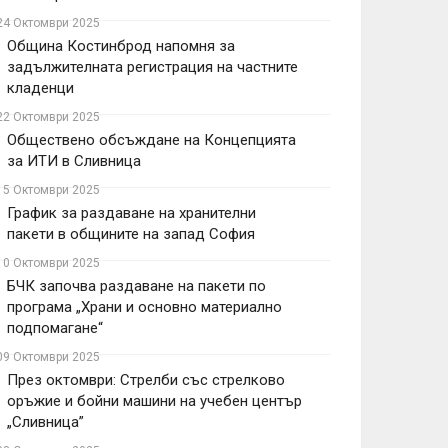
24 Октомври 2025
Община Костинброд напомня за
задължителната регистрация на частните
кладенци
22 Октомври 2025
Обществено обсъждане на Концепцията
за ИТИ в Сливница
15 Октомври 2025
График за раздаване на хранителни
пакети в общините на запад София
10 Октомври 2025
БЧК започва раздаване на пакети по
програма „Храни и основно материално
подпомагане“
09 Октомври 2025
През октомври: Стрелби със стрелково
оръжие и бойни машини на учебен център
„Сливница”