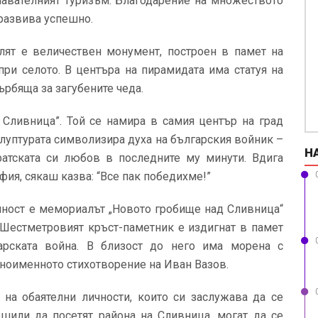
знавателният туризъм. Благодарение на множеството
е развива успешно.
улят е величествен монумент, построен в памет на
при селото. В центъра на пирамидата има статуя на
ърбяща за загубените чеда.
 Сливница”. Той се намира в самия център на град
клуптурата символизира духа на българския войник –
Н
ратската си любов в последните му минути. Вдига
фия, сякаш казва: “Все пак победихме!”
лност е мемориалът „Новото гробище над Сливница“
 Шестметровият кръст-паметник е издигнат в памет
арската война. В близост до него има морена с
едноименното стихотворение на Иван Вазов.
на обаятелни личности, които си заслужава да се
решили да посетят района на Сливница, могат да се