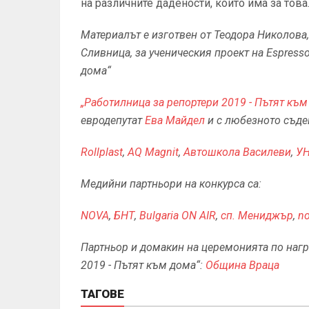
на различните дадености, които има за това
Материалът е изготвен от Теодора Николова, 
Сливница, за ученическия проект на Espress
дома“
„Работилница за репортери 2019 - Пътят към
евродепутат
Ева Майдел
и с любезното съде
Rollplast
,
AQ Magnit
,
Автошкола Василеви
,
У
Медийни партньори на конкурса са:
NOVA
,
БНТ
,
Bulgaria ON AIR
,
сп. Мениджър
,
no
Партньор и домакин на церемонията по нагр
2019 - Пътят към дома“:
Община Враца
ТАГОВЕ