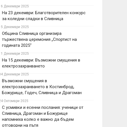
16 Декември 2025
На 23 декември: Благотворителен конкурс
за коледни сладки в Сливница
15 Декември 2025
Община Сливница организира
тържествена церемония „Спортист на
годината 2025“
11 Декември 2025
На 15 декември: Възможни смущения в
електрозахранването
04 Декември 2025
Възможни смущения в
електрозахранването в Костинброд,
Божурище, Годеч, Сливница и Драгоман
24 Октомври 2025
С усмивки и есенни послания: ученици от
Сливница, Драгоман и Божурище
напомниха колко е важно да бъдем
отговорни на пътя