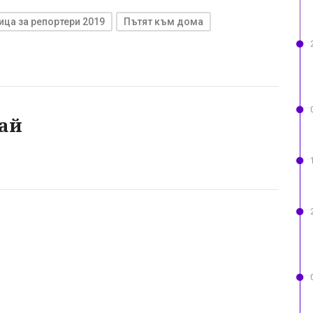
ца за репортери 2019
Пътят към дома
ай