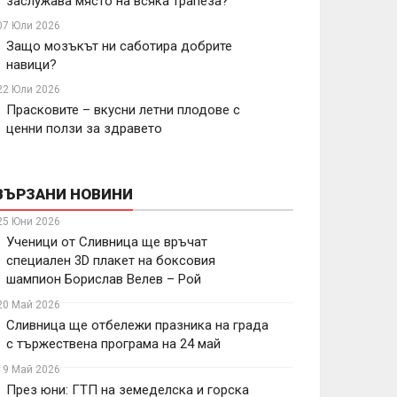
заслужава място на всяка трапеза?
07 Юли 2026
Защо мозъкът ни саботира добрите
навици?
22 Юли 2026
Прасковите – вкусни летни плодове с
ценни ползи за здравето
ВЪРЗАНИ НОВИНИ
25 Юни 2026
Ученици от Сливница ще връчат
специален 3D плакет на боксовия
шампион Борислав Велев – Рой
20 Май 2026
Сливница ще отбележи празника на града
с тържествена програма на 24 май
19 Май 2026
През юни: ГТП на земеделска и горска