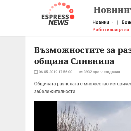
Новинит
Новини
|
Бож
Работилница за
Възможностите за ра
община Сливница
06.05.2019 17:56:00
3932 преглеждания
Общината разполага с множество историчес
забележителности