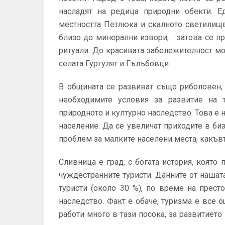
насладят на редица природни обекти. Е
местността Петлюка и скалното светилище
близо до минерални извори, затова се пр
ритуали. До красивата забележителност мо
селата Гургулят и Гълъбовци.
В общината се развиват също риболовен,
необходимите условия за развитие на т
природното и културно наследство. Това е 
население. Да се увеличат приходите в би
проблем за малките населени места, какъвт
Сливница е град, с богата история, която 
чуждестранните туристи. Данните от нашата
туристи (около 30 %), по време на прест
наследство. Факт е обаче, туризма е все 
работи много в тази посока, за развитиет