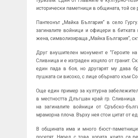
туризъм. Един от главните е културно-по
исторически паметници в общината, той с
Пантеонът „Майка България“ в село Гург
загиналите войници и офицери в битката 
жена, символизираща „Майка България“, ск
Друг внушителен монумент е “Героите на
Сливница и е изграден изцяло от гранит. С
един пада в боя, но другарят му дава б
пушката си високо, с лице обърнато към Со
Още един пример за културна забележите
в местността Длъгшан край гр. Сливница.
на загиналите войници от Сръбско-бълг
мраморна плоча. Върху нея стои цитат от 
В общината има и много бюст-паметници 
посетят. Наред с това, хората, които са 