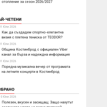
отопление за сезон 2026/2027
АЙ-ЧЕТЕНИ
31 Юли 2026
Как да създадем спортно-елегантна
визия с плетена тениска от TEODOR?
31 Юли 2026
Община Костинброд с официален Viber
канал за бърза и надеждна информация
31 Юли 2026
Поредна музикална вечер от програмата
на летните концерти в Костинброд
ЗБРАНО
10 Юни 2026
Полезен, вкусен и засищащ: Защо нахутът