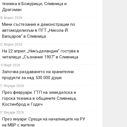
техника в Божурище, Сливница и
Драгоман
28 Април 2026
Мини състезания и демонстрации по
автомоделизъм в ПГТ „Никола Й.
Вапцаров“ в Сливница
02 Април 2026
На 22 април: „Никъделандия“ гостува в
читалище „Съзнание 1907“ в Сливница
16 Март 2026
Започва раздаването на хранителни
продукти за над 530 000 души
21 Януари 2026
През февруари: ГТП на земеделска и
горска техника в общините Сливница,
Костинброд и Годеч
07 Януари 2026
През януари: Срещи на началниците на РУ
на МВР с жители