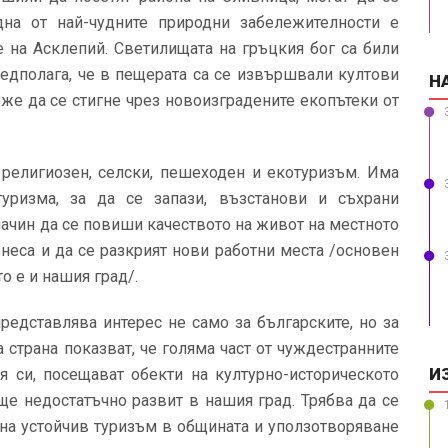
дна от най-чудните природни забележителности е
 на Асклепий. Светилищата на гръцкия бог са били
едполага, че в пещерата са се извършвали култови
Н
же да се стигне чрез новоизградените екопътеки от
 религиозен, селски, пешеходен и екотуризъм. Има
уризма, за да се запази, възстанови и съхрани
начин да се повиши качеството на живот на местното
знеса и да се разкрият нови работни места /основен
о е и нашия град/.
представлява интерес не само за българските, но за
 страна показват, че голяма част от чуждестранните
И
оя си, посещават обекти на културно-историческото
още недостатъчно развит в нашия град. Трябва да се
о на устойчив туризъм в общината и уползотворяване