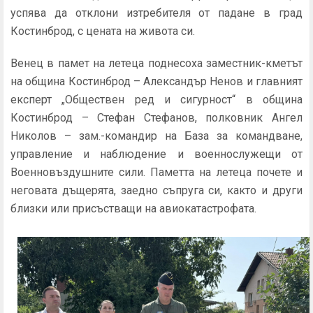
успява да отклони изтребителя от падане в град
Костинброд, с цената на живота си.
Венец в памет на летеца поднесоха заместник-кметът
на община Костинброд – Александър Ненов и главният
експерт „Обществен ред и сигурност“ в община
Костинброд – Стефан Стефанов, полковник Ангел
Николов – зам.-командир на База за командване,
управление и наблюдение и военнослужещи от
Военновъздушните сили. Паметта на летеца почете и
неговата дъщерята, заедно съпруга си, както и други
близки или присъстващи на авиокатастрофата.