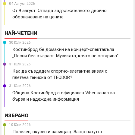
04 Август 2026
От 9 август: Отпада задължителното двойно
обозначаване на цените
НАЙ-ЧЕТЕНИ
30 Юли 2026
Костинброд бе домакин на концерт-спектакъла
„Песни без възраст: Музиката, която не остарява“
31 Юли 2026
Как да създадем спортно-елегантна визия с
плетена тениска от TEODOR?
31 Юли 2026
Община Костинброд с официален Viber канал за
бърза и надеждна информация
ИЗБРАНО
10 Юни 2026
Полезен, вкусен и засищащ: Защо нахутът