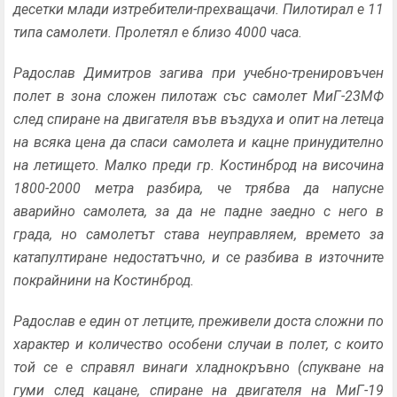
десетки млади изтребители-прехващачи. Пилотирал е 11
типа самолети. Пролетял е близо 4000 часа.
Радослав Димитров загива при учебно-тренировъчен
полет в зона сложен пилотаж със самолет МиГ-23МФ
след спиране на двигателя във въздуха и опит на летеца
на всяка цена да спаси самолета и кацне принудително
на летището. Малко преди гр. Костинброд на височина
1800-2000 метра разбира, че трябва да напусне
аварийно самолета, за да не падне заедно с него в
града, но самолетът става неуправляем, времето за
катапултиране недостатъчно, и се разбива в източните
покрайнини на Костинброд.
Радослав е един от летците, преживели доста сложни по
характер и количество особени случаи в полет, с които
той се е справял винаги хладнокръвно (спукване на
гуми след кацане, спиране на двигателя на МиГ-19