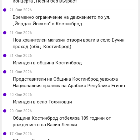
концерта „Песни без възраст“
21 Юли 2026
Временно ограничение на движението по ул.
„Йордан Йовков“ в Костинброд
21 Юли 2026
Нов хранителен магазин отвори врати в село Бучин
проход (общ. Костинброд)
21 Юли 2026
Илинден в община Костинброд
21 Юли 2026
Представители на Община Костинброд уважиха
Националния празник на Арабска Република Египет
20 Юли 2026
Илинден в село Голяновци
20 Юли 2026
Община Костинброд отбеляза 189 години от
рождението на Васил Левски
17 Юли 2026