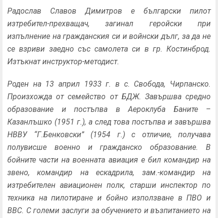
Радослав Славов Димитров е български пилот
изтребител-прехващач, загинал геройски при
изпълнение на гражданския си и войнски дълг, за да не
се взриви заедно със самолета си в гр. Костинброд.
Изтъкнат инструктор-методист.
Роден на 13 април 1933 г. в с. Свобода, Чирпанско.
Произхожда от семейство от БДЖ. Завършва средно
образование и постъпва в Аероклуба Баните –
Казанлъшко (1951 г.), а след това постъпва и завършва
НВВУ “Г.Бенковски” (1954 г.) с отличие, получава
полувисше военно и гражданско образование. В
бойните части на военната авиация е бил командир на
звено, командир на ескадрила, зам.-командир на
изтребителен авиационен полк, старши инспектор по
техника на пилотиране и бойно използване в ПВО и
ВВС. С големи заслуги за обучението и възпитанието на