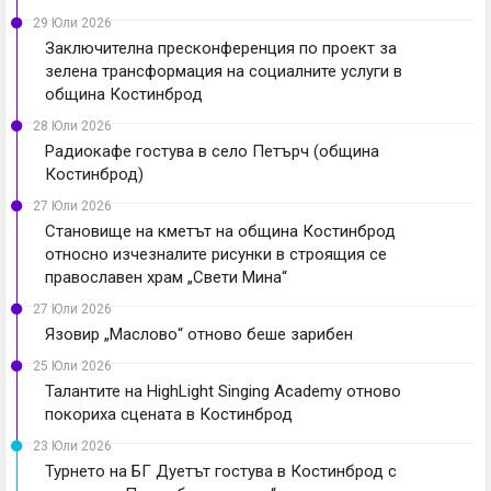
29 Юли 2026
Заключителна пресконференция по проект за
зелена трансформация на социалните услуги в
община Костинброд
28 Юли 2026
Радиокафе гостува в село Петърч (община
Костинброд)
27 Юли 2026
Становище на кметът на община Костинброд
относно изчезналите рисунки в строящия се
православен храм „Свети Мина“
27 Юли 2026
Язовир „Маслово“ отново беше зарибен
25 Юли 2026
Талантите на HighLight Singing Academy отново
покориха сцената в Костинброд
23 Юли 2026
Турнето на БГ Дуетът гостува в Костинброд с