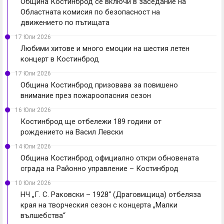
Община Костинброд се включи в заседание на
Областната комисия по безопасност на
движението по пътищата
17 Юли 2026
Любими хитове и много емоции на шестия летен
концерт в Костинброд
17 Юли 2026
Община Костинброд призовава за повишено
внимание през пожароопасния сезон
16 Юли 2026
Костинброд ще отбележи 189 години от
рождението на Васил Левски
14 Юли 2026
Община Костинброд официално откри обновената
сграда на Районно управление – Костинброд
10 Юли 2026
НЧ „Г. С. Раковски – 1928“ (Драговищица) отбеляза
края на творческия сезон с концерта „Малки
вълшебства“