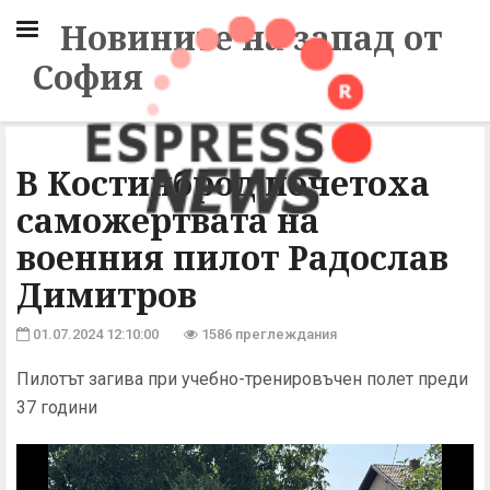
Новините на запад от
София
В Костинброд почетоха
саможертвата на
военния пилот Радослав
Димитров
01.07.2024 12:10:00
1586 преглеждания
Пилотът загива при учебно-тренировъчен полет преди
37 години