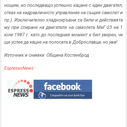
нощем, но последващо успешно кацане с един двигател,
отказ на хидравличното управление на същия самолет и
пр.). Изключително хладнокръвни са били и действията
му при спиране на двигателя на самолета МиГ-23 на 1
юли 1987 г. като до последния момент е бил уверен, че
ще успее да кацне на полосата в Доброславци, но уви!
Източник и снимки: Община Костинброд
EspressoNews