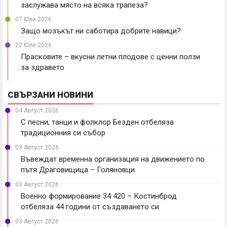
заслужава място на всяка трапеза?
07 Юли 2026
Защо мозъкът ни саботира добрите навици?
22 Юли 2026
Прасковите – вкусни летни плодове с ценни ползи
за здравето
СВЪРЗАНИ НОВИНИ
04 Август 2026
С песни, танци и фолклор Безден отбеляза
традиционния си събор
03 Август 2026
Въвеждат временна организация на движението по
пътя Драговищица – Голяновци
03 Август 2026
Военно формирование 34 420 – Костинброд
отбеляза 44 години от създаването си
03 Август 2026