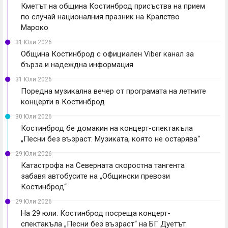
Кметът на община Костинброд присъства на прием
по случай националния празник на Кралство
Мароко
31 Юли 2026
Община Костинброд с официален Viber канал за
бърза и надеждна информация
31 Юли 2026
Поредна музикална вечер от програмата на летните
концерти в Костинброд
30 Юли 2026
Костинброд бе домакин на концерт-спектакъла
„Песни без възраст: Музиката, която не остарява“
29 Юли 2026
Катастрофа на Северната скоростна тангента
забавя автобусите на „Общински превози
Костинброд“
29 Юли 2026
На 29 юли: Костинброд посреща концерт-
спектакъла „Песни без възраст“ на БГ Дуетът