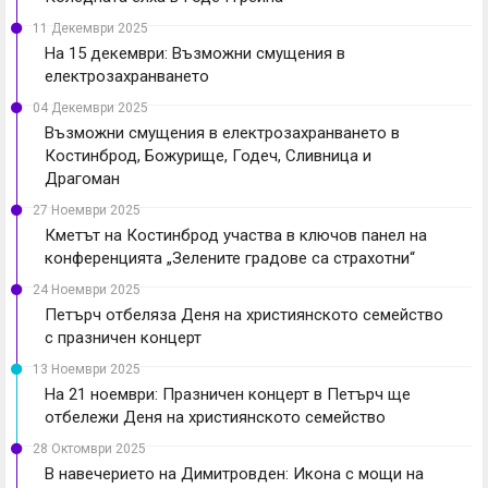
11 Декември 2025
На 15 декември: Възможни смущения в
електрозахранването
04 Декември 2025
Възможни смущения в електрозахранването в
Костинброд, Божурище, Годеч, Сливница и
Драгоман
27 Ноември 2025
Кметът на Костинброд участва в ключов панел на
конференцията „Зелените градове са страхотни“
24 Ноември 2025
Петърч отбеляза Деня на християнското семейство
с празничен концерт
13 Ноември 2025
На 21 ноември: Празничен концерт в Петърч ще
отбележи Деня на християнското семейство
28 Октомври 2025
В навечерието на Димитровден: Икона с мощи на