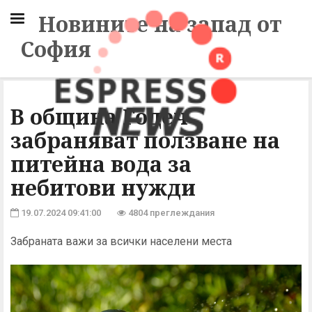
Новините на запад от
София
В община Годеч
забраняват ползване на
питейна вода за
небитови нужди
19.07.2024 09:41:00
4804 преглеждания
Забраната важи за всички населени места