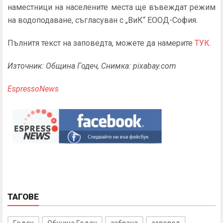
наместници на населените места ще въвеждат режим
на водоподаване, съгласуван с „ВиК“ ЕООД-София.
Пълнитя текст на заповедта, можете да намерите
ТУК
.
Източник: Община Годеч, Снимка: pixabay.com
EspressoNews
ТАГОВЕ
Годеч
Община Годеч
забрана
заповед