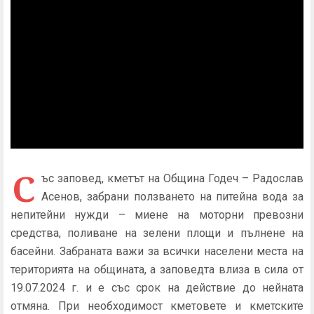
С
ъс заповед, кметът на Община Годеч – Радослав
Асенов, забрани ползването на питейна вода за
непитейни нужди – миене на моторни превозни
средства, поливане на зелени площи и пълнене на
басейни. Забраната важи за всички населени места на
територията на общината, а з
аповедта влиза в сила от
19.07.2024 г. и е със срок на действие до нейната
отмяна. При необходимост кметовете и кметските