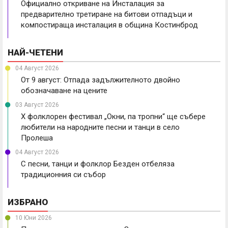
Официално откриване на Инсталация за
предварително третиране на битови отпадъци и
компостираща инсталация в община Костинброд
НАЙ-ЧЕТЕНИ
04 Август 2026
От 9 август: Отпада задължителното двойно
обозначаване на цените
03 Август 2026
X фолклорен фестивал „Окни, па тропни“ ще събере
любители на народните песни и танци в село
Пролеша
04 Август 2026
С песни, танци и фолклор Безден отбеляза
традиционния си събор
ИЗБРАНО
10 Юни 2026