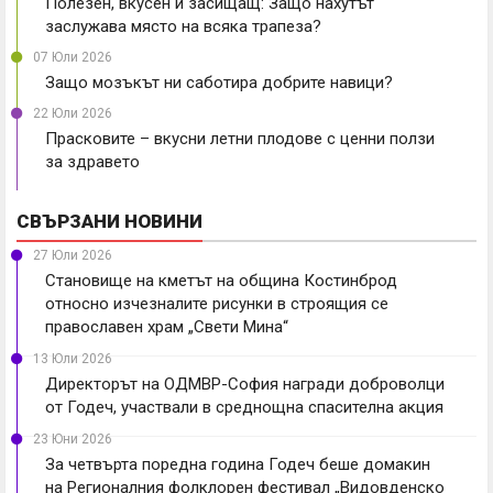
Полезен, вкусен и засищащ: Защо нахутът
заслужава място на всяка трапеза?
07 Юли 2026
Защо мозъкът ни саботира добрите навици?
22 Юли 2026
Прасковите – вкусни летни плодове с ценни ползи
за здравето
СВЪРЗАНИ НОВИНИ
27 Юли 2026
Становище на кметът на община Костинброд
относно изчезналите рисунки в строящия се
православен храм „Свети Мина“
13 Юли 2026
Директорът на ОДМВР-София награди доброволци
от Годеч, участвали в среднощна спасителна акция
23 Юни 2026
За четвърта поредна година Годеч беше домакин
на Регионалния фолклорен фестивал „Видовденско