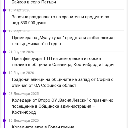
Байков в село Петърч
16 Март 2026
Започва раздаването на хранителни продукти за
над 530 000 души
12 Март 2026
Премиера на „Муа у тупан“ представя любителският
театър „Нишава“ в Годеч
21 Януари 2026
През февруари: ГТП на земеделска и горска
техника в общините Сливница, Костинброд и Годеч
19 Януари 2026
Градоначалници на общините на запад от София с
отличия от ОА Софийска област
23 Декември 2025
Коледари от Второ ОУ „Васил Левски“ с празнично
посещение в Общинска администрация –
Костинброд
16 Декември 2025
Коледната елха в Годеч грейна