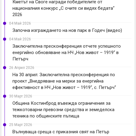
Кметът на Своге награди победителите от
националния конкурс „С очите си видях бедата“
2026
04 Май 2026
Започна изграждането на нов парк в Годеч (видео)
04 Май 2026
Заключителна пресконференция отчете успешното
енергийно обновяване на НЧ „Нов живот – 1919“ в
Петърч
26 Април 2026
На 30 април: Заключителна пресконференция по
проект „Внедряване на мерки за енергийна
ефективност в НЧ „Нов живот – 1919“, с. Петърч“
30 Март 2026
Община Костинброд въвежда ограничения за
тежкотоварни превозни средства и земеделска
техника по общинските пътища
25 Март 2026
Вълнуваща среща с приказния свят на Петър