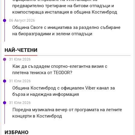
предварително третиране на битови отпадъци и
компостираща инсталация в община Костинброд
06 Август 2026
Община Своге с инициатива за разделно събиране
на биоразградими и зелени отпадъци
НАЙ-ЧЕТЕНИ
31 Юли 2026
Как да създадем спортно-елегантна визия с
плетена тениска от TEODOR?
31 Юли 2026
Община Костинброд с официален Viber канал за
бърза и надеждна информация
31 Юли 2026
Поредна музикална вечер от програмата на летните
концерти в Костинброд
ИЗБРАНО