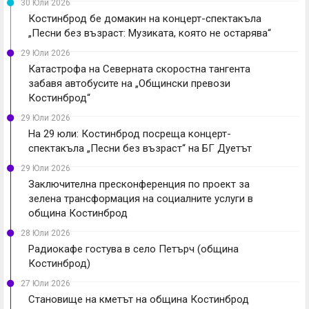
30 Юли 2026
Костинброд бе домакин на концерт-спектакъла
„Песни без възраст: Музиката, която не остарява“
29 Юли 2026
Катастрофа на Северната скоростна тангента
забавя автобусите на „Общински превози
Костинброд“
29 Юли 2026
На 29 юли: Костинброд посреща концерт-
спектакъла „Песни без възраст“ на БГ Дуетът
29 Юли 2026
Заключителна пресконференция по проект за
зелена трансформация на социалните услуги в
община Костинброд
28 Юли 2026
Радиокафе гостува в село Петърч (община
Костинброд)
27 Юли 2026
Становище на кметът на община Костинброд