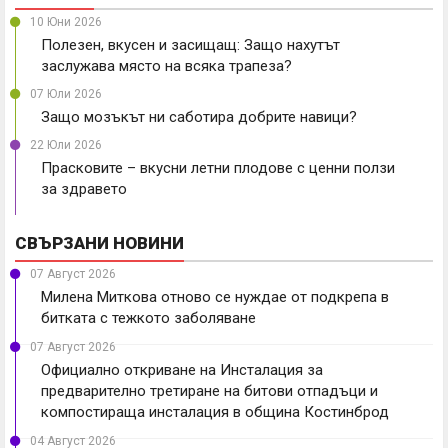
10 Юни 2026
Полезен, вкусен и засищащ: Защо нахутът
заслужава място на всяка трапеза?
07 Юли 2026
Защо мозъкът ни саботира добрите навици?
22 Юли 2026
Прасковите – вкусни летни плодове с ценни ползи
за здравето
СВЪРЗАНИ НОВИНИ
07 Август 2026
Милена Миткова отново се нуждае от подкрепа в
битката с тежкото заболяване
07 Август 2026
Официално откриване на Инсталация за
предварително третиране на битови отпадъци и
компостираща инсталация в община Костинброд
04 Август 2026