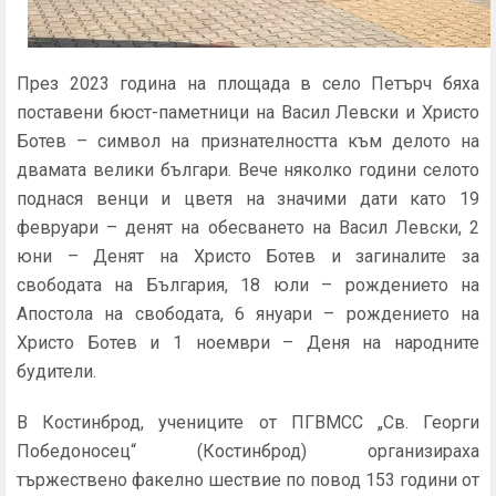
През 2023 година на площада в село Петърч бяха
поставени бюст-паметници на Васил Левски и Христо
Ботев – символ на признателността към делото на
двамата велики българи. Вече няколко години селото
поднася венци и цветя на значими дати като 19
февруари – денят на обесването на Васил Левски, 2
юни – Денят на Христо Ботев и загиналите за
свободата на България, 18 юли – рождението на
Апостола на свободата, 6 януари – рождението на
Христо Ботев и 1 ноември – Деня на народните
будители.
В Костинброд, учениците
от ПГВМСС „Св. Георги
Победоносец“ (Костинброд) организираха
тържествено факелно шествие по повод 153 години от