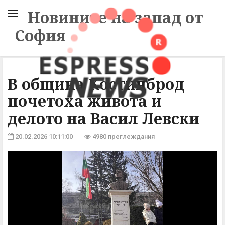
Новините на запад от
София
В община Костинброд
почетоха живота и
делото на Васил Левски
20.02.2026 10:11:00
4980 преглеждания