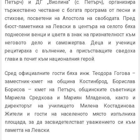
Петърч)
и
ДГ „Виолина“ (с. Петърч)
, организира
тържествено честване с богата програма от песни и
стихове, посветени на Апостола на свободата. Пред
бюст-паметника на Левски в центъра на селото бяха
поднесени венци и цветя в знак на признателност към
неговото дело и саможертва. Деца и ученици
рецитираха с вълнение, а присъстващите сведоха
глави в почит към националния герой.
Сред официалните гости бяха инж. Теодора Гогова –
заместник-кмет на община Костинброд, Борислав
Борисов – кмет на Петърч, общинските съветници
Мариела Средкова и Мариян Младенов, както и
директорът на училището Милена Костадинова.
Жители и гости на населеното място изпълниха
площада, за да засвидетелстват уважението си към
паметта на Левски.