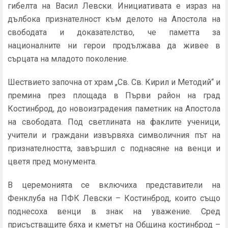
гибелта на Васил Левски. Инициативата е израз на
дълбока признателност към делото на Апостола на
свободата и доказателство, че паметта за
националните ни герои продължава да живее в
сърцата на младото поколение.
Шествието започна от храм „Св. Св. Кирил и Методий“ и
премина през площада в Първи район на град
Костинброд, до новоизградения паметник на Апостола
на свободата. Под светлината на факлите ученици,
учители и граждани извървяха символичния път на
признателността, завършил с поднасяне на венци и
цветя пред монумента.
В церемонията се включиха представители на
Фенклуба на ПФК Левски – Костинброд, които също
поднесоха венци в знак на уважение. Сред
присъстващите бяха и кметът на Община костинброд –