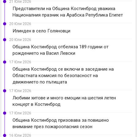
21 Юли 2026
Представители на Община Костинброд уважиха
Националния празник на Арабска Република Египет
20 Юли 2026
Илинден в село Голяновци
20 Юли 2026
Община Костинброд отбеляза 189 години от
рождението на Васил Левски
17 Юли 2026
Община Костинброд се включи в заседание на
Областната комисия по безопасност на
движението по пътищата
17 Юли 2026
Любими хитове и много емоции на шестия летен
концерт в Костинброд
17 Юли 2026
Община Костинброд призовава за повишено
внимание през пожароопасния сезон
16 Юли 2026