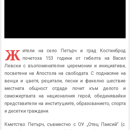
Ж
ители на село Петърч и град Костинброд
почетоха 153 години от гибелта на Васил
Левски с възпоменателни церемонии и инициативи,
посветени на Апостола на свободата. С поднасяне на
венци и цветя, рецитали, песни и факелно шествие
местната общност отдаде почит към делото и
саможертвата на националния герой, обединявайки
представители на институциите, образованието, спорта
и десетки граждани.
Кметство Петърч, съвместно с
ОУ „Отец Паисий“ (с.