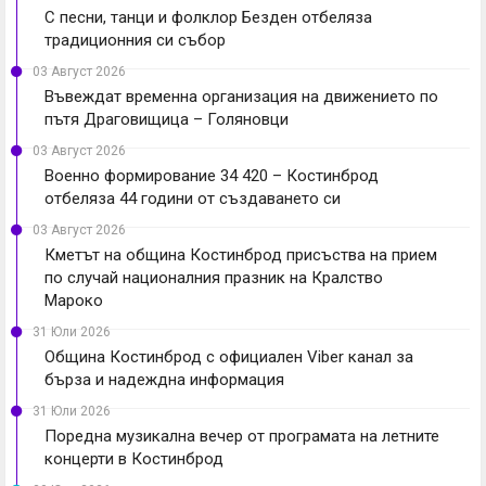
С песни, танци и фолклор Безден отбеляза
традиционния си събор
03 Август 2026
Въвеждат временна организация на движението по
пътя Драговищица – Голяновци
03 Август 2026
Военно формирование 34 420 – Костинброд
отбеляза 44 години от създаването си
03 Август 2026
Кметът на община Костинброд присъства на прием
по случай националния празник на Кралство
Мароко
31 Юли 2026
Община Костинброд с официален Viber канал за
бърза и надеждна информация
31 Юли 2026
Поредна музикална вечер от програмата на летните
концерти в Костинброд