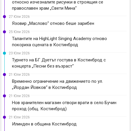
относно изчезналите рисунки в строящия се
православен храм „Свети Мина“
27 Юли 2026
Язовир „Маслово“ отново беше зарибен
25 Юли 2026
Талантите на HighLight Singing Academy отново
покориха сцената в Костинброд
23 Юли 2026
Турнето на БГ Дуетът гостува в Костинброд с
концерта „Песни без възраст“
21 Юли 2026
Временно ограничение на движението по ул.
„Йордан Йовков“ в Костинброд
21 Юли 2026
Нов хранителен магазин отвори врати в село Бучин
проход (общ. Костинброд)
21 Юли 2026
Илинден в община Костинброд