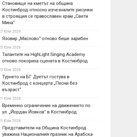
Становище на кметът на община
Костинброд относно изчезналите рисунки
в строящия се православен храм „Свети
Мина“
27 Юли 2026
Язовир „Маслово“ отново беше зарибен
25 Юли 2026
Талантите на HighLight Singing Academy
отново покориха сцената в Костинброд
23 Юли 2026
Турнето на БГ Дуетът гостува в
Костинброд с концерта „Песни без
възраст“
21 Юли 2026
Временно ограничение на движението по
ул. „Йордан Йовков“ в Костинброд
21 Юли 2026
Представители на Община Костинброд
уважиха Националния празник на Арабска