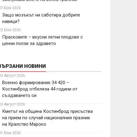
07 Юли 2026
Защо мозъкът ни саботира добрите
навици?
22 Юли 2026
Прасковите – вкусни летни плодове с
ценни ползи за здравето
ВЪРЗАНИ НОВИНИ
03 Август 2026
Военно формирование 34 420 –
Костинброд отбеляза 44 години от
създаването си
03 Август 2026
Кметът на община Костинброд присъства
на прием по случай националния празник
на Кралство Мароко
31 Юли 2026