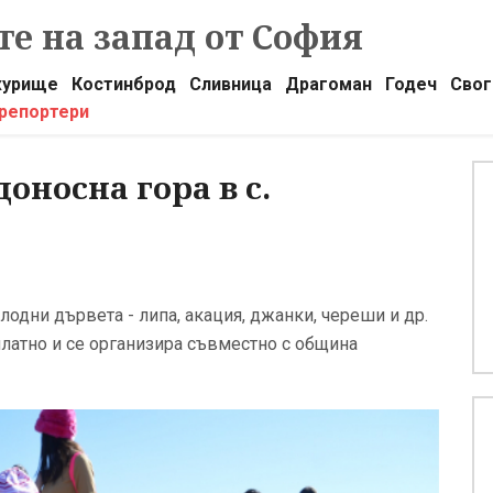
е на запад от София
урище
Костинброд
Сливница
Драгоман
Годеч
Свог
 репортери
оносна гора в с.
одни дървета - липа, акация, джанки, череши и др.
латно и се организира съвместно с община