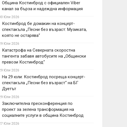
Община Костинброд с официален Viber
канал за бърза и надеждна информация
30 Юли 2026
Костинброд бе домакин на концерт-
спектакъла „Песни без възраст: Музиката,
която не остарява“
29 Юли 2026
Катастрофа на Северната скоростна
тангента забавя автобусите на „Общински
превози Костинброд“
29 Юли 2026
На 29 юли: Костинброд посреща концерт-
спектакъла „Песни без възраст“ на БГ
Дуетът
29 Юли 2026
Заключителна пресконференция по
проект за зелена трансформация на
социалните услуги в община Костинброд
27 Юли 2026