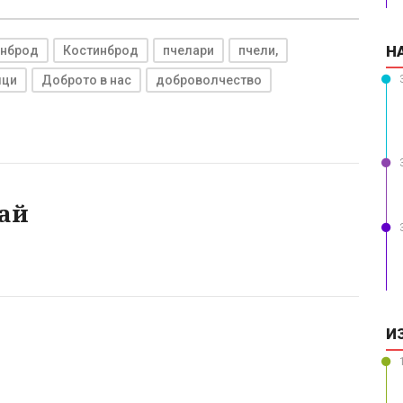
Н
инброд
Костинброд
пчелари
пчели,
лци
Доброто в нас
доброволчество
ай
И