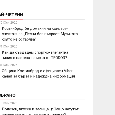
АЙ-ЧЕТЕНИ
30 Юли 2026
Костинброд бе домакин на концерт-
спектакъла „Песни без възраст: Музиката,
която не остарява“
31 Юли 2026
Как да създадем спортно-елегантна
визия с плетена тениска от TEODOR?
31 Юли 2026
Община Костинброд с официален Viber
канал за бърза и надеждна информация
ЗБРАНО
10 Юни 2026
Полезен, вкусен и засищащ: Защо нахутът
заслужава място на всяка трапеза?