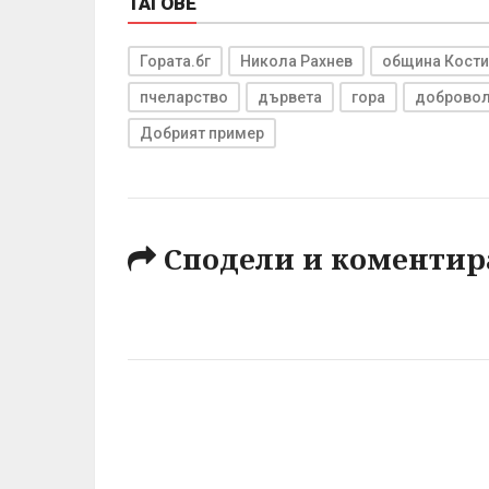
ТАГОВЕ
Гората.бг
Никола Рахнев
община Кост
пчеларство
дървета
гора
доброво
Добрият пример
Сподели и коментир