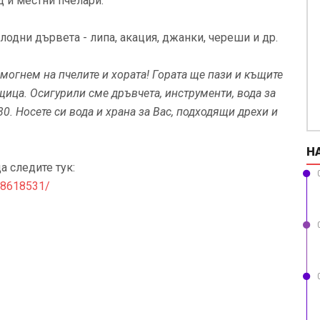
 и местни пчелари.
одни дървета - липа, акация, джанки, череши и др.
омогнем на пчелите и хората! Гората ще пази и къщите
ица. Осигурили сме дръвчета, инструменти, вода за
0. Носете си вода и храна за Вас, подходящи дрехи и
Н
 следите тук:
08618531/