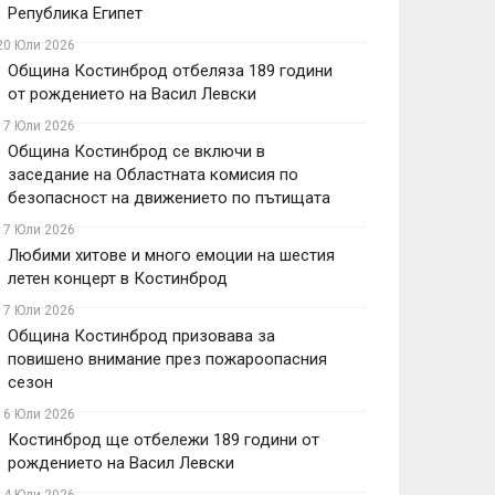
Република Египет
20 Юли 2026
Община Костинброд отбеляза 189 години
от рождението на Васил Левски
17 Юли 2026
Община Костинброд се включи в
заседание на Областната комисия по
безопасност на движението по пътищата
17 Юли 2026
Любими хитове и много емоции на шестия
летен концерт в Костинброд
17 Юли 2026
Община Костинброд призовава за
повишено внимание през пожароопасния
сезон
16 Юли 2026
Костинброд ще отбележи 189 години от
рождението на Васил Левски