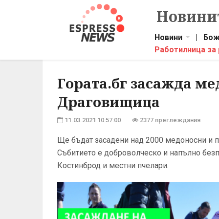
Новинит
Новини
|
Бож
Работилница за
Гората.бг засажда мед
Драговищица
11.03.2021 10:57:00
2377 преглеждания
Ще бъдат засадени над 2000 медоносни и пл
Събитието е доброволческо и напълно безп
Костинброд и местни пчелари.