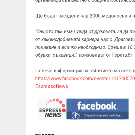
организира съвместно с община Костинброд
Ще бъдат засадени над 2000 медоносни и пл
"Защото там има нужда от дръвчета, за да п
от каменодобивната кариера над с. Драговищ
поливане и всичко необходимо. Среща в 10:3
обувки, ръкавици.",
призовават от Гората.бг.
Повече информация за събитието можете да
https://www.facebook.com/events/14173057
EspressoNews