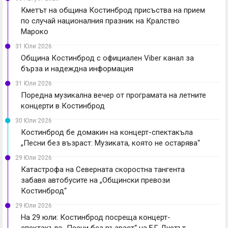
Кметът на община Костинброд присъства на прием
по случай националния празник на Кралство
Мароко
31 Юли 2026
Община Костинброд с официален Viber канал за
бърза и надеждна информация
31 Юли 2026
Поредна музикална вечер от програмата на летните
концерти в Костинброд
30 Юли 2026
Костинброд бе домакин на концерт-спектакъла
„Песни без възраст: Музиката, която не остарява“
29 Юли 2026
Катастрофа на Северната скоростна тангента
забавя автобусите на „Общински превози
Костинброд“
29 Юли 2026
На 29 юли: Костинброд посреща концерт-