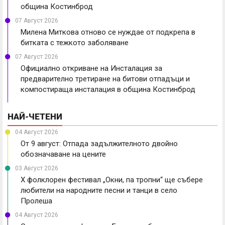
община Костинброд
07 Август 2026
Милена Миткова отново се нуждае от подкрепа в
битката с тежкото заболяване
07 Август 2026
Официално откриване на Инсталация за
предварително третиране на битови отпадъци и
компостираща инсталация в община Костинброд
НАЙ-ЧЕТЕНИ
04 Август 2026
От 9 август: Отпада задължителното двойно
обозначаване на цените
03 Август 2026
X фолклорен фестивал „Окни, па тропни“ ще събере
любители на народните песни и танци в село
Пролеша
04 Август 2026