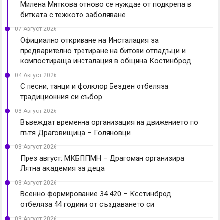
Милена Миткова отново се нуждае от подкрепа в
битката с тежкото заболяване
07 Август 2026
Официално откриване на Инсталация за
предварително третиране на битови отпадъци и
компостираща инсталация в община Костинброд
04 Август 2026
С песни, танци и фолклор Безден отбеляза
традиционния си събор
03 Август 2026
Въвеждат временна организация на движението по
пътя Драговищица – Голяновци
03 Август 2026
През август: МКБППМН – Драгоман организира
Лятна академия за деца
03 Август 2026
Военно формирование 34 420 – Костинброд
отбеляза 44 години от създаването си
03 Август 2026