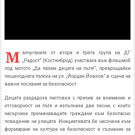
М
алчуганите от втора и трета група на ДГ
„Радост“ (Костинброд) участваха във флашмоб
под мотото „Да пазим децата на пътя!“, превръщайки
пешеходната пътека на ул. „Йордан Йовков“ в сцена на
важни послания за безопасност.
Децата раздадоха листовки с призив за внимание и
отговорност на пътя и изпълниха две песни, с които
насърчиха преминаващите граждани към безопасно
поведение на улицата. Инициативата бе насочена към
формиране на култура на безопасност и съзнание за