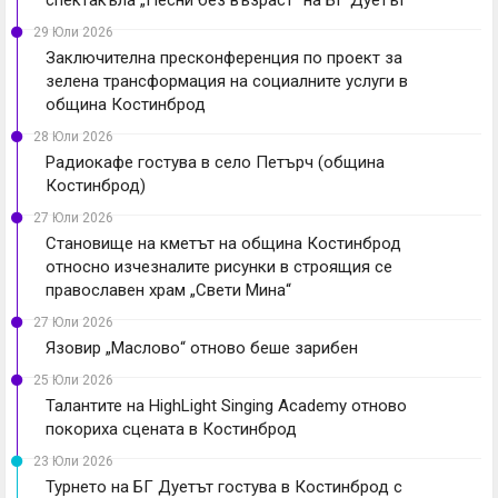
спектакъла „Песни без възраст“ на БГ Дуетът
29 Юли 2026
Заключителна пресконференция по проект за
зелена трансформация на социалните услуги в
община Костинброд
28 Юли 2026
Радиокафе гостува в село Петърч (община
Костинброд)
27 Юли 2026
Становище на кметът на община Костинброд
относно изчезналите рисунки в строящия се
православен храм „Свети Мина“
27 Юли 2026
Язовир „Маслово“ отново беше зарибен
25 Юли 2026
Талантите на HighLight Singing Academy отново
покориха сцената в Костинброд
23 Юли 2026
Турнето на БГ Дуетът гостува в Костинброд с