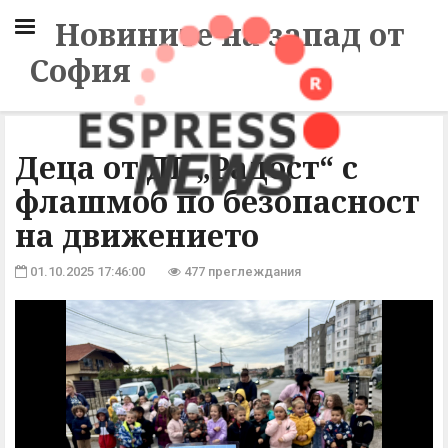
Новините на запад от
София
Деца от ДГ „Радост“ с
флашмоб по безопасност
на движението
01.10.2025 17:46:00
477 преглеждания