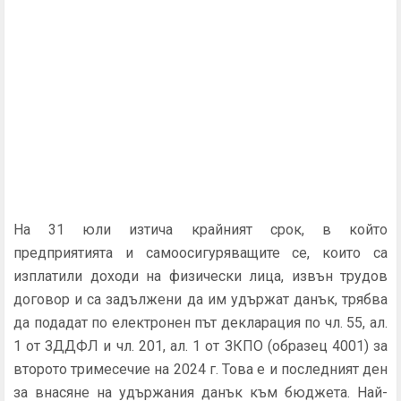
На 31 юли изтича крайният срок, в който
предприятията и самоосигуряващите се, които са
изплатили доходи на физически лица, извън трудов
договор и са задължени да им удържат данък, трябва
да подадат по електронен път декларация по чл. 55, ал.
1 от ЗДДФЛ и чл. 201, ал. 1 от ЗКПО (образец 4001) за
второто тримесечие на 2024 г. Това е и последният ден
за внасяне на удържания данък към бюджета. Най-