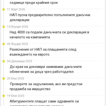
седмици преди крайния срок
11 Март 2026
НАП пусна предварително попълнените данъчни
декларации
14 Януари 2026
Над 4000 са подали данъчната си декларация в
началото на кампанията
05 Януари 2026
Разяснения от НАП за плащанията след
въвеждането на еврото
04 Декември 2025
До края на декември заявяваме данъчните
облекчения за деца чрез работодател
25 Юни 2025
Проверете за задължения, ако ви предстои
продажба на имущество
19 Юни 2025
Абитуриентите плащат сами здравните си