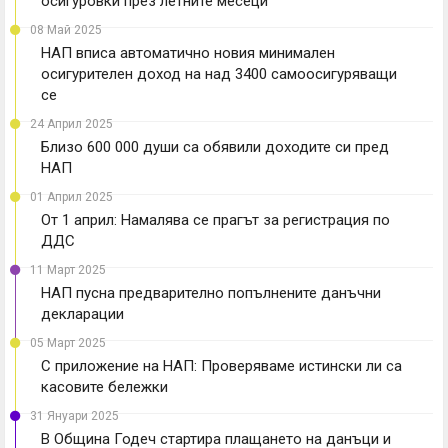
осигуровки през летните месеци
08 Май 2025
НАП вписа автоматично новия минимален
осигурителен доход на над 3400 самоосигуряващи
се
24 Април 2025
Близо 600 000 души са обявили доходите си пред
НАП
01 Април 2025
От 1 април: Намалява се прагът за регистрация по
ДДС
11 Март 2025
НАП пусна предварително попълнените данъчни
декларации
05 Март 2025
С приложение на НАП: Проверяваме истински ли са
касовите бележки
31 Януари 2025
В Община Годеч стартира плащането на данъци и