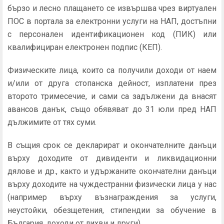
бързо и лесно плащането се извършва чрез виртуален
ПОС в портала за електронни услуги на НАП, достъпни
с персонален идентификационен код (ПИК) или
квалифициран електронен подпис (КЕП).
Физическите лица, които са получили доходи от наем
и/или от друга стопанска дейност, изплатени през
второто тримесечие, и сами са задължени да внасят
авансов данък, също обявяват до 31 юли пред НАП
дължимите от тях суми.
В същия срок се декларират и окончателните данъци
върху доходите от дивиденти и ликвидационни
дялове и др., както и удържаните окончателни данъци
върху доходите на чуждестранни физически лица у нас
(например върху възнаграждения за услуги,
неустойки, обезщетения, стипендии за обучение в
България, доходи от лихви и други).