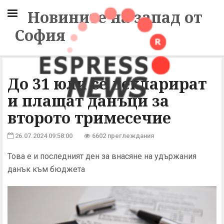
Новините на запад от
София
До 31 юли се декларират
и плащат данъци за
второто тримесечие
26.07.2024 09:58:00
6602 преглеждания
Това е и последният ден за внасяне на удържания
данък към бюджета