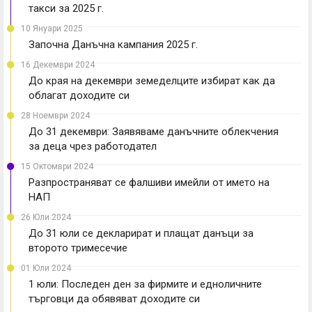
такси за 2025 г.
10 Януари 2025
Започна Данъчна кампания 2025 г.
16 Декември 2024
До края на декември земеделците избират как да
облагат доходите си
28 Ноември 2024
До 31 декември: Заявяваме данъчните облекчения
за деца чрез работодател
15 Октомври 2024
Разпространяват се фалшиви имейли от името на
НАП
26 Юли 2024
До 31 юли се декларират и плащат данъци за
второто тримесечие
01 Юли 2024
1 юли: Последен ден за фирмите и едноличните
търговци да обявяват доходите си