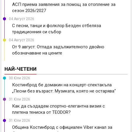
АСП приема заявления за помощ за отопление за
сезон 2026/2027
04 Август 2026
С песни, танци и фолклор Безден отбеляза
традиционния си събор
04 Август 2026
От 9 август: Отпада задължителното двойно
обозначаване на цените
НАЙ-ЧЕТЕНИ
30 Юли 2026
Костинброд бе домакин на концерт-спектакъла
„Песни без възраст: Музиката, която не остарява“
31 Юли 2026
Как да създадем спортно-елегантна визия с
плетена тениска от TEODOR?
31 Юли 2026
Община Костинброд с официален Viber канал за