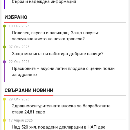
бърза и надеждна информация
ИЗБРАНО
10 Юни 2026
Полезен, вкусен и засищащ: Защо нахутът
заслужава място на всяка трапеза?
07 Юли 2026
Защо мозъкът ни саботира добрите навици?
22 Юли 2026
Прасковите – вкусни летни плодове с ценни ползи
за здравето
СВЪРЗАНИ НОВИНИ
29 Юли 2026
Здравноосигурителната вноска за безработните
става 24,81 евро
17 Април 2026
Над 520 хил. подадени декларации в НАП две