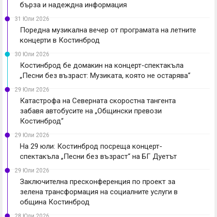
бърза и надеждна информация
31 Юли 2026
Поредна музикална вечер от програмата на летните
концерти в Костинброд
30 Юли 2026
Костинброд бе домакин на концерт-спектакъла
„Песни без възраст: Музиката, която не остарява“
29 Юли 2026
Катастрофа на Северната скоростна тангента
забавя автобусите на „Общински превози
Костинброд“
29 Юли 2026
На 29 юли: Костинброд посреща концерт-
спектакъла „Песни без възраст“ на БГ Дуетът
29 Юли 2026
Заключителна пресконференция по проект за
зелена трансформация на социалните услуги в
община Костинброд
28 Юли 2026