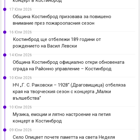
концерт в Костинброд
17 Юли 2026
Община Костинброд призовава за повишено
внимание през пожароопасния сезон
16 Юли 2026
Костинброд ще отбележи 189 години от
рождението на Васил Левски
14 Юли 2026
Община Костинброд официално откри обновената
сграда на Районно управление – Костинброд
10 Юли 2026
НЧ „Г. С. Раковски – 1928“ (Драговищица) отбеляза
края на творческия сезон с концерта „Малки
вълшебства“
10 Юли 2026
Музика, емоции и лятно настроение на петия
концерт в Костинброд
09 Юли 2026
Село Опицвет почете паметта на света Неделя