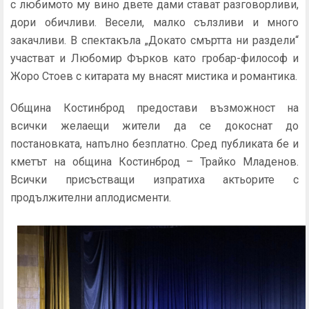
с любимото му вино двете дами стават разговорливи,
дори обичливи. Весели, малко сълзливи и много
закачливи. В спектакъла „Докато смъртта ни раздели“
участват и Любомир Фърков като гробар-философ и
Жоро Стоев с китарата му внасят мистика и романтика.
Община Костинброд предостави възможност на
всички желаещи жители да се докоснат до
постановката, напълно безплатно. Сред публиката бе и
кметът на община Костинброд – Трайко Младенов.
Всички присъстващи изпратиха актьорите с
продължителни аплодисменти.