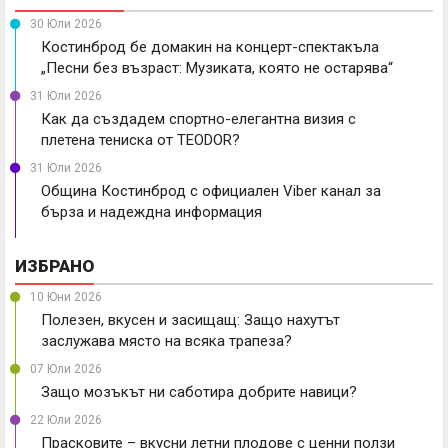
30 Юли 2026
Костинброд бе домакин на концерт-спектакъла
„Песни без възраст: Музиката, която не остарява“
31 Юли 2026
Как да създадем спортно-елегантна визия с
плетена тениска от TEODOR?
31 Юли 2026
Община Костинброд с официален Viber канал за
бърза и надеждна информация
ИЗБРАНО
10 Юни 2026
Полезен, вкусен и засищащ: Защо нахутът
заслужава място на всяка трапеза?
07 Юли 2026
Защо мозъкът ни саботира добрите навици?
22 Юли 2026
Прасковите – вкусни летни плодове с ценни ползи