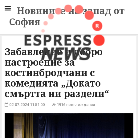
Новините на запад от
София
Забавление и добро
настроение за
костинбродчани с
комедията „Докато
смъртта ни раздели“
02.07.2024 11:51:00
1916 преглеждания