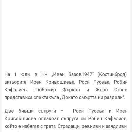
На 1 юли, в НЧ „Иван Вазов1947“ (Костинброд),
актьорите
Ирен Кривошиева, Роси Русева, Робин
Кафалиев, Любомир Фърков и Жоро Стоев
представиха
спектакъла „Докато смъртта ни раздели".
Две бивши съпруги – Роси Русева и Ирен
Кривокшиева оплакват съпруга си Робин Кафалиев,
който е избягал с трета. Страдащи, ревниви и заядливи,