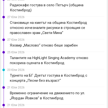
Радиокафе гостува в село Петърч (община
Костинброд)
27 Юли 2026
Становище на кметът на община Костинброд
относно изчезналите рисунки в строящия се
православен храм „Свети Мина“
27 Юли 2026
Язовир „Маслово“ отново беше зарибен
25 Юли 2026
Талантите на HighLight Singing Academy отново
покориха сцената в Костинброд
23 Юли 2026
Турнето на БГ Дуетът гостува в Костинброд с
концерта „Песни без възраст“
21 Юли 2026
Временно ограничение на движението по ул.
„Йордан Йовков“ в Костинброд
21 Юли 2026