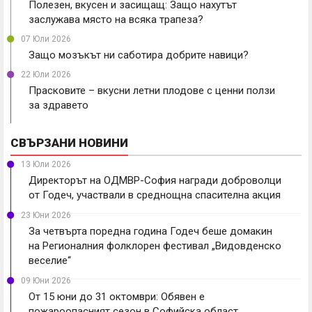
Полезен, вкусен и засищащ: Защо нахутът
заслужава място на всяка трапеза?
07 Юли 2026
Защо мозъкът ни саботира добрите навици?
22 Юли 2026
Прасковите – вкусни летни плодове с ценни ползи
за здравето
СВЪРЗАНИ НОВИНИ
13 Юли 2026
Директорът на ОДМВР-София награди доброволци
от Годеч, участвали в среднощна спасителна акция
23 Юни 2026
За четвърта поредна година Годеч беше домакин
на Регионалния фолклорен фестивал „Видовденско
веселие“
09 Юни 2026
От 15 юни до 31 октомври: Обявен е
пожароопасният сезон в Софийска област