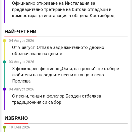
Официално откриване на Инсталация за
предварително третиране на битови отпадъци и
компостираща инсталация в община Костинброд
НАЙ-ЧЕТЕНИ
04 Август 2026
От 9 август: Отпада задължителното двойно
обозначаване на цените
03 Август 2026
X фолклорен фестивал „Окни, па тропни“ ще събере
любители на народните песни и танци в село
Пролеша
04 Август 2026
С песни, танци и фолклор Безден отбеляза
традиционния си събор
ИЗБРАНО
10 Юни 2026