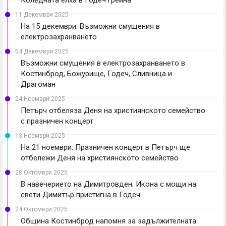
11 Декември 2025
На 15 декември: Възможни смущения в
електрозахранването
04 Декември 2025
Възможни смущения в електрозахранването в
Костинброд, Божурище, Годеч, Сливница и
Драгоман
24 Ноември 2025
Петърч отбеляза Деня на християнското семейство
с празничен концерт
13 Ноември 2025
На 21 ноември: Празничен концерт в Петърч ще
отбележи Деня на християнското семейство
28 Октомври 2025
В навечерието на Димитровден: Икона с мощи на
свети Димитър пристигна в Годеч
24 Октомври 2025
Община Костинброд напомня за задължителната