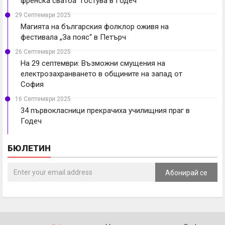
френска сватба“ гостува в Годеч
29 Септември 2025
Магията на българския фолклор оживя на
фестивала „За пояс“ в Петърч
26 Септември 2025
На 29 септември: Възможни смущения на
електрозахранването в общините на запад от
София
16 Септември 2025
34 първокласници прекрачиха училищния праг в
Годеч
БЮЛЕТИН
Абонирай се