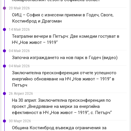
20 Май 2026
ОИЦ – София с изнесени приемни в Годеч, Своге,
Костинброд и Драгоман
14 Май 2026
Театрални вечери в Петърч: Две комедии гостуват в
НЧ „Нов живот – 1919“
04 Май 2026
Започна изграждането на нов парк в Годеч (видео)
04 Май 2026
Заключителна пресконференция отчете успешното
енергийно обновяване на НЧ „Нов живот – 1919“ в
Петърч
26 Април 2026
На 30 април: Заключителна пресконференция по
проект „Внедряване на мерки за енергийна
ефективност в НЧ „Нов живот – 1919“, с. Петърч“
30 Март 2026
Община Костинброд въвежда ограничения за