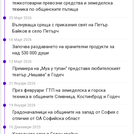
тежкотоварни превозни средства и земеделска
техника по общинските пътища
25 Март 2026
Вълнуваща среща с приказния свят на Петър
Байков в село Петърч
16 Март 2026
Започва раздаването на хранителни продукти за
над 530 000 души
12 Март 2026
Премиера на „Муа у тупан“ представя любителският
театър „Нишава“ в Годеч
21 Януари 2026
През февруари: ГТП на земеделска и горска
техника в общините Сливница, Костинброд и Годеч
19 Януари 2026
Градоначалници на общините на запад от София с
отличия от ОА Софийска област
16 Декември 2025
Коледната елха в Годеч грейна