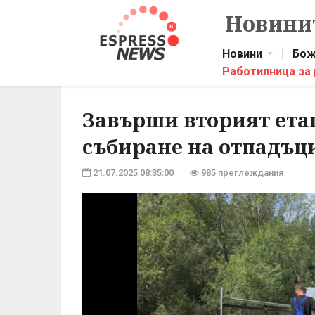
Новинит
Новини
|
Бож
Работилница за
Завърши вторият ета
събиране на отпадъц
21.07.2025 08:35:00
985 преглеждания