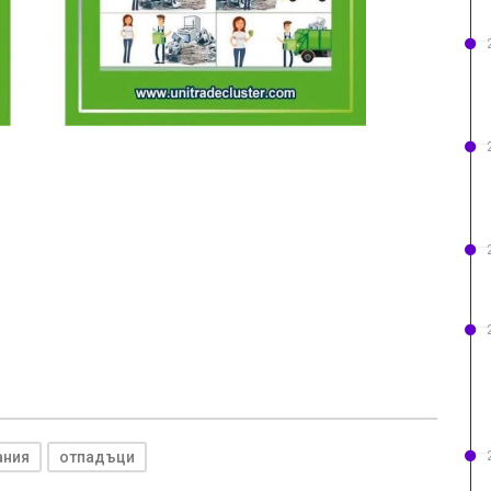
ания
отпадъци