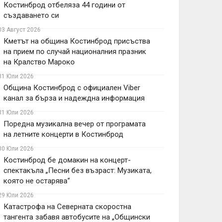
Костинброд отбеляза 44 години от
създаването си
03 Август 2026
Кметът на община Костинброд присъства
на прием по случай националния празник
на Кралство Мароко
31 Юли 2026
Община Костинброд с официален Viber
канал за бърза и надеждна информация
31 Юли 2026
Поредна музикална вечер от програмата
на летните концерти в Костинброд
30 Юли 2026
Костинброд бе домакин на концерт-
спектакъла „Песни без възраст: Музиката,
която не остарява“
29 Юли 2026
Катастрофа на Северната скоростна
тангента забавя автобусите на „Общински