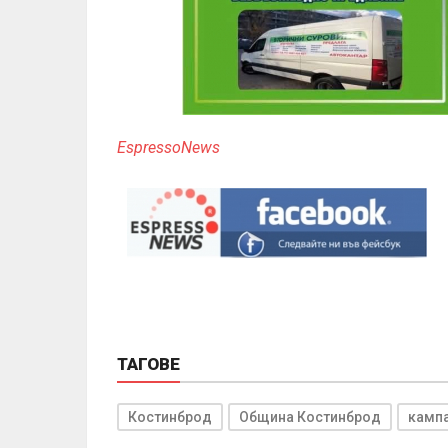
EspressoNews
ТАГОВЕ
Костинброд
Община Костинброд
камп