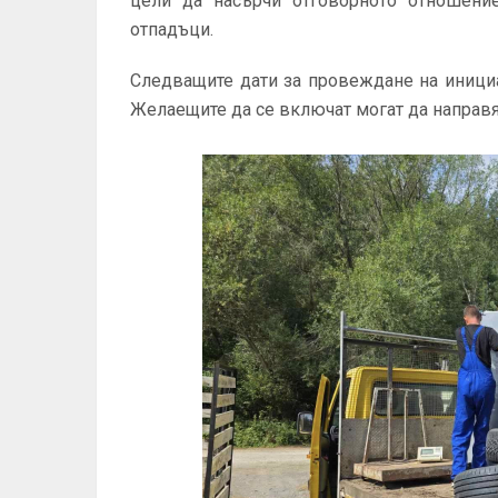
цели да насърчи отговорното отношени
отпадъци.
Следващите дати за провеждане на инициа
Желаещите да се включат могат да направят