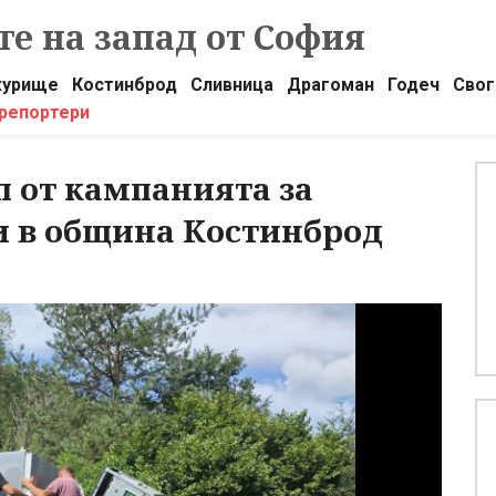
е на запад от София
урище
Костинброд
Сливница
Драгоман
Годеч
Свог
 репортери
п от кампанията за
и в община Костинброд