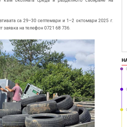
е към околната среда и разделното събиране на
тивата са 29–30 септември и 1–2 октомври 2025 г.
 заявка на телефон 0721 68 736.
Н