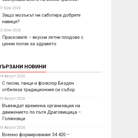
07 Юли 2026
Защо мозъкът ни саботира добрите
навици?
22 Юли 2026
Прасковите – вкусни летни плодове с
ценни ползи за здравето
ВЪРЗАНИ НОВИНИ
04 Август 2026
С песни, танци и фолклор Безден
отбеляза традиционния си събор
03 Август 2026
Въвеждат временна организация на
движението по пътя Драговищица –
Голяновци
03 Август 2026
Военно формирование 34 420 –