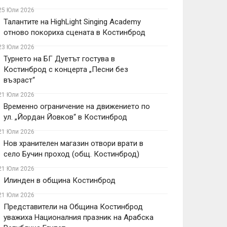
25 Юли 2026
Талантите на HighLight Singing Academy
отново покориха сцената в Костинброд
23 Юли 2026
Турнето на БГ Дуетът гостува в
Костинброд с концерта „Песни без
възраст“
21 Юли 2026
Временно ограничение на движението по
ул. „Йордан Йовков“ в Костинброд
21 Юли 2026
Нов хранителен магазин отвори врати в
село Бучин проход (общ. Костинброд)
21 Юли 2026
Илинден в община Костинброд
21 Юли 2026
Представители на Община Костинброд
уважиха Националния празник на Арабска