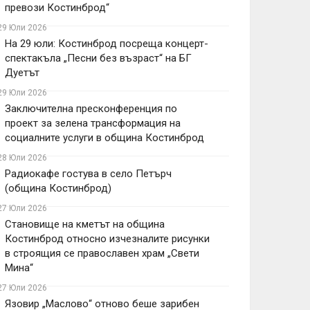
превози Костинброд“
29 Юли 2026
На 29 юли: Костинброд посреща концерт-
спектакъла „Песни без възраст“ на БГ
Дуетът
29 Юли 2026
Заключителна пресконференция по
проект за зелена трансформация на
социалните услуги в община Костинброд
28 Юли 2026
Радиокафе гостува в село Петърч
(община Костинброд)
27 Юли 2026
Становище на кметът на община
Костинброд относно изчезналите рисунки
в строящия се православен храм „Свети
Мина“
27 Юли 2026
Язовир „Маслово“ отново беше зарибен