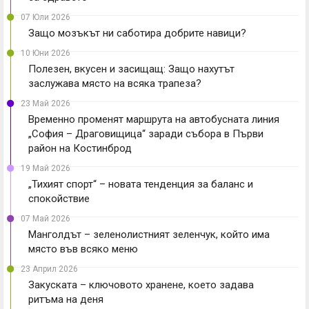
07 Юли 2026
Защо мозъкът ни саботира добрите навици?
10 Юни 2026
Полезен, вкусен и засищащ: Защо нахутът
заслужава място на всяка трапеза?
23 Май 2026
Временно променят маршрута на автобусната линия
„София – Драговищица“ заради събора в Първи
район на Костинброд
19 Май 2026
„Тихият спорт“ – новата тенденция за баланс и
спокойствие
07 Май 2026
Манголдът – зеленолистният зеленчук, който има
място във всяко меню
23 Април 2026
Закуската – ключовото хранене, което задава
ритъма на деня