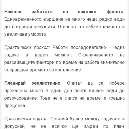
Намали работата на няколко фронта.
Едновременното вършене на много неща рядко води
до по-добри резултати. По-често то забавя темпото и
увеличава умората.
Практически подход:
Работи последователно – една
задача в даден момент. Ограничаването на
разсейващите фактори по време на работа значително
съкращава времето за изпълнение.
Планирай реалистично
. Опитът да се побере
прекалено много в един ден почти винаги води до
разочарование. Това не е липса на време, а грешна
преценка.
Практически подход:
Оставяй буфер между задачите и
допускай, че не всичко ще върви по план.