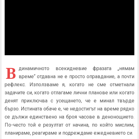
В
динамичното всекидневие фразата „нямам
време“ отдавна не е просто оправдание, а почти
рефлекс. Използваме я, когато не сме отметнали
задачите си, когато отлагаме лични планове или когато
денят приключва с усещането, че е минал твърде
бързо. Истината обаче е, че недостигът на време рядко
се дължи единствено на броя часове в денонощието.
По-често той е резултат от начина, по който мислим,
планираме, реагираме и подреждаме ежедневието си.