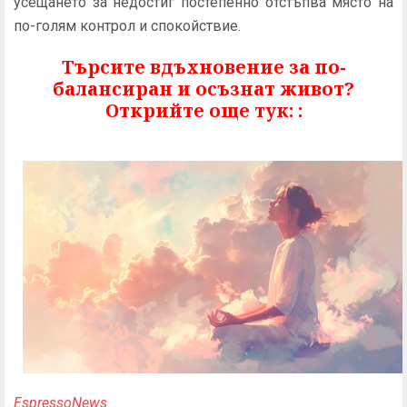
усещането за недостиг постепенно отстъпва място на
по-голям контрол и спокойствие.
Търсите вдъхновение за по-
балансиран и осъзнат живот?
Открийте още тук: :
EspressoNews