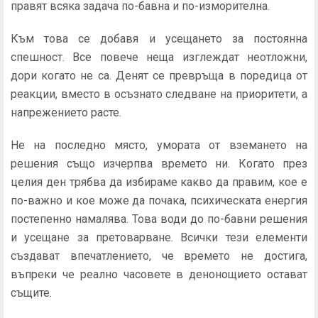
правят всяка задача по-бавна и по-изморителна.
Към това се добавя и усещането за постоянна
спешност. Все повече неща изглеждат неотложни,
дори когато не са. Денят се превръща в поредица от
реакции, вместо в осъзнато следване на приоритети, а
напрежението расте.
Не на последно място, умората от вземането на
решения също изчерпва времето ни. Когато през
целия ден трябва да избираме какво да правим, кое е
по-важно и кое може да почака, психическата енергия
постепенно намалява. Това води до по-бавни решения
и усещане за претоварване. Всички тези елементи
създават впечатлението, че времето не достига,
въпреки че реално часовете в денонощието остават
същите.