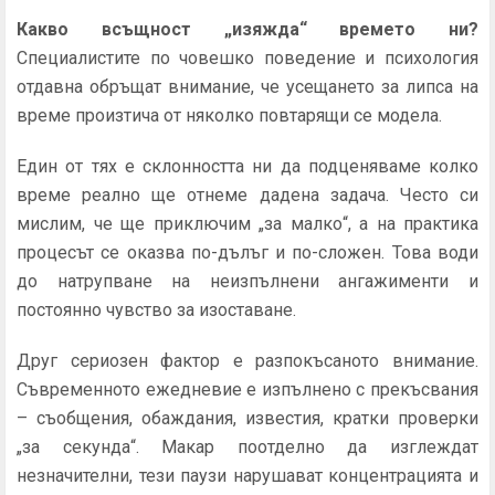
Какво всъщност „изяжда“ времето ни?
Специалистите по човешко поведение и психология
отдавна обръщат внимание, че усещането за липса на
време произтича от няколко повтарящи се модела.
Един от тях е склонността ни да подценяваме колко
време реално ще отнеме дадена задача. Често си
мислим, че ще приключим „за малко“, а на практика
процесът се оказва по-дълъг и по-сложен. Това води
до натрупване на неизпълнени ангажименти и
постоянно чувство за изоставане.
Друг сериозен фактор е разпокъсаното внимание.
Съвременното ежедневие е изпълнено с прекъсвания
– съобщения, обаждания, известия, кратки проверки
„за секунда“. Макар поотделно да изглеждат
незначителни, тези паузи нарушават концентрацията и