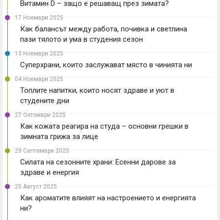
Витамин D – защо е решаващ през зимата?
17 Ноември 2025
Как балансът между работа, почивка и светлина
пази тялото и ума в студения сезон
13 Ноември 2025
Суперхрани, които заслужават място в чинията ни
04 Ноември 2025
Топлите напитки, които носят здраве и уют в
студените дни
27 Октомври 2025
Как кожата реагира на студа – основни грешки в
зимната грижа за лице
29 Септември 2025
Силата на сезонните храни: Есенни дарове за
здраве и енергия
25 Август 2025
Как ароматите влияят на настроението и енергията
ни?