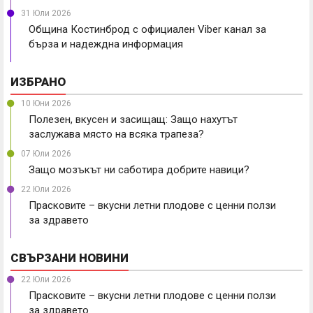
31 Юли 2026
Община Костинброд с официален Viber канал за
бърза и надеждна информация
ИЗБРАНО
10 Юни 2026
Полезен, вкусен и засищащ: Защо нахутът
заслужава място на всяка трапеза?
07 Юли 2026
Защо мозъкът ни саботира добрите навици?
22 Юли 2026
Прасковите – вкусни летни плодове с ценни ползи
за здравето
СВЪРЗАНИ НОВИНИ
22 Юли 2026
Прасковите – вкусни летни плодове с ценни ползи
за здравето