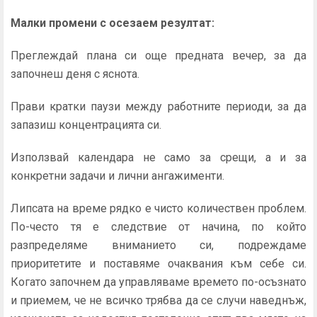
Малки промени с осезаем резултат:
Преглеждай плана си още предната вечер, за да
започнеш деня с яснота.
Прави кратки паузи между работните периоди, за да
запазиш концентрацията си.
Използвай календара не само за срещи, а и за
конкретни задачи и лични ангажименти.
Липсата на време рядко е чисто количествен проблем.
По-често тя е следствие от начина, по който
разпределяме вниманието си, подреждаме
приоритетите и поставяме очаквания към себе си.
Когато започнем да управляваме времето по-осъзнато
и приемем, че не всичко трябва да се случи наведнъж,