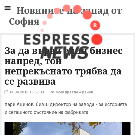
Новините на запад от
София
За да върви един бизнес
напред, той
непрекъснато трябва да
се развива
14.04.2018 16:57:00
4249 преглеждания
Хари Ацинов, бивш директор на завода - за историята
и сегашното състояние на фабриката