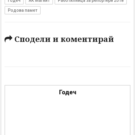
Годеч
АК Магнит
Работилница за репортери 2018
Родова памет
Сподели и коментирай
Годеч