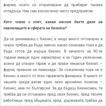
фирми, които са оторизирани да прибират такива
отпадъци. Ние сме екологично чисто предприятие.
Като човек с опит, какви насоки бихте дали на
навлизащите в сферата на бизнеса?
Да се занимаваш с бизнес, е нещо много отговорно и
човек трябва да бъде наясно какво означава това и да
бъде готов да върши бизнес. В началото на 90-те
години имаше едно характерно и за Годеч увлечение,
всеки да отвори гараж и да прави някакъв бизнес –
фурна, правене на лимонада... За съжаление това не е
бизнес и много от тези гаражчета фалираха. В мнаго от
нашите среди витае едно леко иронично понятие –
бизнес, ама по български. За да бъдеш бизнесмен, ти
трябва да си отговорен пред своя безнес, пред твоите
работници, пред общината, пред държавата, трябва да