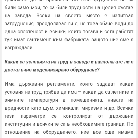
били само мои, те са били трудности на целия състав
на завода. Всеки на своето място е изпитвал
затруднения, преодолявал ги е, но това обаче води до
една сплотеност и всички, които тогава и сега работят
тук имат сантимент към фабриката, защото ние сме я
изграждали.
Какви са условията на труд в завода и разполагате ли с
достатъчно модернизирано обурудване?
Има държавни регламенти, които задават какви
условия на труд трябва да има – какви да са летните и
зимните температури в помещенията, нивата на
вредности като шум, химикали, миризми и др. Всички
тези параметри се контролират от държавни
институции и всички те са в необходимите граници. По
отношение на оборудването, ние все още имаме