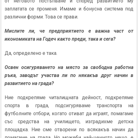
от неговото постъпване и според развитието му
заплатата се променя. Имаме и бонусна система под
различни форми. Това се прави.
Мислите ли, че предприятието е важна част от
икономиката на Годеч както преди, така и сега?
Да, определено е така.
Освен осигуряването на място за свободна работна
ръка, заводът участва ли по някакъв друг начин в
развитието на града?
Ние подкрепяме читалищната дейност, подкрепяме
спорта в града, подсигуряваме транспорта на
футболните отбори, когато отиват да играят, помагаме
със средства на училището, изградихме детска
площадка. Ние сме отворени по всякакъв начин да
помагаме на града. Но можеби най-ценното нещо, е