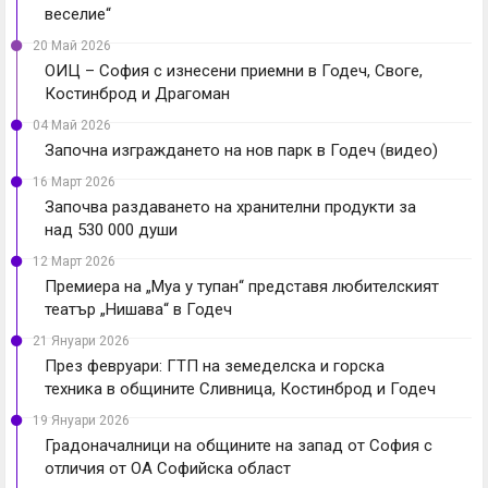
веселие“
20 Май 2026
ОИЦ – София с изнесени приемни в Годеч, Своге,
Костинброд и Драгоман
04 Май 2026
Започна изграждането на нов парк в Годеч (видео)
16 Март 2026
Започва раздаването на хранителни продукти за
над 530 000 души
12 Март 2026
Премиера на „Муа у тупан“ представя любителският
театър „Нишава“ в Годеч
21 Януари 2026
През февруари: ГТП на земеделска и горска
техника в общините Сливница, Костинброд и Годеч
19 Януари 2026
Градоначалници на общините на запад от София с
отличия от ОА Софийска област