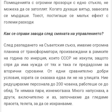
Помещенията с огромни прозорци с едно стъкло, не
можеха да се затоплят. Когато духаше вятър, завесата
се мърдаше. Тоест, постигаше се малък ефект с
големи разходи.
Как се справи завода след смяната на управлението?
След разпадането на Съветския съюз, имахме огромна
планина от трансформатори, произвеждани в рамките
на година по инерция, които СССР не изкупи, защото
спря да има нужда от тях и така ги предадохме за
вторични суровини. От едни сравнително добри
условия, хората се оказаха едва ли не на улицата. Ние
редуцирахме персонала до 200 човека, работеше се до
обяд. Те нямаха пари, изнемогваха. Много напуснаха, а
други, включително и аз, започнахме да гледаме
прасета, телета, за да се изхранваме.