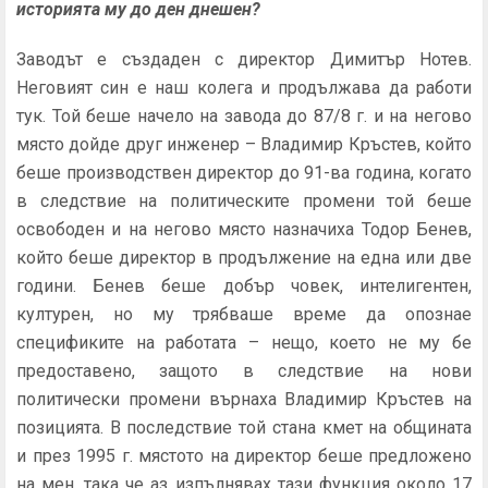
историята му до ден днешен?
Заводът е създаден с директор Димитър Нотев.
Неговият син е наш колега и продължава да работи
тук. Той беше начело на завода до 87/8 г. и на негово
място дойде друг инженер – Владимир Кръстев, който
беше производствен директор до 91-ва година, когато
в следствие на политическите промени той беше
освободен и на негово място назначиха Тодор Бенев,
който беше директор в продължение на една или две
години. Бенев беше добър човек, интелигентен,
културен, но му трябваше време да опознае
спецификите на работата – нещо, което не му бе
предоставено, защото в следствие на нови
политически промени върнаха Владимир Кръстев на
позицията. В последствие той стана кмет на общината
и през 1995 г. мястото на директор беше предложено
на мен, така че аз изпълнявах тази функция около 17