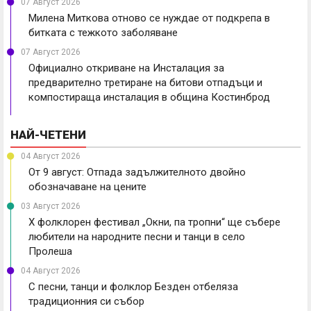
07 Август 2026
Милена Миткова отново се нуждае от подкрепа в
битката с тежкото заболяване
07 Август 2026
Официално откриване на Инсталация за
предварително третиране на битови отпадъци и
компостираща инсталация в община Костинброд
НАЙ-ЧЕТЕНИ
04 Август 2026
От 9 август: Отпада задължителното двойно
обозначаване на цените
03 Август 2026
X фолклорен фестивал „Окни, па тропни“ ще събере
любители на народните песни и танци в село
Пролеша
04 Август 2026
С песни, танци и фолклор Безден отбеляза
традиционния си събор