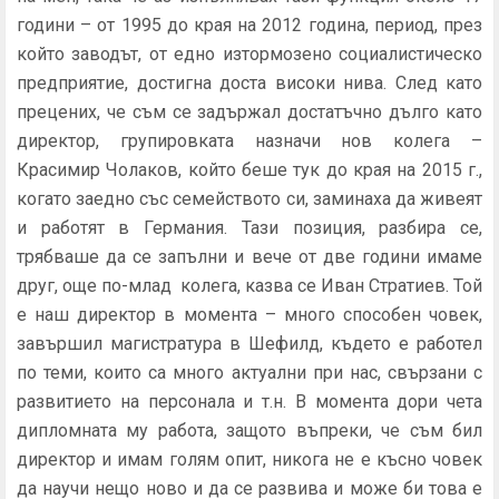
години – от 1995 до края на 2012 година, период, през
който заводът, от едно изтормозено социалистическо
предприятие, достигна доста високи нива. След като
прецених, че съм се задържал достатъчно дълго като
директор, групировката назначи нов колега –
Красимир Чолаков, който беше тук до края на 2015 г.,
когато заедно със семейството си, заминаха да живеят
и работят в Германия. Тази позиция, разбира се,
трябваше да се запълни и вече от две години имаме
друг, още по-млад колега, казва се Иван Стратиев. Той
е наш директор в момента – много способен човек,
завършил магистратура в Шефилд, където е работел
по теми, които са много актуални при нас, свързани с
развитието на персонала и т.н. В момента дори чета
дипломната му работа, защото въпреки, че съм бил
директор и имам голям опит, никога не е късно човек
да научи нещо ново и да се развива и може би това е