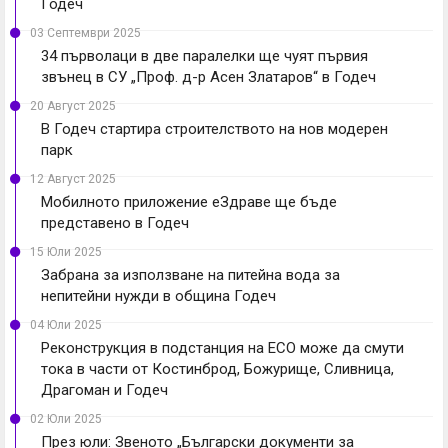
Годеч
03 Септември 2025
34 първолаци в две паралелки ще чуят първия
звънец в СУ „Проф. д-р Асен Златаров“ в Годеч
20 Август 2025
В Годеч стартира строителството на нов модерен
парк
12 Август 2025
Мобилното приложение еЗдраве ще бъде
представено в Годеч
15 Юли 2025
Забрана за използване на питейна вода за
непитейни нужди в община Годеч
04 Юли 2025
Реконструкция в подстанция на ЕСО може да смути
тока в части от Костинброд, Божурище, Сливница,
Драгоман и Годеч
02 Юли 2025
През юли: Звеното „Български документи за