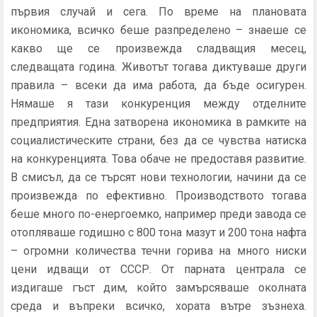
първия случай и сега. По време на плановата
икономика, всичко беше разпределено – знаеше се
какво ще се произвежда сладващия месец,
следващата година. Животът тогава диктуваше други
правила – всеки да има работа, да бъде осигурен.
Нямаше я тази конкуренция между отделните
предприятия. Една затворена икономика в рамките на
социалистическите страни, без да се чувства натиска
на конкуренцията. Това обаче не предоставя развитие.
В смисъл, да се търсят нови технологии, начини да се
произвежда по ефективно. Производството тогава
беше много по-енергоемко, например преди завода се
отопляваше годишно с 800 тона мазут и 200 тона нафта
– огромни количества течни горива на много ниски
цени идващи от СССР. От парната централа се
издигаше гъст дим, който замърсяваше околната
среда и въпреки всичко, хората вътре зъзнеха.