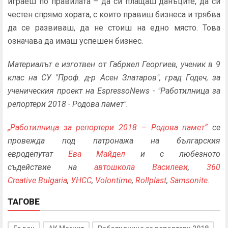
играеш по правилата – да си плащаш данъците, да си
честен спрямо хората, с които правиш бизнеса и трябва
да се развиваш, да не стоиш на едно място. Това
означава да имаш успешен бизнес.
Мaтериалът е изготвен от Габриел Георгиев, ученик в 9
клас на СУ "Проф. д-р Асен Златаров", град Годеч, за
ученическия проект на EspressoNews - "Работилница за
репортери 2018 - Родова памет".
„Работилница за репортери 2018 – Родова памет“
се
провежда под патронажа на българския
евродепутат
Ева Майдел
и с любезното
съдействие на
автошкола Василеви
,
360
Creative Bulgaria
,
УНСС
,
Volontime
,
Rollplast
,
Samsonite
.
ТАГОВЕ