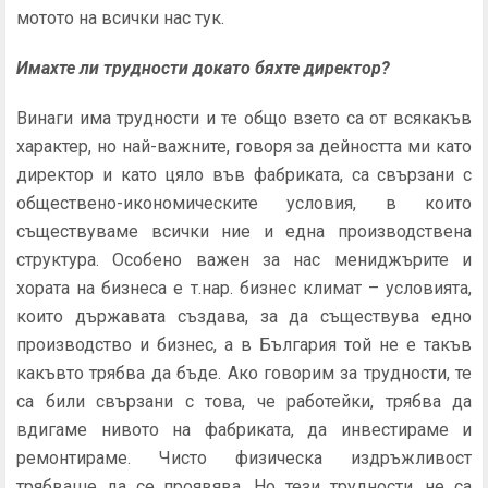
мотото на всички нас тук.
Имахте ли трудности докато бяхте директор?
Винаги има трудности и те общо взето са от всякакъв
характер, но най-важните, говоря за дейността ми като
директор и като цяло във фабриката, са свързани с
обществено-икономическите условия, в които
съществуваме всички ние и една производствена
структура. Особено важен за нас мениджърите и
хората на бизнеса е т.нар. бизнес климат – условията,
които държавата създава, за да съществува едно
производство и бизнес, а в България той не е такъв
какъвто трябва да бъде. Ако говорим за трудности, те
са били свързани с това, че работейки, трябва да
вдигаме нивото на фабриката, да инвестираме и
ремонтираме. Чисто физическа издръжливост
трябваше да се проявява. Но тези трудности, не са