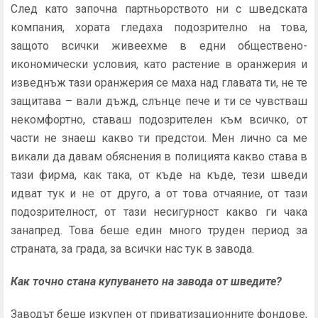
След като започна партньорството ни с шведската
компания, хората гледаха подозрително на това,
защото всички живеехме в едни обществено-
икономически условия, като растение в оранжерия и
изведнъж тази оранжерия се маха над главата ти, не те
защитава – вали дъжд, слънце пече и ти се чувстваш
некомфортно, ставаш подозрителен към всичко, от
части не знаеш какво ти предстои. Мен лично са ме
викали да давам обяснения в полицията какво става в
тази фирма, как така, от къде на къде, тези шведи
идват тук и не от друго, а от това отчаяние, от тази
подозрителност, от тази несигурност какво ги чака
занапред. Това беше един много труден период за
страната, за града, за всички нас тук в завода.
Как точно стана купуването на завода от шведите?
Заводът беше изкупен от приватизационните фондове,