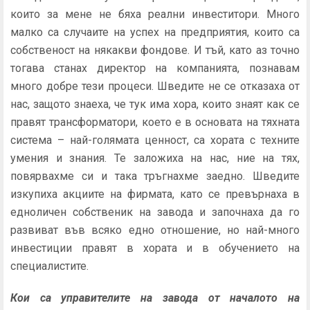
които за мене не бяха реални инвеститори. Много
малко са случаите на успех на предприятия, които са
собственост на някакви фондове. И тъй, като аз точно
тогава станах директор на компанията, познавам
много добре тези процеси. Шведите не се отказаха от
нас, защото знаеха, че тук има хора, които знаят как се
правят трансформатори, което е в основата на тяхната
система – най-голямата ценност, са хората с техните
умения и знания. Те заложиха на нас, ние на тях,
повярвахме си и така тръгнахме заедно. Шведите
изкупиха акциите на фирмата, като се превърнаха в
едноличен собственик на завода и започнаха да го
развиват във всяко едно отношение, но най-много
инвестиции правят в хората и в обучението на
специалистите.
Кои са управителите на завода от началото на