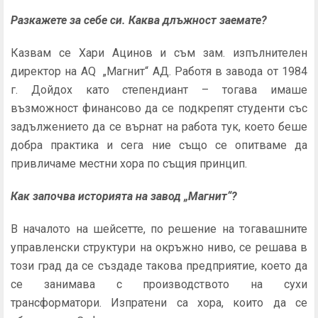
Разкажете за себе си. Каква длъжност заемате?
Казвам се Хари Ацинов и съм зам. изпълнителен
директор на AQ „Магнит“ АД. Работя в завода от 1984
г. Дойдох като степендиант – тогава имаше
възможност финансово да се подкрепят студенти със
задължението да се върнат на работа тук, което беше
добра практика и сега ние също се опитваме да
привличаме местни хора по същия принцип.
Как започва историята на завод „Магнит“?
В началото на шейсетте, по решение на тогавашните
управленски структури на окръжно ниво, се решава в
този град да се създаде такова предприятие, което да
се занимава с производството на сухи
трансформатори. Изпратени са хора, които да се