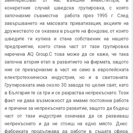
заинтересоват от нас външни инвеститори, в
конкретния случай шведска групировка, с която
започнахме съвместна работа през 1995 г. След
завършването на масовата приватизация, акциите на
дружеството се оказаха в ръцете на фондове, от които
шведите ги купиха и стана собственик на нашето
предприятие, което стана част от тази групировка
наречена AQ Group.С това може да се каже, че така
започна втория етап в развитието на фирмата, защото
ние се превърнахме в част не само в европейската
електротехническа индустрия, но и в световната.
Групировката има около 30 завода по целия свят, като
в България те са три и се разраства непрекъснато. Този
факт ни дава възможност да имаме постоянна работа
и причини за непрекъснато развитие, защото да бъдеш
част от тази индустрия означава да се развиваш
непрекъснато и да не стоиш на едно място. Днес
фабриката продължава да работи в същата сфера,