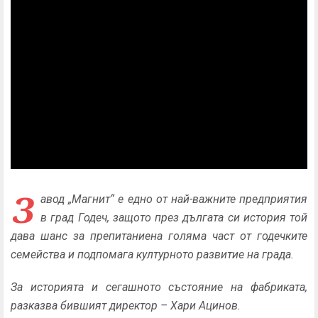
З
авод „Магнит“ е едно от най-важните предприятия
в град Годеч, защото през дългата си история той
дава шанс за препитаниена голяма част от годечките
семейства и подпомага културното развитие на града.
За историята и сегашното състояние на фабриката,
разказва бившият директор – Хари Ацинов.