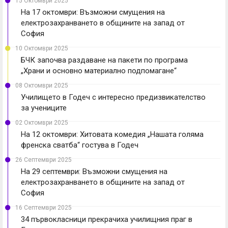
15 Октомври 2025
На 17 октомври: Възможни смущения на
електрозахранването в общините на запад от
София
10 Октомври 2025
БЧК започва раздаване на пакети по програма
„Храни и основно материално подпомагане“
08 Октомври 2025
Училището в Годеч с интересно предизвикателство
за учениците
02 Октомври 2025
На 12 октомври: Хитовата комедия „Нашата голяма
френска сватба“ гостува в Годеч
26 Септември 2025
На 29 септември: Възможни смущения на
електрозахранването в общините на запад от
София
16 Септември 2025
34 първокласници прекрачиха училищния праг в