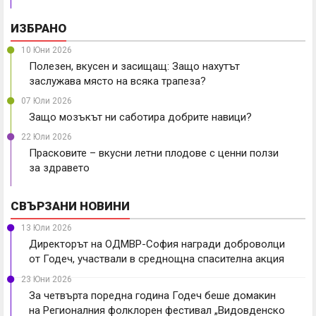
ИЗБРАНО
10 Юни 2026
Полезен, вкусен и засищащ: Защо нахутът
заслужава място на всяка трапеза?
07 Юли 2026
Защо мозъкът ни саботира добрите навици?
22 Юли 2026
Прасковите – вкусни летни плодове с ценни ползи
за здравето
СВЪРЗАНИ НОВИНИ
13 Юли 2026
Директорът на ОДМВР-София награди доброволци
от Годеч, участвали в среднощна спасителна акция
23 Юни 2026
За четвърта поредна година Годеч беше домакин
на Регионалния фолклорен фестивал „Видовденско