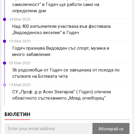
самоличност“ в Годеч ще работи само на
определени дни
24 Юни 2025
Над 400 изпълнители участваха във фестивала
„Видовденско веселие“ в Годеч
19 Юни 2025
Годеч празнува Видовден със спорт, музика и
много забавления
03 Юни 2025
56 родолюбци от Годеч се завърнаха от похода по
стъпките на Ботевата чета
14 Май 2025
СУ „Проф. д-р Асен Златаров“ ( Годеч) спечели
областното състезанието „Млад огнеборец“
БЮЛЕТИН
Абонирай се