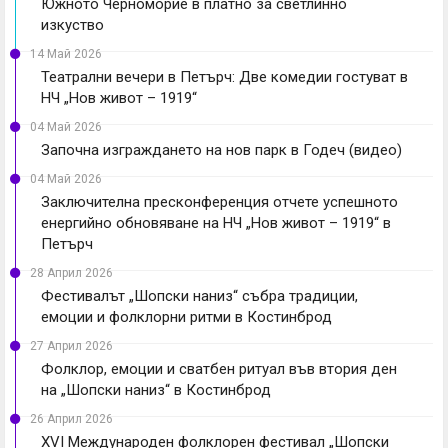
Южното Черноморие в платно за светлинно
изкуство
14 Май 2026
Театрални вечери в Петърч: Две комедии гостуват в
НЧ „Нов живот – 1919“
04 Май 2026
Започна изграждането на нов парк в Годеч (видео)
04 Май 2026
Заключителна пресконференция отчете успешното
енергийно обновяване на НЧ „Нов живот – 1919“ в
Петърч
28 Април 2026
Фестивалът „Шопски наниз“ събра традиции,
емоции и фолклорни ритми в Костинброд
27 Април 2026
Фолклор, емоции и сватбен ритуал във втория ден
на „Шопски наниз“ в Костинброд
26 Април 2026
XVI Международен фолклорен фестивал „Шопски