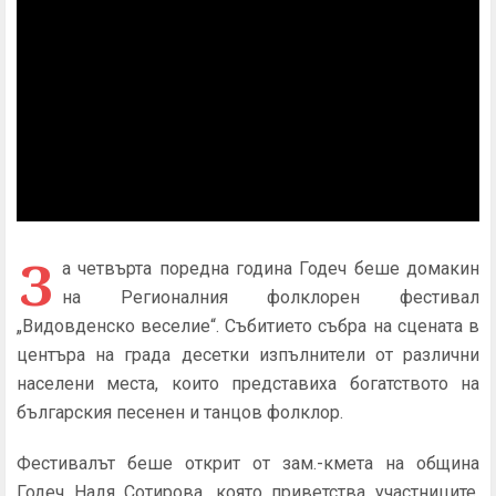
З
а четвърта поредна година Годеч беше домакин
на Регионалния фолклорен фестивал
„Видовденско веселие“. Събитието събра на сцената в
центъра на града десетки изпълнители от различни
населени места, които представиха богатството на
българския песенен и танцов фолклор.
Фестивалът беше открит от зам.-кмета на община
Годеч Надя Сотирова, която приветства участниците,