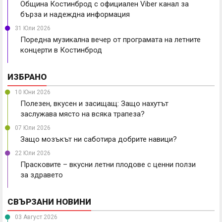
Община Костинброд с официален Viber канал за
бърза и надеждна информация
31 Юли 2026
Поредна музикална вечер от програмата на летните
концерти в Костинброд
ИЗБРАНО
10 Юни 2026
Полезен, вкусен и засищащ: Защо нахутът
заслужава място на всяка трапеза?
07 Юли 2026
Защо мозъкът ни саботира добрите навици?
22 Юли 2026
Прасковите – вкусни летни плодове с ценни ползи
за здравето
СВЪРЗАНИ НОВИНИ
03 Август 2026