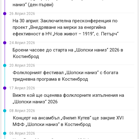
наниз“ (ден първи)
26 Април 2026
На 30 април: Заключителна пресконференция по
проект „Внедряване на мерки за енергийна
ефективност в НЧ „Нов живот – 1919“, с. Петърч“
24 Април 2026
Броени часове до старта на „Шопски наниз“ 2026 в
Костинброд
20 Април 2026
Фолклорният фестивал „Шопски наниз“ с богата
тридневна програма в Костинброд
17 Април 2026
Вижте кой ще оценява фолклорните изпълнения на
„Шопски наниз“ 2026
08 Април 2026
Концерт на ансамбъл „Филип Кутев“ ще закрие XVI
МФФ „Шопски наниз“ в Костинброд
06 Април 2026