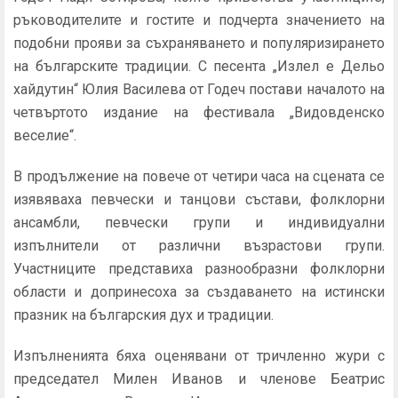
ръководителите и гостите и подчерта значението на
подобни прояви за съхраняването и популяризирането
на българските традиции. С песента „Излел е Дельо
хайдутин“ Юлия Василева от Годеч постави началото на
четвъртото издание на фестивала „Видовденско
веселие“.
В продължение на повече от четири часа на сцената се
изявяваха певчески и танцови състави, фолклорни
ансамбли, певчески групи и индивидуални
изпълнители от различни възрастови групи.
Участниците представиха разнообразни фолклорни
области и допринесоха за създаването на истински
празник на българския дух и традиции.
Изпълненията бяха оценявани от тричленно жури с
председател Милен Иванов и членове Беатрис