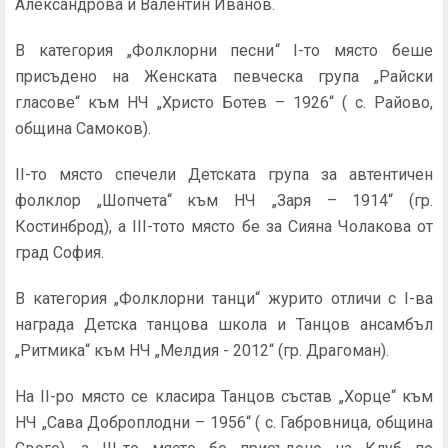
Александрова и Валентин Иванов.
В категория „Фолклорни песни“ I-то място беше
присъдено на Женската певческа група „Райски
гласове“ към НЧ „Христо Ботев – 1926“ ( с. Райово,
община Самоков).
II-то място спечели Детската група за автентичен
фолклор „Шопчета“ към НЧ „Заря – 1914“ (гр.
Костинброд), а III-тото място бе за Сияна Чолакова от
град София.
В категория „Фолклорни танци“ журито отличи с I-ва
награда Детска танцова школа и Танцов ансамбъл
„Ритмика“ към НЧ „Мелдия - 2012“ (гр. Драгоман).
На II-ро място се класира Танцов състав „Хорце“ към
НЧ „Сава Доброплодни – 1956“ ( с. Габровница, община