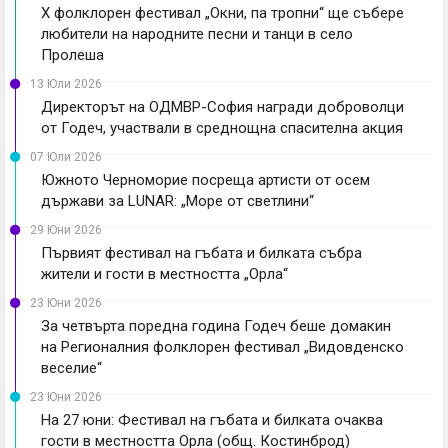
X фолклорен фестивал „Окни, па тропни“ ще събере
любители на народните песни и танци в село
Пролеша
13 Юли 2026
Директорът на ОДМВР-София награди доброволци
от Годеч, участвали в среднощна спасителна акция
07 Юли 2026
Южното Черноморие посреща артисти от осем
държави за LUNAR: „Море от светлини“
29 Юни 2026
Първият фестивал на гъбата и билката събра
жители и гости в местността „Орла“
23 Юни 2026
За четвърта поредна година Годеч беше домакин
на Регионалния фолклорен фестивал „Видовденско
веселие“
23 Юни 2026
На 27 юни: Фестивал на гъбата и билката очаква
гости в местността Орла (общ. Костинброд)