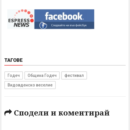
ТАГОВЕ
Годеч
Община Годеч
фестивал
Видовденско веселие
Сподели и коментирай