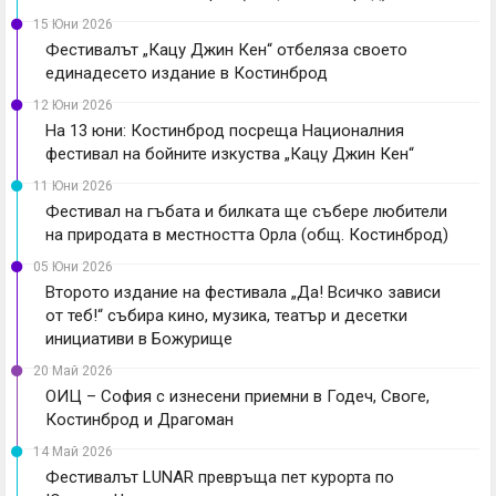
15 Юни 2026
Фестивалът „Кацу Джин Кен“ отбеляза своето
единадесето издание в Костинброд
12 Юни 2026
На 13 юни: Костинброд посреща Националния
фестивал на бойните изкуства „Кацу Джин Кен“
11 Юни 2026
Фестивал на гъбата и билката ще събере любители
на природата в местността Орла (общ. Костинброд)
05 Юни 2026
Второто издание на фестивала „Да! Всичко зависи
от теб!“ събира кино, музика, театър и десетки
инициативи в Божурище
20 Май 2026
ОИЦ – София с изнесени приемни в Годеч, Своге,
Костинброд и Драгоман
14 Май 2026
Фестивалът LUNAR превръща пет курорта по