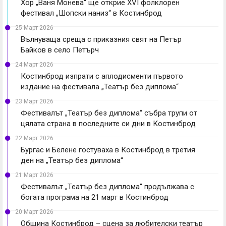
Хор „Ваня Монева“ ще открие XVI фолклорен
фестивал „Шопски наниз“ в Костинброд
25 Март 2026
Вълнуваща среща с приказния свят на Петър
Байков в село Петърч
24 Март 2026
Костинброд изпрати с аплодисменти първото
издание на фестивала „Театър без диплома“
23 Март 2026
Фестивалът „Театър без диплома“ събра трупи от
цялата страна в последните си дни в Костинброд
22 Март 2026
Бургас и Белене гостуваха в Костинброд в третия
ден на „Театър без диплома“
21 Март 2026
Фестивалът „Театър без диплома“ продължава с
богата програма на 21 март в Костинброд
20 Март 2026
Община Костинброд – сцена за любителски театър