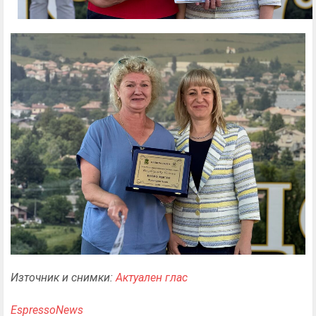
Източник и снимки:
Актуален глас
EspressoNews