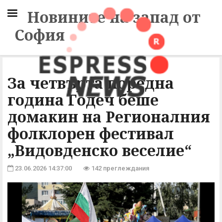
Новините на запад от
София
За четвърта поредна
година Годеч беше
домакин на Регионалния
фолклорен фестивал
„Видовденско веселие“
23.06.2026 14:37:00
142 преглеждания