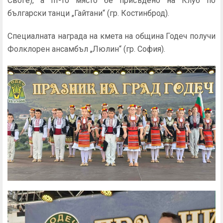
Своге), а III-то място бе присъдено на Клуб по
български танци „Гайтани“ (гр. Костинброд).
Специалната награда на кмета на община Годеч получи
Фолклорен ансамбъл „Люлин“ (гр. София).