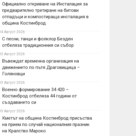
Официално откриване на Инсталация за
предварително третиране на битови
отпадъци и компостираща инсталация в
община Костинброд
04 Август 2026
С песни, танци и фолклор Безден
отбеляза традиционния си събор
03 Август 2026
Въвеждат временна организация на
движението по пътя Драговищица –
Голяновци
03 Август 2026
Военно формирование 34 420 –
Костинброд отбеляза 44 години от
създаването си
03 Август 2026
Кметът на община Костинброд присъства
на прием по случай националния празник
на Кралство Мароко