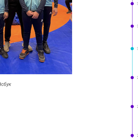
йсбук