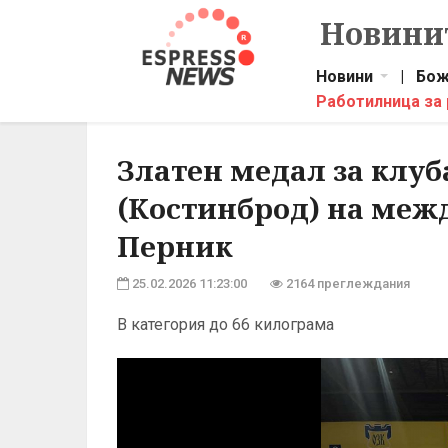
Новинит
Новини
|
Бож
Работилница за
Златен медал за клуб
(Костинброд) на меж
Перник
25.02.2026 11:23:00
2164 преглеждания
В категория до 66 килограма