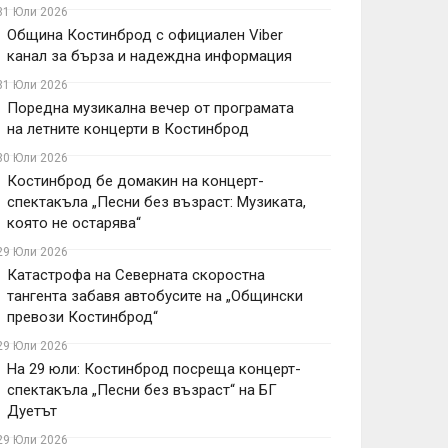
31 Юли 2026
Община Костинброд с официален Viber
канал за бърза и надеждна информация
31 Юли 2026
Поредна музикална вечер от програмата
на летните концерти в Костинброд
30 Юли 2026
Костинброд бе домакин на концерт-
спектакъла „Песни без възраст: Музиката,
която не остарява“
29 Юли 2026
Катастрофа на Северната скоростна
тангента забавя автобусите на „Общински
превози Костинброд“
29 Юли 2026
На 29 юли: Костинброд посреща концерт-
спектакъла „Песни без възраст“ на БГ
Дуетът
29 Юли 2026