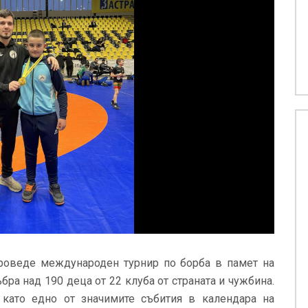
роведе международен турнир по борба в памет на
бра над 190 деца от 22 клуба от страната и чужбина.
като едно от значимите събития в календара на