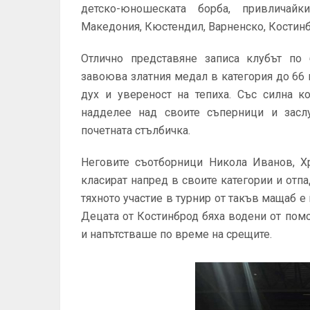
детско-юношеската борба, привличай
Македония, Кюстендил, Варненско, Костинбр
Отлично представяне записа клубът по 
завоюва златния медал в категория до 66 
дух и увереност на тепиха. Със силна к
надделее над своите съперници и засл
почетната стълбичка.
Неговите съотборници Никола Иванов, Х
класират напред в своите категории и отп
тяхното участие в турнир от такъв мащаб е
Децата от Костинброд бяха водени от пом
и напътстваше по време на срещите.