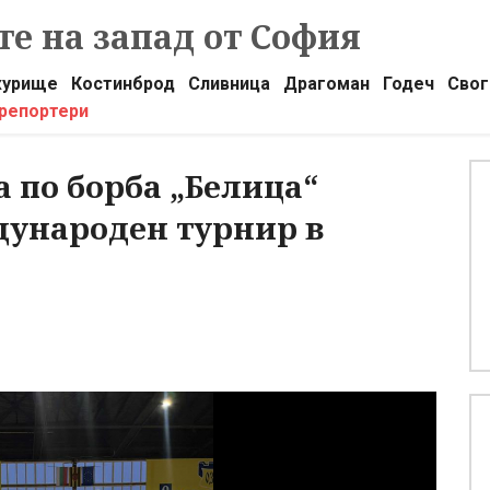
е на запад от София
урище
Костинброд
Сливница
Драгоман
Годеч
Свог
 репортери
а по борба „Белица“
дународен турнир в