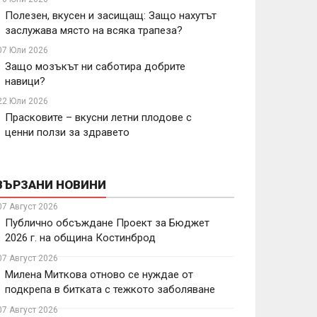
Полезен, вкусен и засищащ: Защо нахутът
заслужава място на всяка трапеза?
07 Юли 2026
Защо мозъкът ни саботира добрите
навици?
22 Юли 2026
Прасковите – вкусни летни плодове с
ценни ползи за здравето
ВЪРЗАНИ НОВИНИ
07 Август 2026
Публично обсъждане Проект за Бюджет
2026 г. на община Костинброд
07 Август 2026
Милена Миткова отново се нуждае от
подкрепа в битката с тежкото заболяване
07 Август 2026