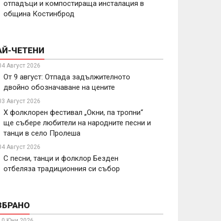
отпадъци и компостираща инсталация в
община Костинброд
АЙ-ЧЕТЕНИ
04 Август 2026
От 9 август: Отпада задължителното
двойно обозначаване на цените
03 Август 2026
X фолклорен фестивал „Окни, па тропни“
ще събере любители на народните песни и
танци в село Пролеша
04 Август 2026
С песни, танци и фолклор Безден
отбеляза традиционния си събор
ЗБРАНО
10 Юни 2026