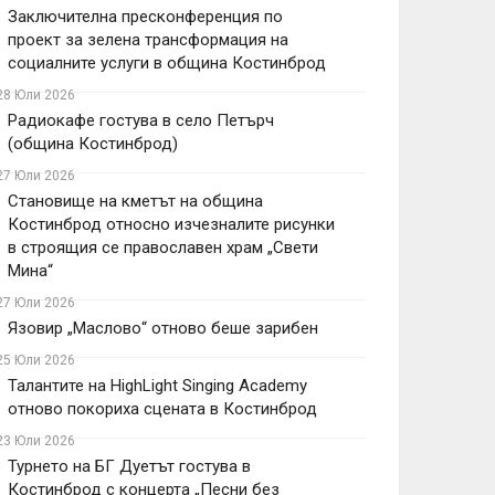
Заключителна пресконференция по
проект за зелена трансформация на
социалните услуги в община Костинброд
28 Юли 2026
Радиокафе гостува в село Петърч
(община Костинброд)
27 Юли 2026
Становище на кметът на община
Костинброд относно изчезналите рисунки
в строящия се православен храм „Свети
Мина“
27 Юли 2026
Язовир „Маслово“ отново беше зарибен
25 Юли 2026
Талантите на HighLight Singing Academy
отново покориха сцената в Костинброд
23 Юли 2026
Турнето на БГ Дуетът гостува в
Костинброд с концерта „Песни без