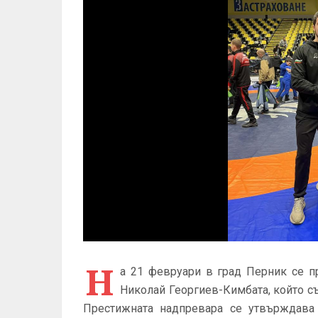
Н
а 21 февруари в град Перник се п
Николай Георгиев-Кимбата, който съ
Престижната надпревара се утвърждава 