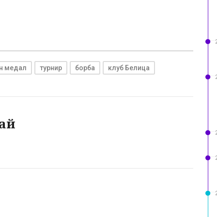
н медал
турнир
борба
клуб Белица
ай