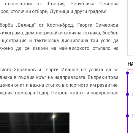
ки състезатели от Швеция, Република Северна
од, столични отбори, Дупница и други градове.
борба „Белица“ от Костинброд. Георги Симеонов
килограма, демонстрирайки отлична техника, борбен
онцентрация и тактическа дисциплина той успя да
ужено да се изкачи на най-високото стъпало на
Н
ристо Здравков и Георги Иванов не успяха да се
аднаха в първия кръг на надпреварата. Въпреки това
 ценен опит и важна стъпка в спортното им развитие.
ощник-треньора Тодор Петров, който ги подкрепяше