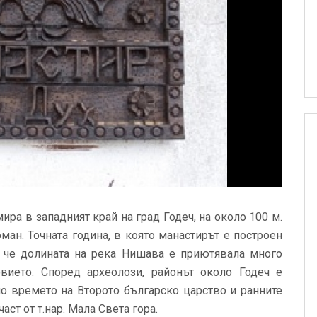
ира в западният край на град Годеч, на около 100 м.
ман. Точната година, в която манастирът е построен
а, че долината на река Нишава е приютявала много
ието. Според археолози, районът около Годеч е
о времето на Второто българско царство и ранните
ст от т.нар. Мала Света гора.