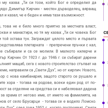
 му казва: „Ти си този, който Бог е определил да
 дядо Димитър Кирчин - местен дърводелец, вярващ
сал и казал, че е беден и няма тази възможност.
, това не е било много приятно за местната власт,
кви и манастири, но тя му казва: „Ти си човека. Бог
С
и той остава тук. Заграждат цялото място и първата
 представлява плетарката - препречени пръчки с кал,
 се събирали и са се молили. В малкото килерче и
р Кирчин. От 1923 г. до 1946 г. се събират дарени
ълният мащаб, сега с новото строителство стъпват на
ме, направили са „Свети Дух“, но от кирпич. Новото,
вор с нова камбанария, защото старото се рушало и
ите хора - тогава на родове, всеки един род от по-
ст за отделяне на средства си е набелязвал дадена
 за храма от негово име, от името на фамилията, на
нов от село Брусарци - тогава се е водило Ломско.
и Дух“, след това 1952 г., когато построяват „Свети