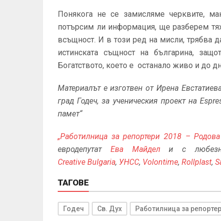
Понякога не се замисляме черквите, ман
потърсим ли информация, ще разберем тях
всъщност. И в този ред на мисли, трябва д
истинската същност на българина, защо
Богатството, което е останало живо и до д
Материалът е изготвен от Ирена Евстатиева,
град Годеч, за ученическия проект на Espre
памет“
„Работилница за репортери 2018 – Родов
евродепутат
Ева Майдел
и с любезн
Creative Bulgaria
,
УНСС
,
Volontime
,
Rollplast
,
S
ТАГОВЕ
Годеч
Св. Дух
Работилница за репортер