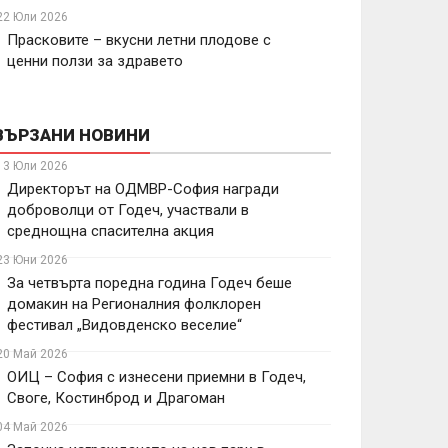
22 Юли 2026
Прасковите – вкусни летни плодове с
ценни ползи за здравето
ВЪРЗАНИ НОВИНИ
13 Юли 2026
Директорът на ОДМВР-София награди
доброволци от Годеч, участвали в
среднощна спасителна акция
23 Юни 2026
За четвърта поредна година Годеч беше
домакин на Регионалния фолклорен
фестивал „Видовденско веселие“
20 Май 2026
ОИЦ – София с изнесени приемни в Годеч,
Своге, Костинброд и Драгоман
04 Май 2026