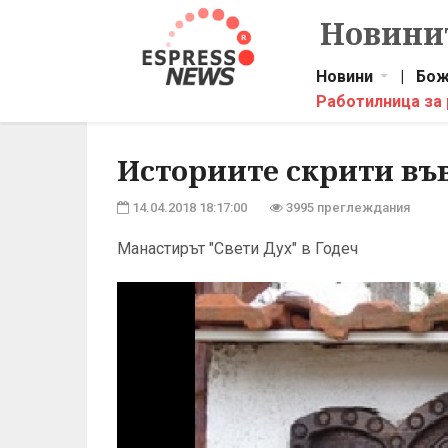
Новинит
Новини
|
Бож
Работилница за
Историите скрити въ
14.04.2018 18:17:00
3995 преглеждания
Манастирът "Свети Дух" в Годеч