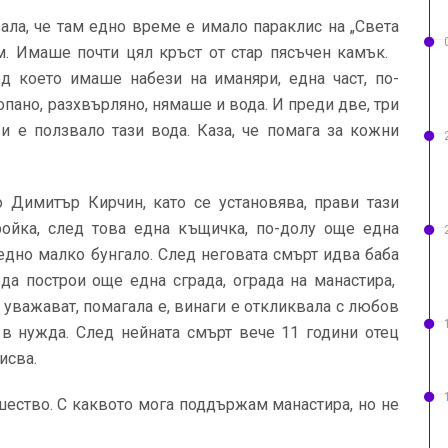
зала, че там едно време е имало параклис на „Света
там. Имаше почти цял кръст от стар пясъчен камък.
д което имаше набези на иманяри, една част, по-
опано, разхвърляно, нямаше и вода. И преди две, три
и е ползвало тази вода. Каза, че помага за кожни
о Димитър Кирчин, като се установява, прави тази
тройка, след това една къщичка, по-долу още една
едно малко бунгало. След неговата смърт идва баба
 да построи още една сграда, ограда на манастира,
 уважават, помагала е, винаги е откликвала с любов
 в нужда. След нейната смърт вече 11 години отец
исва.
шество. С каквото мога поддържам манастира, но не