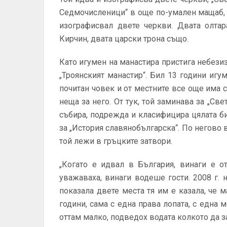
Седмочисленици“ в още по-умален мащаб, з
изографисвал двете черкви. Двата олта
Кирчин, двата царски трона също.
Като игумен на манастира пристига небези
„Троянският манастир“. Бил 13 години игу
почитан човек и от местните все още има с
неща за него. От тук, той заминава за „Све
събира, подрежда и класифицира цялата би
за „История славянобългарска“. По негово 
той лежи в гръцките затвори.
„Когато е идвал в България, винаги е о
уважаваха, винаги водеше гости. 2008 г. н
показала двете места тя им е казала, че 
години, сама с една права лопата, с една м
оттам малко, подведох водата колкото да за