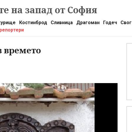
е на запад от София
урище
Костинброд
Сливница
Драгоман
Годеч
Свог
 репортери
в времето