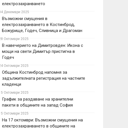
електрозахранването
04 Декември 2025
Възможни смущения в
електрозахранването в Костинброд,
Божурище, Годеч, Сливница и Драгоман
28 Октомври 2025
В навечерието на Димитровден: Икона с
мощи на свети Димитър пристигна в
Годеч
24 Октомври 2025
Община Костинброд напомня за
задължителната регистрация на частните
кладенци
15 Октомври 2025
График за раздаване на хранителни
пакети в общините на запад София
15 Октомври 2025
На 17 октомври: Възможни смущения на
електрозахранването в общините на