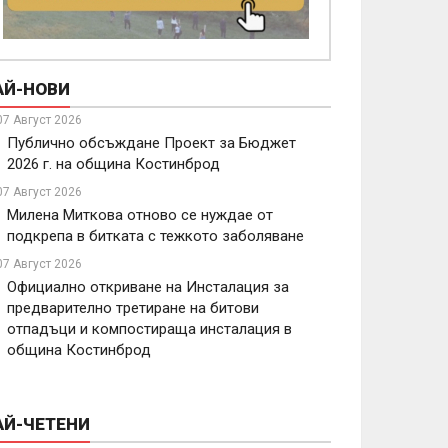
АЙ-НОВИ
07 Август 2026
Публично обсъждане Проект за Бюджет
2026 г. на община Костинброд
07 Август 2026
Милена Миткова отново се нуждае от
подкрепа в битката с тежкото заболяване
07 Август 2026
Официално откриване на Инсталация за
предварително третиране на битови
отпадъци и компостираща инсталация в
община Костинброд
АЙ-ЧЕТЕНИ