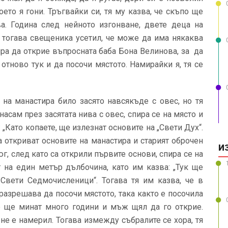
ето я гони. Тръгвайки си, тя му казва, че скъпо ще
ва. Година след нейното изгонване, двете деца на
 тогава свещеника усетил, че може да има някаква
ира да открие въпросната баба Бона Велинова, за да
отново тук и да посочи мястото. Намирайки я, тя се
 на манастира било засято навсякъде с овес, но тя
насам през засятата нива с овес, спира се на място и
 „Като копаете, ще излезнат основите на „Свети Дух“.
а откриват основите на манастира и старият оброчен
И
г, след като са открили първите основи, спира се на
т на един метър дълбочина, като им казва: „Тук ще
 Свети Седмочисленици“. Тогава тя им казва, че в
 разрешава да посочи мястото, така както е посочила
че ще минат много години и мъж щял да го открие.
не е намерил. Тогава измежду събралите се хора, тя