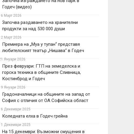
Започна изграждането на нов парк в
Годеч (видео)
16 Март 2026
Започва раздаването на хранителни
продукти за над 530 000 души
12 Март 2026
Премиера на „Муа у тупан“ представя
любителският театър „Нишава“ в Годеч
21 Януари 2026
През февруари: ГТП на земеделска и
горска техника в общините Сливница,
Костинброд и Годеч
19 Януари 2026
Градоначалници на общините на запад от
София с отличия от ОА Софийска област
16 Декември 2025
Коледната елха в Годеч грейна
11 Декември 2025
На 15 декември: Възможни смущения в