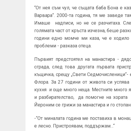
“От нея съм чул, че същата баба Бона е ка
Варвара“. 2000-та година, тя ме заведе 
Имаше надписи, но не се разчитаха. Сле
голямата част от кръста изчезна, беше разк
години едно момче ми каза, че е ходило 
проблеми - разказа отеца.
Първият предстоятел на манастира - дяд
сграда, след това другата първата прис
къщичка, срещу „Свети Седмочисленици“- 
Флора. За 27 години от живота си успява
кухня и още много неща. Местните много я
и разбирателство, да помогне на хората
Йероним се грижи за манастира и го стопан
-“От миналата година ме поставиха в мона
е лесно. Пристроявам, поддържам…“