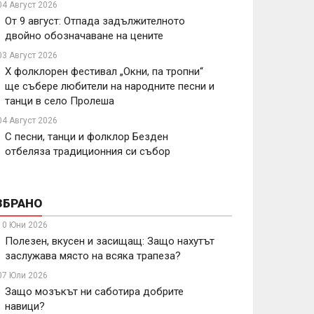
04 Август 2026
От 9 август: Отпада задължителното
двойно обозначаване на цените
03 Август 2026
X фолклорен фестивал „Окни, па тропни“
ще събере любители на народните песни и
танци в село Пролеша
04 Август 2026
С песни, танци и фолклор Безден
отбеляза традиционния си събор
ЗБРАНО
10 Юни 2026
Полезен, вкусен и засищащ: Защо нахутът
заслужава място на всяка трапеза?
07 Юли 2026
Защо мозъкът ни саботира добрите
навици?