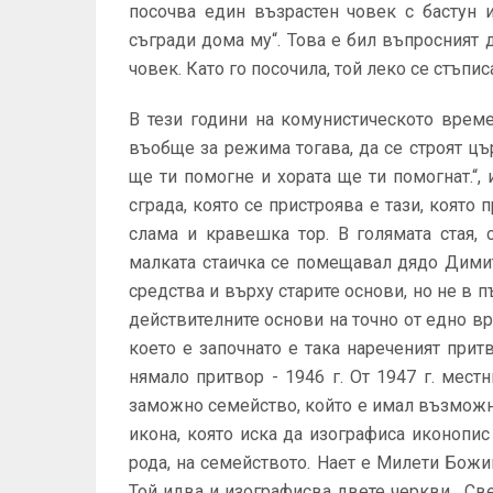
посочва един възрастен човек с бастун и
съгради дома му“. Това е бил въпросният
човек. Като го посочила, той леко се стъпи
В тези години на комунистическото време
въобще за режима тогава, да се строят цър
ще ти помогне и хората ще ти помогнат.“, 
сграда, която се пристроява е тази, която
слама и кравешка тор. В голямата стая,
малката стаичка се помещавал дядо Димитъ
средства и върху старите основи, но не в п
действителните основи на точно от едно вре
което е започнато е така нареченият прит
нямало притвор - 1946 г. От 1947 г. местн
заможно семейство, който е имал възможно
икона, която иска да изографиса иконопис
рода, на семейството. Нает е Милети Божи
Той идва и изографисва двете черкви, „Свет