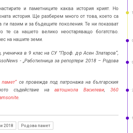
астирите и паметниците каква история крият. Но
ната история. Ще разберем много от това, което са
а ги пазим и за бъдещите поколения. Те ни показват
то те са нашето велико неостаряващо богатство.
нес на нашите земи.
 ученичка в 9 клас на СУ ”Проф. д-р Асен Златаров“,
ssoNews -
„Работилница за репортери 2018 – Родова
а памет“
се провежда под патронажа на българския
ото съдействие на
автошкола Василеви
,
360
amsonite
.
и 2018
Родова памет