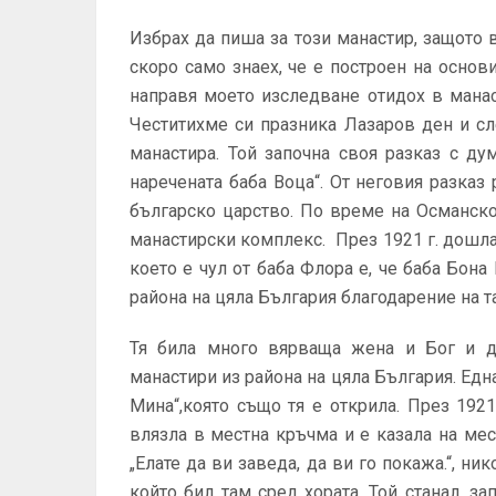
Избрах да пиша за този манастир, защото 
скоро само знаех, че е построен на основи
направя моето изследване отидох в манас
Честитихме си празника Лазаров ден и сл
манастира. Той започна своя разказ с ду
наречената баба Воца“. От неговия разказ
българско царство. По време на Османско
манастирски комплекс. През 1921 г. дошла 
което е чул от баба Флора е, че баба Бон
района на цяла България благодарение на т
Тя била много вярваща жена и Бог и д
манастири из района на цяла България. Едн
Мина“,която също тя е открила. През 1921
влязла в местна кръчма и е казала на мес
„Елате да ви заведа, да ви го покажа.“, н
който бил там сред хората. Той станал, за