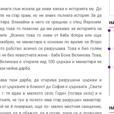
винаги съм искала да знам каква е историята му. До
те на стар храм, но не знаех пълната история. За да
тира. Влизайки в него се срещнах с отец Йероним.
Н
ед това го помолих да ми разкаже за историята на
мите: „Всичко това го знам от баба Флора или още
 разбрах, че манастира е основан по време на Второ
то робство всичко се разрушава. Това е бил голям
не без известната жена - баба Бона Велинова. Това,
а Велинова е открила над 100 църкви и манастири из
ази нейна дарба.
ава тази дарба, да открива разрушени църкви и
а от църквите в близост до София е църквата „Свети
 г. тя идва в малкото село Годеч (тогава село) и е
тните, че тук в полето има стар разрушен манастир:
икой не й повярвал, още по- малко местния свещеник,
Н
почнал да я обижда, да я ругае, дори си е позволил