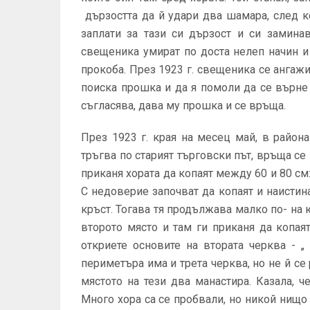
дързостта да й удари два шамара, след ко
заплати за тази си дързост и си замина
свещеника умират по доста нелеп начин и
прокоба. През 1923 г. свещеника се ангаж
поиска прошка и да я помоли да се върне 
съгласява, дава му прошка и се връща.
През 1923 г. края на месец май, в района
тръгва по старият търговски път, връща се 
приканя хората да копаят между 60 и 80 см:
С недоверие започват да копаят и наистин
кръст. Тогава тя продължава малко по- на ю
второто място и там ги приканя да копая
откриете основите на втората черква - „
периметъра има и трета черква, но не й се
мястото на тези два манастира. Казала, 
Много хора са се пробвали, но никой нищо 