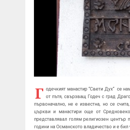
Г
одечкият манастир “Свети Дух“ се нам
от пътя, свързващ Годеч с град Драго
първоначално, не е известна, но се счит
църкви и манастири още от Средновеков
представлявал голям религиозен център п
години на Османското владичество и е бил ча