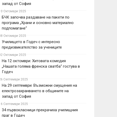
запад от София
10 Октомври 2025
БЧК започва раздаване на пакети по
програма „Храни и основно материално
подпомагане“
08 Октомври 2025
Училището в Годеч с интересно
предизвикателство за учениците
02 Октомври 2025
На 12 октомври: Хитовата комедия
„Нашата голяма френска сватба“ гостува в
Годеч
26 Септември 2025
На 29 септември: Възможни смущения на
електрозахранването в общините на
запад от София
16 Септември 2025
34 първокласници прекрачиха училищния
праг в Годеч