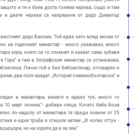
ащото и тя е била доста голяма черква, също и там
ра и двете черкви са направени от дядо Димитър
звестният дядо Бахоми. Той идва като млад монах от
мен на годечкият манастир - много уважаван, много
тари хора, които си го спомнят и казват само хубави
та Гора“ и там в Зографския манастир се установява,
блиотека. Лично той е бил библиотекар, отговарял е
време два пъти крадат „История славянобългарска“ и
тсядал в манастира, винаги е идвал тук, много го
а 10 март почина.“- добави отеца. Когато баба Бона
малко по-надолу от манастира тя преди повече от 25
отика и една тръба е отишла натам: „И копах оттук -
църцори, но на хората да е за лек“.