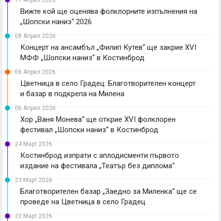
Вижте кой ще оценява фолклорните изпълнения на
„Шопски наниз“ 2026
08 Април 2026
Концерт на ансамбъл „Филип Кутев“ ще закрие XVI
МФФ „Шопски наниз“ в Костинброд
06 Април 2026
Цветница в село Градец: Благотворителен концерт
и базар в подкрепа на Милена
06 Април 2026
Хор „Ваня Монева“ ще открие XVI фолклорен
фестивал „Шопски наниз“ в Костинброд
24 Март 2026
Костинброд изпрати с аплодисменти първото
издание на фестивала „Театър без диплома“
23 Март 2026
Благотворителен базар „Заедно за Миленка“ ще се
проведе на Цветница в село Градец
23 Март 2026