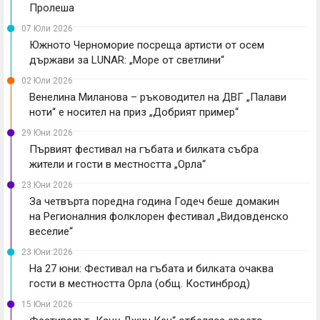
Пролеша
07 Юли 2026
Южното Черноморие посреща артисти от осем
държави за LUNAR: „Море от светлини“
02 Юли 2026
Венелина Миланова – ръководител на ДВГ „Палави
ноти“ е носител на приз „Добрият пример“
29 Юни 2026
Първият фестивал на гъбата и билката събра
жители и гости в местността „Орла“
23 Юни 2026
За четвърта поредна година Годеч беше домакин
на Регионалния фолклорен фестивал „Видовденско
веселие“
23 Юни 2026
На 27 юни: Фестивал на гъбата и билката очаква
гости в местността Орла (общ. Костинброд)
15 Юни 2026