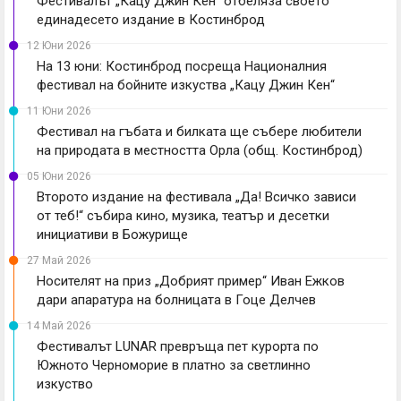
Фестивалът „Кацу Джин Кен“ отбеляза своето
единадесето издание в Костинброд
12 Юни 2026
На 13 юни: Костинброд посреща Националния
фестивал на бойните изкуства „Кацу Джин Кен“
11 Юни 2026
Фестивал на гъбата и билката ще събере любители
на природата в местността Орла (общ. Костинброд)
05 Юни 2026
Второто издание на фестивала „Да! Всичко зависи
от теб!“ събира кино, музика, театър и десетки
инициативи в Божурище
27 Май 2026
Носителят на приз „Добрият пример“ Иван Ежков
дари апаратура на болницата в Гоце Делчев
14 Май 2026
Фестивалът LUNAR превръща пет курорта по
Южното Черноморие в платно за светлинно
изкуство