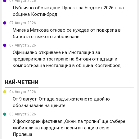
07 Август 2026
Публично обсъждане Проект за Бюджет 2026 г. на
община Костинброд
07 Август 2026
Милена Миткова отново се нуждае от подкрепа в
битката с тежкото заболяване
07 Август 2026
Официално откриване на Инсталация за
предварително третиране на битови отпадъци и
компостираща инсталация в община Костинброд
НАЙ-ЧЕТЕНИ
04 Август 2026
От 9 август: Отпада задължителното двойно
обозначаване на цените
03 Август 2026
X фолклорен фестивал „Окни, па тропни“ ще събере
любители на народните песни и танци в село
Пролеша