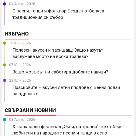
04 Август 2026
С песни, танци и фолклор Безден отбеляза
традиционния си събор
ИЗБРАНО
10 Юни 2026
Полезен, вкусен и засищащ: Защо нахутът
заслужава място на всяка трапеза?
07 Юли 2026
Защо мозъкът ни саботира добрите навици?
22 Юли 2026
Прасковите – вкусни летни плодове с ценни ползи
за здравето
СВЪРЗАНИ НОВИНИ
03 Август 2026
X фолклорен фестивал „Окни, па тропни“ ще събере
любители на народните песни и танци в село