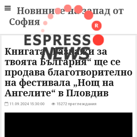
Новините на запад от
София
Книгата „Разкажи за
твоята България“ ще се
продава благотворително
на фестивала „Нощ на
Ангелите“ в Пловдив
11.09.2024 15:30:00
15272 преглеждания