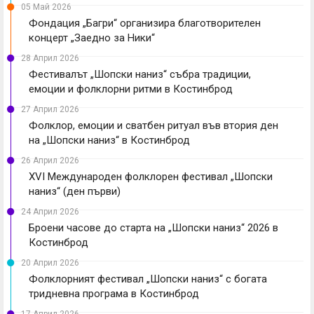
05 Май 2026
Фондация „Багри“ организира благотворителен
концерт „Заедно за Ники“
28 Април 2026
Фестивалът „Шопски наниз“ събра традиции,
емоции и фолклорни ритми в Костинброд
27 Април 2026
Фолклор, емоции и сватбен ритуал във втория ден
на „Шопски наниз“ в Костинброд
26 Април 2026
XVI Международен фолклорен фестивал „Шопски
наниз“ (ден първи)
24 Април 2026
Броени часове до старта на „Шопски наниз“ 2026 в
Костинброд
20 Април 2026
Фолклорният фестивал „Шопски наниз“ с богата
тридневна програма в Костинброд
17 Април 2026