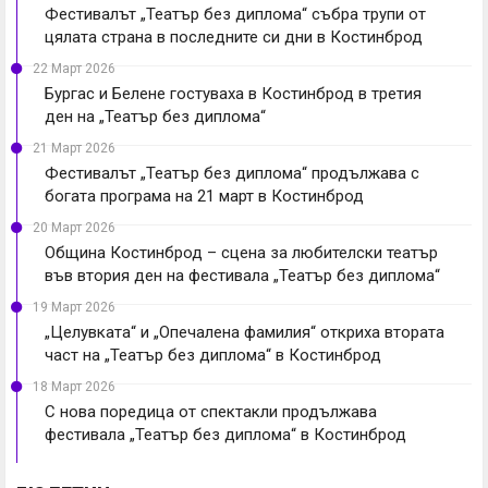
Фестивалът „Театър без диплома“ събра трупи от
цялата страна в последните си дни в Костинброд
22 Март 2026
Бургас и Белене гостуваха в Костинброд в третия
ден на „Театър без диплома“
21 Март 2026
Фестивалът „Театър без диплома“ продължава с
богата програма на 21 март в Костинброд
20 Март 2026
Община Костинброд – сцена за любителски театър
във втория ден на фестивала „Театър без диплома“
19 Март 2026
„Целувката“ и „Опечалена фамилия“ откриха втората
част на „Театър без диплома“ в Костинброд
18 Март 2026
С нова поредица от спектакли продължава
фестивала „Театър без диплома“ в Костинброд