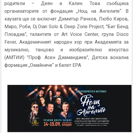
родители – Деян и Калин. Това съобщиха
организаторите от фондация „Нощ на Ангелите“. В
каузата ще се включат Димитър Рачков, Любо Киров,
Миро, Роби, Dj Dian Solo & Deep Zone Project, "Биг Бенд
Пловдив", талантите от Art Voice Center, група Disco
Fever, Академичният народен хор при Академията за
музикално, танцово и изобразително изкуство
(АМТИИ) "Проф. Асен Диамандиев", Детска вокална
формация „Омайниче“ и балет ЕРА.