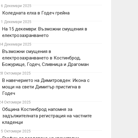
16 Декември 2025
Коледната елха в Годеч грейна
11 Декември 2025
На 15 декември: Възможни смущения в
електрозахранването
04 Декември 2025
Възможни смущения в
електрозахранването в Костинброд,
Божурище, Годеч, Сливница и Драгоман
28 Октомври 2025
В навечерието на Димитровден: Икона с
мощи на свети Димитър пристигна в
Годеч
24 Октомври 2025
Община Костинброд напомня за
задължителната регистрация на частните
кладенци
15 Октомври 2025