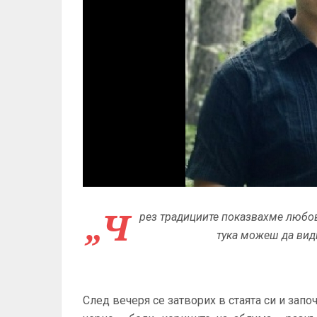
„Ч
рез традициите показвахме любов
тука можеш да вид
След вечеря се затворих в стаята си и зап