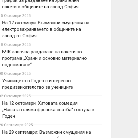
График за раздаване на хранителни
пакети в общините на запад София
15 Октомври 2025
На 17 октомври: Възможни смущения на
електрозахранването в общините на
запад от София
10 Октомври 2025
БЧК започва раздаване на пакети по
програма „Храни и основно материално
подпомагане“
08 Октомври 2025
Училището в Годеч с интересно
предизвикателство за учениците
02 Октомври 2025
На 12 октомври: Хитовата комедия
„Нашата голяма френска сватба“ гостува в
Годеч
26 Септември 2025
На 29 септември: Възможни смущения на