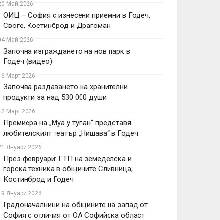
20 Май 2026
ОИЦ – София с изнесени приемни в Годеч,
Своге, Костинброд и Драгоман
04 Май 2026
Започна изграждането на нов парк в
Годеч (видео)
16 Март 2026
Започва раздаването на хранителни
продукти за над 530 000 души
12 Март 2026
Премиера на „Муа у тупан“ представя
любителският театър „Нишава“ в Годеч
21 Януари 2026
През февруари: ГТП на земеделска и
горска техника в общините Сливница,
Костинброд и Годеч
19 Януари 2026
Градоначалници на общините на запад от
София с отличия от ОА Софийска област