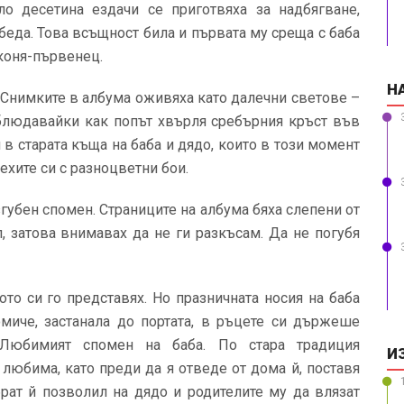
о десетина ездачи се приготвяха за надбягване,
обеда. Това всъщност била и първата му среща с баба
 коня-първенец.
Н
. Снимките в албума оживяха като далечни светове –
аблюдавайки как попът хвърля сребърния кръст във
в старата къща на баба и дядо, които в този момент
ехите си с разноцветни бои.
губен спомен. Страниците на албума бяха слепени от
л, затова внимавах да не ги разкъсам. Да не погубя
ото си го представях. Но празничната носия на баба
омиче, застанала до портата, в ръцете си държеше
 Любимият спомен на баба. По стара традиция
И
 любима, като преди да я отведе от дома й, поставя
брат й позволил на дядо и родителите му да влязат