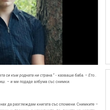
та си към родната ни страна.“
- казваше баба. –
Ето..
иш. –
и ми подаде албума със снимки.
очнах да разглеждам книгата със спомени. Снимките –