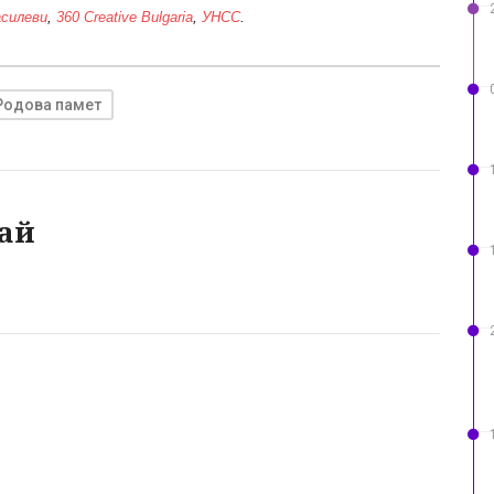
силеви
,
360 Creative Bulgaria
,
УНСС
.
Родова памет
ай