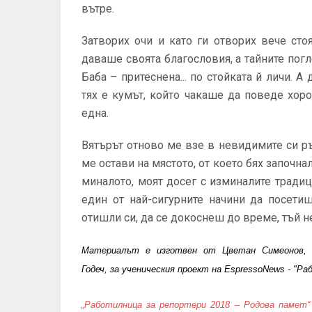
вътре.
Затворих очи и като ги отворих вече сто
даваше своята благословия, а тайните пог
Баба – притеснена... по стойката й личи. А
тях е кумът, който чакаше да поведе хор
една.
Вятърът отново ме взе в невидимите си ръ
ме остави на мястото, от което бях започн
миналото, моят досег с изминалите традиц
един от най-сигурните начини да посетиш
отишли си, да се докоснеш до време, тъй не
Материалът е изготвен от
Цветан Симеонов
,
Годеч, за ученическия проект на EspressoNews - "Р
„Работилница за репортери 2018 – Родова памет