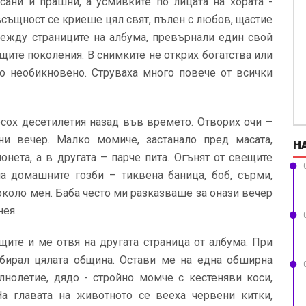
ъсани и прашни, а усмивките по лицата на хората -
всъщност се криеше цял свят, пълен с любов, щастие
 между страниците на албума, превърнали един свой
щите поколения. В снимките не открих богатства или
о необикновено. Струваха много повече от всички
сох десетилетия назад във времето. Отворих очи –
и вечер. Малко момиче, застанало пред масата,
Н
нета, а в другата – парче пита. Огънят от свещите
на домашните гозби – тиквена баница, боб, сърми,
около мен. Баба често ми разказваше за онази вечер
нея.
щите и ме отвя на другата страница от албума. При
ъбирал цялата община. Остави ме на една обширна
лнолетие, дядо - стройно момче с кестеняви коси,
а главата на животното се вееха червени китки,