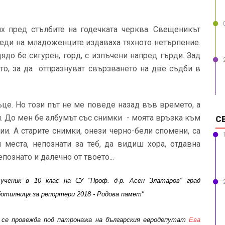
ях пред стълбите на годечката черква. Свещеникът
леди на младоженците издаваха тяхното нетърпение.
 дядо бе сигурен, горд, с изпъчени напред гърди. Зад
ото, за да отпразнуват свързването на две съдби в
це. Но този път не ме поведе назад във времето, а
ал. До мен бе албумът със снимки - моята връзка към
С
ии. А старите снимки, онези черно-бели спомени, са
 места, непознати за теб, да видиш хора, отдавна
познато и далечно от твоето...
 ученик в 10 клас на СУ "Проф. д-
р. Асен Златаров
" град
аботилница за репортери 2018 - Родова памет"
“
се провежда под патронажа на българския евродепутат
Ева