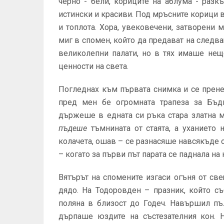
черно - бели, кориците на аблума - разк
истински и красиви. Под мръсните корици 
и топлота. Хора, увековечени, затворени
миг в спомен, който да предават на следва
великолепни палати, но в тях имаше нещ
ценности на света.
Погледнах към първата снимка и се прене
пред мен бе огромната трапеза за Бъдн
държеше в едната си ръка стара златна мо
пъдеше
тъмнината от стаята, а уханието 
колачета, ошав – се разнасяше навсякъде 
– когато за първи път парата се паднала на 
Вятърът на спомените изгаси огъня от све
дядо. На Тодоровден – празник, който с
поляна в близост до Годеч. Навършил пъ
дърпаше юздите на състезателния кон. Н