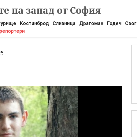
е на запад от София
урище
Костинброд
Сливница
Драгоман
Годеч
Свог
 репортери
е