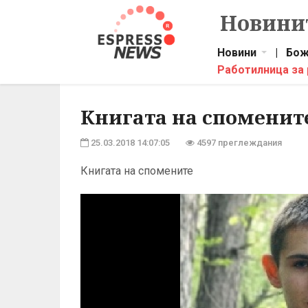
Новинит
Новини
|
Бож
Работилница за
Книгата на споменит
25.03.2018 14:07:05
4597 преглеждания
Книгата на спомените