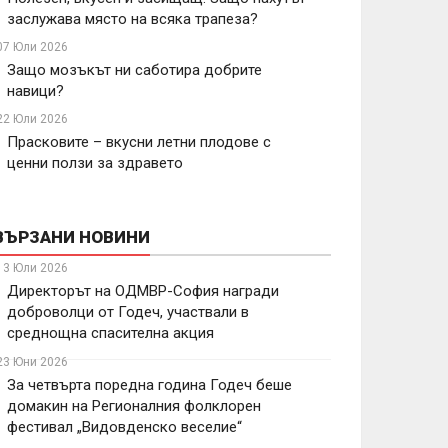
заслужава място на всяка трапеза?
07 Юли 2026
Защо мозъкът ни саботира добрите
навици?
22 Юли 2026
Прасковите – вкусни летни плодове с
ценни ползи за здравето
ВЪРЗАНИ НОВИНИ
13 Юли 2026
Директорът на ОДМВР-София награди
доброволци от Годеч, участвали в
среднощна спасителна акция
23 Юни 2026
За четвърта поредна година Годеч беше
домакин на Регионалния фолклорен
фестивал „Видовденско веселие“