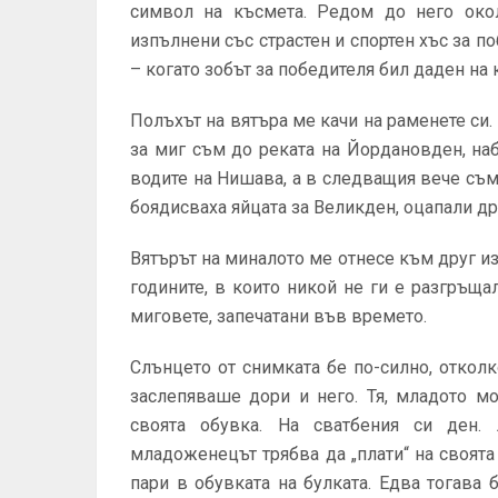
символ на късмета. Редом до него окол
изпълнени със страстен и спортен хъс за п
– когато зобът за победителя бил даден на
Полъхът на вятъра ме качи на раменете си
за миг съм до реката на Йордановден, н
водите на Нишава, а в следващия вече съм 
боядисваха яйцата за Великден, оцапали др
Вятърът на миналото ме отнесе към друг из
годините, в които никой не ги е разгръща
миговете, запечатани във времето.
Слънцето от снимката бе по-силно, отколк
заслепяваше дори и него. Тя, младото м
своята обувка. На сватбения си ден.
младоженецът трябва да „плати“ на своята
пари в обувката на булката. Едва тогава 