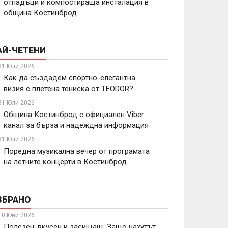
отпадъци и компостираща инсталация в
община Костинброд
АЙ-ЧЕТЕНИ
31 Юли 2026
Как да създадем спортно-елегантна
визия с плетена тениска от TEODOR?
31 Юли 2026
Община Костинброд с официален Viber
канал за бърза и надеждна информация
31 Юли 2026
Поредна музикална вечер от програмата
на летните концерти в Костинброд
ЗБРАНО
10 Юни 2026
Полезен, вкусен и засищащ: Защо нахутът