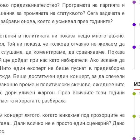
ново предизвикателство? Програмата на партията и
ения за промяната на статуквото? Сега задачата е
 забрави онова, което е усмивал през годините?
 стъпки в политиката ни показа нещо много важно.
л. Той ни показа, че толкова отчаяно не желаем да
слушаме, да коментираме, да сравняваме. Показа
той ще дойдат при нас като избиратели. Ако искаме да
. Нито един експерт не беше пуснат в предизборна
нужда. Беше достатъчен един концерт, за да спечели
И
визионно време и политически скечове, ежедневните
к, дори уличен жаргон. През всичките тези години
астта и хората го разбираха.
м концерт лятото, когато викахме под прозорците на
ава... Дали всичко не е просто един сценарий? Дано
ос.