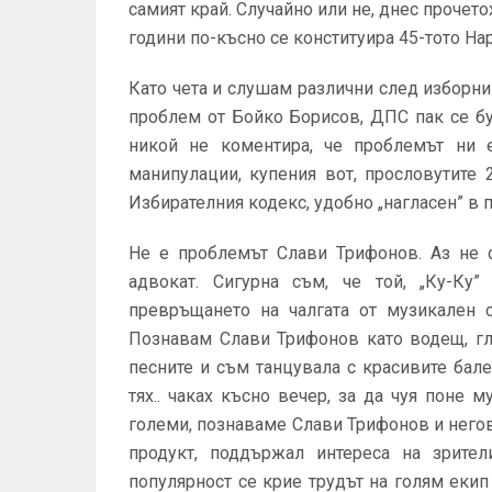
самият край. Случайно или не, днес прочетох
години по-късно се конституира 45-тото На
Като чета и слушам различни след изборни
проблем от Бойко Борисов, ДПС пак се бут
никой не коментира, че проблемът ни е
манипулации, купения вот, прословутите 
Избирателния кодекс, удобно „нагласен” в 
Не е проблемът Слави Трифонов. Аз не 
адвокат. Сигурна съм, че той, „Ку-Ку”
превръщането на чалгата от музикален с
Познавам Слави Трифонов като водещ, гл
песните и съм танцувала с красивите бал
тях.. чаках късно вечер, за да чуя поне м
големи, познаваме Слави Трифонов и него
продукт, поддържал интереса на зрител
популярност се крие трудът на голям екип о