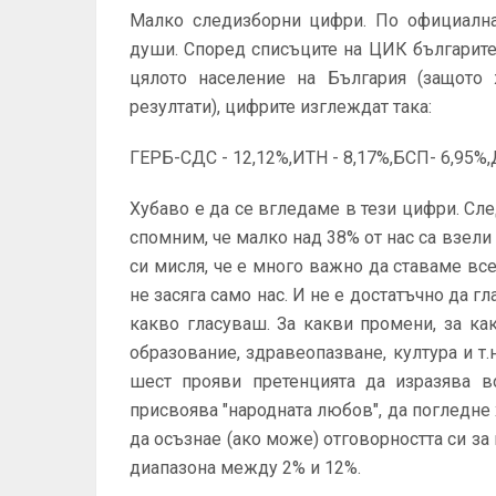
Малко следизборни цифри. По официална 
души. Според списъците на ЦИК българите 
цялото население на България (защото 
резултати), цифрите изглеждат така:
ГЕРБ-СДС - 12,12%,ИТН - 8,17%,БСП- 6,95%,
Хубаво е да се вгледаме в тези цифри. Сле
спомним, че малко над 38% от нас са взел
си мисля, че е много важно да ставаме вс
не засяга само нас. И не е достатъчно да гл
какво гласуваш. За какви промени, за ка
образование, здравеопазване, култура и т.н
шест прояви претенцията да изразява в
присвоява "народната любов", да погледне 
да осъзнае (ако може) отговорността си з
диапазона между 2% и 12%.