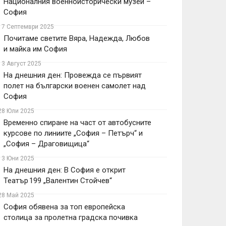
Националния военноисторически музей –
София
17 Септември 2025
Почитаме светите Вяра, Надежда, Любов
и майка им София
13 Август 2025
На днешния ден: Провежда се първият
полет на български военен самолет над
София
28 Юли 2025
Временно спиране на част от автобусните
курсове по линиите „София – Петърч“ и
„София – Драговищица“
13 Юни 2025
На днешния ден: В София е открит
Театър 199 „Валентин Стойчев“
28 Май 2025
София обявена за топ европейска
столица за пролетна градска почивка