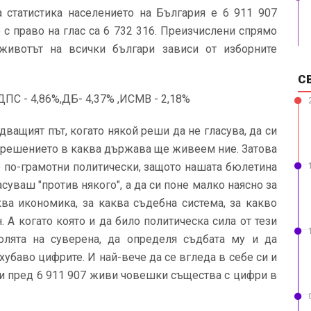
статистика населението на България е 6 911 907
с право на глас са 6 732 316. Преизчислени спрямо
животът на всички българи зависи от изборните
С
ДПС - 4,86%,ДБ- 4,37% ,ИСМВ - 2,18%
дващият път, когато някой реши да не гласува, да си
и решението в каква държава ще живеем ние. Затова
е по-грамотни политически, защото нашата бюлетина
асуваш "против някого", а да си поне малко наясно за
ква икономика, за каква съдебна система, за какво
. А когато която и да било политическа сила от тези
олята на суверена, да определя съдбата му и да
хубаво цифрите. И най-вече да се вгледа в себе си и
а и пред 6 911 907 живи човешки същества с цифри в