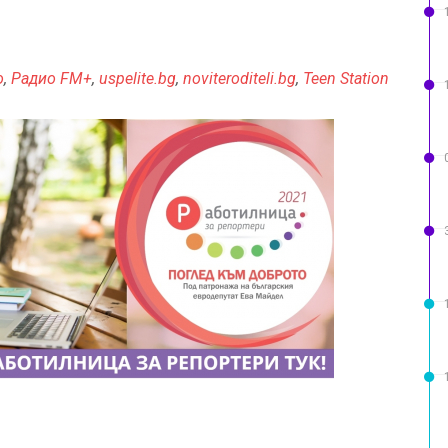
о
,
Радио FM+
,
uspelite.bg
,
noviteroditeli.bg
,
Teen Station