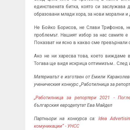
единствената битка, която си заслужава 
образовани млади хора, за нови морални и
Не Бойко Борисов, не Слави Трифонов, не
проблемът. Нашият избор за нас самите е
Показват ни ясно в какво сме превърнали с
Ако не ни харесва това, което виждаме 
Тогава ще видя искрица оптимизъм... След 
Материалът е изготвен от
Емили Караколева
ученическия конкурс „Работилница за репорт
„Работилница за репортери 2021 - Погл
българския евродепутат Ева Майдел
Партньори на конкурса са:
Idea Advertis
комуникации“ - УНСС