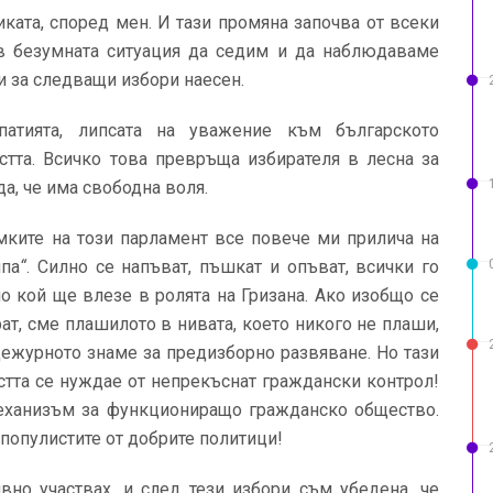
ката, според мен. И тази промяна започва от всеки
 в безумната ситуация да седим и да наблюдаваме
и за следващи избори наесен.
патията, липсата на уважение към българското
остта. Всичко това превръща избирателя в лесна за
а, че има свободна воля.
амките на този парламент все повече ми прилича на
япа
“
. Силно се напъват, пъшкат и опъват, всички го
мо кой ще влезе в ролята на Гризана. Ако изобщо се
ат, сме плашилото в нивата, което никого не плаши,
дежурното знаме за предизборно развяване. Но тази
стта се нуждае от непрекъснат граждански контрол!
еханизъм за функциониращо гражданско общество.
популистите от добрите политици!
ивно участвах, и след тези избори съм убедена, че