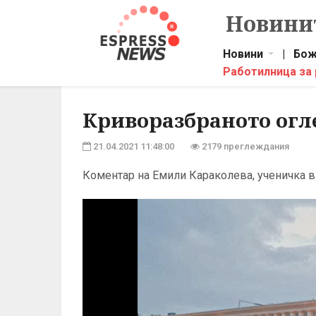
Новинит
Новини
|
Бож
Работилница за
Криворазбраното огл
21.04.2021 11:48:00
2179 преглеждания
Коментар на Емили Караколева, ученичка в 