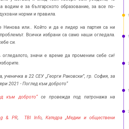
да водим е за българското образование, за все по-
 духовни норми и правила.
 Нинова или... Kойто и да е лидер на партия са ни
 проблемът. Всички избрани са само наши огледала.
ебе си.
в огледалото, значи е време да променим себе си!
изборите.
, ученичка в 22 СЕУ „Георги Раковски”, гр. София, за
ери 2021 - Поглед към доброто“
ед към доброто“
се провежда под патронажа на
ing & PR
,
TBI Info
,
Катедра „Медии и обществени