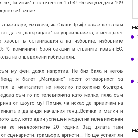
, че „Титаник” е потънал на 15.04! На същата дата 109
родно събрание.
 коментари, се оказа, че Слави Трифонов е по-голям
Н
ат да са „патерицата” на управлението, а всъщност
 хаосът в организацията на изборите, изборните
25 %, комичният брой секции в страните извън ЕС,
полза на определени избиратели.
съм му фен, даже напротив. Не бих била и негов
 бенд и балет „Магаданс” носят отговорност за
тил в манталитет на няколко поколения българи.
едала съм го по телевизията като малка, пяла съм
ерини от шоуто му! Помня, че исках да приличам на
узиката и да видя началния танц...Всички и малки и
вото шоу, като един успешен модел на телевизионен
ите за невероятните 20 години. Зад цялата тази
Н
т сценаристи, гримьори, артисти.... Но ще успеят ли