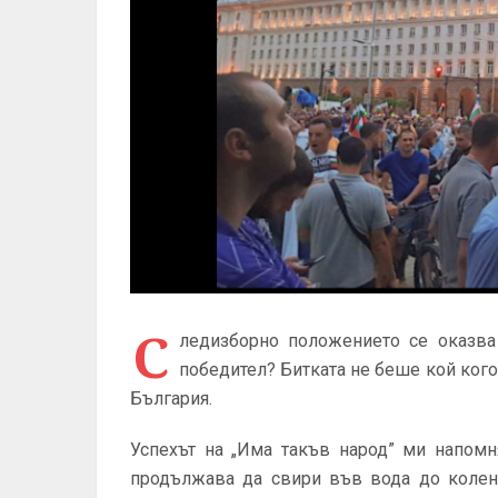
С
ледизборно положението се оказва
победител? Битката не беше кой кого
България.
Успехът на „Има такъв народ” ми напомня
продължава да свири във вода до колен