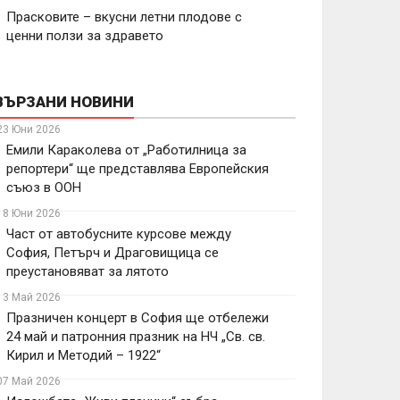
Прасковите – вкусни летни плодове с
ценни ползи за здравето
ВЪРЗАНИ НОВИНИ
23 Юни 2026
Емили Караколева от „Работилница за
репортери“ ще представлява Европейския
съюз в ООН
18 Юни 2026
Част от автобусните курсове между
София, Петърч и Драговищица се
преустановяват за лятото
13 Май 2026
Празничен концерт в София ще отбележи
24 май и патронния празник на НЧ „Св. св.
Кирил и Методий – 1922“
07 Май 2026