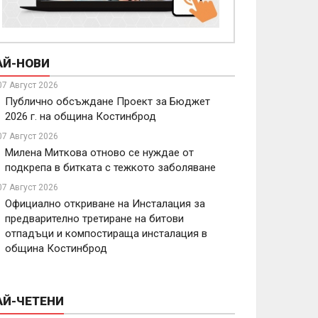
АЙ-НОВИ
07 Август 2026
Публично обсъждане Проект за Бюджет
2026 г. на община Костинброд
07 Август 2026
Милена Миткова отново се нуждае от
подкрепа в битката с тежкото заболяване
07 Август 2026
Официално откриване на Инсталация за
предварително третиране на битови
отпадъци и компостираща инсталация в
община Костинброд
АЙ-ЧЕТЕНИ