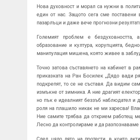
Нова духовност и морал са нужни в полити
един от нас. Защото сега сме поставени
пазарлъци и даже вече прогнозни резултат
Големият проблем е бездуховността, а
образование и култура, корупцията, бедн
манипулация мишена, която живее в заблуд
Точно затова съставянето на кабинет в р
приказката на Ран Босилек
„
Дядо вади р
подкрепят, то се не съставя. Да видим са
измъкне от зимника. А ние драгият електор
но пък е идеалният беззъб наблюдател и 
роля на плашило никак не ми харесва! Вла
Ние самите трябва да открием работещ м
Лесно да контролираме и да разпознаваме 
След цяло лято на протести, в които акт