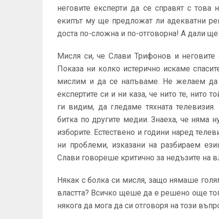
неговите експерти да се справят с това 
екипът му ще предложат ли адекватни реш
доста по-сложна и по-отговорна! А дали ще
Мисля си, че Слави Трифонов и неговите
Показа ни колко истерично искаме спасите
мислим и да се напъваме. Не желаем да 
експертите си и ни каза, че нито те, нито 
ги видим, да гледаме тяхната телевизия
битка по другите медии. Знаеха, че няма 
изборите. Естествено и години наред теле
ни проблеми, изказани на разбираем ези
Слави говореше критично за недъзите на вл
Някак с болка си мисля, защо нямаше голя
властта? Всичко щеше да е решено още тог
някога да мога да си отговоря на този въпр