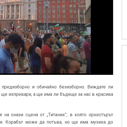
 предизборно и обичайно безизборно. Виждате ли
 ще изпревари, а ще има ли бъдеще за нас в красива
 на онази сцена от „Титаник”, в която оркестърът
е. Корабът може да потъва, но ще има музика до