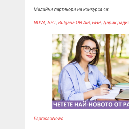
Медийни партньори на конкурса са:
NOVA
,
БНТ
,
Bulgaria ON AIR
,
БНР
,
Дарик ради
EspressoNews