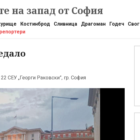
е на запад от София
урище
Костинброд
Сливница
Драгоман
Годеч
Свог
 репортери
едало
22 СЕУ „Георги Раковски”, гр. София