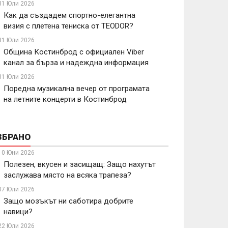
31 Юли 2026
Как да създадем спортно-елегантна
визия с плетена тениска от TEODOR?
31 Юли 2026
Община Костинброд с официален Viber
канал за бърза и надеждна информация
31 Юли 2026
Поредна музикална вечер от програмата
на летните концерти в Костинброд
ЗБРАНО
10 Юни 2026
Полезен, вкусен и засищащ: Защо нахутът
заслужава място на всяка трапеза?
07 Юли 2026
Защо мозъкът ни саботира добрите
навици?
22 Юли 2026