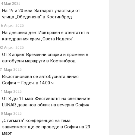
14 Май 2025
На 19 и 20 май: Затварят участъци от
улица „Обединена“ в Костинброд
16 Април 2025
На днешния ден: Извършен е атентатът в
катедралния храм „Света Неделя“
02 Април 2025
От 3 април: Временни спирки и промени в
автобусни маршрути в Костинброд
31 Март 2025
Възстановява се автобусната линия
София – Годеч, в 14.00 ч.
11 Март 2025
От 8 до 11 май: Фестивалът на светлините
LUNAR дава нов облик на вечерна София
10 Март 2025
„Стигмата“ конференция на тема
зависимост ще се проведе в София на 23
март