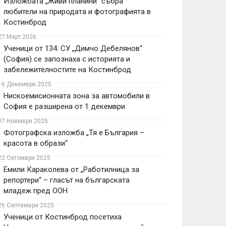
Изложбата „Живи планини“ събра
любители на природата и фотографията в
Костинброд
27 Март 2026
Ученици от 134. СУ „Димчо Дебелянов“
(София) се запознаха с историята и
забележителностите на Костинброд
16 Декември 2025
Нискоемисионната зона за автомобили в
София е разширена от 1 декември
07 Ноември 2025
Фотографска изложба „Тя е България –
красота в образи“
22 Октомври 2025
Емили Караколева от „Работилница за
репортери“ – гласът на българската
младеж пред ООН
26 Септември 2025
Ученици от Костинброд посетиха