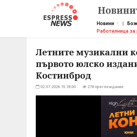
Новинит
Новини
|
Бож
Работилница за
Летните музикални к
първото юлско издани
Костинброд
02.07.2026 15:18:00
278 преглеждания