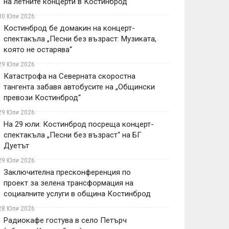
на летните концерти в Костинброд
30 Юли 2026
Костинброд бе домакин на концерт-
спектакъла „Песни без възраст: Музиката,
която не остарява“
29 Юли 2026
Катастрофа на Северната скоростна
тангента забавя автобусите на „Общински
превози Костинброд“
29 Юли 2026
На 29 юли: Костинброд посреща концерт-
спектакъла „Песни без възраст“ на БГ
Дуетът
29 Юли 2026
Заключителна пресконференция по
проект за зелена трансформация на
социалните услуги в община Костинброд
28 Юли 2026
Радиокафе гостува в село Петърч