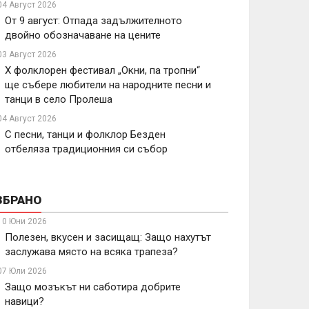
04 Август 2026
От 9 август: Отпада задължителното
двойно обозначаване на цените
03 Август 2026
X фолклорен фестивал „Окни, па тропни“
ще събере любители на народните песни и
танци в село Пролеша
04 Август 2026
С песни, танци и фолклор Безден
отбеляза традиционния си събор
ЗБРАНО
10 Юни 2026
Полезен, вкусен и засищащ: Защо нахутът
заслужава място на всяка трапеза?
07 Юли 2026
Защо мозъкът ни саботира добрите
навици?