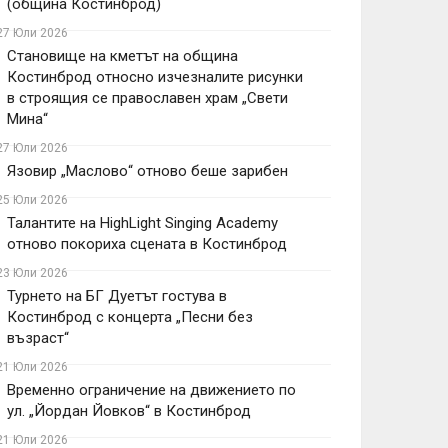
(община Костинброд)
27 Юли 2026
Становище на кметът на община
Костинброд относно изчезналите рисунки
в строящия се православен храм „Свети
Мина“
27 Юли 2026
Язовир „Маслово“ отново беше зарибен
25 Юли 2026
Талантите на HighLight Singing Academy
отново покориха сцената в Костинброд
23 Юли 2026
Турнето на БГ Дуетът гостува в
Костинброд с концерта „Песни без
възраст“
21 Юли 2026
Временно ограничение на движението по
ул. „Йордан Йовков“ в Костинброд
21 Юли 2026