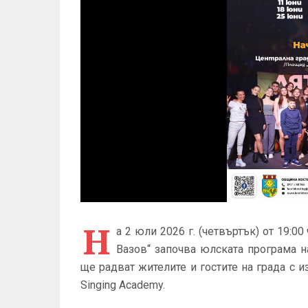
Н
а 2 юли 2026 г. (четвъртък) от 19:0
Вазов“ започва юлската програма н
ще радват жителите и гостите на града с и
Singing Academy.