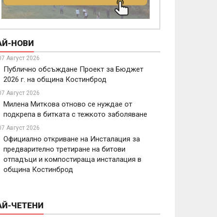
АЙ-НОВИ
07 Август 2026
Публично обсъждане Проект за Бюджет
2026 г. на община Костинброд
07 Август 2026
Милена Миткова отново се нуждае от
подкрепа в битката с тежкото заболяване
07 Август 2026
Официално откриване на Инсталация за
предварително третиране на битови
отпадъци и компостираща инсталация в
община Костинброд
АЙ-ЧЕТЕНИ