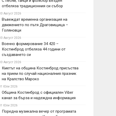
С песни, танци и фолклор Безден
отбеляза традиционния си събор
03 Август 2026
Въвеждат временна организация на
движението по пътя Драговищица –
Голяновци
03 Август 2026
Военно формирование 34 420 –
Костинброд отбеляза 44 години от
създаването си
03 Август 2026
Кметът на община Костинброд присъства
на прием по случай националния празник
на Кралство Мароко
31 Юли 2026
Община Костинброд с официален Viber
канал за бърза и надеждна информация
31 Юли 2026
Поредна музикална вечер от програмата