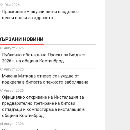
22 Юли 2026
Прасковите – вкусни летни плодове с
ценни ползи за здравето
ВЪРЗАНИ НОВИНИ
07 Август 2026
Публично обсъждане Проект за Бюджет
2026 г. на община Костинброд
07 Август 2026
Милена Миткова отново се нуждае от
подкрепа в битката с тежкото заболяване
07 Август 2026
Официално откриване на Инсталация за
предварително третиране на битови
отпадъци и компостираща инсталация в
община Костинброд
04 Август 2026