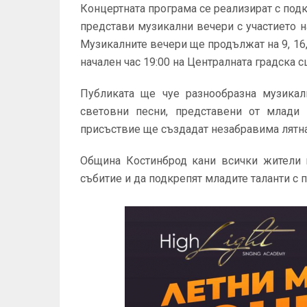
Концертната програма се реализират с под
представи музикални вечери с участието н
Музикалните вечери ще продължат на 9, 16, 2
начален час 19:00 на Централната градска с
Публиката ще чуе разнообразна музикал
световни песни, представени от млади 
присъствие ще създадат незабравима лятна
Община Костинброд кани всички жители и
събитие и да подкрепят младите таланти с 