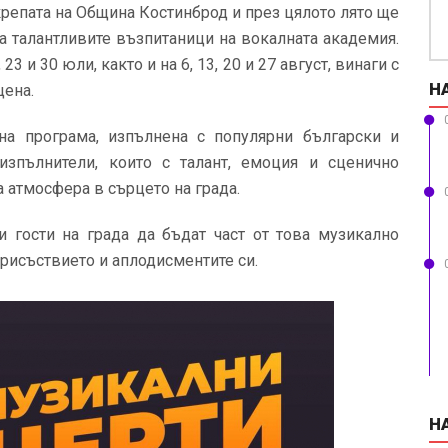
крепата на Община Костинброд и през цялото лято ще
а талантливите възпитаници на вокалната академия.
3 и 30 юли, както и на 6, 13, 20 и 27 август, винаги с
Н
цена.
на програма, изпълнена с популярни български и
изпълнители, които с талант, емоция и сценично
 атмосфера в сърцето на града.
 гости на града да бъдат част от това музикално
присъствието и аплодисментите си.
Н