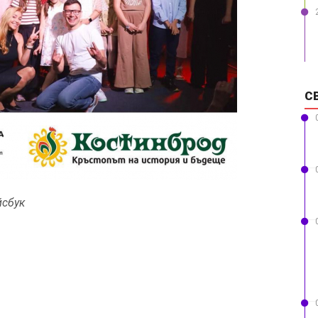
С
йсбук