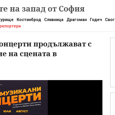
е на запад от София
урище
Костинброд
Сливница
Драгоман
Годеч
Свог
 репортери
онцерти продължават с
е на сцената в