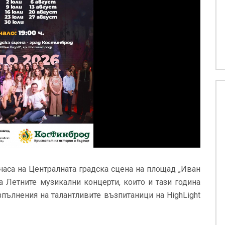
0 часа на Централната градска сцена на площад „Иван
а Летните музикални концерти, които и тази година
зпълнения на талантливите възпитаници на HighLight