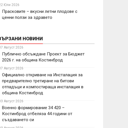
22 Юли 2026
Прасковите – вкусни летни плодове с
ценни ползи за здравето
ВЪРЗАНИ НОВИНИ
07 Август 2026
Публично обсъждане Проект за Бюджет
2026 г. на община Костинброд
07 Август 2026
Официално откриване на Инсталация за
предварително третиране на битови
отпадъци и компостираща инсталация в
община Костинброд
03 Август 2026
Военно формирование 34 420 –
Костинброд отбеляза 44 години от
създаването си