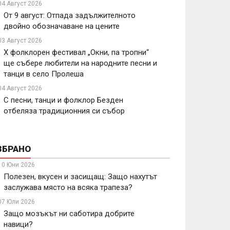
04 Август 2026
От 9 август: Отпада задължителното
двойно обозначаване на цените
03 Август 2026
X фолклорен фестивал „Окни, па тропни“
ще събере любители на народните песни и
танци в село Пролеша
04 Август 2026
С песни, танци и фолклор Безден
отбеляза традиционния си събор
ЗБРАНО
10 Юни 2026
Полезен, вкусен и засищащ: Защо нахутът
заслужава място на всяка трапеза?
07 Юли 2026
Защо мозъкът ни саботира добрите
навици?