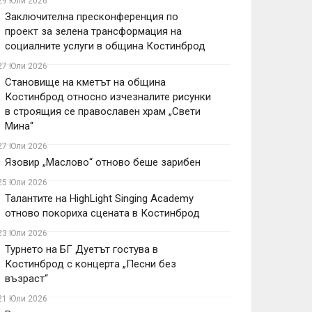
29 Юли 2026
Заключителна пресконференция по
проект за зелена трансформация на
социалните услуги в община Костинброд
27 Юли 2026
Становище на кметът на община
Костинброд относно изчезналите рисунки
в строящия се православен храм „Свети
Мина“
27 Юли 2026
Язовир „Маслово“ отново беше зарибен
25 Юли 2026
Талантите на HighLight Singing Academy
отново покориха сцената в Костинброд
23 Юли 2026
Турнето на БГ Дуетът гостува в
Костинброд с концерта „Песни без
възраст“
21 Юли 2026