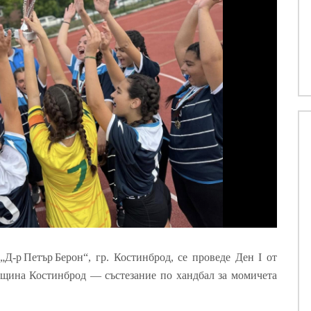
 „Д-р Петър Берон“, гр. Костинброд, се проведе Ден
I
от
щина Костинброд — състезание по хандбал за момичета