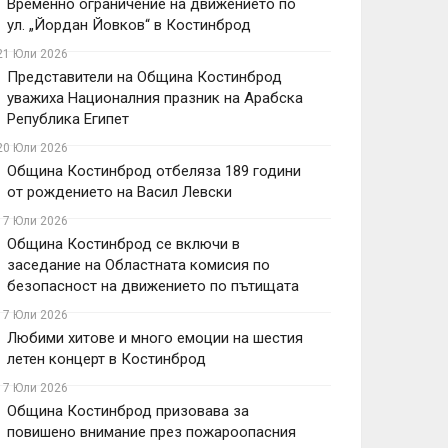
Временно ограничение на движението по
ул. „Йордан Йовков“ в Костинброд
21 Юли 2026
Представители на Община Костинброд
уважиха Националния празник на Арабска
Република Египет
20 Юли 2026
Община Костинброд отбеляза 189 години
от рождението на Васил Левски
17 Юли 2026
Община Костинброд се включи в
заседание на Областната комисия по
безопасност на движението по пътищата
17 Юли 2026
Любими хитове и много емоции на шестия
летен концерт в Костинброд
17 Юли 2026
Община Костинброд призовава за
повишено внимание през пожароопасния