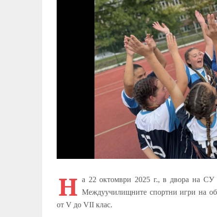
Н
а 22 октомври 2025 г., в двора на СУ
Междуучилищните спортни игри на об
от
V
до
VII
клас.