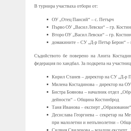
В турнира участваха отбори от:
ОУ „Отец Паисий“ – с. Петърч
Първо ОУ „Васил Левски“ – гр. Кости
Второ ОУ „Васил Левски“ – гр. Костин
домакините – СУ „Д-р Петър Берон“ – 
Съдийството бе поверено на Анита Костадин
федерация по хандбал.
За подкрепа на участниц
Кирил Станев – директор на СУ „Д-р 
Милена Костадинова – директор на ОУ
Бистра Боянова – началник отдел „Обр
дейности“ – Община Костинброд
Таня Иванова – експерт „Образование
Десислава Георгиева – секретар на М
при малолетни и непълнолетни – Общ
Силвия Свиленова – младши експерт „