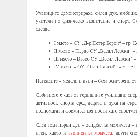
Учениците демонстрираха силен дух, амбици
учители по физическо възпитание и спорт. Сл
следва:
I
място – СУ „Д-р Петър Берон“ – гр. 
II
място – Първо ОУ „Васил Левски“ – 
III
място – Второ ОУ „Васил Левски“ –
IV
място – ОУ „Отец Паисий“ – с. Пет
Наградите – медали и купи – бяха осигурени о
Събитието е част от годишните училищни спор
активност, спорта сред децата и духа на съ
подпомагат и формират ценности като спортмен
След този първи ден – хандбал за момичета –
игри, както и
турнири за момчета
, други сп