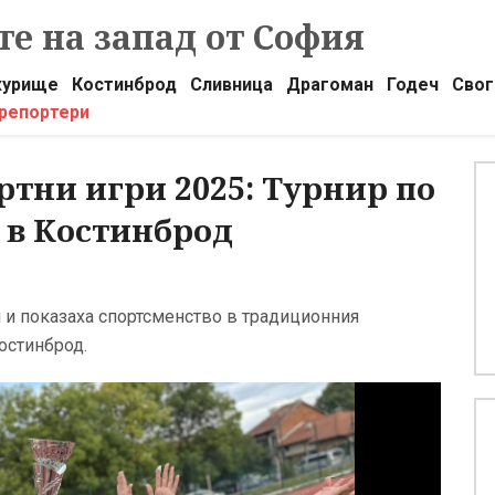
е на запад от София
урище
Костинброд
Сливница
Драгоман
Годеч
Свог
 репортери
ни игри 2025: Турнир по
 в Костинброд
 и показаха спортсменство в традиционния
остинброд.