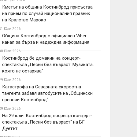
03 Август 2026
Кметът на община Костинброд присъства
на прием по случай националния празник
на Кралство Мароко
31 Юли 2026
Община Костинброд с официален Viber
канал за бърза и надеждна информация
30 Юли 2026
Костинброд бе домакин на концерт-
спектакъла „Песни без възраст: Музиката,
която не остарява“
29 Юли 2026
Катастрофа на Северната скоростна
тангента забавя автобусите на „Общински
превози Костинброд“
29 Юли 2026
На 29 юли: Костинброд посреща концерт-
спектакъла „Песни без възраст“ на БГ
Дуетът