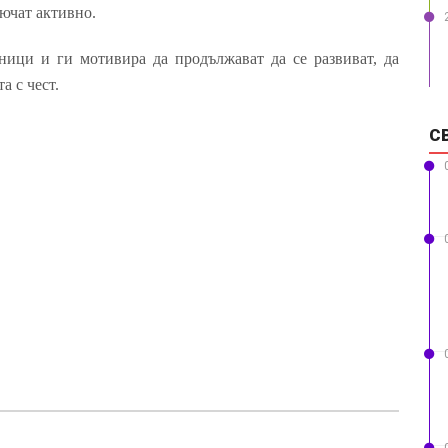
лючат активно.
ици и ги мотивира да продължават да се развиват, да
а с чест.
С