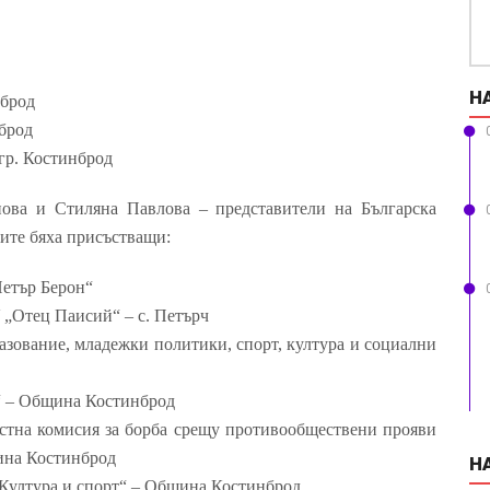
Н
нброд
брод
гр.
Костинброд
ова и Стиляна Павлова – представители на Българска
ите бяха присъстващи:
Петър Берон“
 „Отец Паисий“ – с. Петърч
азование, младежки политики, спорт, култура и социални
“ – Община Костинброд
естна комисия за борба срещу противообществени прояви
ина Костинброд
Н
Култура и спорт“ – Община Костинброд