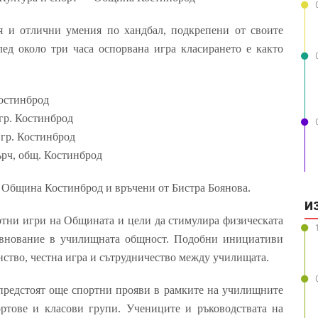
я и отлични умения по хандбал, подкрепени от своите
ед около три часа оспорвана игра класирането е както
Костинброд
гр. Костинброд
 гр. Костинброд
ърч, общ. Костинброд
т Община Костинброд и връчени от Бистра Боянова.
И
тни игри на Общината и цели да стимулира физическата
ревнование в училищната общност. Подобни инициативи
ство, честна игра и сътрудничество между училищата.
 предстоят още спортни прояви в рамките на училищните
ортове и класови групи. Учениците и ръководствата на