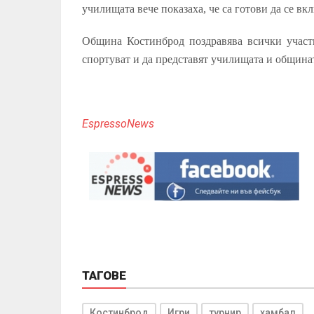
училищата вече показаха, че са готови да се вк
Община Костинброд поздравява всички участн
спортуват и да представят училищата и общинат
EspressoNews
ТАГОВЕ
Костинброд
Игри
турнир
хамбал