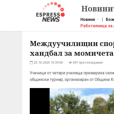
Новинит
Новини
|
Бож
Работилница за
Междуучилищни спорт
хандбал за момичета
23.10.2025 15:39:00
697 преглеждания
Ученици от четири училища премериха сили
общински турнир, организиран от Община К