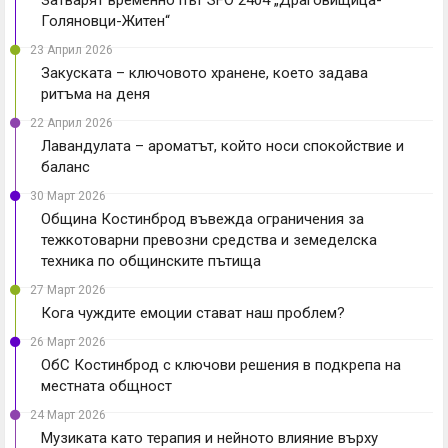
Голяновци-Житен“
23 Април 2026
Закуската – ключовото хранене, което задава
ритъма на деня
22 Април 2026
Лавандулата – ароматът, който носи спокойствие и
баланс
30 Март 2026
Община Костинброд въвежда ограничения за
тежкотоварни превозни средства и земеделска
техника по общинските пътища
27 Март 2026
Кога чуждите емоции стават наш проблем?
26 Март 2026
ОбС Костинброд с ключови решения в подкрепа на
местната общност
24 Март 2026
Музиката като терапия и нейното влияние върху