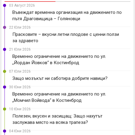
03 Август 2026
Въвеждат временна организация на движението по
пътя Драговищица – Голяновци
22 Юли 2026
Прасковите – вкусни летни плодове с ценни ползи
за здравето
21 Юли 2026
Временно ограничение на движението по ул.
„Йордан Йовков“ в Костинброд
07 Юли 2026
Защо мозъкът ни саботира добрите навици?
30 Юни 2026
Временно ограничение на движението по ул.
„Момчил Войвода“ в Костинброд
10 Юни 2026
Полезен, вкусен и засищащ: Защо нахутът
заслужава място на всяка трапеза?
04 Юни 2026