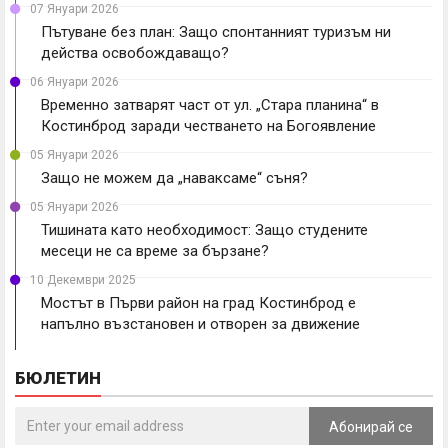
07 Януари 2026
Пътуване без план: Защо спонтанният туризъм ни
действа освобождаващо?
06 Януари 2026
Временно затварят част от ул. „Стара планина“ в
Костинброд заради честването на Богоявление
05 Януари 2026
Защо не можем да „наваксаме“ съня?
05 Януари 2026
Тишината като необходимост: Защо студените
месеци не са време за бързане?
10 Декември 2025
Мостът в Първи район на град Костинброд е
напълно възстановен и отворен за движение
БЮЛЕТИН
Абонирай се