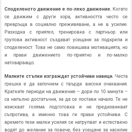
Споделеното движение е по-леко движение.
Когато
се движим с други хора, активността често се
превръща в социално преживяване, а не в усилие.
Разходка с приятел, тренировка с партньор или
групова активност създават усещане за подкрепа и
споделеност. Това не само повишава мотивацията, но
и прави движението по-приятно и по-малко
натоварващо.
Малките стъпки изграждат устойчиви навици.
Честа
грешка е да започнем с твърде високи очаквания.
Кратките периоди на движение – дори по 10 минути –
са напълно достатъчни, за да се постави начало. Те не
изискват голяма подготовка и не предизвикват
съпротива, а именно това ги прави устойчиви. С
времето тези малки усилия се натрупват и естествено
водят до желание за повече, без усещане за насилие