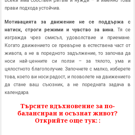
Всеки има собствен ритъм и нужди – и именно това
прави подхода устойчив.
Мотивацията за движение не се поддържа с
натиск, строги режими и чувство за вина.
Тя се
изгражда чрез смисъл, удоволствие и приемане.
Когато движението се превърне в естествена част от
живота, а не в поредното задължение, то започва да
носи най-ценните си ползи – за тялото, ума и
цялостното благополучие. Започнете с малко, изберете
това, което ви носи радост, и позволете на движението
да стане ваш съюзник, а не поредната задача в
календара.
Търсите вдъхновение за по-
балансиран и осъзнат живот?
Открийте още тук: :