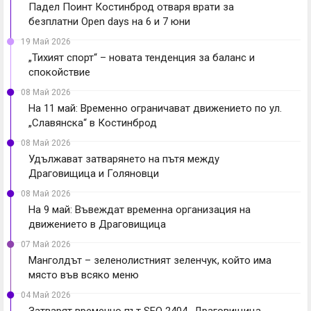
Падел Поинт Костинброд отваря врати за
безплатни Open days на 6 и 7 юни
19 Май 2026
„Тихият спорт“ – новата тенденция за баланс и
спокойствие
08 Май 2026
На 11 май: Временно ограничават движението по ул.
„Славянска“ в Костинброд
08 Май 2026
Удължават затварянето на пътя между
Драговищица и Голяновци
08 Май 2026
На 9 май: Въвеждат временна организация на
движението в Драговищица
07 Май 2026
Манголдът – зеленолистният зеленчук, който има
място във всяко меню
04 Май 2026
Затварят временно път SFO 2404 „Драговищица-