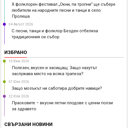
X фолклорен фестивал „Окни, па тропни“ ще събере
любители на народните песни и танци в село
Пролеша
04 Август 2026
С песни, танци и фолклор Безден отбеляза
традиционния си събор
ИЗБРАНО
10 Юни 2026
Полезен, вкусен и засищащ: Защо нахутът
заслужава място на всяка трапеза?
07 Юли 2026
Защо мозъкът ни саботира добрите навици?
22 Юли 2026
Прасковите – вкусни летни плодове с ценни ползи
за здравето
СВЪРЗАНИ НОВИНИ