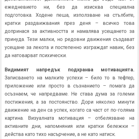
ежедневието ни, без да изисква специална
подготовка. Ходене пеша, използване на стълбите,
кратки раздвижвания през деня – всичко това
допринася за активността и намалява усещането за
принуда. Тези малки, но редовни движения създават
усещане за лекота и постепенно изграждат навик, без
да натоварват психически.
Видимият напредък подхранва мотивацията.
Записването на малките успехи – било то в тефтер,
приложение или просто в съзнанието – помага да
осъзнаем, че напредваме. Не става дума за големи
постижения, а за постоянство. Дори няколко минути
движение на ден са успех, когато са част от по-голяма
картина. Визуалната мотивация – отбелязване на
активните дни, напомняния или кратки бележки –
действа като тихо насърчение, а не като натиск.