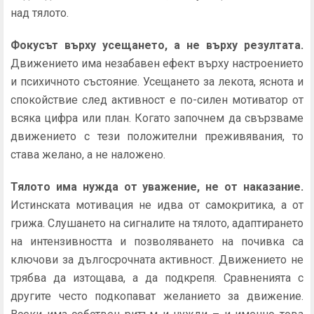
над тялото.
Фокусът върху усещането, а не върху резултата.
Движението има незабавен ефект върху настроението
и психичното състояние. Усещането за лекота, яснота и
спокойствие след активност е по-силен мотиватор от
всяка цифра или план. Когато започнем да свързваме
движението с тези положителни преживявания, то
става желано, а не наложено.
Тялото има нужда от уважение, не от наказание.
Истинската мотивация не идва от самокритика, а от
грижа. Слушането на сигналите на тялото, адаптирането
на интензивността и позволяването на почивка са
ключови за дългосрочната активност. Движението не
трябва да изтощава, а да подкрепя. Сравненията с
другите често подкопават желанието за движение.