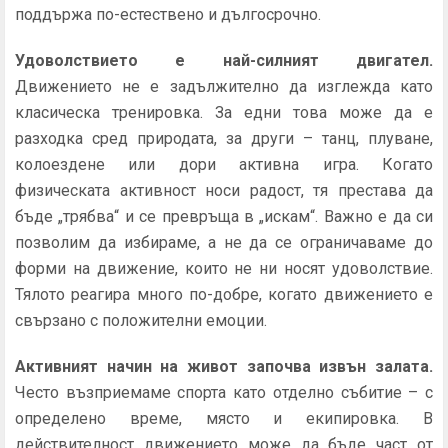
поддържа по-естествено и дългосрочно.
Удоволствието е най-силният двигател.
Движението не е задължително да изглежда като
класическа тренировка. За едни това може да е
разходка сред природата, за други – танц, плуване,
колоездене или дори активна игра. Когато
физическата активност носи радост, тя престава да
бъде „трябва“ и се превръща в „искам“. Важно е да си
позволим да избираме, а не да се ограничаваме до
форми на движение, които не ни носят удоволствие.
Тялото реагира много по-добре, когато движението е
свързано с положителни емоции.
Активният начин на живот започва извън залата.
Често възприемаме спорта като отделно събитие – с
определено време, място и екипировка. В
действителност движението може да бъде част от