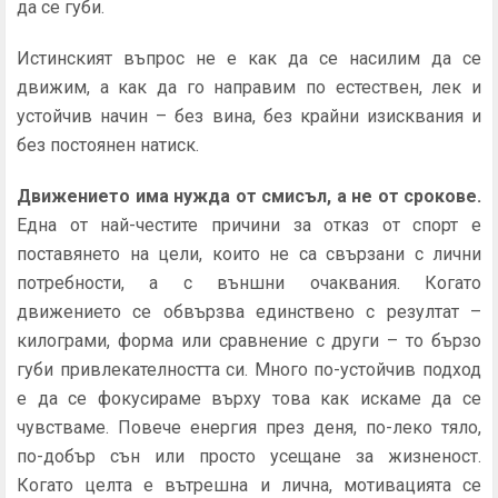
да се губи.
Истинският въпрос не е как да се насилим да се
движим, а как да го направим по естествен, лек и
устойчив начин – без вина, без крайни изисквания и
без постоянен натиск.
Движението има нужда от смисъл, а не от срокове.
Една от най-честите причини за отказ от спорт е
поставянето на цели, които не са свързани с лични
потребности, а с външни очаквания. Когато
движението се обвързва единствено с резултат –
килограми, форма или сравнение с други – то бързо
губи привлекателността си. Много по-устойчив подход
е да се фокусираме върху това как искаме да се
чувстваме. Повече енергия през деня, по-леко тяло,
по-добър сън или просто усещане за жизненост.
Когато целта е вътрешна и лична, мотивацията се