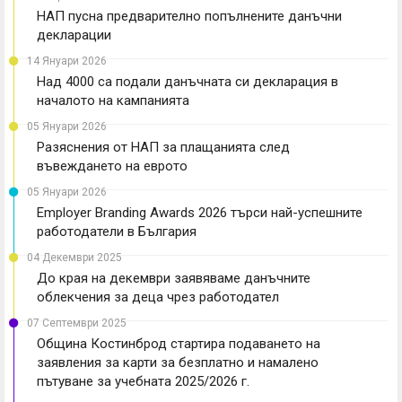
НАП пусна предварително попълнените данъчни
декларации
14 Януари 2026
Над 4000 са подали данъчната си декларация в
началото на кампанията
05 Януари 2026
Разяснения от НАП за плащанията след
въвеждането на еврото
05 Януари 2026
Employer Branding Awards 2026 търси най-успешните
работодатели в България
04 Декември 2025
До края на декември заявяваме данъчните
облекчения за деца чрез работодател
07 Септември 2025
Община Костинброд стартира подаването на
заявления за карти за безплатно и намалено
пътуване за учебната 2025/2026 г.