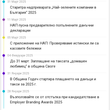
31 Март 2025
Старитра надпреварата „Най-зелените компании в
България“ 2025
11 Март 2025
НАП пусна предварително попълнените данъчни
декларации
05 Март 2025
С приложение на НАП: Проверяваме истински ли са
касовите бележки
04 Февруари 2025
До 31 март: Заплащане на таксата „домашен
любимец” в община Своге
31 Януари 2025
В Община Годеч стартира плащането на данъци и
такси за 2025 г.
28 Януари 2025
Възползвайте се от отстъпка при кандидатстване в
Employer Branding Awards 2025