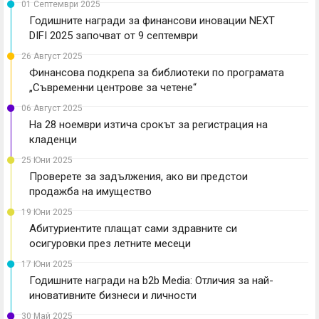
01 Септември 2025
Годишните награди за финансови иновации NEXT
DIFI 2025 започват от 9 септември
26 Август 2025
Финансова подкрепа за библиотеки по програмата
„Съвременни центрове за четене“
06 Август 2025
На 28 ноември изтича срокът за регистрация на
кладенци
25 Юни 2025
Проверете за задължения, ако ви предстои
продажба на имущество
19 Юни 2025
Абитуриентите плащат сами здравните си
осигуровки през летните месеци
17 Юни 2025
Годишните награди на b2b Media: Отличия за най-
иновативните бизнеси и личности
30 Май 2025