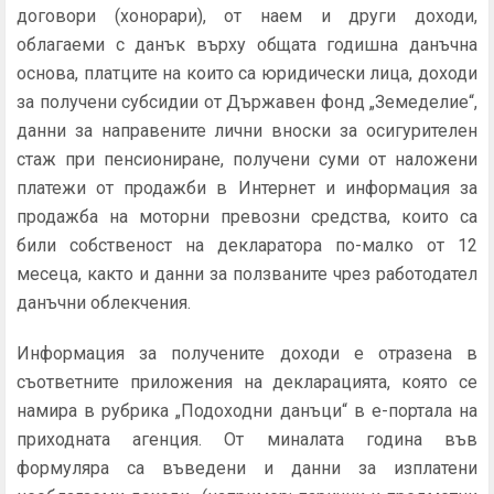
договори (хонорари), от наем и други доходи,
облагаеми с данък върху общата годишна данъчна
основа, платците на които са юридически лица, доходи
за получени субсидии от Държавен фонд „Земеделие“,
данни за направените лични вноски за осигурителен
стаж при пенсиониране, получени суми от наложени
платежи от продажби в Интернет и информация за
продажба на моторни превозни средства, които са
били собственост на декларатора по-малко от 12
месеца, както и данни за ползваните чрез работодател
данъчни облекчения.
Информация за получените доходи е отразена в
съответните приложения на декларацията, която се
намира в рубрика „Подоходни данъци“ в е-портала на
приходната агенция. От миналата година във
формуляра са въведени и данни за изплатени