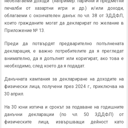
необлагаеми доходи (например: парични и предметни
печалби от хазартни игри и др.) и/или доходи,
облагаеми с окончателен данък по чл. 38 от ЗДДФЛ,
които гражданите могат да декларират по желание в
Приложение № 13.
Преди да потвърдят предварително попълнената
декларация, е важно потребителите да я прегледат
внимателно, да я допълнят или коригират, ако това е
необходимо, след което да я подадат.
Данъчната кампания за деклариране на доходите на
физически лица, получени през 2024 г., приключва на
30 април.
На 30 юни изтича и срокът за подаване на годишните
данъчни декларации (по чл. 50 ЗДДФЛ) от
физическите лица, извършващи дейност като