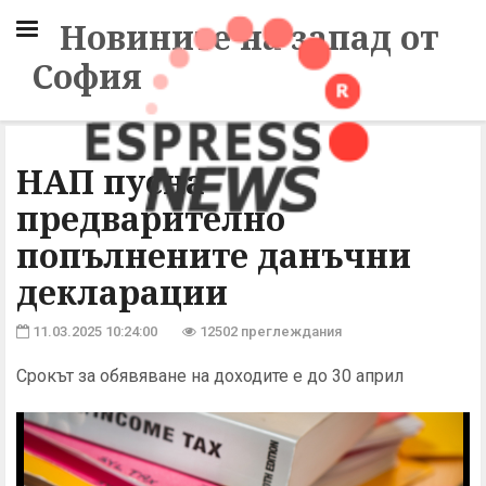
Новините на запад от
София
НАП пусна
предварително
попълнените данъчни
декларации
11.03.2025 10:24:00
12502 преглеждания
Срокът за обявяване на доходите е до 30 април