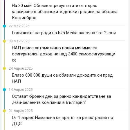
На 30 май: Oбявяват резултатите от първо
класиране в общинските детски градини на община
Костинброд
27 Май 2025
Годишните награди на b2b Media започват от 2 юни
08 Май 2025
НАП вписа автоматично новия минимален
осигурителен доход на над 3400 самоосигуряващи
се
24 Април 2025
Близо 600 000 души са обявили доходите си пред
НАП
14 Април 2025
Остават броени дни за ранно кандидатстване за
„Най-зелените компании в България“
01 Април 2025
От 1 април: Намалява се прагът за регистрация по
ДДС