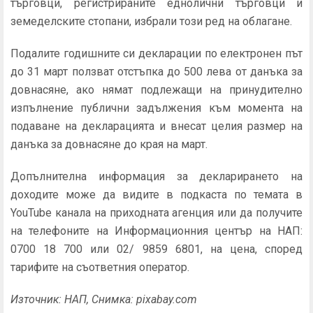
търговци, регистрираните еднолични търговци и
земеделските стопани, избрали този ред на облагане.
Подалите годишните си декларации по електронен път
до 31 март ползват отстъпка до 500 лева от данъка за
довнасяне, ако нямат подлежащи на принудително
изпълнение публични задължения към момента на
подаване на декларацията и внесат целия размер на
данъка за довнасяне до края на март.
Допълнителна информация за декларирането на
доходите може да видите в подкаста по темата в
YouTube канала на приходната агенция или да получите
на телефоните на Информационния център на НАП:
0700 18 700 или 02/ 9859 6801, на цена, според
тарифите на съответния оператор.
Източник: НАП, Снимка: pixabay.com