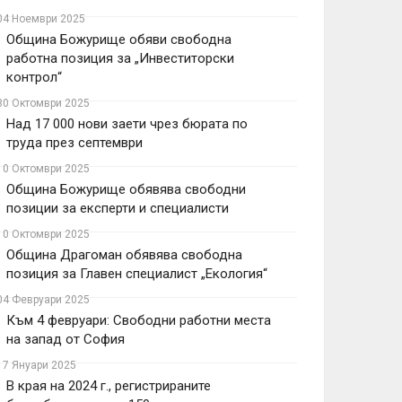
04 Ноември 2025
Община Божурище обяви свободна
работна позиция за „Инвеститорски
контрол“
30 Октомври 2025
Над 17 000 нови заети чрез бюрата по
труда през септември
10 Октомври 2025
Община Божурище обявява свободни
позиции за експерти и специалисти
10 Октомври 2025
Община Драгоман обявява свободна
позиция за Главен специалист „Екология“
04 Февруари 2025
Към 4 февруари: Свободни работни места
на запад от София
17 Януари 2025
В края на 2024 г., регистрираните