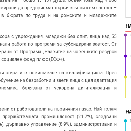
азвитие – общо 17 137 души. Освен това над 4 800
ивирани да предприемат първи стъпки към заетост –
е в бюрата по труда и на ромските и младежките
Н
 хора с увреждания, младежи без опит, лица над 55
нали работа по програми за субсидирана заетост. От
сирани от Програма „Развитие на човешките ресурси
 социален фонд плюс (ЕСФ+).
нвестира и в повишаване на квалификацията. През
обучение на безработни и заети лица с цел адаптация
номика, белязана от ускорена дигитализация и
вени от работодатели на първичния пазар. Най-голям
Н
и преработващата промишленост (21.7%), следвани
%), държавно управление (8.9%), административни и