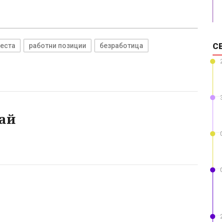
С
еста
работни позиции
безработица
ай