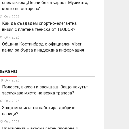
спектакъла „Песни без възраст: Музиката,
която не остарява“
31 Юли 2026
Как да създадем спортно-елегантна
визия с плетена тениска от TEODOR?
31 Юли 2026
Община Костинброд с официален Viber
канал за бърза и надеждна информация
ЗБРАНО
10 Юни 2026
Полезен, вкусен и засищащ: Защо нахутът
заслужава място на всяка трапеза?
07 Юли 2026
Защо мозъкът ни саботира добрите
навици?
22 Юли 2026
Прасковите – вкусни летни плодове с