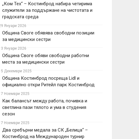
„Ком Тех“ – Костинброд набира четирима
служители за поддържане на чистотата и
градската среда
29 Януари 2026
Община Своге обявява свободни позиции
за медицински сестри
13 Януари 2026
Община Своге обяви свободни работни
места за медицински сестри
15 Декември 2025
Община Костинброд посреща Lidl и
официално откри Ритейл парк Костинброд
17 Ноември 2025
Как балансът между работа, почивка и
светлина пази тялото и ума в студения
сезон
17 Ноември 2025
Два сребърни медала за СК „Белица“ –
Костинброд на Международен турнир