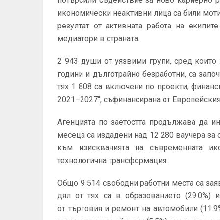
потърсили съдействие за ново кариерно р
икономически неактивни лица са били мот
резултат от активната работа на екипит
медиатори в страната.
2 943 души от уязвими групи, сред които
години и дълготрайно безработни, са започ
тях 1 808 са включени по проекти, финан
2021–2027“, съфинансирана от Европейския
Агенцията по заетостта продължава да и
месеца са издадени над 12 280 ваучера за 
към изискванията на съвременната ико
технологична трансформация.
Общо 9 514 свободни работни места са зая
дял от тях са в образованието (29.0%) 
от търговия и ремонт на автомобили (11.9