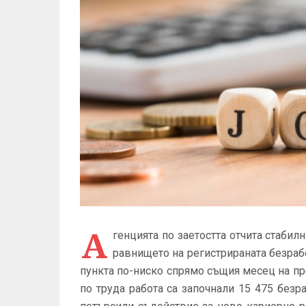
А
генцията по заетостта отчита стабилн
равнището на регистрираната безрабо
пункта по-ниско спрямо същия месец на пр
по труда работа са започнали 15 475 безр