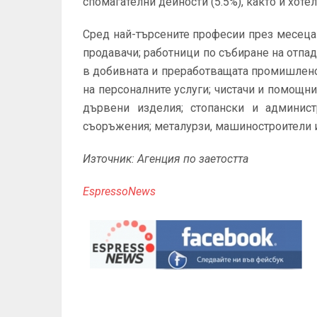
спомагателни дейности (5.5%), както и хоте
Сред най-търсените професии през месеца 
продавачи; работници по събиране на отпа
в добивната и преработващата промишленос
на персоналните услуги; чистачи и помощни
дървени изделия; стопански и админис
съоръжения; металурзи, машиностроители и 
Източник: Агенция по заетостта
EspressoNews