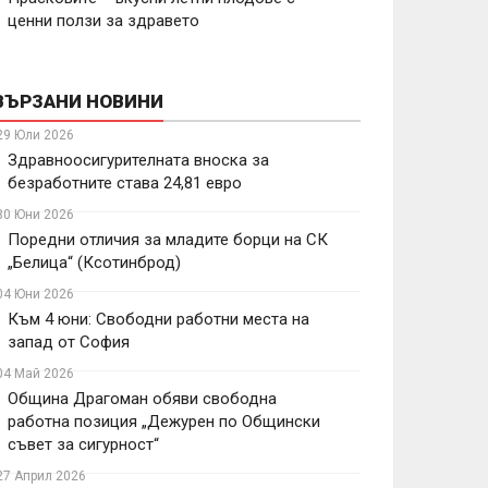
ценни ползи за здравето
ВЪРЗАНИ НОВИНИ
29 Юли 2026
Здравноосигурителната вноска за
безработните става 24,81 евро
30 Юни 2026
Поредни отличия за младите борци на СК
„Белица“ (Ксотинброд)
04 Юни 2026
Към 4 юни: Свободни работни места на
запад от София
04 Май 2026
Община Драгоман обяви свободна
работна позиция „Дежурен по Общински
съвет за сигурност“
27 Април 2026