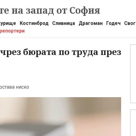
е на запад от София
урище
Костинброд
Сливница
Драгоман
Годеч
Свог
 репортери
 чрез бюрата по труда през
остава ниско