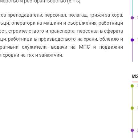
лиерство и ресторантьорство (5.1%).
са преподаватели; персонал, полагащ грижи за хора;
дъци; оператори на машини и съоръжения; работници
т, строителството и транспорта; персонал в сферата
ци; работници в производството на храни, облекло и
тративни служители; водачи на МПС и подвижни
сродни на тях и занаятчии.
И