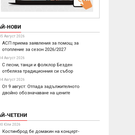
АЙ-НОВИ
05 Август 2026
АСП приема заявления за помощ за
отопление за сезон 2026/2027
04 Август 2026
С песни, танци и фолклор Безден
отбеляза традиционния си събор
04 Август 2026
От 9 август: Отпада задължителното
двойно обозначаване на цените
АЙ-ЧЕТЕНИ
30 Юли 2026
Костинброд бе домакин на концерт-