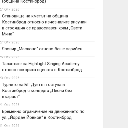
(община Костинброд)
27 Юли 2026
Становище на кметът на община
Костинброд относно изчезналите рисунки
в строящия се православен храм „Свети
Мина“
27 Юли 2026
Язовир „Маслово“ отново беше зарибен
25 Юли 2026
Талантите на HighLight Singing Academy
отново покориха сцената в Костинброд
23 Юли 2026
Турнето на БГ Дуетът гостува в
Костинброд с концерта „Песни без
възраст“
21 Юли 2026
Временно ограничение на движението по
ул. „Йордан Йовков“ в Костинброд
21 Юли 2026