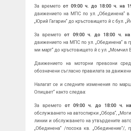
За времето
от
09:00 ч. до 18:00 ч. на 
движението на МПС по ул. „Обединена“ в 
„Юрий Гагарин“ до кръстовището й с бул. „
За времето
от 09:00 ч. до 18:00 ч. на
движението на МПС по ул. „Обединена“ в гр
ми март“ до кръстовището й с ул. „Момчил 
Движението на моторни превозни сред
обозначени съгласно правилата за движени
Налагат се и следните изменения по марш
Опицвет“ както следва:
За времето
от 09:00 ч. до 18:00 ч. на
обслужването на автоспирки „Обора“, „Моги
линии и обслужването на утвърдените автос
„Обединена“ /посока кв. „Обединение“/, г