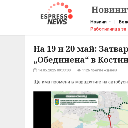
Новинит
Новини
|
Бож
Работилница за
На 19 и 20 май: Затва
„Обединена“ в Кости
14.05.2025 09:33:00
1126 преглеждания
Ще има промени в маршрутите на автобусн