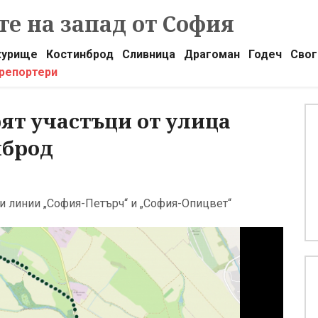
е на запад от София
урище
Костинброд
Сливница
Драгоман
Годеч
Свог
 репортери
рят участъци от улица
нброд
и линии „София-Петърч“ и „София-Опицвет“