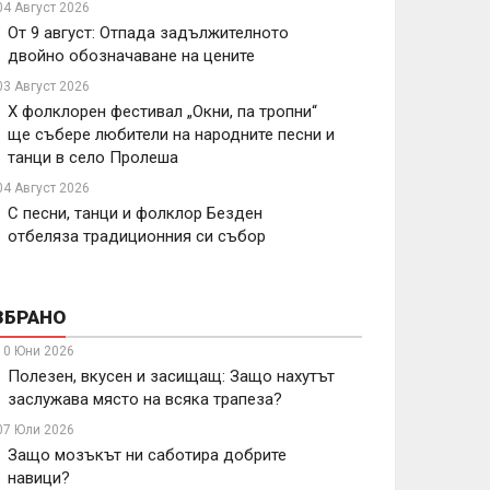
04 Август 2026
От 9 август: Отпада задължителното
двойно обозначаване на цените
03 Август 2026
X фолклорен фестивал „Окни, па тропни“
ще събере любители на народните песни и
танци в село Пролеша
04 Август 2026
С песни, танци и фолклор Безден
отбеляза традиционния си събор
ЗБРАНО
10 Юни 2026
Полезен, вкусен и засищащ: Защо нахутът
заслужава място на всяка трапеза?
07 Юли 2026
Защо мозъкът ни саботира добрите
навици?