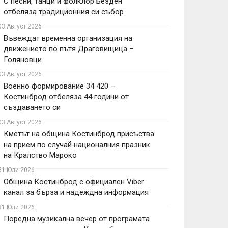
С песни, танци и фолклор Безден
отбеляза традиционния си събор
03 Август 2026
Въвеждат временна организация на
движението по пътя Драговищица –
Голяновци
03 Август 2026
Военно формирование 34 420 –
Костинброд отбеляза 44 години от
създаването си
03 Август 2026
Кметът на община Костинброд присъства
на прием по случай националния празник
на Кралство Мароко
31 Юли 2026
Община Костинброд с официален Viber
канал за бърза и надеждна информация
31 Юли 2026
Поредна музикална вечер от програмата