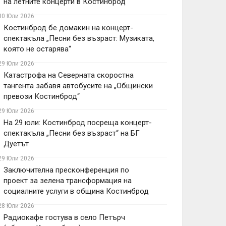
на летните концерти в Костинброд
30 Юли 2026
Костинброд бе домакин на концерт-
спектакъла „Песни без възраст: Музиката,
която не остарява“
29 Юли 2026
Катастрофа на Северната скоростна
тангента забавя автобусите на „Общински
превози Костинброд“
29 Юли 2026
На 29 юли: Костинброд посреща концерт-
спектакъла „Песни без възраст“ на БГ
Дуетът
29 Юли 2026
Заключителна пресконференция по
проект за зелена трансформация на
социалните услуги в община Костинброд
28 Юли 2026
Радиокафе гостува в село Петърч