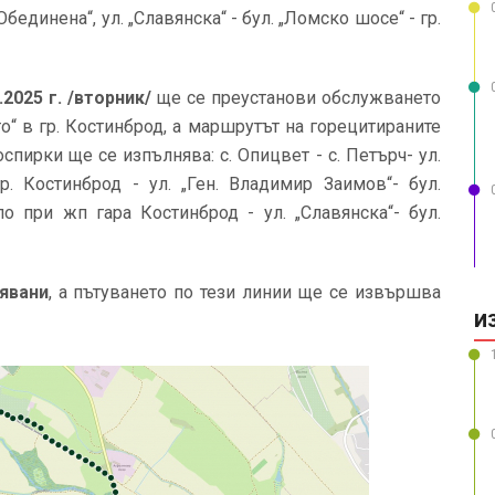
Обединена“, ул. „Славянска“ - бул. „Ломско шосе“ - гр.
5.2025 г. /вторник/
ще се преустанови обслужването
то“ в гр. Костинброд, a маршрутът на горецитираните
пирки ще се изпълнява: с. Опицвет - с. Петърч- ул.
гр. Костинброд - ул. „Ген. Владимир Заимов“- бул.
ло при жп гара Костинброд - ул. „Славянска“- бул.
явани
, а пътуването по тези линии ще се извършва
И