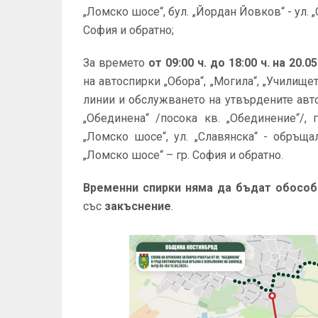
„Ломско шосе“, бул. „Йордан Йовков“ - ул. „
София и обратно;
За времето
от 09:00 ч. до 18:00 ч. на 20.0
на автоспирки „Обора“, „Могила“, „Училище
линии и обслужването на утвърдените автос
„Обединена“ /посока кв. „Обединение“/, 
„Ломско шосе“, ул. „Славянска“ - обръща
„Ломско шосе“ – гр. София и обратно.
Временни спирки няма да бъдат обособ
със
закъснение
.