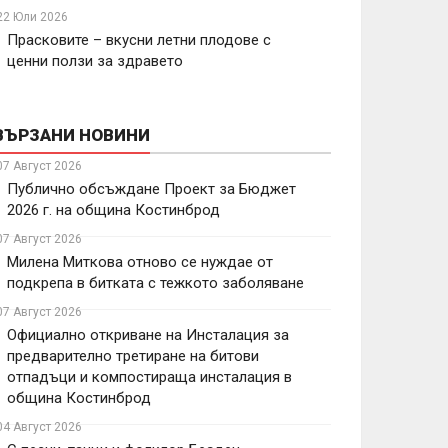
22 Юли 2026
Прасковите – вкусни летни плодове с
ценни ползи за здравето
ВЪРЗАНИ НОВИНИ
07 Август 2026
Публично обсъждане Проект за Бюджет
2026 г. на община Костинброд
07 Август 2026
Милена Миткова отново се нуждае от
подкрепа в битката с тежкото заболяване
07 Август 2026
Официално откриване на Инсталация за
предварително третиране на битови
отпадъци и компостираща инсталация в
община Костинброд
04 Август 2026