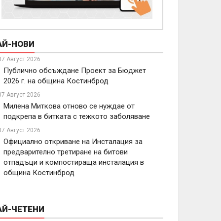
АЙ-НОВИ
07 Август 2026
Публично обсъждане Проект за Бюджет
2026 г. на община Костинброд
07 Август 2026
Милена Миткова отново се нуждае от
подкрепа в битката с тежкото заболяване
07 Август 2026
Официално откриване на Инсталация за
предварително третиране на битови
отпадъци и компостираща инсталация в
община Костинброд
АЙ-ЧЕТЕНИ