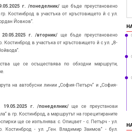
19.05.2025 г. /понеделник/
ще бъде преустановено
гр. Костинброд в участъка от кръстовището й с ул.
Йордан Йовков“.
Н
 20.05.2025 г. /вторник/
ще бъде преустановено
. Костинброд в участъка от кръстовището й с ул. „8-
Войвода“.
ства ще се осъществява по обходни маршрути,
е.
рута на автобусни линии „София-Петърч“ и „София-
 19.05.2025 г. /понеделник/
ще се преустанови
ла“ в гр. Костинброд, a маршрутът на горецитираните
пирки ще се изпълнява: с. Опицвет - с. Петърч - ул.
Н
р. Костинброд - ул. „Ген. Владимир Заимов“ - бул.