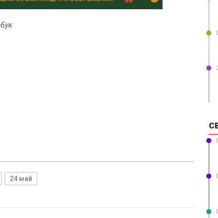
сбук
С
24 май