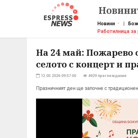
Новинит
Новини
|
Бож
Работилница за
На 24 май: Пожарево 
селото с концерт и п
12.05.2026 09:57:00
4929 преглеждания
Празничният ден ще започне с традиционе