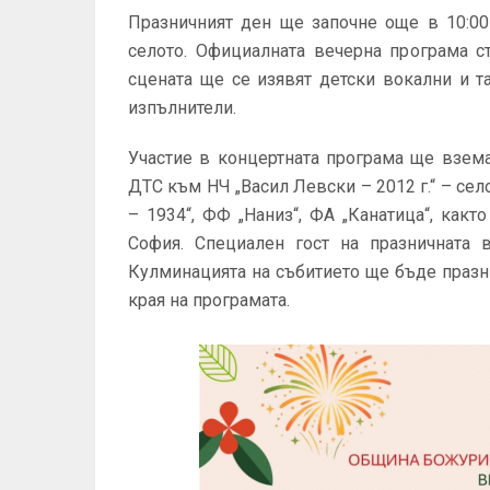
Празничният ден ще започне още в 10:00
селото. Официалната вечерна програма с
сцената ще се изявят детски вокални и 
изпълнители.
Участие в концертната програма ще вземат
ДТС към НЧ „Васил Левски – 2012 г.“ – се
– 1934“, ФФ „Наниз“, ФА „Канатица“, как
София. Специален гост на празничната 
Кулминацията на събитието ще бъде празн
края на програмата.