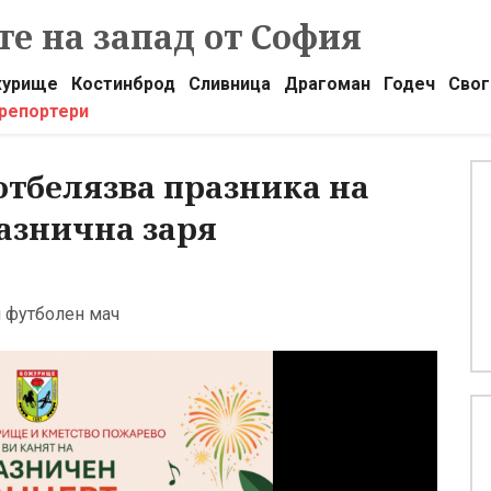
е на запад от София
урище
Костинброд
Сливница
Драгоман
Годеч
Свог
 репортери
отбелязва празника на
разнична заря
н футболен мач