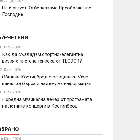
06 Август 2026
На 6 август: Отбелязваме Преображение
Господне
АЙ-ЧЕТЕНИ
31 Юли 2026
Как да създадем спортно-елегантна
визия с плетена тениска от TEODOR?
31 Юли 2026
Община Костинброд с официален Viber
канал за бърза и надеждна информация
31 Юли 2026
Поредна музикална вечер от програмата
на летните концерти в Костинброд
ЗБРАНО
10 Юни 2026