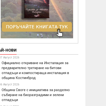
АЙ-НОВИ
07 Август 2026
Официално откриване на Инсталация за
предварително третиране на битови
отпадъци и компостираща инсталация в
община Костинброд
06 Август 2026
Община Своге с инициатива за разделно
събиране на биоразградими и зелени
отпадъци