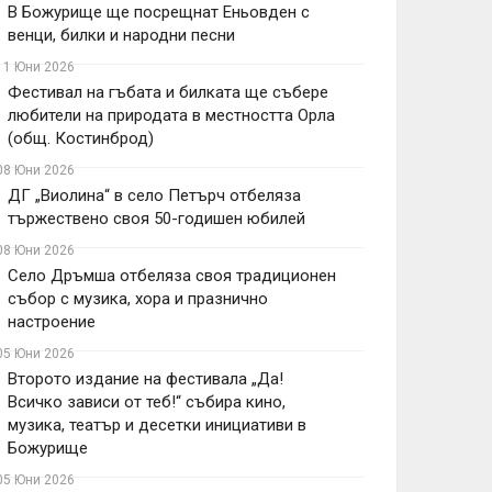
В Божурище ще посрещнат Еньовден с
венци, билки и народни песни
11 Юни 2026
Фестивал на гъбата и билката ще събере
любители на природата в местността Орла
(общ. Костинброд)
08 Юни 2026
ДГ „Виолина“ в село Петърч отбеляза
тържествено своя 50-годишен юбилей
08 Юни 2026
Село Дръмша отбеляза своя традиционен
събор с музика, хора и празнично
настроение
05 Юни 2026
Второто издание на фестивала „Да!
Всичко зависи от теб!“ събира кино,
музика, театър и десетки инициативи в
Божурище
05 Юни 2026