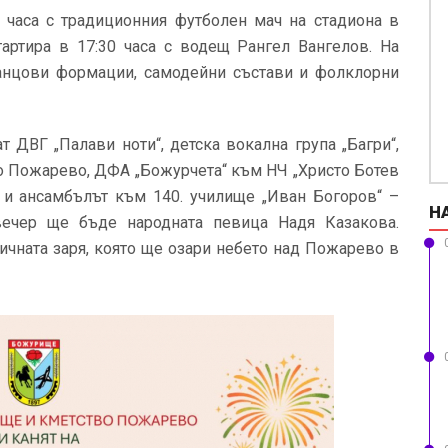
 часа с традиционния футболен мач на стадиона в
тартира в 17:30 часа с водещ Рангел Вангелов. На
танцови формации, самодейни състави и фолклорни
 ДВГ „Палави ноти“, детска вокална група „Багри“,
ло Пожарево, ДФА „Божурчета“ към НЧ „Христо Ботев
то и ансамбълът към 140. училище „Иван Богоров“ –
Н
вечер ще бъде народната певица Надя Казакова.
ичната заря, която ще озари небето над Пожарево в