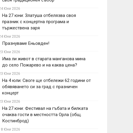
своя традиционен събор
24 Юни 2026
На 27 юни: Златуша отбелязва своя
празник с концертна програма и
тържествена заря
24 Юни 2026
Празнуваме Еньовден!
23 Юни 2026
Има ли живот в старата манганова мина
до село Пожарево и на каква цена?
23 Юни 2026
На 4 юли: Своге ще отбележи 62 години от
обявяването си за град с празничен
концерт
23 Юни 2026
На 27 юни: Фестивал на гъбата и билката
очаква гости в местността Орла (общ.
Костинброд)
18 Юни 2026