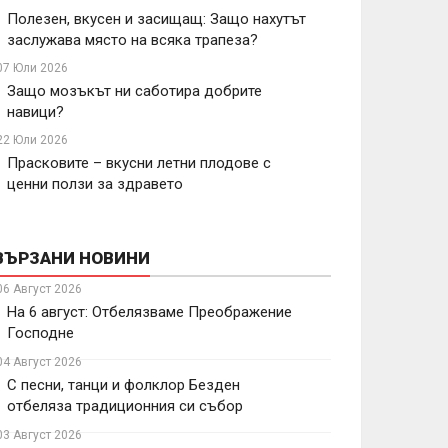
Полезен, вкусен и засищащ: Защо нахутът
заслужава място на всяка трапеза?
07 Юли 2026
Защо мозъкът ни саботира добрите
навици?
22 Юли 2026
Прасковите – вкусни летни плодове с
ценни ползи за здравето
ВЪРЗАНИ НОВИНИ
06 Август 2026
На 6 август: Отбелязваме Преображение
Господне
04 Август 2026
С песни, танци и фолклор Безден
отбеляза традиционния си събор
03 Август 2026