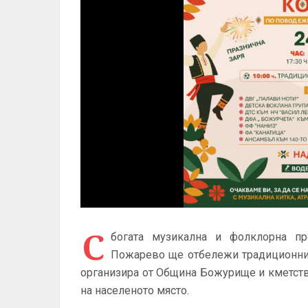
С
богата музикална и фолклорна пр
Пожарево ще отбележи традиционния 
организира от Община Божурище и кметств
на населеното място.