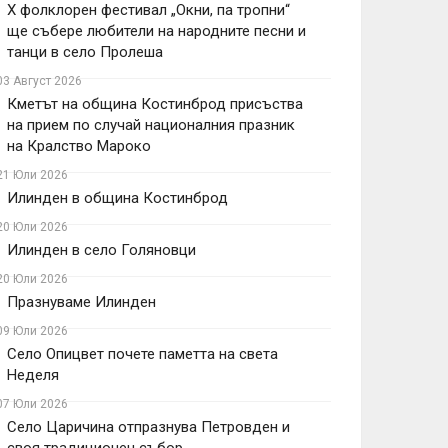
X фолклорен фестивал „Окни, па тропни“
ще събере любители на народните песни и
танци в село Пролеша
03 Август 2026
Кметът на община Костинброд присъства
на прием по случай националния празник
на Кралство Мароко
21 Юли 2026
Илинден в община Костинброд
20 Юли 2026
Илинден в село Голяновци
20 Юли 2026
Празнуваме Илинден
09 Юли 2026
Село Опицвет почете паметта на света
Неделя
07 Юли 2026
Село Царичина отпразнува Петровден и