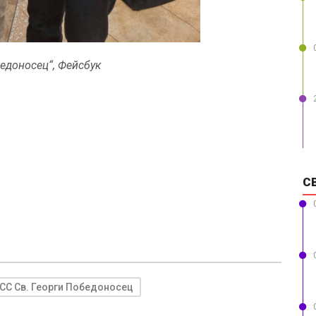
едоносец“, Фейсбук
С
С Св. Георги Победоносец