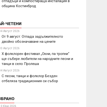
отпадъци и компостираща инсталация в
община Костинброд
АЙ-ЧЕТЕНИ
04 Август 2026
От 9 август: Отпада задължителното
двойно обозначаване на цените
03 Август 2026
X фолклорен фестивал „Окни, па тропни“
ще събере любители на народните песни и
танци в село Пролеша
04 Август 2026
С песни, танци и фолклор Безден
отбеляза традиционния си събор
ЗБРАНО
10 Юни 2026