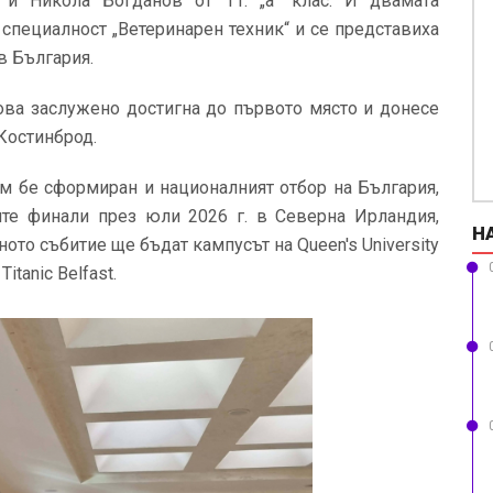
 и Никола Богданов от 11. „а“ клас. И двамата
 специалност „Ветеринарен техник“ и се представиха
в България.
ова заслужено достигна до първото място и донесе
Костинброд.
м бе сформиран и националният отбор на България,
ите финали през юли 2026 г. в Северна Ирландия,
Н
то събитие ще бъдат кампусът на Queen's University
itanic Belfast.