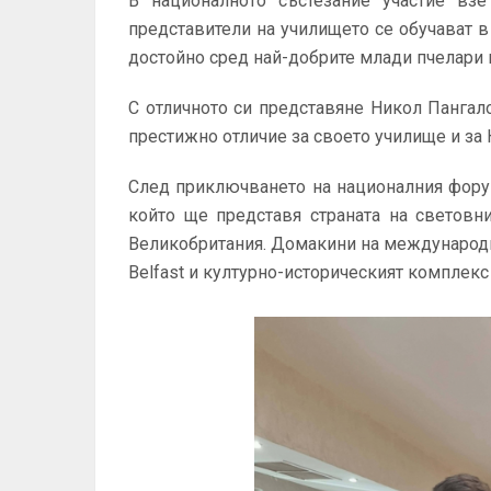
В националното състезание участие взе
представители на училището се обучават в
достойно сред най-добрите млади пчелари 
С отличното си представяне Никол Пангал
престижно отличие за своето училище и за 
След приключването на националния фору
който ще представя страната на световн
Великобритания. Домакини на международно
Belfast и културно-историческият комплекс T