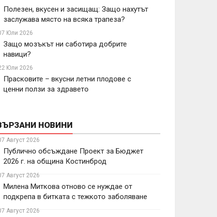
Полезен, вкусен и засищащ: Защо нахутът
заслужава място на всяка трапеза?
07 Юли 2026
Защо мозъкът ни саботира добрите
навици?
22 Юли 2026
Прасковите – вкусни летни плодове с
ценни ползи за здравето
ВЪРЗАНИ НОВИНИ
07 Август 2026
Публично обсъждане Проект за Бюджет
2026 г. на община Костинброд
07 Август 2026
Милена Миткова отново се нуждае от
подкрепа в битката с тежкото заболяване
07 Август 2026