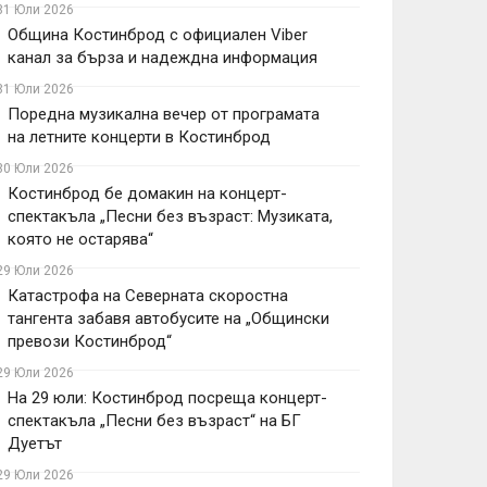
31 Юли 2026
Община Костинброд с официален Viber
канал за бърза и надеждна информация
31 Юли 2026
Поредна музикална вечер от програмата
на летните концерти в Костинброд
30 Юли 2026
Костинброд бе домакин на концерт-
спектакъла „Песни без възраст: Музиката,
която не остарява“
29 Юли 2026
Катастрофа на Северната скоростна
тангента забавя автобусите на „Общински
превози Костинброд“
29 Юли 2026
На 29 юли: Костинброд посреща концерт-
спектакъла „Песни без възраст“ на БГ
Дуетът
29 Юли 2026