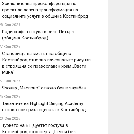
Заключителна пресконференция по
проект за зелена трансформация на
социалните услуги в община Костинброд
28 Юли 2026
Радиокафе гостува в село Петърч
(община Костинброд)
27 Юли 2026
Становище на кметът на община
Костинброд относно изчезналите рисунки
в строящия се православен храм „Свети
Мина“
27 Юли 2026
Язовир „Маслово“ отново беше зарибен
25 Юли 2026
Талантите на HighLight Singing Academy
отново покориха сцената в Костинброд
23 Юли 2026
Турнето на БГ Дуетът гостува в
Костинброд с концерта „Песни без