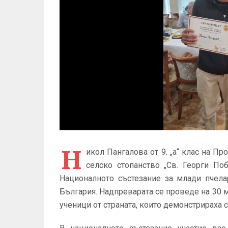
Н
икол Пангалова от 9. „а“ клас на П
селско стопанство „Св. Георги По
Националното състезание за млади пчела
България. Надпреварата се проведе на 30 м
ученици от страната, които демонстрираха с