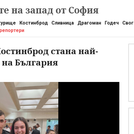
е на запад от София
урище
Костинброд
Сливница
Драгоман
Годеч
Свог
 репортери
остинброд стана най-
 на България