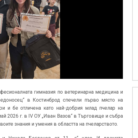
рофесионалната гимназия по ветеринарна медицина и
бедоносец“ в Костинброд спечели първо място на
ри и бе отличена като най-добрия млад пчелар на
ай 2026 г. в IV ОУ „Иван Вазов“ в Търговище и събра
воите знания и умения в областта на пчеларството.