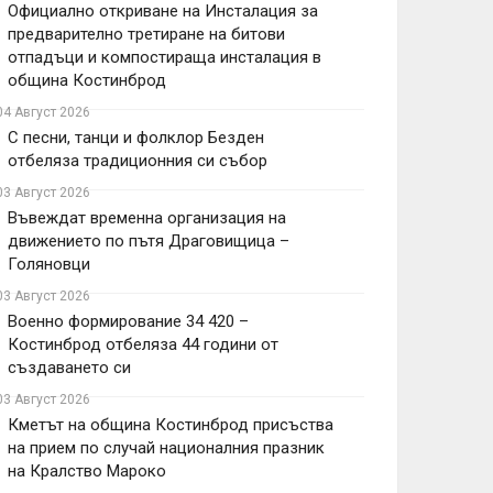
Официално откриване на Инсталация за
предварително третиране на битови
отпадъци и компостираща инсталация в
община Костинброд
04 Август 2026
С песни, танци и фолклор Безден
отбеляза традиционния си събор
03 Август 2026
Въвеждат временна организация на
движението по пътя Драговищица –
Голяновци
03 Август 2026
Военно формирование 34 420 –
Костинброд отбеляза 44 години от
създаването си
03 Август 2026
Кметът на община Костинброд присъства
на прием по случай националния празник
на Кралство Мароко