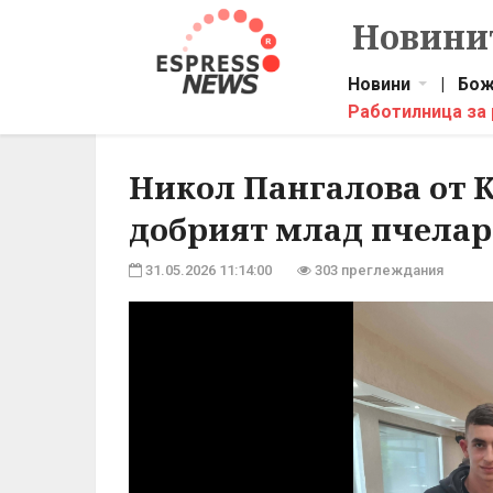
Новинит
Новини
|
Бож
Работилница за
Никол Пангалова от К
добрият млад пчелар
31.05.2026 11:14:00
303 преглеждания