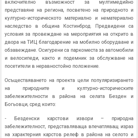
включително възможност за мултимедийно
представяне на региона, посветено на природното и
културно-историческото материално и нематериално
наследство в община Костинброд. Предвидени са
условия за провеждане на мероприятия на открито в
двора на ТИЦ благодарение на мобилно оборудване и
обзавеждане. Осигурени са паркоместа за автомобили
и велосипеди, както и подемник за обслужване на
посетители в неравностойно положение.
Осъществяването на проекта цели популяризирането
на природните и културно-историческите
забележителности в района на селата Безден и
Богьовци, сред които:
- Безденски карстови извори – природна
забележителност, представляваща впечатляващ израз
на характерния карстов релеф в района на селото и