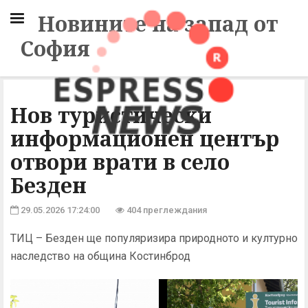
Новините на запад от
София
Нов туристически
информационен център
отвори врати в село
Безден
29.05.2026 17:24:00
404 преглеждания
ТИЦ – Безден ще популяризира природното и културно
наследство на община Костинброд