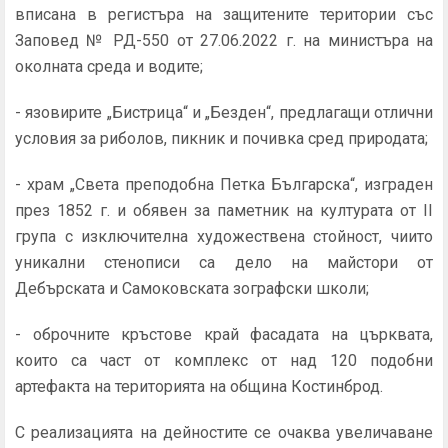
вписана в регистъра на защитените територии със
Заповед № РД-550 от 27.06.2022 г. на министъра на
околната среда и водите;
- язовирите „Бистрица“ и „Безден“, предлагащи отлични
условия за риболов, пикник и почивка сред природата;
- храм „Света преподобна Петка Българска“, изграден
през 1852 г. и обявен за паметник на културата от II
група с изключителна художествена стойност, чиито
уникални стенописи са дело на майстори от
Дебърската и Самоковската зографски школи;
- оброчните кръстове край фасадата на църквата,
които са част от комплекс от над 120 подобни
артефакта на територията на община Костинброд.
С реализацията на дейностите се очаква увеличаване