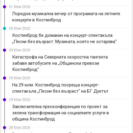
31 Юли 2026
Поредна музикална вечер от програмата на летните
концерти в Костинброд
30 Юли 2026
Костинброд бе домакин на концерт-спектакъла
„Песни без възраст: Музиката, която не остарява“
29 Юли 2026
Катастрофа на Северната скоростна тангента
забавя автобусите на „Общински превози
Костинброд“
29 Юли 2026
На 29 юли: Костинброд посреща концерт-
спектакъла „Песни без възраст“ на БГ Дуетът
29 Юли 2026
Заключителна пресконференция по проект за
зелена трансформация на социалните услуги в
община Костинброд
28 Юли 2026