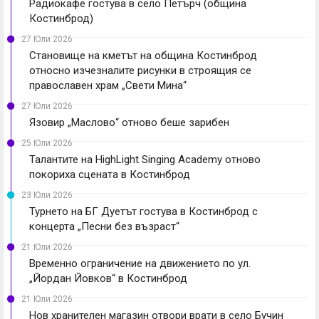
Радиокафе гостува в село Петърч (община
Костинброд)
27 Юли 2026
Становище на кметът на община Костинброд
относно изчезналите рисунки в строящия се
православен храм „Свети Мина“
27 Юли 2026
Язовир „Маслово“ отново беше зарибен
25 Юли 2026
Талантите на HighLight Singing Academy отново
покориха сцената в Костинброд
23 Юли 2026
Турнето на БГ Дуетът гостува в Костинброд с
концерта „Песни без възраст“
21 Юли 2026
Временно ограничение на движението по ул.
„Йордан Йовков“ в Костинброд
21 Юли 2026
Нов хранителен магазин отвори врати в село Бучин