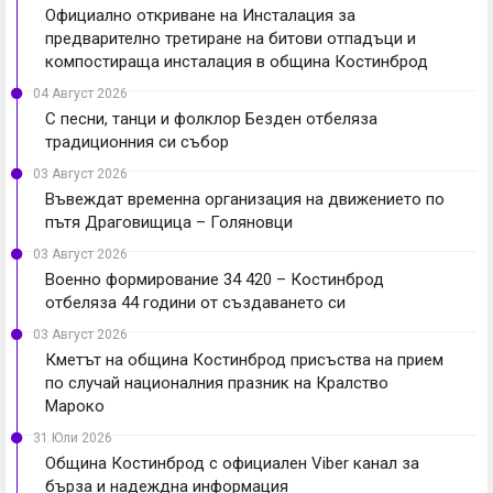
Официално откриване на Инсталация за
предварително третиране на битови отпадъци и
компостираща инсталация в община Костинброд
04 Август 2026
С песни, танци и фолклор Безден отбеляза
традиционния си събор
03 Август 2026
Въвеждат временна организация на движението по
пътя Драговищица – Голяновци
03 Август 2026
Военно формирование 34 420 – Костинброд
отбеляза 44 години от създаването си
03 Август 2026
Кметът на община Костинброд присъства на прием
по случай националния празник на Кралство
Мароко
31 Юли 2026
Община Костинброд с официален Viber канал за
бърза и надеждна информация