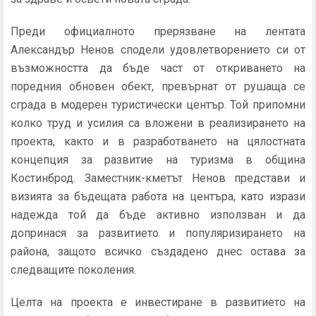
Преди официалното прерязване на лентата
Александър Ненов сподели удовлетворението си от
възможността да бъде част от откриването на
поредния обновен обект, превърнат от рушаща се
сграда в модерен туристически център. Той припомни
колко труд и усилия са вложени в реализирането на
проекта, както и в разработването на цялостната
концепция за развитие на туризма в община
Костинброд. Заместник-кметът Ненов представи и
визията за бъдещата работа на центъра, като изрази
надежда той да бъде активно използван и да
допринася за развитието и популяризирането на
района, защото всичко създадено днес остава за
следващите поколения.
Целта на проекта е инвестиране в развитието на