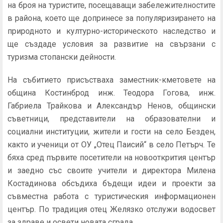
на броя на туристите, посещаващи забележителностите
в района, което ще допринесе за популяризирането на
природното и културно-историческото наследство и
ще създаде условия за развитие на свързани с
туризма стопански дейности.
На събитието присъстваха заместник-кметовете на
община Костинброд инж. Теодора Гогова, инж.
Габриела Трайкова и Александър Ненов, общински
съветници, представители на образователни и
социални институции, жители и гости на село Безден,
както и ученици от ОУ „Отец Паисий“ в село Петърч. Те
бяха сред първите посетители на новооткрития център
и заедно със своите учители и директора Милена
Костадинова обсъдиха бъдещи идеи и проекти за
съвместна работа с туристическия информационен
център. По традиция отец Желязко отслужи водосвет
за здраве и освети новата сграда.