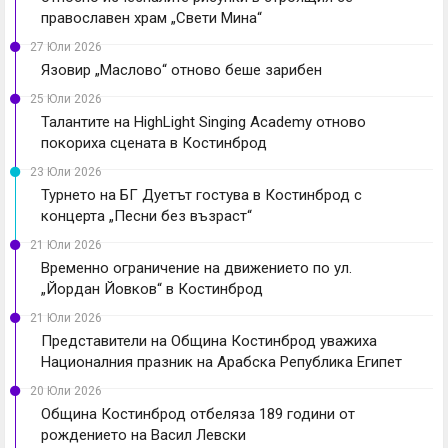
православен храм „Свети Мина“
27 Юли 2026
Язовир „Маслово“ отново беше зарибен
25 Юли 2026
Талантите на HighLight Singing Academy отново
покориха сцената в Костинброд
23 Юли 2026
Турнето на БГ Дуетът гостува в Костинброд с
концерта „Песни без възраст“
21 Юли 2026
Временно ограничение на движението по ул.
„Йордан Йовков“ в Костинброд
21 Юли 2026
Представители на Община Костинброд уважиха
Националния празник на Арабска Република Египет
20 Юли 2026
Община Костинброд отбеляза 189 години от
рождението на Васил Левски