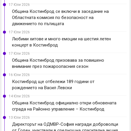
17 Юли 2026
Община Костинброд се включи в заседание на
Областната комисия по безопасност на
движението по пътищата
17 Юли 2026
Любими хитове и много емоции на шестия летен
концерт в Костинброд
17 Юли 2026
Община Костинброд призовава за повишено
внимание през пожароопасния сезон
16 Юли 2026
Костинброд ще отбележи 189 години от
рождението на Васил Левски
14 Юли 2026
Община Костинброд официално откри обновената
сграда на Районно управление – Костинброд
13 Юли 2026
Директорът на ОДМВР-София награди доброволци
от Годеч, участвали в среднощна спасителна акция