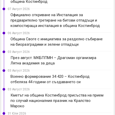
община Костинброд
07 Август 2026
Официално откриване на Инсталация за
предварително третиране на битови отпадъци и
компостираща инсталация в община Костинброд
06 Август 2026
Община Своге с инициатива за разделно събиране
на биоразградими и зелени отпадъци
03 Август 2026
През август: МКБППМН – Драгоман организира
Лятна академия за деца
03 Август 2026
Военно формирование 34 420 – Костинброд
отбеляза 44 години от създаването си
03 Август 2026
Кметът на община Костинброд присъства на прием
по случай националния празник на Кралство
Мароко
31 Юли 2026