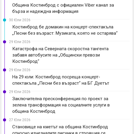
Община Костинброд с официален Viber канал за
бърза и надеждна информация
30 Юли 2026
Костинброд бе домакин на концерт-спектакъла
„Песни без възраст: Музиката, която не остарява“
29 Юли 2026
Катастрофа на Северната скоростна тангента
забавя автобусите на „Общински превози
Костинброд“
29 Юли 2026
На 29 юли: Костинброд посреща концерт-
спектакъла „Песни без възраст“ на БГ Дуетът
29 Юли 2026
Заключителна пресконференция по проект за
зелена трансформация на социалните услуги в
община Костинброд
27 Юли 2026
Становище на кметът на община Костинброд
относно изчезналите рисунки в строящия се