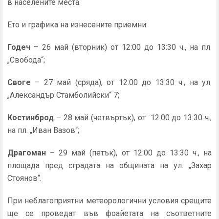
в населените места.
Ето и графика на изнесените приемни:
Годеч
–
26 май (вторник) от 12:00 до 13:30 ч., на пл.
„Свобода“;
Своге
–
27 май (сряда),
от 12:00 до 13:30 ч.,
на ул.
„Александър Стамболийски“ 7;
Костинброд
–
28 май (четвъртък), от 12:00 до 13:30 ч.,
на пл. „Иван Вазов“;
Драгоман
– 29 май (петък), от 12:00 до 13:30 ч., на
площада пред сградата на общината на ул. „Захар
Стоянов“.
При неблагоприятни метеорологични условия срещите
ще се проведат във фоайетата на съответните