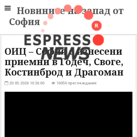
Новините на запад от
София
ОИЦ – София с изнесени
приемни в Годеч, Своге,
Костинброд и Драгоман
20.05.2026 10:26:00
10050 преглеждания