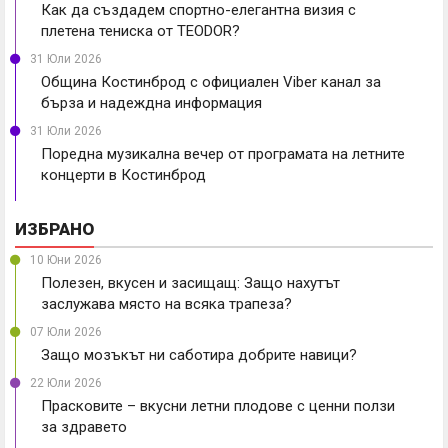
Как да създадем спортно-елегантна визия с
плетена тениска от TEODOR?
31 Юли 2026
Община Костинброд с официален Viber канал за
бърза и надеждна информация
31 Юли 2026
Поредна музикална вечер от програмата на летните
концерти в Костинброд
ИЗБРАНО
10 Юни 2026
Полезен, вкусен и засищащ: Защо нахутът
заслужава място на всяка трапеза?
07 Юли 2026
Защо мозъкът ни саботира добрите навици?
22 Юли 2026
Прасковите – вкусни летни плодове с ценни ползи
за здравето