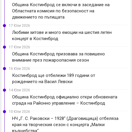
Община Костинброд се включи в заседание на
Областната комисия по безопасност на
движението по пътищата
17 Юли 2026
Любими хитове и много емоции на шестия летен
концерт в Костинброд
17 Юли 2026
Община Костинброд призовава за повишено
внимание през пожароопасния сезон
16 Юли 2026
Костинброд ще отбележи 189 години от
рождението на Васил Левски
14 Юли 2026
Община Костинброд официално откри обновената
сграда на Районно управление – Костинброд
10 Юли 2026
НЧ „Г. С. Раковски – 1928“ (Драговищица) отбеляза
края на творческия сезон с концерта „Малки
вълшебства“