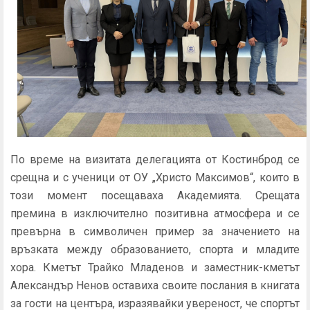
По време на визитата делегацията от Костинброд се
срещна и с ученици от ОУ „Христо Максимов“, които в
този момент посещаваха Академията. Срещата
премина в изключително позитивна атмосфера и се
превърна в символичен пример за значението на
връзката между образованието, спорта и младите
хора. Кметът Трайко Младенов и заместник-кметът
Александър Ненов оставиха своите послания в книгата
за гости на центъра, изразявайки увереност, че спортът