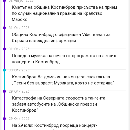
03 Август 2026
Кметът на община Костинброд присъства на прием
по случай националния празник на Кралство
Мароко
31 Юли 2026
Община Костинброд с официален Viber канал за
бърза и надеждна информация
31 Юли 2026
Поредна музикална вечер от програмата на летните
концерти в Костинброд
30 Юли 2026
Костинброд бе домакин на концерт-спектакъла
„Песни без възраст: Музиката, която не остарява“
29 Юли 2026
Катастрофа на Северната скоростна тангента
забавя автобусите на „Общински превози
Костинброд“
29 Юли 2026
На 29 юли: Костинброд посреща концерт-