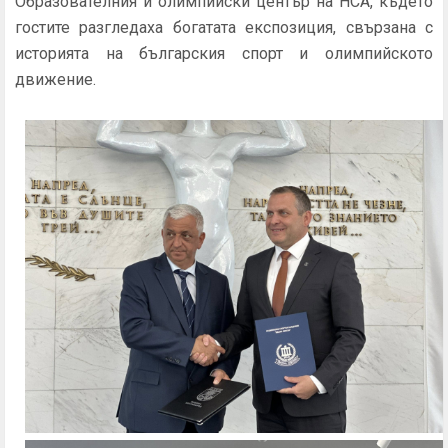
Образователния и олимпийски център на НСА, където
гостите разгледаха богатата експозиция, свързана с
историята на българския спорт и олимпийското
движение.