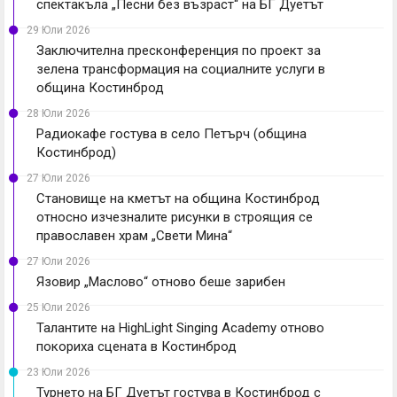
спектакъла „Песни без възраст“ на БГ Дуетът
29 Юли 2026
Заключителна пресконференция по проект за
зелена трансформация на социалните услуги в
община Костинброд
28 Юли 2026
Радиокафе гостува в село Петърч (община
Костинброд)
27 Юли 2026
Становище на кметът на община Костинброд
относно изчезналите рисунки в строящия се
православен храм „Свети Мина“
27 Юли 2026
Язовир „Маслово“ отново беше зарибен
25 Юли 2026
Талантите на HighLight Singing Academy отново
покориха сцената в Костинброд
23 Юли 2026
Турнето на БГ Дуетът гостува в Костинброд с