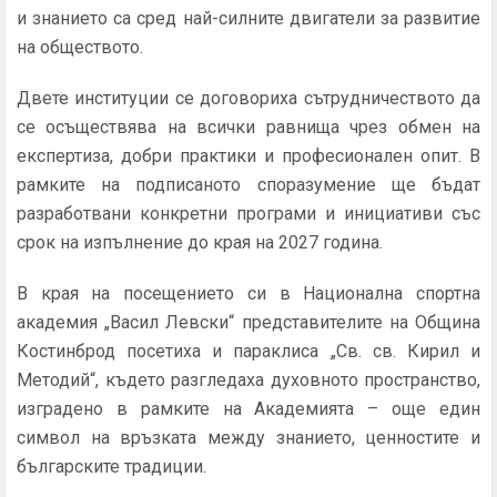
и знанието са сред най-силните двигатели за развитие
на обществото.
Двете институции се договориха сътрудничеството да
се осъществява на всички равнища чрез обмен на
експертиза, добри практики и професионален опит. В
рамките на подписаното споразумение ще бъдат
разработвани конкретни програми и инициативи със
срок на изпълнение до края на 2027 година.
В края на посещението си в Национална спортна
академия „Васил Левски“ представителите на Община
Костинброд посетиха и параклиса „Св. св. Кирил и
Методий“, където разгледаха духовното пространство,
изградено в рамките на Академията – още един
символ на връзката между знанието, ценностите и
българските традиции.