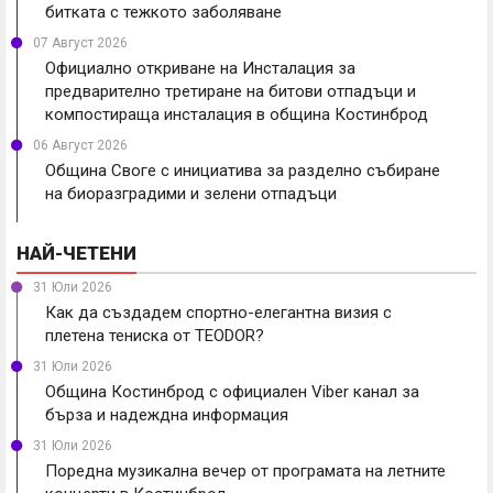
битката с тежкото заболяване
07 Август 2026
Официално откриване на Инсталация за
предварително третиране на битови отпадъци и
компостираща инсталация в община Костинброд
06 Август 2026
Община Своге с инициатива за разделно събиране
на биоразградими и зелени отпадъци
НАЙ-ЧЕТЕНИ
31 Юли 2026
Как да създадем спортно-елегантна визия с
плетена тениска от TEODOR?
31 Юли 2026
Община Костинброд с официален Viber канал за
бърза и надеждна информация
31 Юли 2026
Поредна музикална вечер от програмата на летните