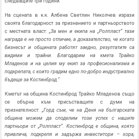
следващите три години.
На сцената в к.к. Албена Светлин Николчев изрази
своята благодарност за признанието и партньорството
с местната власт:
„За мен и екипа на
„
Ролпласт
“
тази
награда е не просто отличие, а доказателство, че когато
бизнесът и общината работят заедно, резултатите са
видими и трайни. Благодарим на кмета Трайко
Младенов и на целия му екип за професионализма и
подкрепата, с които градим едно по-добро индустриално
бъдеще за Костинброд.“
Кметът на община Костинброд Трайко Младенов също
се обърна към присъстващите с думи на
признателност:
„Горд съм, че на Деня на българската
община можем да споделим този успех с нашите
партньори от
„
Ролпласт
“
. Костинброд е община, която
привлича, подкрепя и задържа инвеститори – хора,