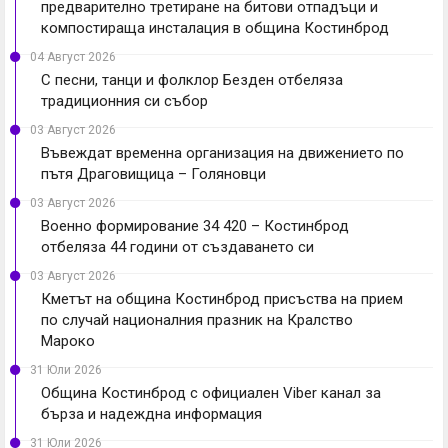
предварително третиране на битови отпадъци и
компостираща инсталация в община Костинброд
04 Август 2026
С песни, танци и фолклор Безден отбеляза
традиционния си събор
03 Август 2026
Въвеждат временна организация на движението по
пътя Драговищица – Голяновци
03 Август 2026
Военно формирование 34 420 – Костинброд
отбеляза 44 години от създаването си
03 Август 2026
Кметът на община Костинброд присъства на прием
по случай националния празник на Кралство
Мароко
31 Юли 2026
Община Костинброд с официален Viber канал за
бърза и надеждна информация
31 Юли 2026