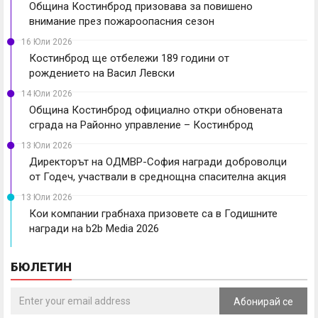
Община Костинброд призовава за повишено
внимание през пожароопасния сезон
16 Юли 2026
Костинброд ще отбележи 189 години от
рождението на Васил Левски
14 Юли 2026
Община Костинброд официално откри обновената
сграда на Районно управление – Костинброд
13 Юли 2026
Директорът на ОДМВР-София награди доброволци
от Годеч, участвали в среднощна спасителна акция
13 Юли 2026
Кои компании грабнаха призовете са в Годишните
награди на b2b Media 2026
БЮЛЕТИН
Абонирай се