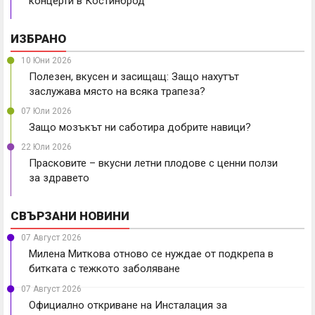
концерти в Костинброд
ИЗБРАНО
10 Юни 2026
Полезен, вкусен и засищащ: Защо нахутът
заслужава място на всяка трапеза?
07 Юли 2026
Защо мозъкът ни саботира добрите навици?
22 Юли 2026
Прасковите – вкусни летни плодове с ценни ползи
за здравето
СВЪРЗАНИ НОВИНИ
07 Август 2026
Милена Миткова отново се нуждае от подкрепа в
битката с тежкото заболяване
07 Август 2026
Официално откриване на Инсталация за