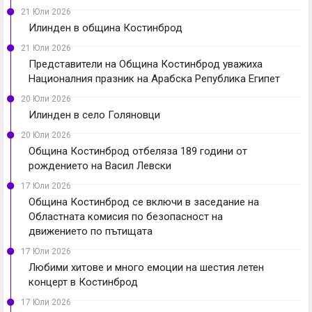
21 Юли 2026
Илинден в община Костинброд
21 Юли 2026
Представители на Община Костинброд уважиха
Националния празник на Арабска Република Египет
20 Юли 2026
Илинден в село Голяновци
20 Юли 2026
Община Костинброд отбеляза 189 години от
рождението на Васил Левски
17 Юли 2026
Община Костинброд се включи в заседание на
Областната комисия по безопасност на
движението по пътищата
17 Юли 2026
Любими хитове и много емоции на шестия летен
концерт в Костинброд
17 Юли 2026