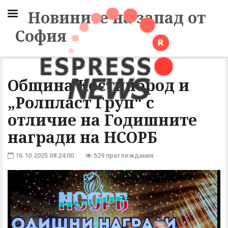
Новините на запад от
София
Община Костинброд и
„Ролпласт Груп“ с
отличие на Годишните
награди на НСОРБ
16.10.2025 08:24:00
529 преглеждания