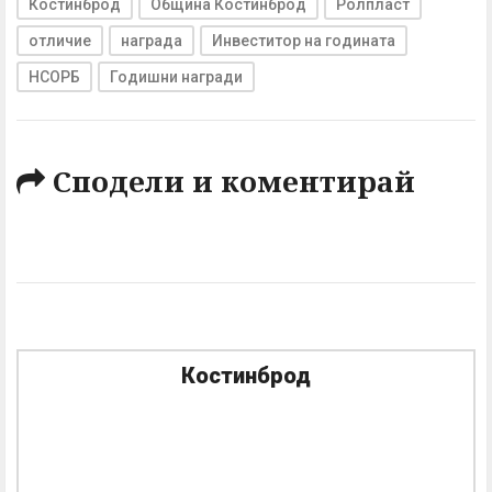
Костинброд
Община Костинброд
Ролпласт
отличие
награда
Инвеститор на годината
НСОРБ
Годишни награди
Сподели и коментирай
Костинброд