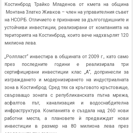
Костинброд Трайко Младенов от кмета на община
Монтана Златко Живков – член на управителния съвет
на НСОРБ. Отличието е признание за дългогодишните и
устойчиви инвестиции, реализирани от компанията на
територията на Костинброд, които вече надхвърлят 120
милиона лева.
„Ролпласт“ инвестира в общината от 2009 г., като само
през последните години е реализирала три
сертифицирани инвестиции клас „А“, допринесли за
изграждането и модернизирането на индустриалната
зона в Костинброд. Сред тях са кръговото кръстовище,
свързващо зоната с републиканската пътна мрежа,
асфалтов път, канализация и водоснабдителна
инфраструктура. Компанията е създала над 260 нови
работни места, а плановете ѝ предвиждат нови
инвестиции в размер на 80 милиона лева през