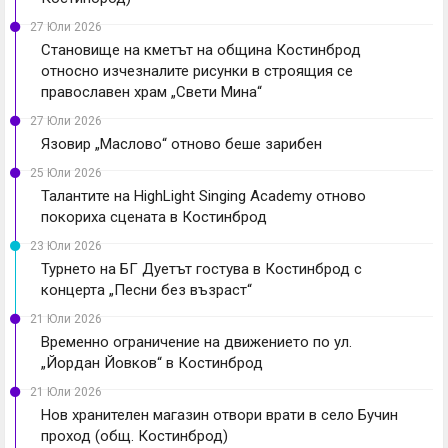
27 Юли 2026
Становище на кметът на община Костинброд
относно изчезналите рисунки в строящия се
православен храм „Свети Мина“
27 Юли 2026
Язовир „Маслово“ отново беше зарибен
25 Юли 2026
Талантите на HighLight Singing Academy отново
покориха сцената в Костинброд
23 Юли 2026
Турнето на БГ Дуетът гостува в Костинброд с
концерта „Песни без възраст“
21 Юли 2026
Временно ограничение на движението по ул.
„Йордан Йовков“ в Костинброд
21 Юли 2026
Нов хранителен магазин отвори врати в село Бучин
проход (общ. Костинброд)