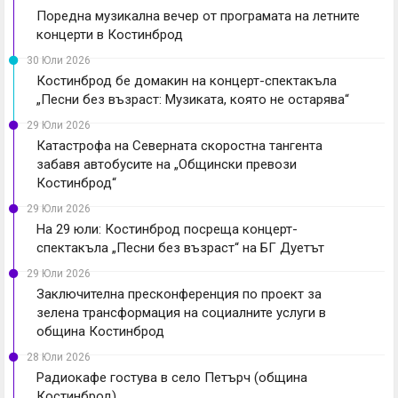
Поредна музикална вечер от програмата на летните
концерти в Костинброд
30 Юли 2026
Костинброд бе домакин на концерт-спектакъла
„Песни без възраст: Музиката, която не остарява“
29 Юли 2026
Катастрофа на Северната скоростна тангента
забавя автобусите на „Общински превози
Костинброд“
29 Юли 2026
На 29 юли: Костинброд посреща концерт-
спектакъла „Песни без възраст“ на БГ Дуетът
29 Юли 2026
Заключителна пресконференция по проект за
зелена трансформация на социалните услуги в
община Костинброд
28 Юли 2026
Радиокафе гостува в село Петърч (община
Костинброд)