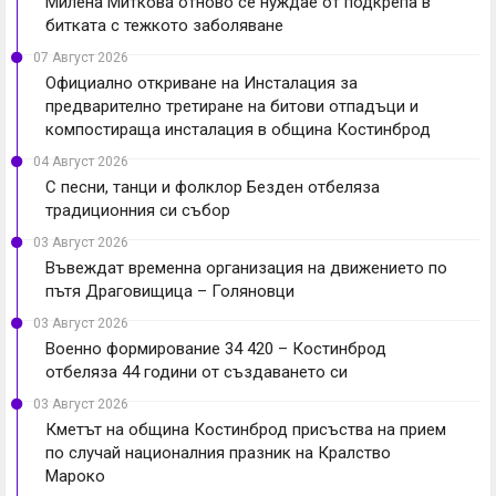
Милена Миткова отново се нуждае от подкрепа в
битката с тежкото заболяване
07 Август 2026
Официално откриване на Инсталация за
предварително третиране на битови отпадъци и
компостираща инсталация в община Костинброд
04 Август 2026
С песни, танци и фолклор Безден отбеляза
традиционния си събор
03 Август 2026
Въвеждат временна организация на движението по
пътя Драговищица – Голяновци
03 Август 2026
Военно формирование 34 420 – Костинброд
отбеляза 44 години от създаването си
03 Август 2026
Кметът на община Костинброд присъства на прием
по случай националния празник на Кралство
Мароко