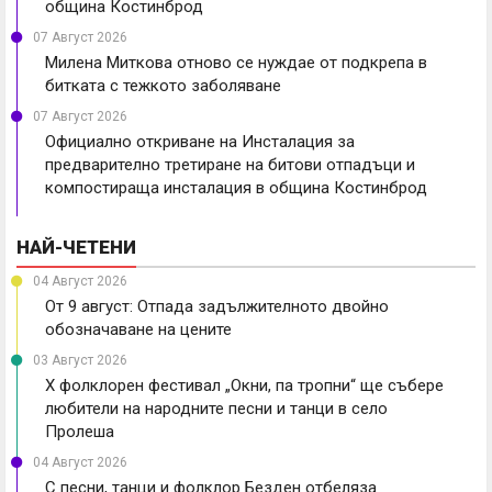
община Костинброд
07 Август 2026
Милена Миткова отново се нуждае от подкрепа в
битката с тежкото заболяване
07 Август 2026
Официално откриване на Инсталация за
предварително третиране на битови отпадъци и
компостираща инсталация в община Костинброд
НАЙ-ЧЕТЕНИ
04 Август 2026
От 9 август: Отпада задължителното двойно
обозначаване на цените
03 Август 2026
X фолклорен фестивал „Окни, па тропни“ ще събере
любители на народните песни и танци в село
Пролеша
04 Август 2026
С песни, танци и фолклор Безден отбеляза