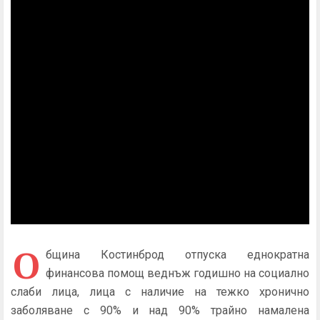
О
бщина Костинброд отпуска еднократна
финансова помощ веднъж годишно на социално
слаби лица, лица с наличие на тежко хронично
заболяване с 90% и над 90% трайно намалена