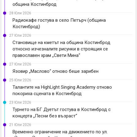
община Костинброд
28 Юли 2026
Радиокафе гостува в село Петърч (община
Костинброд)
27 Юли 2026
Становище на кметът на община Костинброд
относно изчезналите рисунки в строящия се
православен храм „Свети Мина“
27 Юли 2026
Язовир „Маслово“ отново беше зарибен
25 Юли 2026
Талантите на HighLight Singing Academy отново
покориха сцената в Костинброд
23 Юли 2026
Турнето на БГ Дуетът гостува в Костинброд с
концерта „Песни без възраст“
21 Юли 2026
Временно ограничение на движението по ул.