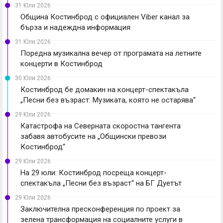
31 Юли 2026
Община Костинброд с официален Viber канал за
бърза и надеждна информация
31 Юли 2026
Поредна музикална вечер от програмата на летните
концерти в Костинброд
30 Юли 2026
Костинброд бе домакин на концерт-спектакъла
„Песни без възраст: Музиката, която не остарява“
29 Юли 2026
Катастрофа на Северната скоростна тангента
забавя автобусите на „Общински превози
Костинброд“
29 Юли 2026
На 29 юли: Костинброд посреща концерт-
спектакъла „Песни без възраст“ на БГ Дуетът
29 Юли 2026
Заключителна пресконференция по проект за
зелена трансформация на социалните услуги в