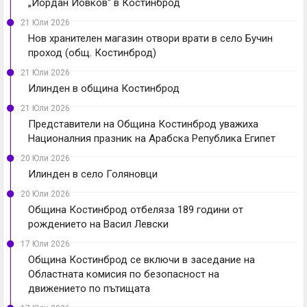
„Йордан Йовков“ в Костинброд
21 Юли 2026
Нов хранителен магазин отвори врати в село Бучин
проход (общ. Костинброд)
21 Юли 2026
Илинден в община Костинброд
21 Юли 2026
Представители на Община Костинброд уважиха
Националния празник на Арабска Република Египет
20 Юли 2026
Илинден в село Голяновци
20 Юли 2026
Община Костинброд отбеляза 189 години от
рождението на Васил Левски
17 Юли 2026
Община Костинброд се включи в заседание на
Областната комисия по безопасност на
движението по пътищата