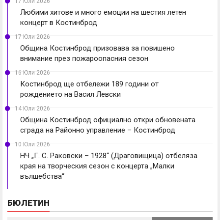
17 Юли 2026
Любими хитове и много емоции на шестия летен
концерт в Костинброд
17 Юли 2026
Община Костинброд призовава за повишено
внимание през пожароопасния сезон
16 Юли 2026
Костинброд ще отбележи 189 години от
рождението на Васил Левски
14 Юли 2026
Община Костинброд официално откри обновената
сграда на Районно управление – Костинброд
10 Юли 2026
НЧ „Г. С. Раковски – 1928“ (Драговищица) отбеляза
края на творческия сезон с концерта „Малки
вълшебства“
БЮЛЕТИН