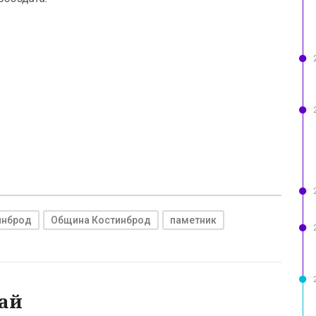
инброд
Община Костинброд
паметник
ай