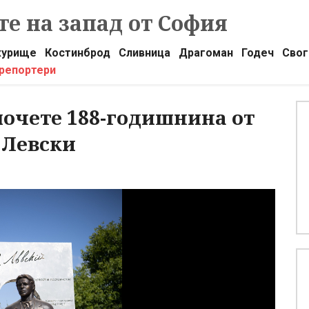
е на запад от София
урище
Костинброд
Сливница
Драгоман
Годеч
Свог
 репортери
очете 188-годишнина от
 Левски