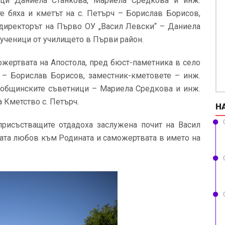
ици Даниела Станкова, Мариела Средкова и инж.
 бяха и кметът на с. Петърч – Борислав Борисов,
 директорът на Първо ОУ „Васил Левски“ – Даниела
 ученици от училището в Първи район.
ожертвата на Апостола, пред бюст-паметника в село
ч – Борислав Борисов, заместник-кметовете – инж.
, общинските съветници – Мариела Средкова и инж.
 Кметство с. Петърч.
Н
рисъстващите отдадоха заслужена почит на Васил
ната любов към Родината и саможертвата в името на