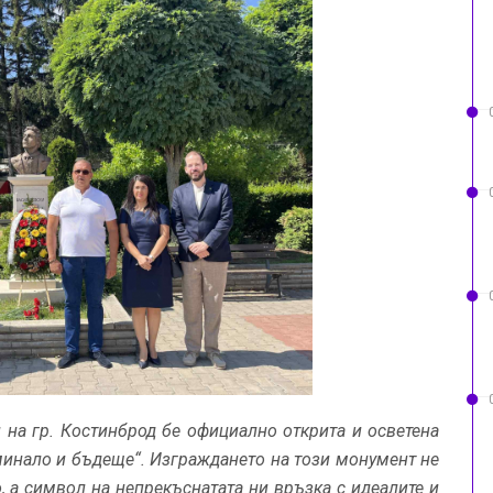
 на гр. Костинброд бе официално открита и осветена
минало и бъдеще“. Изграждането на този монумент не
, а символ на непрекъснатата ни връзка с идеалите и