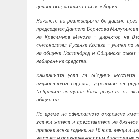
ценностите, за които той се е борил.
Началото на реализацията бе дадено през
председател Даниела Борисова-Милутинович 
на Красимира Манова – директор на Вто
счетоводител, Русанка Колева – учител по и
на община Костинброд и Общински съвет –
набиране на средства.
Кампанията успя да обедини местнат
националната гордост, укрепване на род
Събраните средства бяха резултат от ак
общината.
По време на официалното откриване кмет
всички жители и представители на бизнеса
призова всяка година, на 18 юли, венци и цв
на почит и признателност към Апостола на с