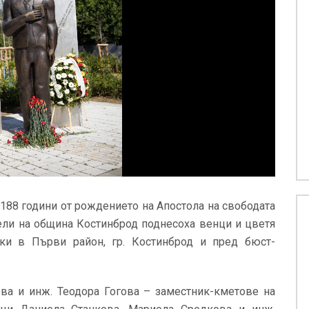
188 години от рождението на Апостола на свободата
ели на община Костинброд поднесоха венци и цветя
ки в Първи район, гр. Костинброд и пред бюст-
ова и инж. Теодора Гогова – заместник-кметове на