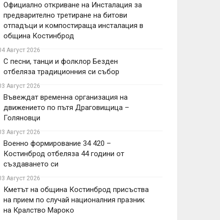
Официално откриване на Инсталация за
предварително третиране на битови
отпадъци и компостираща инсталация в
община Костинброд
04 Август 2026
С песни, танци и фолклор Безден
отбеляза традиционния си събор
03 Август 2026
Въвеждат временна организация на
движението по пътя Драговищица –
Голяновци
03 Август 2026
Военно формирование 34 420 –
Костинброд отбеляза 44 години от
създаването си
03 Август 2026
Кметът на община Костинброд присъства
на прием по случай националния празник
на Кралство Мароко