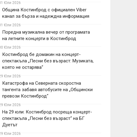
31 Юли 2026
Община Костинброд с официален Viber
канал за бърза и надеждна информация
31 Юли 2026
Поредна музикална вечер от програмата
на летните концерти в Костинброд
30 Юли 2026
Костинброд бе домакин на концерт-
спектакъла „Песни без възраст: Музиката,
която не остарява“
29 Юли 2026
Катастрофа на Северната скоростна
тангента забавя автобусите на „Общински
превози Костинброд“
29 Юли 2026
На 29 юли: Костинброд посреща концерт-
спектакъла „Песни без възраст“ на БГ
Дуетът
29 Юли 2026