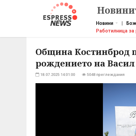
Новинит
Новини
|
Бож
Работилница за
Община Костинброд п
рождението на Васил
18.07.2025 14:01:00
5048 преглеждания