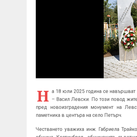
Н
а 18 юли 2025 година се навършват 
– Васил Левски. По този повод жит
пред новоизградения монумент на Левс
паметника в центъра на село Петърч.
Честването уважиха инж. Габриела Трайк