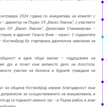
 октомври 2024 година по инициатива на комитет с
– директор на Първо ОУ „Васил Левски“, с участието
ро ОУ „Васил Левски“, Десислава Станимирова –
стория, и адвокат Георги Янев – юрист. С подкрепата
 Костинброд бе стартирана дарителска кампания за
а общност в една обща мисия – поддържане на
ния дух и почит към великото дело на Апостола.
тивното участие на бизнеса и будните граждани на
ът на община Костинброд изрази благодарност към
, допринесли за осъществяването на инициативата, и
етя да се поднасят именно тук – в Първи район, в знак
вободата.