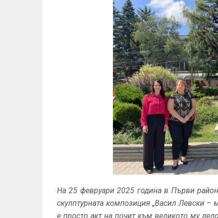
На 25 февруари 2025 година в Първи район
скулптурната композиция „Васил Левски – 
е просто акт на почит към великото му дело