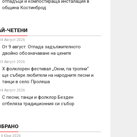
отпадъци и компостираща инсталация в
община Костинброд
АЙ-ЧЕТЕНИ
04 Август 2026
От 9 август: Отпада задължителното
двойно обозначаване на цените
03 Август 2026
X фолклорен фестивал „Окни, па тропни“
ще събере любители на народните песни и
танци в село Пролеша
04 Август 2026
С песни, танци и фолклор Безден
отбеляза традиционния си събор
ЗБРАНО
10 Юни 2026