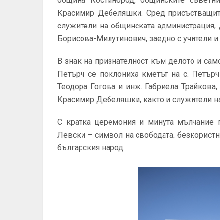
община Костинброд, общинските съветн
Красимир Дебеляшки. Сред присъстващите
служители на общинската администрация,
Борисова-Милутинович, заедно с учители и
В знак на признателност към делото и сам
Петърч се поклониха кметът на с. Петър
Теодора Гогова и инж. Габриела Трайкова
Красимир Дебеляшки, както и служители на
С кратка церемония и минута мълчание п
Левски – символ на свободата, безкорист
българския народ.