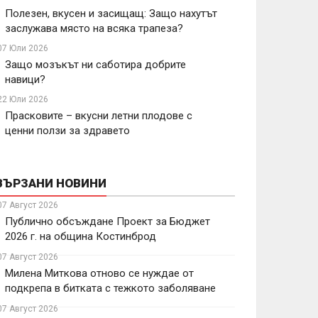
Полезен, вкусен и засищащ: Защо нахутът
заслужава място на всяка трапеза?
07 Юли 2026
Защо мозъкът ни саботира добрите
навици?
22 Юли 2026
Прасковите – вкусни летни плодове с
ценни ползи за здравето
ВЪРЗАНИ НОВИНИ
07 Август 2026
Публично обсъждане Проект за Бюджет
2026 г. на община Костинброд
07 Август 2026
Милена Миткова отново се нуждае от
подкрепа в битката с тежкото заболяване
07 Август 2026