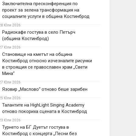
Заключителна пресконференция по
проект за зелена трансформация на
социалните услуги в община Костинброд
28 Юли 2026
Радиокафе гостува в село Петърч
(община Костинброд)
27 Юли 2026
Становище на кметът на община
Костинброд относно изчезналите рисунки
в строящия се православен храм „Свети
Мина“
27 Юли 2026
Язовир „Маслово“ отново беше зарибен
25 Юли 2026
Талантите на HighLight Singing Academy
отново покориха сцената в Костинброд
23 Юли 2026
Турнето на БГ Дуетът гостува в
Костинброд с концерта „Песни без