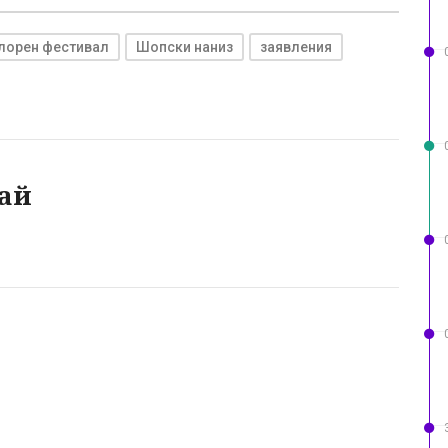
лорен фестивал
Шопски наниз
заявления
ай