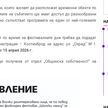
и, които желаят да разположат временни обекти по
елите на събитието ще имат достъп до разнообразни
но съпътстват програмата на един от най-големите
Н
т по време на фестивалните дни трябва да подадат
истрация – Костинброд на адрес ул. „Охрид“ №1.
 е
15 април 2026 г.
 получена от отдел „Общинска собственост“ на
Н