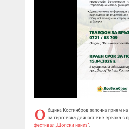
О
бщина Костинброд започна прием на
за търговска дейност във връзка с 
фестивал „Шопски наниз“
.