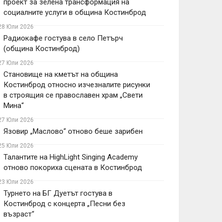
проект за зелена трансформация на
социалните услуги в община Костинброд
28 Юли 2026
Радиокафе гостува в село Петърч
(община Костинброд)
27 Юли 2026
Становище на кметът на община
Костинброд относно изчезналите рисунки
в строящия се православен храм „Свети
Мина“
27 Юли 2026
Язовир „Маслово“ отново беше зарибен
25 Юли 2026
Талантите на HighLight Singing Academy
отново покориха сцената в Костинброд
23 Юли 2026
Турнето на БГ Дуетът гостува в
Костинброд с концерта „Песни без
възраст“