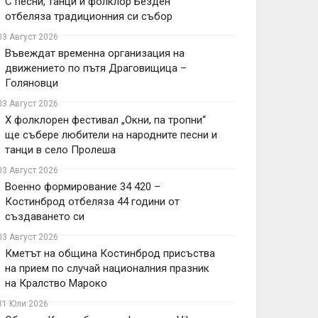
С песни, танци и фолклор Безден
отбеляза традиционния си събор
03 Август 2026
Въвеждат временна организация на
движението по пътя Драговищица –
Голяновци
03 Август 2026
X фолклорен фестивал „Окни, па тропни“
ще събере любители на народните песни и
танци в село Пролеша
03 Август 2026
Военно формирование 34 420 –
Костинброд отбеляза 44 години от
създаването си
03 Август 2026
Кметът на община Костинброд присъства
на прием по случай националния празник
на Кралство Мароко
31 Юли 2026