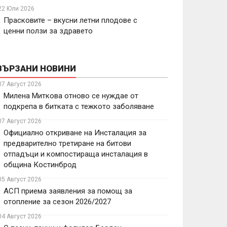
22 Юли 2026
Прасковите – вкусни летни плодове с
ценни ползи за здравето
ВЪРЗАНИ НОВИНИ
07 Август 2026
Милена Миткова отново се нуждае от
подкрепа в битката с тежкото заболяване
07 Август 2026
Официално откриване на Инсталация за
предварително третиране на битови
отпадъци и компостираща инсталация в
община Костинброд
05 Август 2026
АСП приема заявления за помощ за
отопление за сезон 2026/2027
04 Август 2026