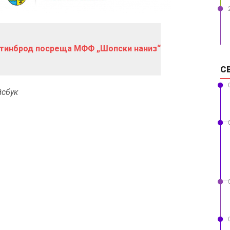
стинброд посреща МФФ „Шопски наниз“
С
йсбук