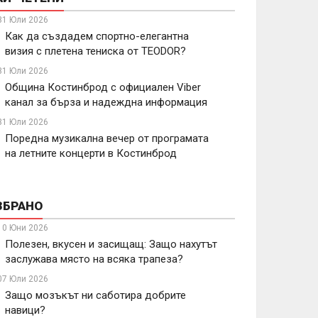
31 Юли 2026
Как да създадем спортно-елегантна
визия с плетена тениска от TEODOR?
31 Юли 2026
Община Костинброд с официален Viber
канал за бърза и надеждна информация
31 Юли 2026
Поредна музикална вечер от програмата
на летните концерти в Костинброд
ЗБРАНО
10 Юни 2026
Полезен, вкусен и засищащ: Защо нахутът
заслужава място на всяка трапеза?
07 Юли 2026
Защо мозъкът ни саботира добрите
навици?