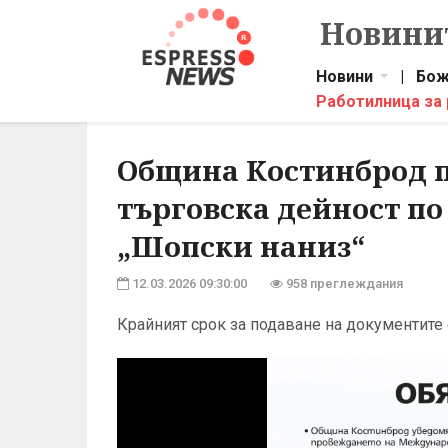
Новинит
Новини
|
Бож
Работилница за
Община Костинброд п
търговска дейност по
„Шопски наниз“
12.03.2026 09:30:00
958 преглеждания
Крайният срок за подаване на документите 