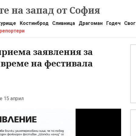
е на запад от София
урище
Костинброд
Сливница
Драгоман
Годеч
Свог
 репортери
риема заявления за
 време на фестивала
е 15 април