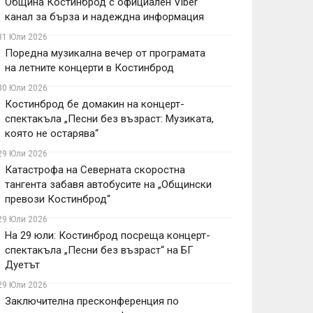
Община Костинброд с официален Viber
канал за бърза и надеждна информация
31 Юли 2026
Поредна музикална вечер от програмата
на летните концерти в Костинброд
30 Юли 2026
Костинброд бе домакин на концерт-
спектакъла „Песни без възраст: Музиката,
която не остарява“
29 Юли 2026
Катастрофа на Северната скоростна
тангента забавя автобусите на „Общински
превози Костинброд“
29 Юли 2026
На 29 юли: Костинброд посреща концерт-
спектакъла „Песни без възраст“ на БГ
Дуетът
29 Юли 2026
Заключителна пресконференция по