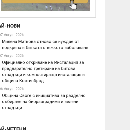
АЙ-НОВИ
07 Август 2026
Милена Миткова отново се нуждае от
подкрепа в битката с тежкото заболяване
07 Август 2026
Официално откриване на Инсталация за
предварително третиране на битови
отпадъци и компостираща инсталация в
община Костинброд
06 Август 2026
Община Своге с инициатива за разделно
събиране на биоразградими и зелени
отпадъци
АЙ-ЧЕТЕНИ