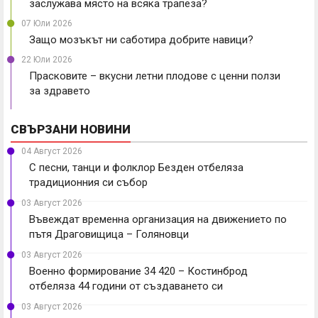
заслужава място на всяка трапеза?
07 Юли 2026
Защо мозъкът ни саботира добрите навици?
22 Юли 2026
Прасковите – вкусни летни плодове с ценни ползи
за здравето
СВЪРЗАНИ НОВИНИ
04 Август 2026
С песни, танци и фолклор Безден отбеляза
традиционния си събор
03 Август 2026
Въвеждат временна организация на движението по
пътя Драговищица – Голяновци
03 Август 2026
Военно формирование 34 420 – Костинброд
отбеляза 44 години от създаването си
03 Август 2026