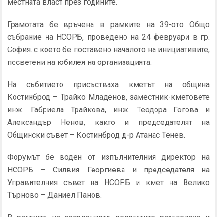
местната власт през годините.
Грамотата бе връчена в рамките на 39-ото Общо
събрание на НСОРБ, проведено на 24 февруари в гр.
София, с което бе поставено началото на инициативите,
посветени на юбилея на организацията.
На събитието присъстваха кметът на община
Костинброд – Трайко Младенов, заместник-кметовете
инж. Габриела Трайкова, инж. Теодора Гогова и
Александър Ненов, както и председателят на
Общински съвет – Костинброд д-р Атанас Тенев.
Форумът бе воден от изпълнителния директор на
НСОРБ – Силвия Георгиева и председателя на
Управителния съвет на НСОРБ и кмет на Велико
Търново – Даниел Панов.