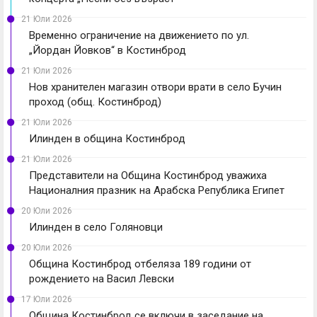
21 Юли 2026
Временно ограничение на движението по ул.
„Йордан Йовков“ в Костинброд
21 Юли 2026
Нов хранителен магазин отвори врати в село Бучин
проход (общ. Костинброд)
21 Юли 2026
Илинден в община Костинброд
21 Юли 2026
Представители на Община Костинброд уважиха
Националния празник на Арабска Република Египет
20 Юли 2026
Илинден в село Голяновци
20 Юли 2026
Община Костинброд отбеляза 189 години от
рождението на Васил Левски
17 Юли 2026
Община Костинброд се включи в заседание на