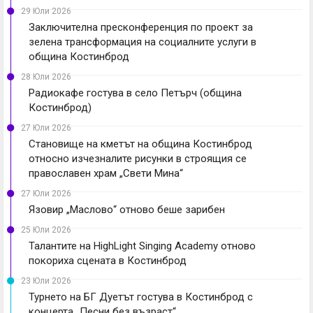
29 Юли 2026
Заключителна пресконференция по проект за
зелена трансформация на социалните услуги в
община Костинброд
28 Юли 2026
Радиокафе гостува в село Петърч (община
Костинброд)
27 Юли 2026
Становище на кметът на община Костинброд
относно изчезналите рисунки в строящия се
православен храм „Свети Мина“
27 Юли 2026
Язовир „Маслово“ отново беше зарибен
25 Юли 2026
Талантите на HighLight Singing Academy отново
покориха сцената в Костинброд
23 Юли 2026
Турнето на БГ Дуетът гостува в Костинброд с
концерта „Песни без възраст“