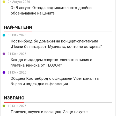
04 Август 2026
От 9 август: Отпада задължителното двойно
обозначаване на цените
НАЙ-ЧЕТЕНИ
30 Юли 2026
Костинброд бе домакин на концерт-спектакъла
„Песни без възраст: Музиката, която не остарява“
31 Юли 2026
Как да създадем спортно-елегантна визия с
плетена тениска от TEODOR?
31 Юли 2026
Община Костинброд с официален Viber канал за
бърза и надеждна информация
ИЗБРАНО
10 Юни 2026
Полезен, вкусен и засищащ: Защо нахутът