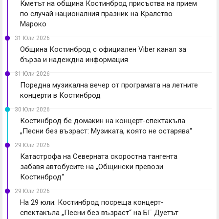
Кметът на община Костинброд присъства на прием
по случай националния празник на Кралство
Мароко
31 Юли 2026
Община Костинброд с официален Viber канал за
бърза и надеждна информация
31 Юли 2026
Поредна музикална вечер от програмата на летните
концерти в Костинброд
30 Юли 2026
Костинброд бе домакин на концерт-спектакъла
„Песни без възраст: Музиката, която не остарява“
29 Юли 2026
Катастрофа на Северната скоростна тангента
забавя автобусите на „Общински превози
Костинброд“
29 Юли 2026
На 29 юли: Костинброд посреща концерт-
спектакъла „Песни без възраст“ на БГ Дуетът