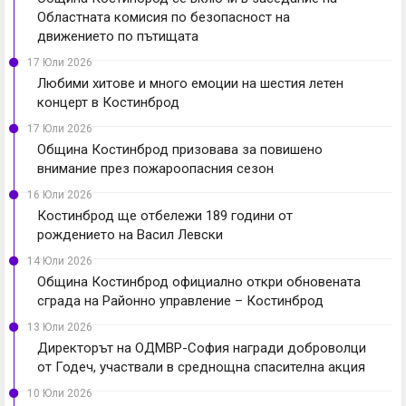
Областната комисия по безопасност на
движението по пътищата
17 Юли 2026
Любими хитове и много емоции на шестия летен
концерт в Костинброд
17 Юли 2026
Община Костинброд призовава за повишено
внимание през пожароопасния сезон
16 Юли 2026
Костинброд ще отбележи 189 години от
рождението на Васил Левски
14 Юли 2026
Община Костинброд официално откри обновената
сграда на Районно управление – Костинброд
13 Юли 2026
Директорът на ОДМВР-София награди доброволци
от Годеч, участвали в среднощна спасителна акция
10 Юли 2026