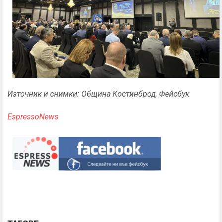
Източник и снимки: Община Костинброд, Фейсбук
EspressoNews