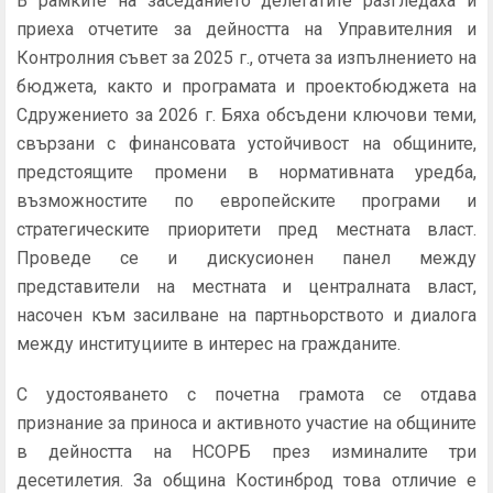
В рамките на заседанието делегатите разгледаха и
приеха отчетите за дейността на Управителния и
Контролния съвет за 2025 г., отчета за изпълнението на
бюджета, както и програмата и проектобюджета на
Сдружението за 2026 г. Бяха обсъдени ключови теми,
свързани с финансовата устойчивост на общините,
предстоящите промени в нормативната уредба,
възможностите по европейските програми и
стратегическите приоритети пред местната власт.
Проведе се и дискусионен панел между
представители на местната и централната власт,
насочен към засилване на партньорството и диалога
между институциите в интерес на гражданите.
С удостояването с почетна грамота се отдава
признание за приноса и активното участие на общините
в дейността на НСОРБ през изминалите три
десетилетия. За община Костинброд това отличие е