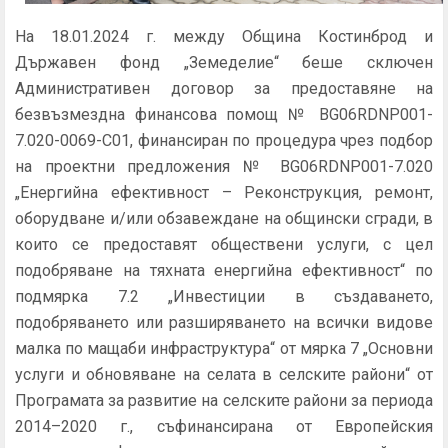
На 18.01.2024 г. между Община Костинброд и
Държавен фонд „Земеделие“ беше сключен
Административен договор за предоставяне на
безвъзмездна финансова помощ № BG06RDNP001-
7.020-0069-C01, финансиран по процедура чрез подбор
на проектни предложения № BG06RDNP001-7.020
„Енергийна ефективност – Реконструкция, ремонт,
оборудване и/или обзавеждане на общински сгради, в
които се предоставят обществени услуги, с цел
подобряване на тяхната енергийна ефективност“ по
подмярка 7.2 „Инвестиции в създаването,
подобряването или разширяването на всички видове
малка по мащаби инфраструктура“ от мярка 7 „Основни
услуги и обновяване на селата в селските райони“ от
Програмата за развитие на селските райони за периода
2014–2020 г., съфинансирана от Европейския