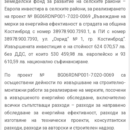
земеделски фонд за развитие на селските райони –
Европа инвестира в селските райони, за реализирането
на проект № BG06RDNP001-7.020-0069 „Въвеждане на
мерки за енергийна ефективност в сградата на община
Костинброд с номер 38978.900.7393.1, в ПИ с номер
38978.900.7393, ул. „Охрид“ №1, гр. Костинброд“.
Извършената инвестиция е на стойност 624 070,57 лв.
без ДДС, от които 530 459,98 лв. европейско и 93
610,59 лв. национално съфинансиране.
По проект № BG06RDNP001-7.020-0069 са
осъществени дейности по извършване на строително-
монтажни работи за реализиране на мерките, посочени
в извършеното енергийно обследване, включително
всички съпътстващи разходи – разходи за направено
обследване за енергийна ефективност, разходи за
изготвяне на технически проекти, консултантски
разходи, разходи за авторски и строителен надзор.