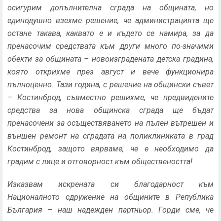
осигурим допълнителна сграда на общината, но
единодушно взехме решение, че администрацията ще
остане такава, каквато е и където се намира, за да
пренасочим средствата към други много по-значими
обекти за общината – новоизградената детска градина,
която открихме през август и вече функционира
пълноценно. Тази година, с решение на общински съвет
– Костинброд, съвместно решихме, че предвидените
средства за нова общинска сграда ще бъдат
пренасочени за осъществяването на пълен вътрешен и
външен ремонт на сградата на поликлиниката в град
Костинброд, защото вярваме, че е необходимо да
градим с лице и отговорност към обществеността!
Изказвам искрената си благодарност към
Националното сдружение на общините в Република
България – наш надежден партньор. Горди сме, че