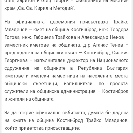
отец Харитон и отец Георги – свещеници на местния
храм „Св. Св. Кирил и Методий“.
На официалната церемония присъстваха Трайко
Младенов – кмет на община Костинброд, инж. Теодора
Гогова, инж. Габриела Трайкова и Александър Ненов –
заместник-кметове на общината, д-р Атанас Тенев –
председател на общински съвет – Костинброд, Силвия
Георгиева – изпълнителен директор на Националното
сдружение на общините в Република България,
кметове и кметски наместници на населените места,
общински съветници, изпълнители по проекта,
служители на общинска администрация – Костинброд
и жители на общината.
За да открие официално събитието, думата бе дадена
на кмета на община Костинброд Трайко Младенов,
който приветства присъстващите: