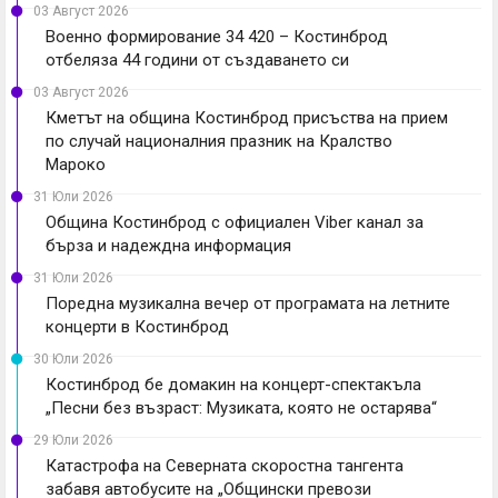
03 Август 2026
Военно формирование 34 420 – Костинброд
отбеляза 44 години от създаването си
03 Август 2026
Кметът на община Костинброд присъства на прием
по случай националния празник на Кралство
Мароко
31 Юли 2026
Община Костинброд с официален Viber канал за
бърза и надеждна информация
31 Юли 2026
Поредна музикална вечер от програмата на летните
концерти в Костинброд
30 Юли 2026
Костинброд бе домакин на концерт-спектакъла
„Песни без възраст: Музиката, която не остарява“
29 Юли 2026
Катастрофа на Северната скоростна тангента
забавя автобусите на „Общински превози