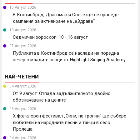
10 Август 2026
В Костинброд, Драгоман и Своге ще се проведе
кампания за активиране на „еЗдраве“
10 Август 2026
Седмичен хороскоп: 10 –16 август
07 Август 2026
Публиката в Костинброд се наслади на поредна
вечер с младите певци от HighLight Singing Academy
НАЙ-ЧЕТЕНИ
04 Август 2026
От 9 август: Отпада задължителното двойно
обозначаване на цените
03 Август 2026
X фолклорен фестивал „Окни, па тропни“ ще събере
любители на народните песни и танци в село
Пролеша
04 Август 2026