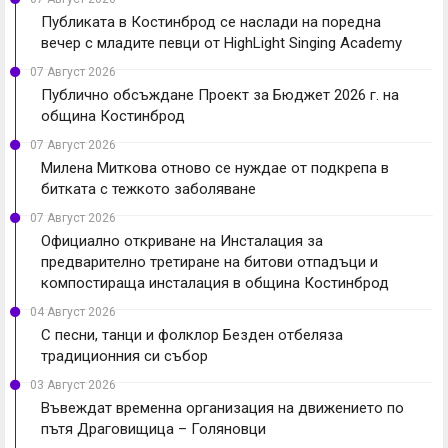
Публиката в Костинброд се наслади на поредна
вечер с младите певци от HighLight Singing Academy
07 Август 2026
Публично обсъждане Проект за Бюджет 2026 г. на
община Костинброд
07 Август 2026
Милена Миткова отново се нуждае от подкрепа в
битката с тежкото заболяване
07 Август 2026
Официално откриване на Инсталация за
предварително третиране на битови отпадъци и
компостираща инсталация в община Костинброд
04 Август 2026
С песни, танци и фолклор Безден отбеляза
традиционния си събор
03 Август 2026
Въвеждат временна организация на движението по
пътя Драговищица – Голяновци