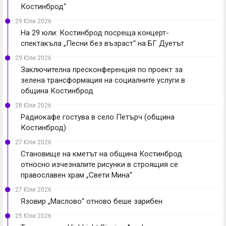
Костинброд“
29 Юли 2026
На 29 юли: Костинброд посреща концерт-
спектакъла „Песни без възраст“ на БГ Дуетът
29 Юли 2026
Заключителна пресконференция по проект за
зелена трансформация на социалните услуги в
община Костинброд
28 Юли 2026
Радиокафе гостува в село Петърч (община
Костинброд)
27 Юли 2026
Становище на кметът на община Костинброд
относно изчезналите рисунки в строящия се
православен храм „Свети Мина“
27 Юли 2026
Язовир „Маслово“ отново беше зарибен
25 Юли 2026