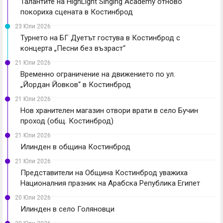
Талантите на HighLight Singing Academy отново
покориха сцената в Костинброд
23 Юли 2026
Турнето на БГ Дуетът гостува в Костинброд с
концерта „Песни без възраст“
21 Юли 2026
Временно ограничение на движението по ул.
„Йордан Йовков“ в Костинброд
21 Юли 2026
Нов хранителен магазин отвори врати в село Бучин
проход (общ. Костинброд)
21 Юли 2026
Илинден в община Костинброд
21 Юли 2026
Представители на Община Костинброд уважиха
Националния празник на Арабска Република Египет
20 Юли 2026
Илинден в село Голяновци