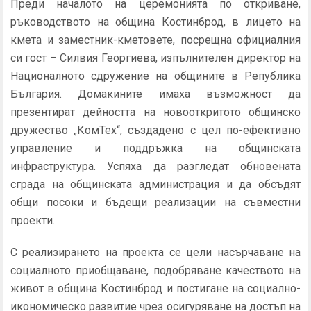
Преди началото на церемонията по откриване,
ръководството на община Костинброд, в лицето на
кмета и заместник-кметовете, посрещна официалния
си гост – Силвия Георгиева, изпълнителен директор на
Националното сдружение на общините в Република
България. Домакините имаха възможност да
презентират дейността на новооткритото общинско
дружество „КомТех“, създадено с цел по-ефективно
управление и поддръжка на общинската
инфраструктура. Успяха да разгледат обновената
сграда на общинската администрация и да обсъдят
общи посоки и бъдещи реализации на съвместни
проекти.
С реализирането на проекта се цели насърчаване на
социалното приобщаване, подобряване качеството на
живот в община Костинброд и постигане на социално-
икономическо развитие чрез осигуряване на достъп на