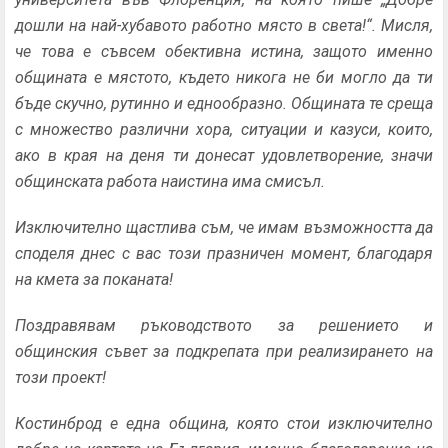
дошли на най-хубавото работно място в света!“. Мисля,
че това е съвсем обективна истина, защото именно
общината е мястото, където никога не би могло да ти
бъде скучно, рутинно и еднообразно. Общината те среща
с множество различни хора, ситуации и казуси, които,
ако в края на деня ти донесат удовлетворение, значи
общинската работа наистина има смисъл.
Изключително щастлива съм, че имам възможността да
споделя днес с вас този празничен момент, благодаря
на кмета за поканата!
Поздравявам ръководството за решението и
общинския съвет за подкрепата при реализирането на
този проект!
Костинброд е една община, която стои изключително