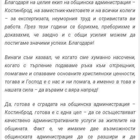
Благодаря на целия екип на общинска администрация –
Костинброд, на заместник-кметовете и на всички колеги
– за експертизата, неуморния труд и отривистата ви
работа. През тези години се борихме, преборихме и
доказахме, че заедно и с общи усилия можем да
постигаме значими успехи. Благодаря!
Винаги съм казвал, че когато сме хуманно насочени,
когато с търпение подаваме ръка към отсрещния,
помагаме и спазваме основните християнски ценности,
тогава и Господ е с нас и ни помага, а именно в това е
нашата сила – да вървим с вяра напред!
Да, готова е сградата на общинска администрация –
Костинброд, готова е с една цел – да се осъществяват
качествено административните услуги за жителите на
общината. Факт е, че имахме две възможности
общинската администрация да се разшири и да