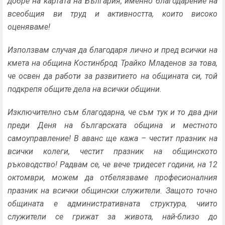
добре на картата на България, именно благодарение на
всеобщия ви труд и активността, които високо
оценяваме!
Използвам случая да благодаря лично и пред всички на
кмета на община Костинброд Трайко Младенов за това,
че освен да работи за развитието на общината си, той
подкрепя общите дела на всички общини.
Изключително съм благодарна, че съм тук и то два дни
преди Деня на българската община и местното
самоуправление! В аванс ще кажа – честит празник на
всички колеги, честит празник на общинското
ръководство! Радвам се, че вече тридесет години, на 12
октомври, можем да отбелязваме професионалния
празник на всички общински служители. Защото точно
общината е административната структура, чиито
служители се грижат за живота, най-близо до