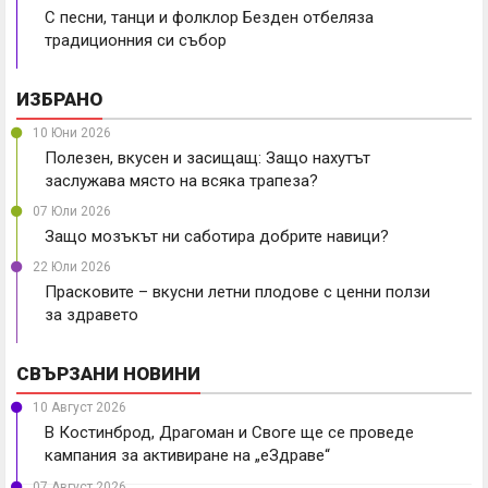
С песни, танци и фолклор Безден отбеляза
традиционния си събор
ИЗБРАНО
10 Юни 2026
Полезен, вкусен и засищащ: Защо нахутът
заслужава място на всяка трапеза?
07 Юли 2026
Защо мозъкът ни саботира добрите навици?
22 Юли 2026
Прасковите – вкусни летни плодове с ценни ползи
за здравето
СВЪРЗАНИ НОВИНИ
10 Август 2026
В Костинброд, Драгоман и Своге ще се проведе
кампания за активиране на „еЗдраве“
07 Август 2026