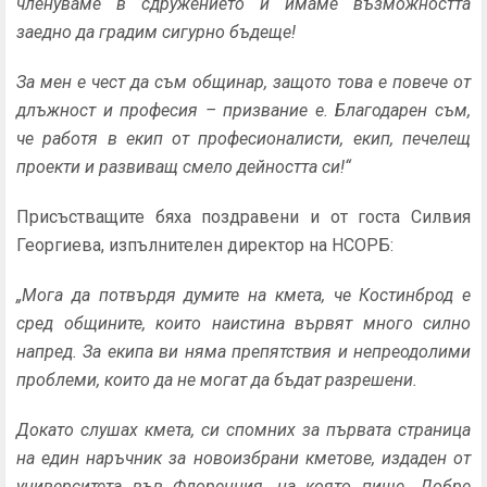
членуваме в сдружението и имаме възможността
заедно да градим сигурно бъдеще!
За мен е чест да съм общинар, защото това е повече от
длъжност и професия – призвание е. Благодарен съм,
че работя в екип от професионалисти, екип, печелещ
проекти и развиващ смело дейността си!“
Присъстващите бяха поздравени и от госта Силвия
Георгиева, изпълнителен директор на НСОРБ:
„Мога да потвърдя думите на кмета, че Костинброд е
сред общините, които наистина вървят много силно
напред. За екипа ви няма препятствия и непреодолими
проблеми, които да не могат да бъдат разрешени.
Докато слушах кмета, си спомних за първата страница
на един наръчник за новоизбрани кметове, издаден от
университета във Флоренция, на която пише „Добре