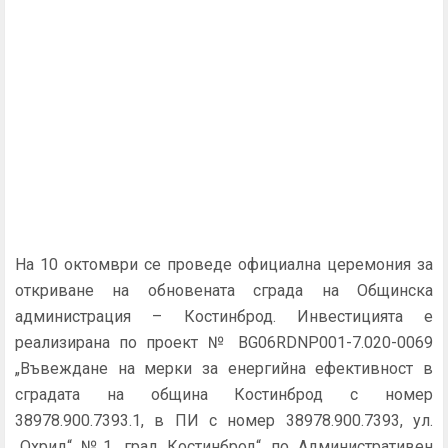
На 10 октомври се проведе официална церемония за
откриване на обновената сграда на Общинска
администрация – Костинброд. Инвестицията е
реализирана по проект № BG06RDNP001-7.020-0069
„Въвеждане на мерки за енергийна ефективност в
сградата на община Костинброд с номер
38978.900.7393.1, в ПИ с номер 38978.900.7393, ул.
„Охрид“ №1, град Костинброд“ по Административен