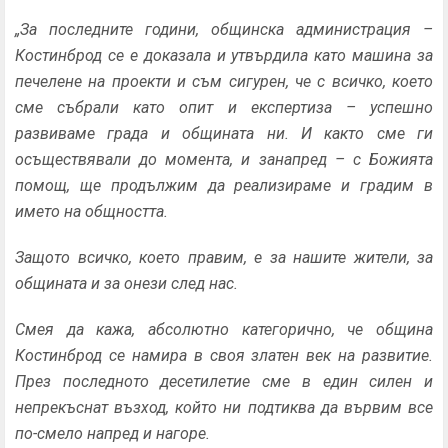
„За последните години, общинска администрация –
Костинброд се е доказала и утвърдила като машина за
печелене на проекти и съм сигурен, че с всичко, което
сме събрали като опит и експертиза – успешно
развиваме града и общината ни. И както сме ги
осъществявали до момента, и занапред – с Божията
помощ, ще продължим да реализираме и градим в
името на общността.
Защото всичко, което правим, е за нашите жители, за
общината и за онези след нас.
Смея да кажа, абсолютно категорично, че община
Костинброд се намира в своя златен век на развитие.
През последното десетилетие сме в един силен и
непрекъснат възход, който ни подтиква да вървим все
по-смело напред и нагоре.