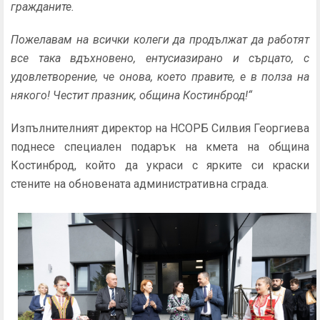
гражданите.
Пожелавам на всички колеги да продължат да работят
все така вдъхновено, ентусиазирано и сърцато, с
удовлетворение, че онова, което правите, е в полза на
някого! Честит празник, община Костинброд!“
Изпълнителният директор на НСОРБ Силвия Георгиева
поднесе специален подарък на кмета на община
Костинброд, който да украси с ярките си краски
стените на обновената административна сграда.