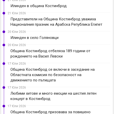
21 Юли 2026
Илинден в община Костинброд
21 Юли 2026
Представители на Община Костинброд уважиха
Националния празник на Арабска Република Египет
20 Юли 2026
Илинден в село Голяновци
20 Юли 2026
Община Костинброд отбеляза 189 години от
рождението на Васил Левски
17 Юли 2026
Община Костинброд се включи в заседание на
Областната комисия по безопасност на
движението по пътищата
17 Юли 2026
Любими хитове и много емоции на шестия летен
концерт в Костинброд
17 Юли 2026
Община Костинброд призовава за повишено