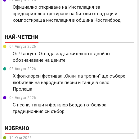
07 Август 2026
Официално откриване на Инсталация за
предварително третиране на битови отпадъци и
компостираща инсталация в община Костинброд
НАЙ-ЧЕТЕНИ
04 Август 2026
От 9 август: Отпада задължителното двойно
обозначаване на цените
03 Август 2026
X фолклорен фестивал „Окни, па тропни“ ще събере
любители на народните песни и танци в село
Пролеша
04 Август 2026
С песни, танци и фолклор Безден отбеляза
традиционния си събор
ИЗБРАНО
10 Юни 2026