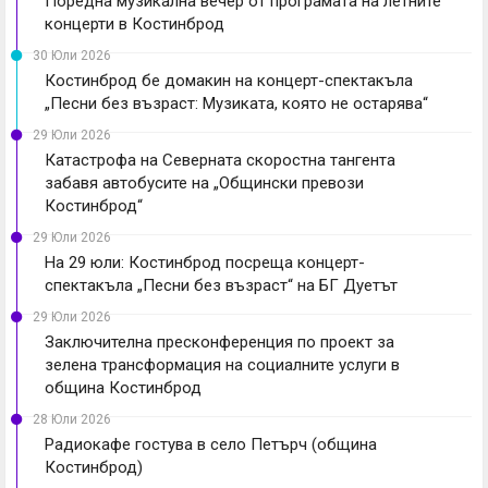
Поредна музикална вечер от програмата на летните
концерти в Костинброд
30 Юли 2026
Костинброд бе домакин на концерт-спектакъла
„Песни без възраст: Музиката, която не остарява“
29 Юли 2026
Катастрофа на Северната скоростна тангента
забавя автобусите на „Общински превози
Костинброд“
29 Юли 2026
На 29 юли: Костинброд посреща концерт-
спектакъла „Песни без възраст“ на БГ Дуетът
29 Юли 2026
Заключителна пресконференция по проект за
зелена трансформация на социалните услуги в
община Костинброд
28 Юли 2026
Радиокафе гостува в село Петърч (община
Костинброд)