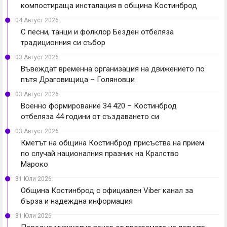
компостираща инсталация в община Костинброд
04 Август 2026
С песни, танци и фолклор Безден отбеляза
традиционния си събор
03 Август 2026
Въвеждат временна организация на движението по
пътя Драговищица – Голяновци
03 Август 2026
Военно формирование 34 420 – Костинброд
отбеляза 44 години от създаването си
03 Август 2026
Кметът на община Костинброд присъства на прием
по случай националния празник на Кралство
Мароко
31 Юли 2026
Община Костинброд с официален Viber канал за
бърза и надеждна информация
31 Юли 2026