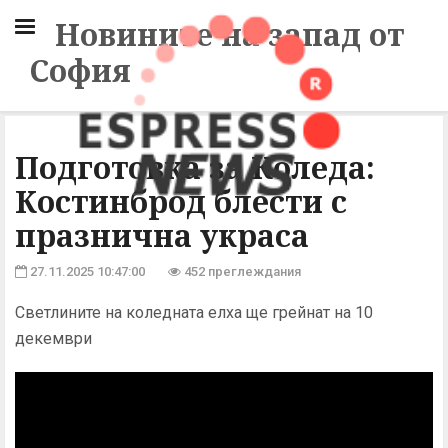
Новините на запад от
София
Подготовка за Коледа:
Костинброд блести с
празнична украса
27.11.2025 10:47:00
452 преглеждания
Светлините на коледната елха ще грейнат на 10
декември