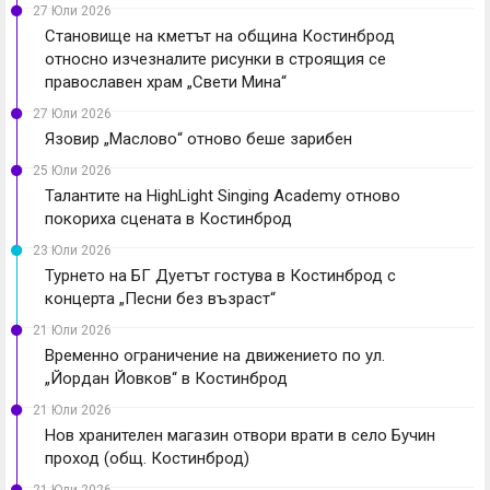
27 Юли 2026
Становище на кметът на община Костинброд
относно изчезналите рисунки в строящия се
православен храм „Свети Мина“
27 Юли 2026
Язовир „Маслово“ отново беше зарибен
25 Юли 2026
Талантите на HighLight Singing Academy отново
покориха сцената в Костинброд
23 Юли 2026
Турнето на БГ Дуетът гостува в Костинброд с
концерта „Песни без възраст“
21 Юли 2026
Временно ограничение на движението по ул.
„Йордан Йовков“ в Костинброд
21 Юли 2026
Нов хранителен магазин отвори врати в село Бучин
проход (общ. Костинброд)