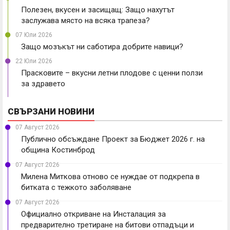
Полезен, вкусен и засищащ: Защо нахутът
заслужава място на всяка трапеза?
07 Юли 2026
Защо мозъкът ни саботира добрите навици?
22 Юли 2026
Прасковите – вкусни летни плодове с ценни ползи
за здравето
СВЪРЗАНИ НОВИНИ
07 Август 2026
Публично обсъждане Проект за Бюджет 2026 г. на
община Костинброд
07 Август 2026
Милена Миткова отново се нуждае от подкрепа в
битката с тежкото заболяване
07 Август 2026
Официално откриване на Инсталация за
предварително третиране на битови отпадъци и