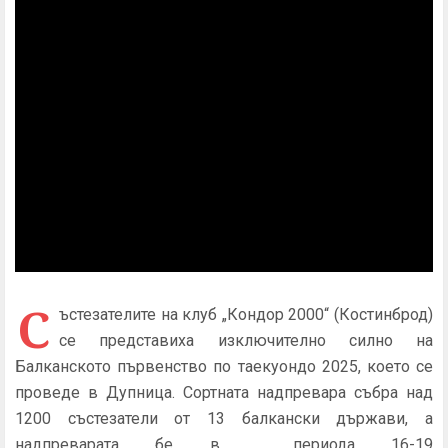
С
ъстезателите на клуб „Кондор 2000“ (Костинброд)
се представиха изключително силно на
Балканското първенство по таекуондо 2025, което се
проведе в Дупница. Сортната надпревара събра над
1200 състезатели от 13 балкански държави, а
надпреварата бе в периода 16-19