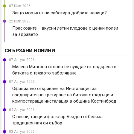
07 Юли 2026
Защо мозъкът ни саботира добрите навици?
22 Юли 2026
Прасковите – вкусни летни плодове с ценни ползи
за здравето
СВЪРЗАНИ НОВИНИ
07 Август 2026
Милена Миткова отново се нуждае от подкрепа в
битката с тежкото заболяване
07 Август 2026
Официално откриване на Инсталация за
предварително третиране на битови отпадъци и
компостираща инсталация в община Костинброд
04 Август 2026
С песни, танци и фолклор Безден отбеляза
традиционния си събор
03 Август 2026