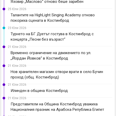
Язовир „Маслово“ отново беше зарибен
25 Юли 2026
Талантите на HighLight Singing Academy отново
покориха сцената в Костинброд
23 Юли 2026
Турнето на БГ Дуетът гостува в Костинброд с
концерта „Песни без възраст“
21 Юли 2026
Временно ограничение на движението по ул.
„Йордан Йовков“ в Костинброд
21 Юли 2026
Нов хранителен магазин отвори врати в село Бучин
проход (общ. Костинброд)
21 Юли 2026
Илинден в община Костинброд
21 Юли 2026
Представители на Община Костинброд уважиха
Националния празник на Арабска Република Египет