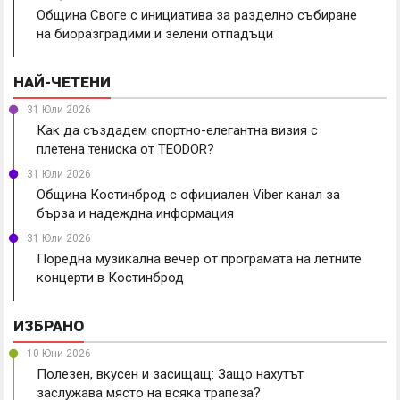
Община Своге с инициатива за разделно събиране
на биоразградими и зелени отпадъци
НАЙ-ЧЕТЕНИ
31 Юли 2026
Как да създадем спортно-елегантна визия с
плетена тениска от TEODOR?
31 Юли 2026
Община Костинброд с официален Viber канал за
бърза и надеждна информация
31 Юли 2026
Поредна музикална вечер от програмата на летните
концерти в Костинброд
ИЗБРАНО
10 Юни 2026
Полезен, вкусен и засищащ: Защо нахутът
заслужава място на всяка трапеза?