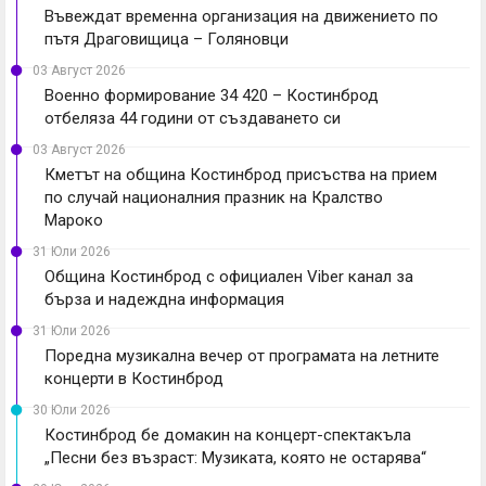
Въвеждат временна организация на движението по
пътя Драговищица – Голяновци
03 Август 2026
Военно формирование 34 420 – Костинброд
отбеляза 44 години от създаването си
03 Август 2026
Кметът на община Костинброд присъства на прием
по случай националния празник на Кралство
Мароко
31 Юли 2026
Община Костинброд с официален Viber канал за
бърза и надеждна информация
31 Юли 2026
Поредна музикална вечер от програмата на летните
концерти в Костинброд
30 Юли 2026
Костинброд бе домакин на концерт-спектакъла
„Песни без възраст: Музиката, която не остарява“