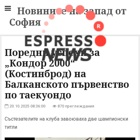
Новините на запад от
София
Поредни успехи за
„Кондор 2000“
(Костинброд) на
Балканското първенство
по таекуондо
20.10.2025 08:36:00
870 преглеждания
Състезателите на клуба завоюваха две шампионски
титли