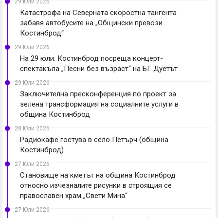
29 Юли 2026
Катастрофа на Северната скоростна тангента
забавя автобусите на „Общински превози
Костинброд“
29 Юли 2026
На 29 юли: Костинброд посреща концерт-
спектакъла „Песни без възраст“ на БГ Дуетът
29 Юли 2026
Заключителна пресконференция по проект за
зелена трансформация на социалните услуги в
община Костинброд
28 Юли 2026
Радиокафе гостува в село Петърч (община
Костинброд)
27 Юли 2026
Становище на кметът на община Костинброд
относно изчезналите рисунки в строящия се
православен храм „Свети Мина“
27 Юли 2026