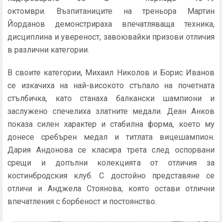
октомври. Възпитаниците на треньора Мартин
Йорданов демонстрираха впечатляваща техника,
дисциплина и увереност, завоювайки призови отличия
в различни категории.
В своите категории, Михаил Николов и Борис Иванов
се изкачиха на най-високото стъпало на почетната
стълбичка, като станаха балкански шампиони и
заслужено спечелиха златните медали. Деан Анков
показа силен характер и стабилна форма, което му
донесе сребърен медал и титлата вицешампион.
Дария Андонова се класира трета след оспорвани
срещи и допълни колекцията от отличия за
костинбродския клуб. С достойно представяне се
отличи и Анджела Стоянова, която остави отлични
впечатления с борбеност и постоянство.