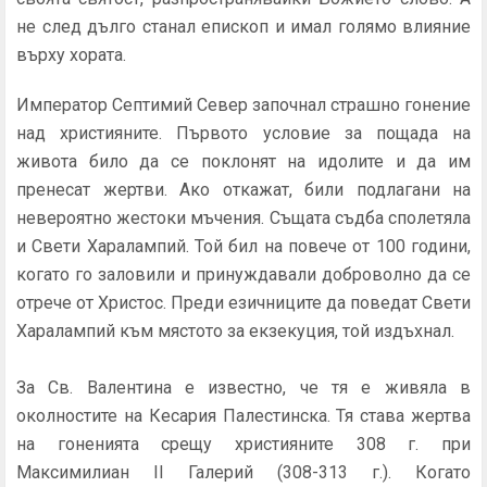
не след дълго станал епископ и имал голямо влияние
върху хората.
Император Септимий Север започнал страшно гонение
над християните. Първото условие за пощада на
живота било да се поклонят на идолите и да им
пренесат жертви. Ако откажат, били подлагани на
невероятно жестоки мъчения. Същата съдба сполетяла
и Свети Харалампий. Той бил на повече от 100 години,
когато го заловили и принуждавали доброволно да се
отрече от Христос. Преди езичниците да поведат Свети
Харалампий към мястото за екзекуция, той издъхнал.
За Св. Валентина е известно, че тя е живяла в
околностите на Кесария Палестинска. Тя става жертва
на гоненията срещу християните 308 г. при
Максимилиан ІІ Галерий (308-313 г.). Когато