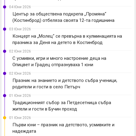
04 Юни 2026
Център за обществена подкрепа „Промяна“
(Костинброд) отбеляза своята 12-та годишнина
03 Юни 2026
Концерт на „Молец“ се превърна в кулминацията на
празника за Деня на детето в Костинброд
02 Юни 2026
С усмивки, игри и много настроение деца на
Опицвет и Градец отпразнуваха 1 юни
02 Юни 2026
Празник на знанието и детството събра ученици,
родители и гости в село Петърч
01 Юни 2026
Традиционният събор за Петдесетница събра
жители и гости в Бучин проход
01 Юни 2026
Първи юни – празник на детството, усмивките и
надеждата