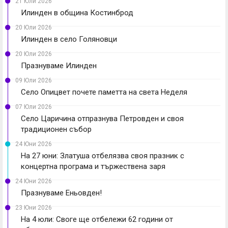
21 Юли 2026
Илинден в община Костинброд
20 Юли 2026
Илинден в село Голяновци
20 Юли 2026
Празнуваме Илинден
09 Юли 2026
Село Опицвет почете паметта на света Неделя
07 Юли 2026
Село Царичина отпразнува Петровден и своя
традиционен събор
24 Юни 2026
На 27 юни: Златуша отбелязва своя празник с
концертна програма и тържествена заря
24 Юни 2026
Празнуваме Еньовден!
23 Юни 2026
На 4 юли: Своге ще отбележи 62 години от