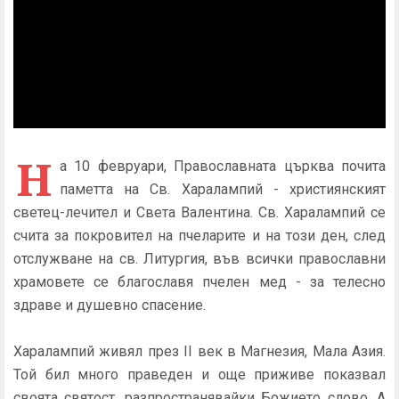
Н
а 10 февруари, Православната църква почита
паметта на Св. Харалампий - християнският
светец-лечител и Света Валентина. Св. Харалампий се
счита за покровител на пчеларите и на този ден, след
отслужване на св. Литургия, във всички православни
храмовете се благославя пчелен мед - за телесно
здраве и душевно спасение.
Харалампий живял през II век в Магнезия, Мала Азия.
Той бил много праведен и още приживе показвал
своята святост, разпространявайки Божието слово. А