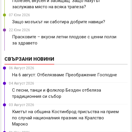
Полезен, вкусен и засищащ: Защо нахутът
заслужава място на всяка трапеза?
07 Юли 2026
Защо мозъкът ни саботира добрите навици?
22 Юли 2026
Прасковите – вкусни летни плодове с ценни ползи
за здравето
СВЪРЗАНИ НОВИНИ
06 Август 2026
На 6 август: Отбелязваме Преображение Господне
04 Август 2026
С песни, танци и фолклор Безден отбеляза
традиционния си събор
03 Август 2026
Кметът на община Костинброд присъства на прием
по случай националния празник на Кралство
Мароко