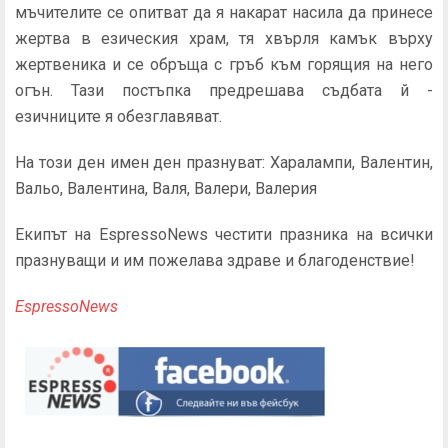
мъчителите се опитват да я накарат насила да принесе
жертва в езическия храм, тя хвърля камък върху
жертвеника и се обръща с гръб към горящия на него
огън. Тази постъпка предрешава съдбата й -
езичниците я обезглавяват.
На този ден имен ден празнуват: Харалампи, Валентин,
Вальо, Валентина, Валя, Валери, Валерия
Екипът на EspressoNews честити празника на всички
празнуващи и им пожелава здраве и благоденствие!
EspressoNews