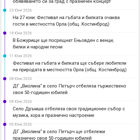
обявяването си за град с празничен концерт
23 Юни 2026
На 27 юни: Фестивал на гъбата и билката очаква
гости в местността Орла (общ. Костинброд)
18 Юни 2026
В Божурище ще посрещнат Еньовден с венци,
билки и народни песни
11 Юни 2026
Фестивал на гъбата и билката ще събере любители
на природата в местността Орла (общ. Костинброд)
08 Юни 2026
ДГ „Виолина“ в село Петърч отбеляза тържествено
своя 50-годишен юбилей
08 Юни 2026
Село Дръмша отбеляза своя традиционен събор с
музика, хора и празнично настроение
05 Юни 2026
ДГ „Виолина“ в село Петърч ще отбележи
празнично своя 50-годишен юбилей