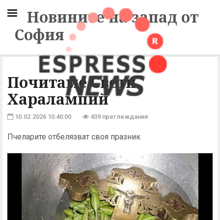
Новините на запад от
София
Почитаме Свети
Харалампий
10.02.2026 10:40:00
439 преглеждания
Пчеларите отбелязват своя празник