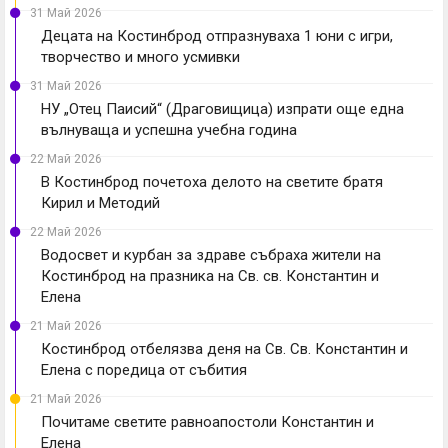
31 Май 2026
Децата на Костинброд отпразнуваха 1 юни с игри,
творчество и много усмивки
31 Май 2026
НУ „Отец Паисий“ (Драговищица) изпрати още една
вълнуваща и успешна учебна година
22 Май 2026
В Костинброд почетоха делото на светите братя
Кирил и Методий
22 Май 2026
Водосвет и курбан за здраве събраха жители на
Костинброд на празника на Св. св. Константин и
Елена
21 Май 2026
Костинброд отбелязва деня на Св. Св. Константин и
Елена с поредица от събития
21 Май 2026
Почитаме светите равноапостоли Константин и
Елена