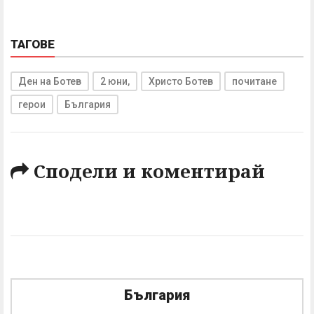
ТАГОВЕ
Ден на Ботев
2 юни,
Христо Ботев
почитане
герои
България
Сподели и коментирай
България