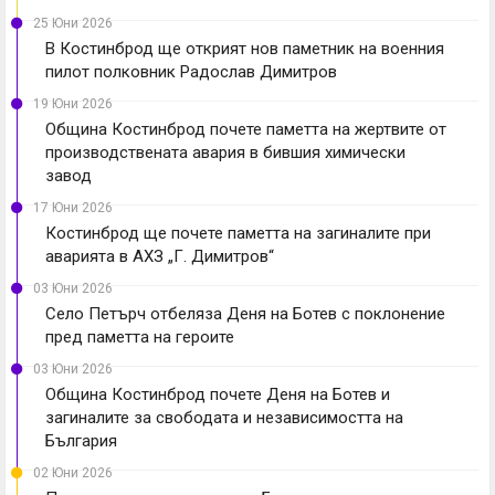
25 Юни 2026
В Костинброд ще открият нов паметник на военния
пилот полковник Радослав Димитров
19 Юни 2026
Община Костинброд почете паметта на жертвите от
производствената авария в бившия химически
завод
17 Юни 2026
Костинброд ще почете паметта на загиналите при
аварията в АХЗ „Г. Димитров“
03 Юни 2026
Село Петърч отбеляза Деня на Ботев с поклонение
пред паметта на героите
03 Юни 2026
Община Костинброд почете Деня на Ботев и
загиналите за свободата и независимостта на
България
02 Юни 2026