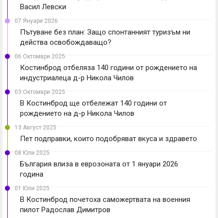
Васил Левски
07 Януари 2026
Пътуване без план: Защо спонтанният туризъм ни
действа освобождаващо?
06 Октомври 2025
Костинброд отбеляза 140 години от рождението на
индустриалеца д-р Никола Чилов
03 Октомври 2025
В Костинброд ще отбележат 140 години от
рождението на д-р Никола Чилов
13 Август 2025
Пет подправки, които подобряват вкуса и здравето
08 Юли 2025
България влиза в еврозоната от 1 януари 2026
година
01 Юли 2025
В Костинброд почетоха саможертвата на военния
пилот Радослав Димитров