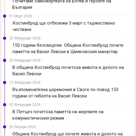
Почитаме саможертвата на Ботев и героите на
България
01 Март 2026
Костинброд ще отбележи 3 март с тържествено
честване
20 Февруари 2026
153 години безсмъртие: Община Костинброд почете
паметта на Васил Левски в Шияковския манастир
20 Февруари 2026
В община Костинброд почетоха живота и делото на
Васил Левски
12 Февруари 2026
Възпоменателна церемония в Своге по повод 153
години от гибелта на Васил Левски
02 Февруари 2026
В Петърч почетоха паметта на жертвите на
комунистическия режим
26 Януари 2026
Община Костинброд ще почете живота и делото на