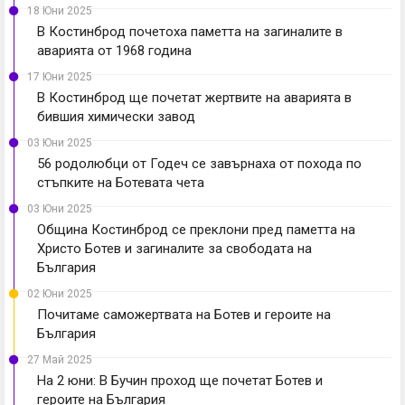
18 Юни 2025
В Костинброд почетоха паметта на загиналите в
аварията от 1968 година
17 Юни 2025
В Костинброд ще почетат жертвите на аварията в
бившия химически завод
03 Юни 2025
56 родолюбци от Годеч се завърнаха от похода по
стъпките на Ботевата чета
03 Юни 2025
Oбщина Костинброд се преклони пред паметта на
Христо Ботев и загиналите за свободата на
България
02 Юни 2025
Почитаме саможертвата на Ботев и героите на
България
27 Май 2025
На 2 юни: В Бучин проход ще почетат Ботев и
героите на България