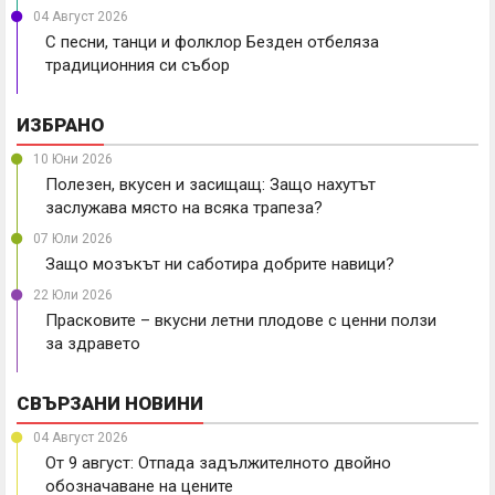
04 Август 2026
С песни, танци и фолклор Безден отбеляза
традиционния си събор
ИЗБРАНО
10 Юни 2026
Полезен, вкусен и засищащ: Защо нахутът
заслужава място на всяка трапеза?
07 Юли 2026
Защо мозъкът ни саботира добрите навици?
22 Юли 2026
Прасковите – вкусни летни плодове с ценни ползи
за здравето
СВЪРЗАНИ НОВИНИ
04 Август 2026
От 9 август: Отпада задължителното двойно
обозначаване на цените