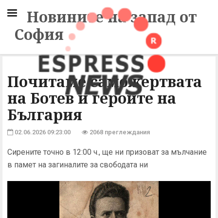
Новините на запад от
София
Почитаме саможертвата
на Ботев и героите на
България
02.06.2026 09:23:00
2068 преглеждания
Сирените точно в 12:00 ч., ще ни призоват за мълчание
в памет на загиналите за свободата ни