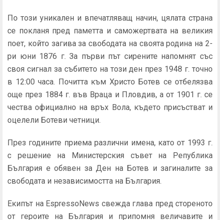
По този уникален и впечатляващ начин, цялата страна
се покланя пред паметта и саможертвата на великия
поет, който загива за свободата на своята родина на 2-
ри юни 1876 г. За първи път сирените напомнят със
своя сигнал за събитето на този ден през 1948 г. точно
в 12:00 часа. Почитта към Христо Ботев се отбелязва
още през 1884 г. във Враца и Пловдив, а от 1901 г. се
чества официално на връх Вола, където присъстват и
оцелели Ботеви четници.
През годините приема различни имена, като от 1993 г.
с решение на Министерския съвет на Република
България е обявен за Ден на Ботев и загиналите за
свободата и независимостта на България.
Екипът на EspressoNews свежда глава пред стореното
от героите на България и припомня величавите и