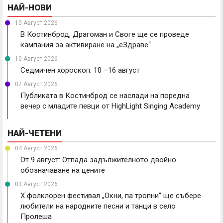
НАЙ-НОВИ
10 Август 2026
В Костинброд, Драгоман и Своге ще се проведе
кампания за активиране на „еЗдраве“
10 Август 2026
Седмичен хороскоп: 10 –16 август
07 Август 2026
Публиката в Костинброд се наслади на поредна
вечер с младите певци от HighLight Singing Academy
НАЙ-ЧЕТЕНИ
04 Август 2026
От 9 август: Отпада задължителното двойно
обозначаване на цените
03 Август 2026
X фолклорен фестивал „Окни, па тропни“ ще събере
любители на народните песни и танци в село
Пролеша