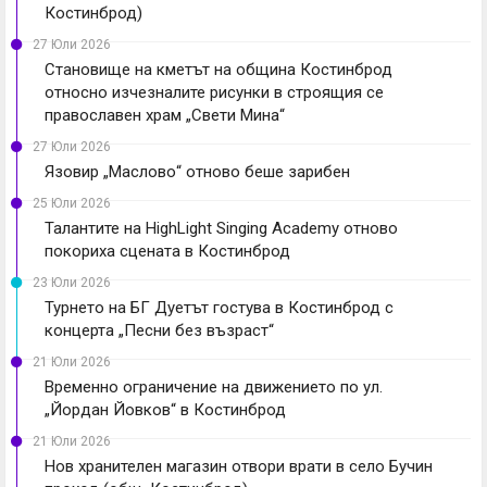
Костинброд)
27 Юли 2026
Становище на кметът на община Костинброд
относно изчезналите рисунки в строящия се
православен храм „Свети Мина“
27 Юли 2026
Язовир „Маслово“ отново беше зарибен
25 Юли 2026
Талантите на HighLight Singing Academy отново
покориха сцената в Костинброд
23 Юли 2026
Турнето на БГ Дуетът гостува в Костинброд с
концерта „Песни без възраст“
21 Юли 2026
Временно ограничение на движението по ул.
„Йордан Йовков“ в Костинброд
21 Юли 2026
Нов хранителен магазин отвори врати в село Бучин