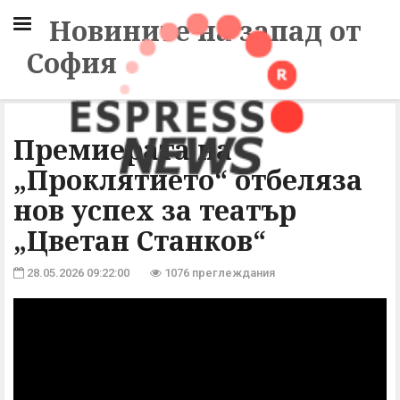
Новините на запад от
София
Премиерата на
„Проклятието“ отбеляза
нов успех за театър
„Цветан Станков“
28.05.2026 09:22:00
1076 преглеждания