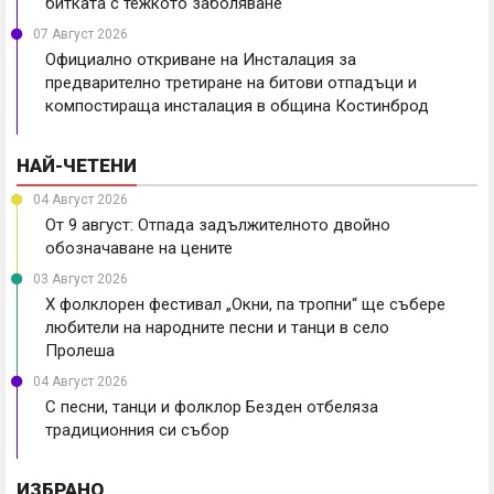
битката с тежкото заболяване
07 Август 2026
Официално откриване на Инсталация за
предварително третиране на битови отпадъци и
компостираща инсталация в община Костинброд
НАЙ-ЧЕТЕНИ
04 Август 2026
От 9 август: Отпада задължителното двойно
обозначаване на цените
03 Август 2026
X фолклорен фестивал „Окни, па тропни“ ще събере
любители на народните песни и танци в село
Пролеша
04 Август 2026
С песни, танци и фолклор Безден отбеляза
традиционния си събор
ИЗБРАНО