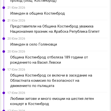
проход (общ. Костинброд)
21 Юли 2026
Илинден в община Костинброд
21 Юли 2026
Представители на Община Костинброд уважиха
Националния празник на Арабска Република Египет
20 Юли 2026
Илинден в село Голяновци
20 Юли 2026
Община Костинброд отбеляза 189 години от
рождението на Васил Левски
17 Юли 2026
Община Костинброд се включи в заседание на
Областната комисия по безопасност на
движението по пътищата
17 Юли 2026
Любими хитове и много емоции на шестия летен
концерт в Костинброд