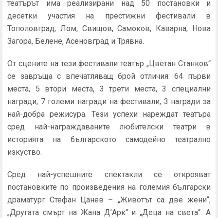
театърът има реализирани над 50 постановки и
десетки участия на престижни фестивали в
Тополовград, Лом, Свищов, Самоков, Каварна, Нова
Загора, Белене, Асеновград и Трявна.
От сцените на тези фестивали театър „Цветан Станков“
се завръща с впечатляващ брой отличия: 64 първи
места, 5 втори места, 3 трети места, 3 специални
награди, 7 големи награди на фестивали, 3 награди за
най-добра режисура. Тези успехи нареждат театъра
сред най-награждаваните любителски театри в
историята на българското самодейно театрално
изкуство.
Сред най-успешните спектакли се открояват
постановките по произведения на големия български
драматург Стефан Цанев – „Животът са две жени“,
„Другата смърт на Жана Д’Арк“ и „Деца на света“. А