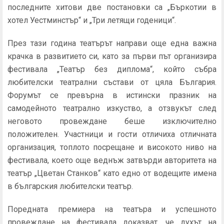
последните хитови две постановки са „Бъркотии в
хотел Уестминстър“ и „Три летящи годеници“.
През тази година театърът направи още една важна
крачка в развитието си, като за първи път организира
фестивала „Театър без диплома“, който събра
любителски театрални състави от цяла България.
Форумът се превърна в истински празник на
самодейното театрално изкуство, а отзвукът след
неговото провеждане беше изключително
положителен. Участници и гости отличиха отличната
организация, топлото посрещане и високото ниво на
фестивала, което още веднъж затвърди авторитета на
театър „Цветан Станков“ като едно от водещите имена
в българския любителски театър.
Поредната премиера на театъра и успешното
провеждане на фестивала доказват, че духът на