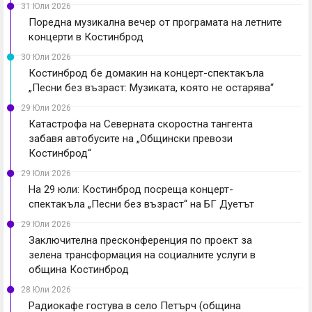
31 Юли 2026
Поредна музикална вечер от програмата на летните
концерти в Костинброд
30 Юли 2026
Костинброд бе домакин на концерт-спектакъла
„Песни без възраст: Музиката, която не остарява“
29 Юли 2026
Катастрофа на Северната скоростна тангента
забавя автобусите на „Общински превози
Костинброд“
29 Юли 2026
На 29 юли: Костинброд посреща концерт-
спектакъла „Песни без възраст“ на БГ Дуетът
29 Юли 2026
Заключителна пресконференция по проект за
зелена трансформация на социалните услуги в
община Костинброд
28 Юли 2026
Радиокафе гостува в село Петърч (община