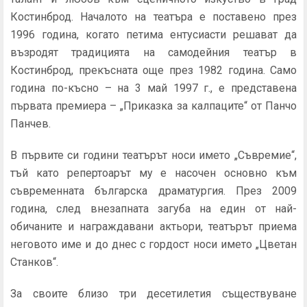
Костинброд. Началото на театъра е поставено през
1996 година, когато петима ентусиасти решават да
възродят традицията на самодейния театър в
Костинброд, прекъсната още през 1982 година. Само
година по-късно – на 3 май 1997 г., е представена
първата премиера – „Приказка за калпаците“ от Панчо
Панчев.
В първите си години театърът носи името „Съвремие“,
тъй като репертоарът му е насочен основно към
съвременната българска драматургия. През 2009
година, след внезапната загуба на един от най-
обичаните и награждавани актьори, театърът приема
неговото име и до днес с гордост носи името „Цветан
Станков“.
За своите близо три десетилетия съществуване