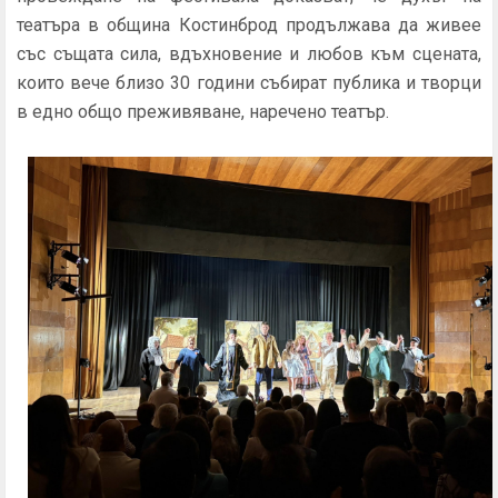
театъра в община Костинброд продължава да живее
със същата сила, вдъхновение и любов към сцената,
които вече близо 30 години събират публика и творци
в едно общо преживяване, наречено театър.