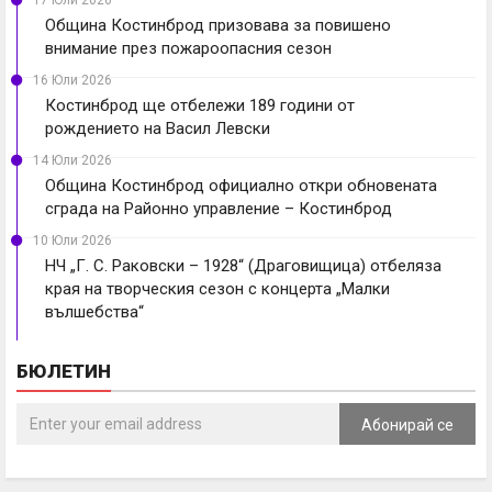
17 Юли 2026
Община Костинброд призовава за повишено
внимание през пожароопасния сезон
16 Юли 2026
Костинброд ще отбележи 189 години от
рождението на Васил Левски
14 Юли 2026
Община Костинброд официално откри обновената
сграда на Районно управление – Костинброд
10 Юли 2026
НЧ „Г. С. Раковски – 1928“ (Драговищица) отбеляза
края на творческия сезон с концерта „Малки
вълшебства“
БЮЛЕТИН
Абонирай се