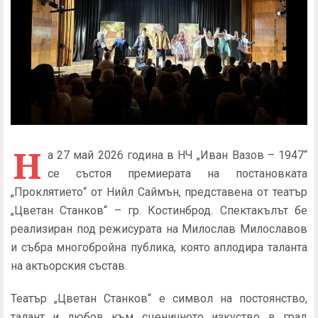
Н
а 27 май 2026 година в НЧ „Иван Вазов – 1947“
се състоя премиерата на постановката
„Проклятието“ от Нийл Саймън, представена от театър
„Цветан Станков“ – гр. Костинброд. Спектакълът бе
реализиран под режисурата на Милослав Милославов
и събра многобройна публика, която аплодира таланта
на актьорския състав.
Театър „Цветан Станков“ е символ на постоянство,
талант и любов към сценичното изкуство в град