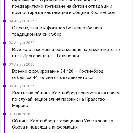
Официално откриване на Инсталация за
предварително третиране на битови отпадъци и
компостираща инсталация в община Костинброд
04 Август 2026
С песни, танци и фолклор Безден отбеляза
традиционния си събор
03 Август 2026
Въвеждат временна организация на движението по
пътя Драговищица – Голяновци
03 Август 2026
Военно формирование 34 420 – Костинброд
отбеляза 44 години от създаването си
03 Август 2026
Кметът на община Костинброд присъства на прием
по случай националния празник на Кралство
Мароко
31 Юли 2026
Община Костинброд с официален Viber канал за
бърза и надеждна информация