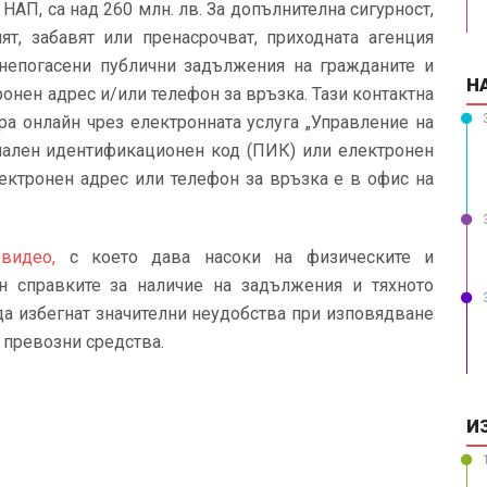
НАП, са над 260 млн. лв. За допълнителна сигурност,
ят, забавят или пренасрочват, приходната агенция
непогасени публични задължения на гражданите и
Н
онен адрес и/или телефон за връзка. Тази контактна
а онлайн чрез електронната услуга „Управление на
онален идентификационен код (ПИК) или електронен
ектронен адрес или телефон за връзка е в офис на
идео,
с което дава насоки на физическите и
н справките за наличие на задължения и тяхното
да избегнат значителни неудобства при изповядване
 превозни средства.
И