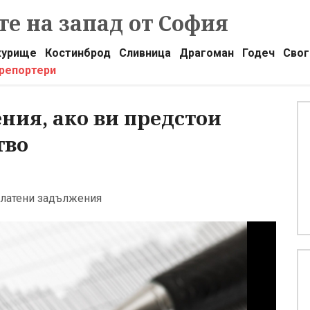
е на запад от София
урище
Костинброд
Сливница
Драгоман
Годеч
Свог
 репортери
ния, ако ви предстои
тво
платени задължения