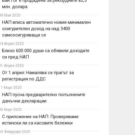
Ван Гог е продадена за рекордните 82,5
млн. долара
08 Май 2025
НАП вписа автоматично новия минимален
осигурителен доход на над 3400
самоосигуряващи се
24 Април 2025
Близо 600 000 души са обявили доходите
си пред НАП
01 Април 2025
От 1 април: Намалява се прагът за
регистрация по ДДС
11 Март 2025
НАП пусна предварително попълнените
данъчни декларации
05 Март 2025
С приложение на НАП: Проверяваме
истински ли са касовите бележки
03 Февруари 2025