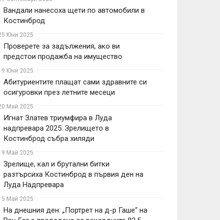
Вандали нанесоха щети по автомобили в
Костинброд
25 Юни 2025
Проверете за задължения, ако ви
предстои продажба на имущество
19 Юни 2025
Абитуриентите плащат сами здравните си
осигуровки през летните месеци
20 Май 2025
Игнат Златев триумфира в Луда
надпревара 2025: Зрелището в
Костинброд събра хиляди
19 Май 2025
Зрелище, кал и брутални битки
разтърсиха Костинброд в първия ден на
Луда Надпревара
15 Май 2025
На днешния ден: „Портрет на д-р Гаше“ на