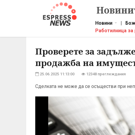
Новинит
Новини
|
Бож
Работилница за
Проверете за задълже
продажба на имущес
25.06.2025 11:13:00
12348 преглеждания
Сделката не може да се осъществи при не