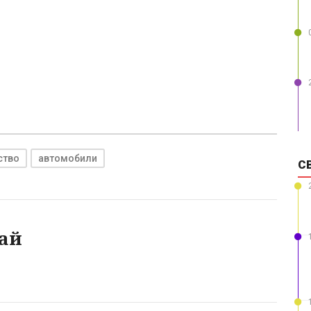
ство
автомобили
С
ай