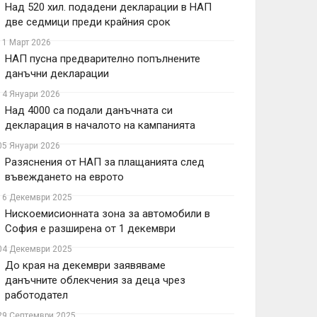
Над 520 хил. подадени декларации в НАП
две седмици преди крайния срок
11 Март 2026
НАП пусна предварително попълнените
данъчни декларации
14 Януари 2026
Над 4000 са подали данъчната си
декларация в началото на кампанията
05 Януари 2026
Разяснения от НАП за плащанията след
въвеждането на еврото
16 Декември 2025
Нискоемисионната зона за автомобили в
София е разширена от 1 декември
04 Декември 2025
До края на декември заявяваме
данъчните облекчения за деца чрез
работодател
29 Септември 2025