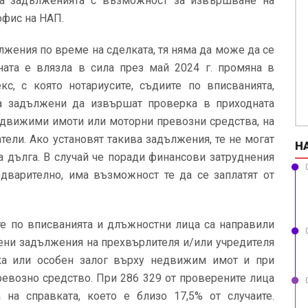
 за задълженията с възможност за извършване на
офис на НАП.
лжения по време на сделката, тя няма да може да се
ната е влязла в сила през май 2024 г. промяна в
кс, с която нотариусите, съдиите по вписванията,
са задължени да извършат проверка в приходната
едвижими имоти или моторни превозни средства, на
тели. Ако установят такива задължения, те не могат
Н
а дълга. В случай че поради финансови затруднения
едварително, има възможност те да се заплатят от
ите по вписванията и длъжностни лица са направили
сени задължения на прехвърлителя и/или учредителя
ка или особен залог върху недвижим имот и при
ревозно средство. При 286 329 от проверените лица
на справката, което е близо 17,5% от случаите.