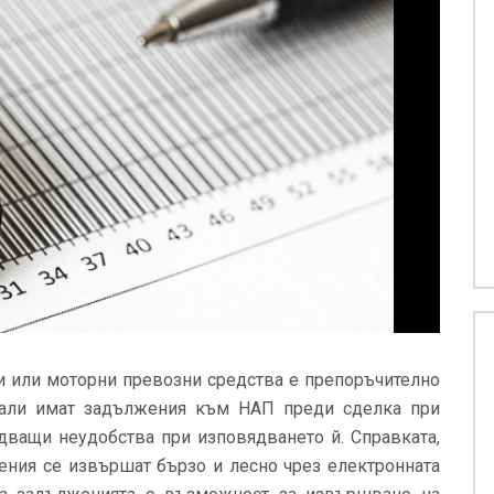
 или моторни превозни средства е препоръчително
дали имат задължения към НАП преди сделка при
едващи неудобства при изповядването й. Справката,
ения се извършат бързо и лесно чрез електронната