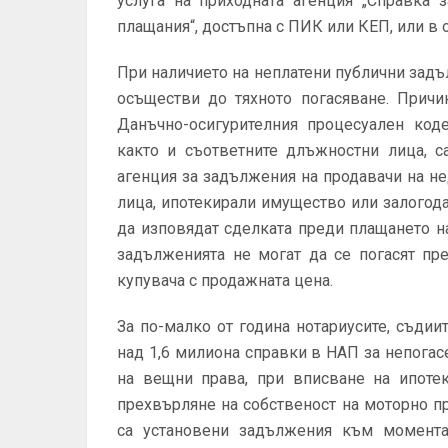
услуга на приходната агенция „Справка
плащания“, достъпна с ПИК или КЕП, или в 
При наличието на неплатени публични задъ
осъществи до тяхното погасяване. Причи
Данъчно-осигурителния процесуален коде
както и съответните длъжностни лица, 
агенция за задължения на продавачи на н
лица, ипотекирали имущество или залогода
да изповядат сделката преди плащането н
задълженията не могат да се погасят пр
купувача с продажната цена.
За по-малко от година нотариусите, съди
над 1,6 милиона справки в НАП за непога
на вещни права, при вписване на ипоте
прехвърляне на собственост на моторно п
са установени задължения към момента 