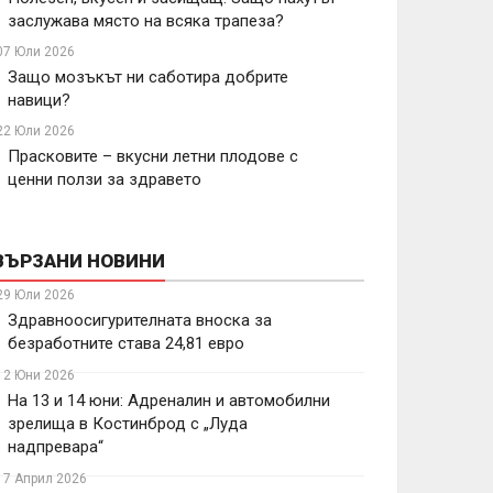
заслужава място на всяка трапеза?
07 Юли 2026
Защо мозъкът ни саботира добрите
навици?
22 Юли 2026
Прасковите – вкусни летни плодове с
ценни ползи за здравето
ВЪРЗАНИ НОВИНИ
29 Юли 2026
Здравноосигурителната вноска за
безработните става 24,81 евро
12 Юни 2026
На 13 и 14 юни: Адреналин и автомобилни
зрелища в Костинброд с „Луда
надпревара“
17 Април 2026