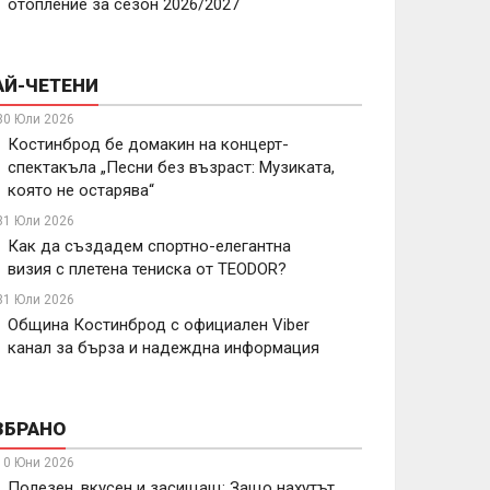
отопление за сезон 2026/2027
АЙ-ЧЕТЕНИ
30 Юли 2026
Костинброд бе домакин на концерт-
спектакъла „Песни без възраст: Музиката,
която не остарява“
31 Юли 2026
Как да създадем спортно-елегантна
визия с плетена тениска от TEODOR?
31 Юли 2026
Община Костинброд с официален Viber
канал за бърза и надеждна информация
ЗБРАНО
10 Юни 2026
Полезен, вкусен и засищащ: Защо нахутът