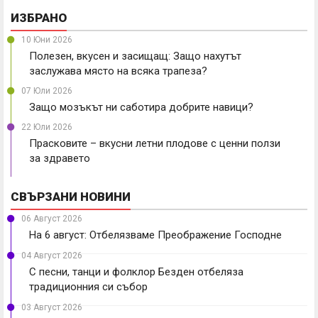
ИЗБРАНО
10 Юни 2026
Полезен, вкусен и засищащ: Защо нахутът
заслужава място на всяка трапеза?
07 Юли 2026
Защо мозъкът ни саботира добрите навици?
22 Юли 2026
Прасковите – вкусни летни плодове с ценни ползи
за здравето
СВЪРЗАНИ НОВИНИ
06 Август 2026
На 6 август: Отбелязваме Преображение Господне
04 Август 2026
С песни, танци и фолклор Безден отбеляза
традиционния си събор
03 Август 2026