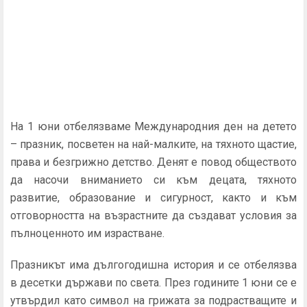
На 1 юни отбелязваме Международния ден на детето
– празник, посветен на най-малките, на тяхното щастие,
права и безгрижно детство. Денят е повод обществото
да насочи вниманието си към децата, тяхното
развитие, образование и сигурност, както и към
отговорността на възрастните да създават условия за
пълноценното им израстване.
Празникът има дългогодишна история и се отбелязва
в десетки държави по света. През годините 1 юни се е
утвърдил като символ на грижата за подрастващите и