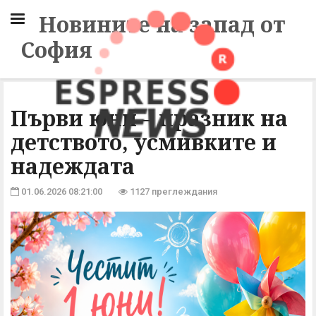
Новините на запад от
София
Първи юни – празник на
детството, усмивките и
надеждата
01.06.2026 08:21:00
1127 преглеждания