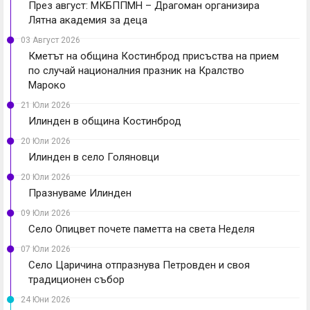
През август: МКБППМН – Драгоман организира
Лятна академия за деца
03 Август 2026
Кметът на община Костинброд присъства на прием
по случай националния празник на Кралство
Мароко
21 Юли 2026
Илинден в община Костинброд
20 Юли 2026
Илинден в село Голяновци
20 Юли 2026
Празнуваме Илинден
09 Юли 2026
Село Опицвет почете паметта на света Неделя
07 Юли 2026
Село Царичина отпразнува Петровден и своя
традиционен събор
24 Юни 2026