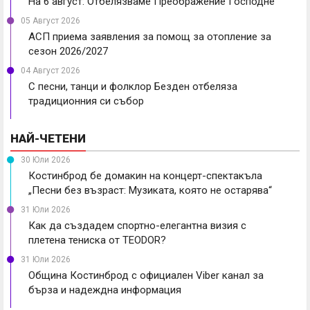
На 6 август: Отбелязваме Преображение Господне
05 Август 2026
АСП приема заявления за помощ за отопление за
сезон 2026/2027
04 Август 2026
С песни, танци и фолклор Безден отбеляза
традиционния си събор
НАЙ-ЧЕТЕНИ
30 Юли 2026
Костинброд бе домакин на концерт-спектакъла
„Песни без възраст: Музиката, която не остарява“
31 Юли 2026
Как да създадем спортно-елегантна визия с
плетена тениска от TEODOR?
31 Юли 2026
Община Костинброд с официален Viber канал за
бърза и надеждна информация