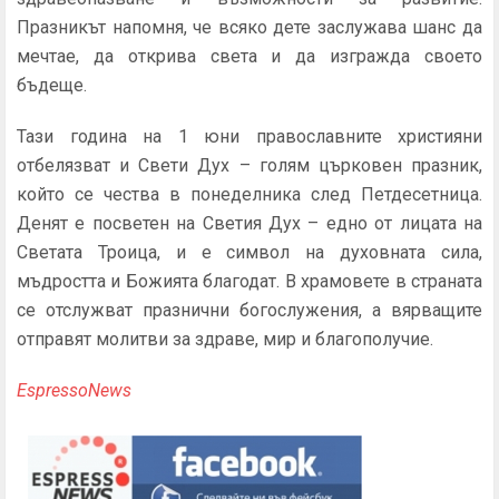
Празникът напомня, че всяко дете заслужава шанс да
мечтае, да открива света и да изгражда своето
бъдеще.
Тази година на 1 юни православните християни
отбелязват и Свети Дух – голям църковен празник,
който се чества в понеделника след Петдесетница.
Денят е посветен на Светия Дух – едно от лицата на
Светата Троица, и е символ на духовната сила,
мъдростта и Божията благодат. В храмовете в страната
се отслужват празнични богослужения, а вярващите
отправят молитви за здраве, мир и благополучие.
EspressoNews