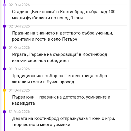
02 Юни 2026
Стадион „Бенковски“ в Костинброд събра над 100
млади футболисти по повод 1 юни
02 Юни 2026
Празник на знанието и детството събра ученици,
родители и гости в село Петърч
01 Юни 2026
Играта „Търсене на съкровища“ в Костинброд
излъчи своя нов победител
01 Юни 2026
Традиционният събор за Петдесетница събра
жители и гости в Бучин проход
01 Юни 2026
Първи юни – празник на детството, усмивките и
надеждата
31 Май 2026
Децата на Костинброд отпразнуваха 1 юни с игри,
творчество и много усмивки