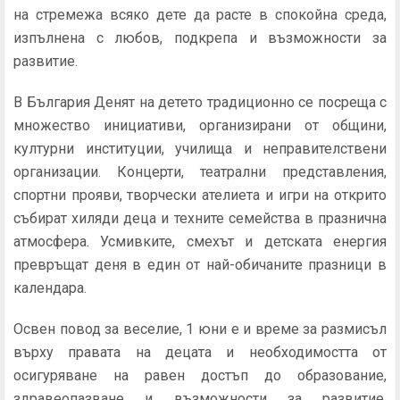
на стремежа всяко дете да расте в спокойна среда,
изпълнена с любов, подкрепа и възможности за
развитие.
В България Денят на детето традиционно се посреща с
множество инициативи, организирани от общини,
културни институции, училища и неправителствени
организации. Концерти, театрални представления,
спортни прояви, творчески ателиета и игри на открито
събират хиляди деца и техните семейства в празнична
атмосфера. Усмивките, смехът и детската енергия
превръщат деня в един от най-обичаните празници в
календара.
Освен повод за веселие, 1 юни е и време за размисъл
върху правата на децата и необходимостта от
осигуряване на равен достъп до образование,
здравеопазване и възможности за развитие.