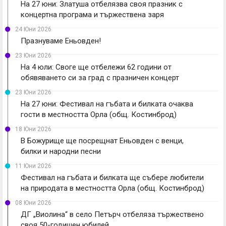
На 27 юни: Златуша отбелязва своя празник с
концертна програма и тържествена заря
24 Юни 2026
Празнуваме Еньовден!
23 Юни 2026
На 4 юли: Своге ще отбележи 62 години от
обявяването си за град с празничен концерт
23 Юни 2026
На 27 юни: Фестивал на гъбата и билката очаква
гости в местността Орла (общ. Костинброд)
18 Юни 2026
В Божурище ще посрещнат Еньовден с венци,
билки и народни песни
11 Юни 2026
Фестивал на гъбата и билката ще събере любители
на природата в местността Орла (общ. Костинброд)
08 Юни 2026
ДГ „Виолина“ в село Петърч отбеляза тържествено
своя 50-годишен юбилей