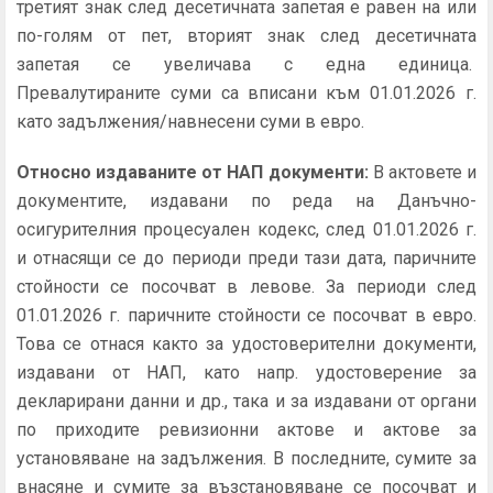
третият знак след десетичната запетая е равен на или
по-голям от пет, вторият знак след десетичната
запетая се увеличава с една единица.
Превалутираните суми са вписани към 01.01.2026 г.
като задължения/навнесени суми в евро.
Относно издаваните от НАП документи:
В актовете и
документите, издавани по реда на Данъчно-
осигурителния процесуален кодекс, след 01.01.2026 г.
и отнасящи се до периоди преди тази дата, паричните
стойности се посочват в левове. За периоди след
01.01.2026 г. паричните стойности се посочват в евро.
Това се отнася както за удостоверителни документи,
издавани от НАП, като напр. удостоверение за
декларирани данни и др., така и за издавани от органи
по приходите ревизионни актове и актове за
установяване на задължения. В последните, сумите за
внасяне и сумите за възстановяване се посочват и