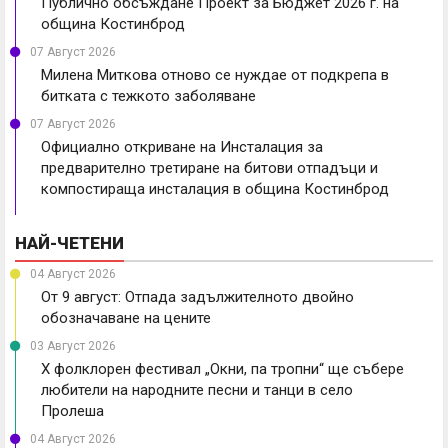
Публично обсъждане Проект за Бюджет 2026 г. на
община Костинброд
07 Август 2026
Милена Миткова отново се нуждае от подкрепа в
битката с тежкото заболяване
07 Август 2026
Официално откриване на Инсталация за
предварително третиране на битови отпадъци и
компостираща инсталация в община Костинброд
НАЙ-ЧЕТЕНИ
04 Август 2026
От 9 август: Отпада задължителното двойно
обозначаване на цените
03 Август 2026
X фолклорен фестивал „Окни, па тропни“ ще събере
любители на народните песни и танци в село
Пролеша
04 Август 2026