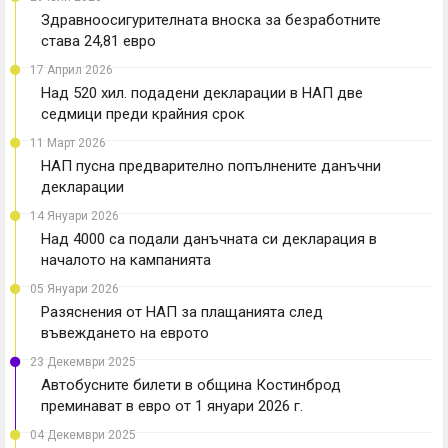
Здравноосигурителната вноска за безработните
става 24,81 евро
17 Април 2026
Над 520 хил. подадени декларации в НАП две
седмици преди крайния срок
11 Март 2026
НАП пусна предварително попълнените данъчни
декларации
14 Януари 2026
Над 4000 са подали данъчната си декларация в
началото на кампанията
05 Януари 2026
Разяснения от НАП за плащанията след
въвеждането на еврото
23 Декември 2025
Автобусните билети в община Костинброд
преминават в евро от 1 януари 2026 г.
04 Декември 2025