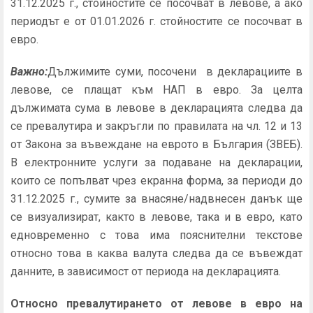
31.12.2025 г., стойностите се посочват в левове, а ако
периодът е от 01.01.2026 г. стойностите се посочват в
евро.
Важно:
Дължимите суми, посочени в декларациите в
левове, се плащат към НАП в евро. За целта
дължимата сума в левове в декларацията следва да
се превалутира и закръгли по правилата на чл. 12 и 13
от Закона за въвеждане на еврото в България (ЗВЕБ).
В електронните услуги за подаване на декларации,
които се попълват чрез екранна форма, за периоди до
31.12.2025 г., сумите за внасяне/надвнесен данък ще
се визуализират, както в левове, така и в евро, като
едновременно с това има пояснителни текстове
относно това в каква валута следва да се въвеждат
данните, в зависимост от периода на декларацията.
Относно превалутирането от левове в евро на