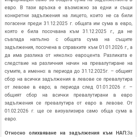
евро. В тази връзка е възможно за едни и същи
конкретни задължения на лицето, които не са били
погасени преди 31.12.2025 г. общата им сума в евро,
която е била посочвана към 31.12.2025 г., да не
съвпада напълно с общата сума на същите
задължения, посочена в справките към 01.01.2026 г., а
да има разлика от няколко евроцента. Разликата е
следствие на различния начин на превалутиране на
сумите, а именно: в периода до 31.12.2025г. – общият
сбор на всички задължения в левове се превалутира
от левове в евро; в периода след 01.01.2026 г. –
общият сбор на всички превалутирани в евро
задължения се превалутира от евро в левове. От
01.02.2026 г. ще се визуализира само обща сума в
евро.
Относно олихвяване на задължения към НАП:
За