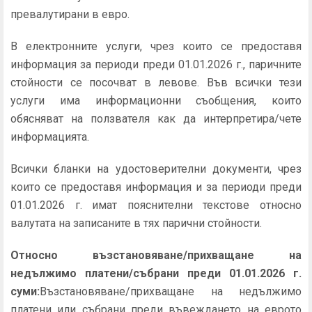
превалутирани в евро.
В електронните услуги, чрез които се предоставя
информация за периоди преди 01.01.2026 г., паричните
стойности се посочват в левове. Във всички тези
услуги има информационни съобщения, които
обясняват на ползвателя как да интерпретира/чете
информацията.
Всички бланки на удостоверителни документи, чрез
които се предоставя информация и за периоди преди
01.01.2026 г. имат пояснителни текстове относно
валутата на записаните в тях парични стойности.
Относно възстановяване/прихващане на
недължимо платени/събрани преди 01.01.2026 г.
суми:
Възстановяване/прихващане на недължимо
платени или събрани преди въвеждането на еврото