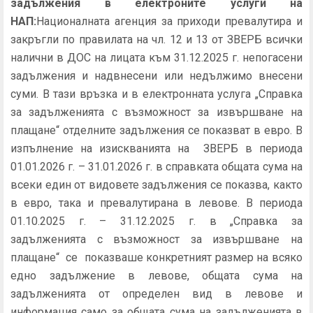
задължения в електроните услуги на
НАП:
Националната агенция за приходи превалутира и
закръгли по правилата на чл. 12 и 13 от ЗВЕРБ всички
налични в ДОС на лицата към 31.12.2025 г. непогасени
задължения и надвнесени или недължимо внесени
суми. В тази връзка и в електронната услуга „Справка
за задълженията с възможност за извършване на
плащане“ отделните задължения се показват в евро. В
изпълнение на изискванията на ЗВЕРБ в периода
01.01.2026 г. – 31.01.2026 г. в справката общата сума на
всеки един от видовете задължения се показва, както
в евро, така и превалутирана в левове. В периода
01.10.2025 г. – 31.12.2025 г. в „Справка за
задълженията с възможност за извършване на
плащане“ се показваше конкретният размер на всяко
едно задължение в левове, общата сума на
задълженията от определен вид в левове и
информация само за общата сума на задълженията в