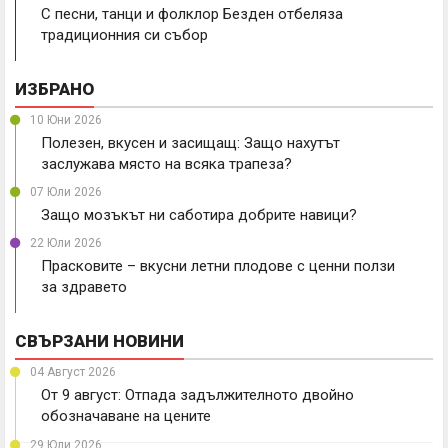
С песни, танци и фолклор Безден отбеляза
традиционния си събор
ИЗБРАНО
10 Юни 2026
Полезен, вкусен и засищащ: Защо нахутът
заслужава място на всяка трапеза?
07 Юли 2026
Защо мозъкът ни саботира добрите навици?
22 Юли 2026
Прасковите – вкусни летни плодове с ценни ползи
за здравето
СВЪРЗАНИ НОВИНИ
04 Август 2026
От 9 август: Отпада задължителното двойно
обозначаване на цените
29 Юли 2026