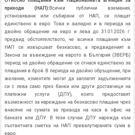
Относно плащания към Националната агенция за
приходи (НАП):
Всички публични вземания,
установявани или събирани от НАП, се плащат
единствено в евро. Това е валидно и в периода на
двойно обращение на евро и лева до 31.01.2026 г.
предвид обстоятелството, че всички плащания към
НАП се извършват безкасово, а предвиденият в
Закона за въвеждане на еврото в България (ЗВЕРБ)
период на двойно обращение се отнася единствено за
плащания в брой. В периода на двойно обръщение, при
желание, клиентите могат да заплатят задълженията
си с лева само през банки или други доставчици на
платежни услуги (ДПУ), които предоставят
възможност за нареждане на безкасово плащане чрез
внасяне на сумата за превода на каса в офис на
банката или ДПУ. В тези случаи ДПУ нарежда към
съответната сметка на НАП превалутираната сума в
евро.