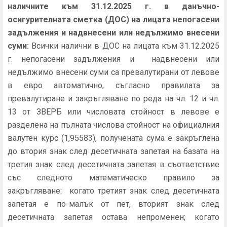
наличните към 31.12.2025 г. в данъчно-
осигурителната сметка (ДОС) на лицата непогасени
задължения и надвнесени или недължимо внесени
суми:
Всички налични в ДОС на лицата към 31.12.2025
г. непогасени задължения и надвнесени или
недължимо внесени суми са превалутирани от левове
в евро автоматично, съгласно правилата за
превалутиране и закръгляване по реда на чл. 12 и чл.
13 от ЗВЕРБ или числовата стойност в левове е
разделена на пълната числова стойност на официалния
валутен курс (1,95583), получената сума е закръглена
до втория знак след десетичната запетая на базата на
третия знак след десетичната запетая в съответствие
със следното математическо правило за
закръгляване: когато третият знак след десетичната
запетая е по-малък от пет, вторият знак след
десетичната запетая остава непроменен; когато