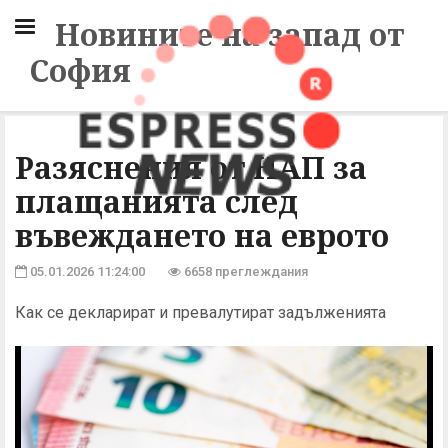
Новините на запад от
София
Разяснения от НАП за
плащанията след
въвеждането на еврото
05.01.2026 11:24:00
6658 преглеждания
Как се декларират и превалутират задълженията