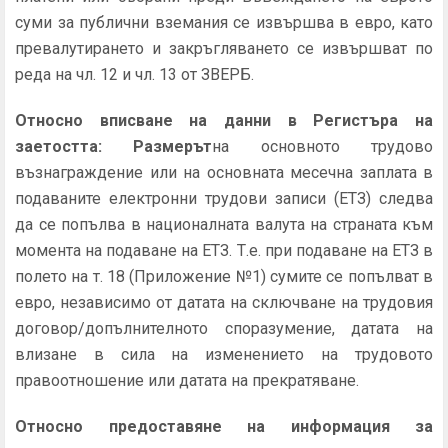
суми за публични вземания се извършва в евро, като
превалутирането и закръгляването се извършват по
реда на чл. 12 и чл. 13 от ЗВЕРБ.
Относно вписване на данни в Регистъра на
заетостта: Размерът
на основното трудово
възнаграждение или на основната месечна заплата в
подаваните електронни трудови записи (ЕТЗ) следва
да се попълва в националната валута на страната към
момента на подаване на ЕТЗ. Т.е. при подаване на ЕТЗ в
полето на т. 18 (Приложение №1) сумите се попълват в
евро, независимо от датата на сключване на трудовия
договор/допълнителното споразумение, датата на
влизане в сила на изменението на трудовото
правоотношение или датата на прекратяване.
Относно предоставяне на информация за