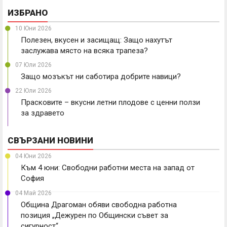
ИЗБРАНО
10 Юни 2026
Полезен, вкусен и засищащ: Защо нахутът
заслужава място на всяка трапеза?
07 Юли 2026
Защо мозъкът ни саботира добрите навици?
22 Юли 2026
Прасковите – вкусни летни плодове с ценни ползи
за здравето
СВЪРЗАНИ НОВИНИ
04 Юни 2026
Към 4 юни: Свободни работни места на запад от
София
04 Май 2026
Община Драгоман обяви свободна работна
позиция „Дежурен по Общински съвет за
сигурност“