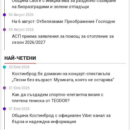
Община Своге с инициатива за разделно събиране
на биоразградими и зелени отпадъци
06 Август 2026
На 6 август: Отбелязваме Преображение Господне
05 Август 2026
АСП приема заявления за помощ за отопление за
сезон 2026/2027
НАЙ-ЧЕТЕНИ
30 Юли 2026
Костинброд бе домакин на концерт-спектакъла
„Песни без възраст: Музиката, която не остарява“
31 Юли 2026
Как да създадем спортно-елегантна визия с
плетена тениска от TEODOR?
31 Юли 2026
Община Костинброд с официален Viber канал за
бърза и надеждна информация