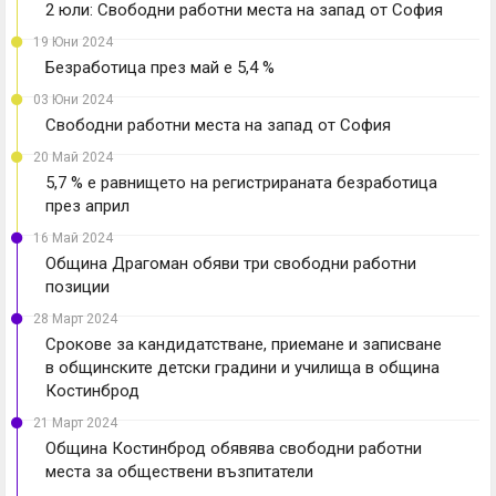
2 юли: Свободни работни места на запад от София
19 Юни 2024
Безработица през май е 5,4 %
03 Юни 2024
Свободни работни места на запад от София
20 Май 2024
5,7 % е равнището на регистрираната безработица
през април
16 Май 2024
Община Драгоман обяви три свободни работни
позиции
28 Март 2024
Срокове за кандидатстване, приемане и записване
в общинските детски градини и училища в община
Костинброд
21 Март 2024
Община Костинброд обявява свободни работни
места за обществени възпитатели