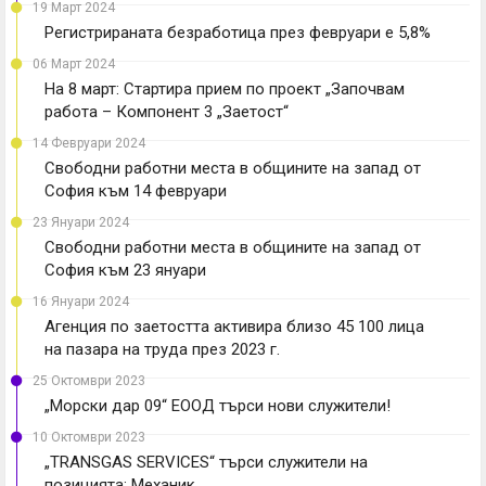
19 Март 2024
Регистрираната безработица през февруари е 5,8%
06 Март 2024
На 8 март: Стартира прием по проект „Започвам
работа – Компонент 3 „Заетост“
14 Февруари 2024
Свободни работни места в общините на запад от
София към 14 февруари
23 Януари 2024
Свободни работни места в общините на запад от
София към 23 януари
16 Януари 2024
Агенция по заетостта активира близо 45 100 лица
на пазара на труда през 2023 г.
25 Октомври 2023
„Морски дар 09“ ЕООД търси нови служители!
10 Октомври 2023
„TRANSGAS SERVICES“ търси служители на
позицията: Механик