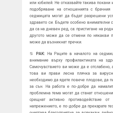
или юбилей. Не отказвайте такива покани 
подобряване на отношенията с брачния 
седмицата могат да бъдат разрешени усп
здравето си. Бъдете особено внимателни с
да са на дневен ред, са: пристигане на род
другото може да се отмени по някакви п
може да възникнат пречки.
♋
РАК
:
На Раците в началото на седмиц
внимание върху профилактиката на здр
Самочувствието ви може да е отслабено, а
това ви прави лесна плячка за вирусн
необходимо да ядете повече плодове, да п
за сън. На работа е по-добре да намали
проблемна тема могат да станат отношен
срещнат активно противодействие от 
напрежението, е по-добре да прекарате те
очертава благоприятна за всякакви дейн