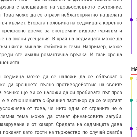
рзана с влошаване на здравословното състояние.
. Това може да се отрази неблагоприятно на делата
лъч късмет. Втората половина на седмицата коренно
е прекрасно време за екстремни видове туризъм и
не на силни усещания. В края на седмицата може да
 към някои минали събития и теми. Например, може
 преди сте имали романтична връзка. И тази среща
шенията.
Н
и седмица може да се наложи да се сблъскат с
же да срещнете пълно противодействие на своите
а всичко ще ви се наложи да си пробивате път през
е в отношенията с брачния партньор да се очертаят
усложнява от това, че нито една от страните не е
блемна тема може да станат финансовите загуби.
азаруване и от хазарт. Средата на седмицата дава
 поканят като гости на тържество по случай сватба