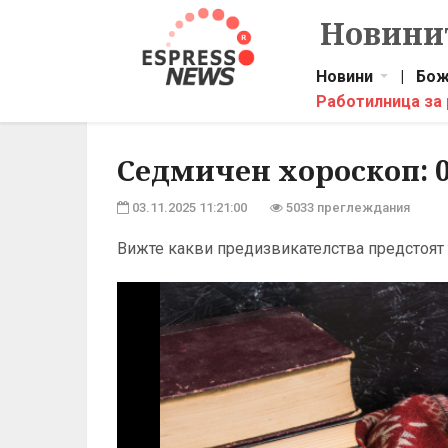
Новинит
Новини
|
Бож
Работилница за
Седмичен хороскоп: 0
03.11.2025 11:21:00
5033 преглеждания
Вижте какви предизвикателства предстоят