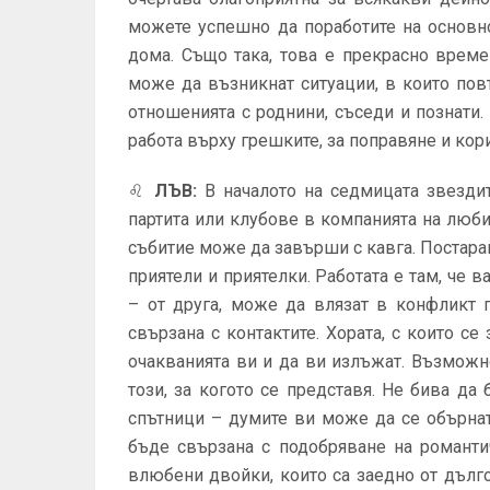
можете успешно да поработите на основн
дома. Също така, това е прекрасно време
може да възникнат ситуации, в които повт
отношенията с роднини, съседи и познати.
работа върху грешките, за поправяне и кор
♌
ЛЪВ
:
В началото на седмицата звезди
партита или клубове в компанията на люби
събитие може да завърши с кавга. Постара
приятели и приятелки. Работата е там, че 
– от друга, може да влязат в конфликт
свързана с контактите. Хората, с които с
очакванията ви и да ви излъжат. Възможн
този, за когото се представя. Не бива да
спътници – думите ви може да се обърна
бъде свързана с подобряване на романти
влюбени двойки, които са заедно от дълг