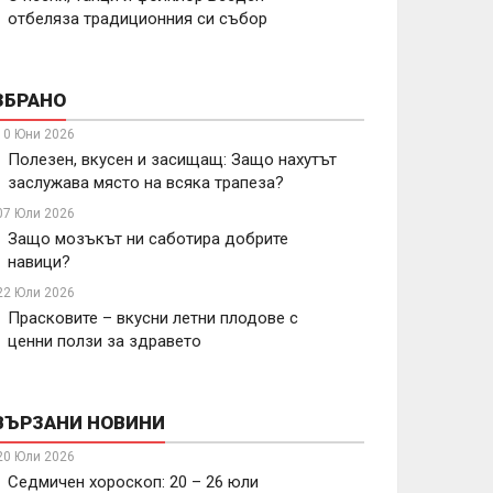
отбеляза традиционния си събор
ЗБРАНО
10 Юни 2026
Полезен, вкусен и засищащ: Защо нахутът
заслужава място на всяка трапеза?
07 Юли 2026
Защо мозъкът ни саботира добрите
навици?
22 Юли 2026
Прасковите – вкусни летни плодове с
ценни ползи за здравето
ВЪРЗАНИ НОВИНИ
20 Юли 2026
Седмичен хороскоп: 20 – 26 юли