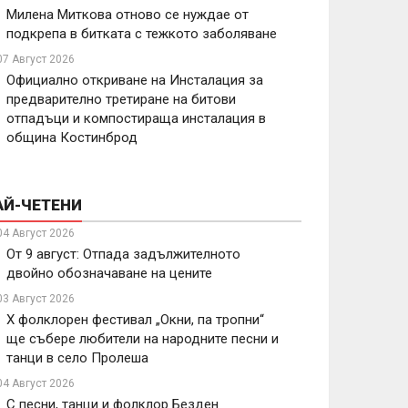
Милена Миткова отново се нуждае от
подкрепа в битката с тежкото заболяване
07 Август 2026
Официално откриване на Инсталация за
предварително третиране на битови
отпадъци и компостираща инсталация в
община Костинброд
АЙ-ЧЕТЕНИ
04 Август 2026
От 9 август: Отпада задължителното
двойно обозначаване на цените
03 Август 2026
X фолклорен фестивал „Окни, па тропни“
ще събере любители на народните песни и
танци в село Пролеша
04 Август 2026
С песни, танци и фолклор Безден