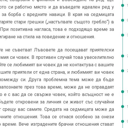
ото си работно място и да въведете идеален ред у
 за борба с вредните навици. В края на седмицата
аряте стари грешки („настъпвате същото гребло“) в
 При позитивна нагласа, това е подходящо време за
игиране на стила на поведение и отношения.
те не съветват Лъвовете да посещават приятелски
мия си човек. В противен случай това увеселително
йте се любимият ви човек да не контактува с вашите
вашите приятели от една страна, и любимият ви човек
 помежду си. Друга проблемна тема може да бъде
е запознаете през това време, може да не оправдаят
о е с вас да се свърже човек, който всъщност не е
 бъдете откровени за личния си живот със случайни
т срещу вас самите. Средата на седмицата може да
чните отношения. Това се отнася особено за онези
о време. Вече изградените брачни отношения стават