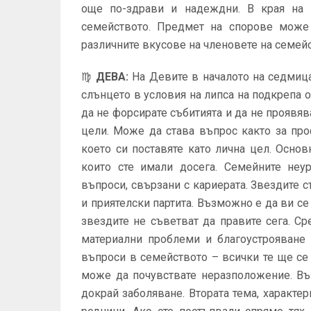
още по-здрави и надеждни. В края на
семейството. Предмет на спорове може
различните вкусове на членовете на семей
♍
ДЕВА
:
На Девите в началото на седмица
слънцето в условия на липса на подкрепа 
да не форсирате събитията и да не проявя
цели. Може да става въпрос както за про
което си поставяте като лична цел. Основ
които сте имали досега. Семейните неу
въпроси, свързани с кариерата. Звездите 
и приятелски партита. Възможно е да ви се
звездите не съветват да правите сега. С
материални проблеми и благоустрояване
въпроси в семейството – всички те ще се
може да почувствате неразположение. Въ
докрай заболяване. Втората тема, характе