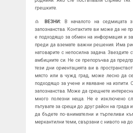
роднини. Ако сте постъпвали спрямо тях
грешките.
♎
ВЕЗНИ
:
В началото на седмицата зв
запознанства. Контактите ви може да не про
е подходящо за обмен на информация и за
преди да вземате важни решения. Има рис
натоварите с непосилна задача. Звездите 
амбициите си. Не се препоръчва да предп
тези дни ориентацията ви в пространство
място или в чужд град, може лесно да се
подходящо за учене и явяване на изпити. 
запознанства. Може да срещнете интересни
много полезни неща. Не е изключено сл
пътувате за срещи до друг район на града и
да бъдете по-внимателни и търпеливи къ
меркантилни теми, свързани с нивото на до