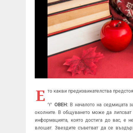
Е
то какви предизвикателства предстоя
♈
ОВЕН
:
В началото на седмицата з
околните. В общуването може да липсват 
информацията, която достига до вас, е 
влошат. Звездите съветват да се въздър