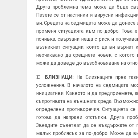
Друга проблемна тема може да бъде свъ
Пазете се от настинки и вирусни инфекции
ви. Средата на седмицата може да донесе 
променя ситуацията към по-добро. Това 
почивка, свързани неща с риск и получава
възникнат ситуации, които да ви върнат
неочаквано да срещнете човек, с когото
може да доведе до възобновяване на отно
♊
БЛИЗНАЦИ
:
На Близнаците през таз
усложнения. В началото на седмицата мо
инициативи. Каквото и да предприемете, з
съпротивата на външната среда. Възможно 
определени противоречия. Ситуацията се 
готова да направи отстъпки. Друга про
Звездите съветват да се въздържате от п
малък проблясък за по-добро. Може да ви