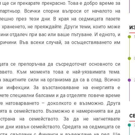
и ще си прекарате прекрасно. Това е добро време за
партньор. Всички спорни въпроси от началото на
ешно през тези дни. В края на седмицата пазете
 храненето, не преяждайте. Други теми, които може
И
нини отдалеч при вас или ваше пътуване. И едното, и
ричини. Във всеки случай, за осъществяването им
ата се препоръчва да съсредоточат основното си
авето. Към момента това е най-уязвимата тема.
 защитните сили на организма да са в спад. Всичко
и инфекции. За възстановяване на енергията е
иете специални балсами и да отделяте повече време
те натоварването – доколкото е възможно. Друга
ията в семейството. Възможно е намеренията ви да
С
страна на семейството. За да не нагнетявате
зи дни извън семейството. Средата на седмицата се
ости, свързани с финанси и въвеждане на ред. Ще