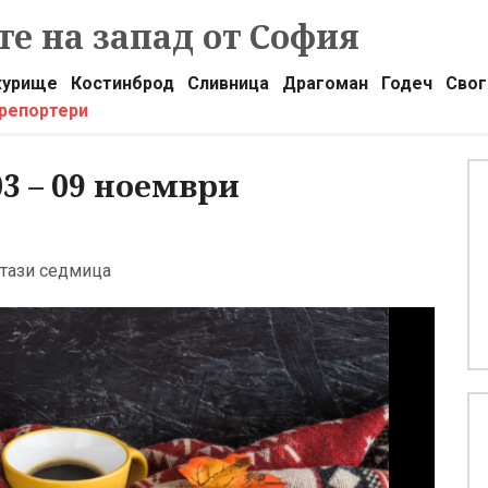
е на запад от София
урище
Костинброд
Сливница
Драгоман
Годеч
Свог
 репортери
3 – 09 ноември
 тази седмица