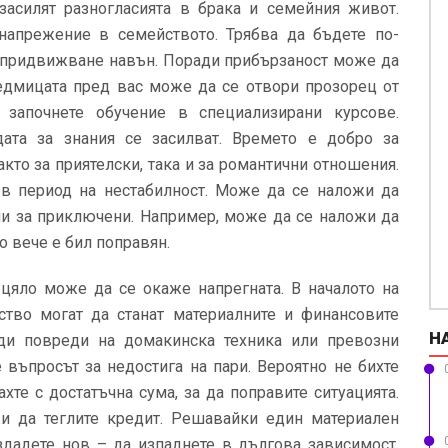
засилят разногласията в брака и семейния живот.
напрежение в семейството. Трябва да бъдете по-
и придвижване навън. Поради прибързаност може да
 седмицата пред вас може да се отвори прозорец от
започнете обучение в специализирани курсове.
ата за знания се засилват. Времето е добро за
акто за приятелски, така и за романтични отношения.
в период на нестабилност. Може да се наложи да
ли за приключени. Например, може да се наложи да
о вече е бил поправян.
 цяло може да се окаже напрегната. В началото на
тво могат да станат материалните и финансовите
Н
ди повреди на домакинска техника или превозни
 въпросът за недостига на пари. Вероятно не бихте
хте с достатъчна сума, за да поправите ситуацията.
и да теглите кредит. Решавайки един материален
дадете нов – да изпаднете в дългова зависимост.