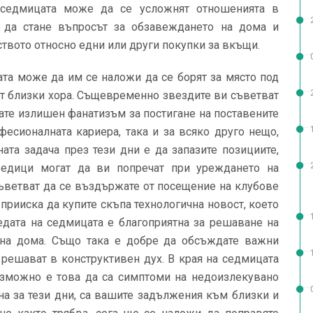
 седмицата може да се усложнят отношенията в
 да стане въпросът за обзавеждането на дома и
ството относно едни или други покупки за вкъщи.
та може да им се наложи да се борят за място под
от близки хора. Същевременно звездите ви съветват
вате излишен фанатизъм за постигане на поставените
фесионалната кариера, така и за всяко друго нещо,
ната задача през тези дни е да запазите позициите,
редици могат да ви попречат при уреждането на
съветват да се въздържате от посещение на клубове
 прииска да купите скъпа технологична новост, което
редата на седмицата е благоприятна за решаване на
 на дома. Също така е добре да обсъждате важни
 решават в конструктивен дух. В края на седмицата
зможно е това да са симптоми на недоизлекувано
рна за тези дни, са вашите задължения към близки и