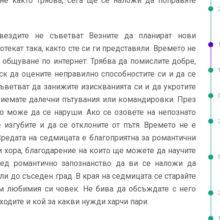
 не както трябва, сега ще се наложи да поправяте
ездите не съветват Везните да планират нови
текат така, както сте си ги представяли. Времето не
 общуване по интернет. Трябва да помислите добре,
к да оцените неправилно способностите си и да се
съветват да занижите изискванията си и да укротите
риемате далечни пътувания или командировки. През
то може да се наруши. Ако се озовете на непознато
 изгубите и да се отклоните от пътя. Времето не е
Средата на седмицата е благоприятна за романтични
 хора, благодарение на които ще можете да научите
ед романтично запознанство да ви се наложи да
ли до съседен град. В края на седмицата се старайте
м любимия си човек. Не бива да обсъждате с него
ходите и кой за какви нужди харчи пари.