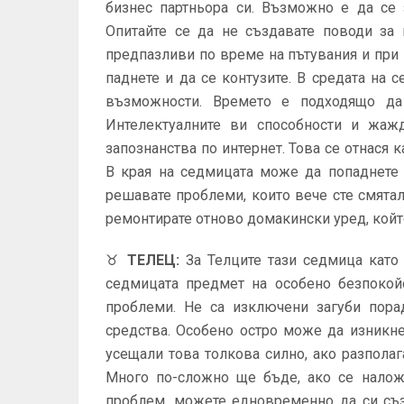
бизнес партньора си. Възможно е да се 
Опитайте се да не създавате поводи за 
предпазливи по време на пътувания и пр
паднете и да се контузите. В средата на
възможности. Времето е подходящо да 
Интелектуалните ви способности и жажд
запознанства по интернет. Това се отнася к
В края на седмицата може да попаднете 
решавате проблеми, които вече сте смята
ремонтирате отново домакински уред, койт
♉
ТЕЛЕЦ
:
За Телците тази седмица като
седмицата предмет на особено безпокойс
проблеми. Не са изключени загуби пора
средства. Особено остро може да изникне
усещали това толкова силно, ако разполага
Много по-сложно ще бъде, ако се налож
проблем, можете едновременно да си съз