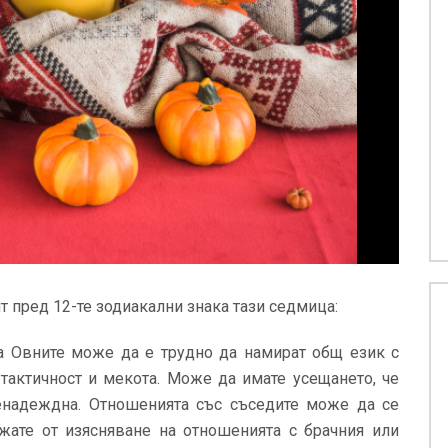
т пред 12-те зодиакални знака тази седмица:
а Овните може да е трудно да намират общ език с
тактичност и мекота. Може да имате усещането, че
ненадеждна. Отношенията със съседите може да се
жате от изясняване на отношенията с брачния или