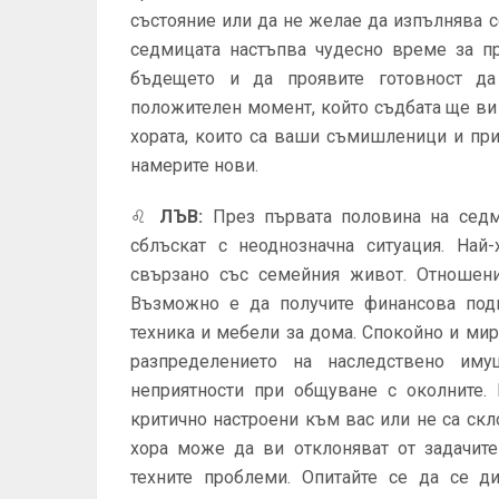
състояние или да не желае да изпълнява 
седмицата настъпва чудесно време за пр
бъдещето и да проявите готовност да
положителен момент, който съдбата ще ви 
хората, които са ваши съмишленици и при
намерите нови.
♌
ЛЪВ
:
През първата половина на седм
сблъскат с неоднозначна ситуация. На
свързано със семейния живот. Отношени
Възможно е да получите финансова подк
техника и мебели за дома. Спокойно и ми
разпределението на наследствено иму
неприятности при общуване с околните. 
критично настроени към вас или не са скл
хора може да ви отклоняват от задачит
техните проблеми. Опитайте се да се ди