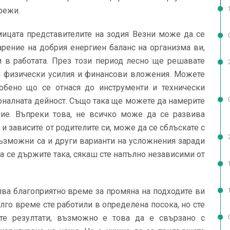
режи.
ицата представителите на зодия Везни може да се
арение на добрия енергиен баланс на организма ви,
и в работата. През този период лесно ще решавате
и физически усилия и финансови вложения. Можете
обено що се отнася до инструменти и технически
оналната дейност. Също така ще можете да намерите
е. Въпреки това, не всичко може да се развива
и зависите от родителите си, може да се сблъскате с
Възможни са и други варианти на усложнения заради
да се държите така, сякаш сте напълно независими от
пва благоприятно време за промяна на подходите ви
лго време сте работили в определена посока, но сте
ите резултати, възможно е това да е свързано с