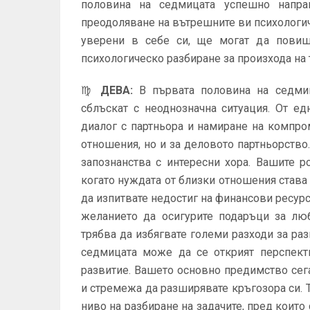
половина на седмицата успешно напра
преодоляване на вътрешните ви психологиче
уверени в себе си, ще могат да повиш
психологическо разбиране за произхода на 
♍
ДЕВА
:
В първата половина на седмиц
сблъскат с неоднозначна ситуация. От ед
диалог с партньора и намиране на компро
отношения, но и за деловото партньорство
запознанства с интересни хора. Вашите 
когато нуждата от близки отношения става
да изпитвате недостиг на финансови ресур
желанието да осигурите подаръци за лю
трябва да избягвате големи разходи за раз
седмицата може да се открият перспект
развитие. Вашето основно предимство сега
и стремежа да разширявате кръгозора си.
ниво на разбиране на задачите, пред които