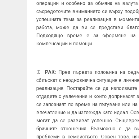
операции и особено за обмяна на валута
съсредоточите вниманието си върху подоб
успешната тема за реализация в момента
работа, може да ви се представи благо
Подходящо време е за оформяне на д
компенсации и помощи.
♋
РАК
:
През първата половина на седм
сблъскат с неоднозначна ситуация в лични
реализация. Постарайте се да използвате
отдадете с увлечение и които допринасят 
се запознаят по време на пътуване или на
впечатление и да изглежда като идеал. Ос
могат да се развиват успешно. Същевре
брачните отношения. Възможно е да ви
проблеми в семейството. Освен това, ня