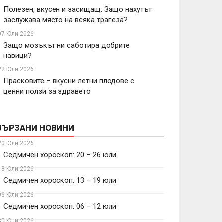
Полезен, вкусен и засищащ: Защо нахутът
заслужава място на всяка трапеза?
07 Юли 2026
Защо мозъкът ни саботира добрите
навици?
22 Юли 2026
Прасковите – вкусни летни плодове с
ценни ползи за здравето
ВЪРЗАНИ НОВИНИ
20 Юли 2026
Седмичен хороскоп: 20 – 26 юли
13 Юли 2026
Седмичен хороскоп: 13 – 19 юли
06 Юли 2026
Седмичен хороскоп: 06 – 12 юли
30 Юни 2026