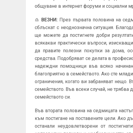
общуване в интернет форуми и социални м
♎
ВЕЗНИ
:
През първата половина на седм
сблъскат с неоднозначна ситуация. Благод
ще можете да постигнете добри резултат
всякакви практически въпроси, изискващ
да правите полезни покупки за дома, ос
средства. Подобряват се делата в професи
надеждни помощници във всяко начинани
благоприятно в семейството. Ако сте млади 
ограничения, когато ви забраняват нещо. 
семейството. Във всеки случай, не трябва 
семейството си.
Във втората половина на седмицата настъ
към постигане на поставените цели. Ако дъ
останали неудовлетворени от постигнат