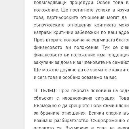
подмладяващи процедури. Освен това 
положение. Ще постигнете успехи в изуча
това, партньорските отношения могат да
съпружеските отношения критиката мож
направи критични забележки по ваш адрес
През втората половина на седмицата благо
финансовото ви положение. Тук се оча
финансовото ви положение има тенденция 
закупени за дома и за членовете на семейс
Ще можете дружно да се заемате с каквито 
и сега това е особено осезаемо за вас.
♉
ТЕЛЕЦ
:
През първата половина на сед
сблъскат с неоднозначна ситуация. Тов
Възможно е да срещнете нови съмишлениц
за брачните отношения. Всички спорни в
взаимно разбирателство. Същевременно е
здравето си. Възможно е спад на енерг