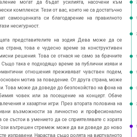
вление могат да бъдат усилията, насочени към
ски комплекси. Тези от вас, които не са достатъчно
ат самооценката си благодарение на правилното
тази несигурност.
ата представителите на зодия Дева може да се
на страна, това е чудесно време за конструктивен
мисни решения. Това се отнася не само за брачните
. Също така е подходящо време за публични изяви и
романтични отношения преживяват чувствен подем,
 основен мотив за поведение. От друга страна, може
си. Това може да доведе до безпокойство на фона на
бимия човек или за посещение на концерт. Обаче
влечения и хазартни игри. През втората половина на
ивни възможности за личностно и професионално
 се състои в умението да се сприятелявате с хората
 Този вътрешен стремеж може да ви доведе до ново
 сте изправени. Нараства също ролята на виртуалното