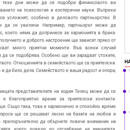
в тези дни може да се подобри финансовото ви
ването на психология и езотерични науки. Въпреки
 се усложнят, особено в деловото партньорство. В
е да се увеличи. Например, партньорът може да
, което няма да допринесе за хармонията в брака.
получието и доброто настроение ще зависят пряко от
кват много приятни моменти. Във всеки случай
да се подобрява. Особено ще ви зарадват стоките,
Н
твото. Отношенията в семейството ще са приятелски.
и да било дела. Семейството е ваша радост и опора,
мицата представителите на зодия Телец може да се
а е благоприятно време за приятелски контакти.
и. Също така, това е хармонично и спокойно време
ъпроси ще се решават лесно на базата на любов и
 препоръчително да обърнете повече внимание на
ията, което доведе до отслабване на имунитета.