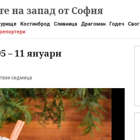
е на запад от София
урище
Костинброд
Сливница
Драгоман
Годеч
Свог
 репортери
5 – 11 януари
 тази седмица