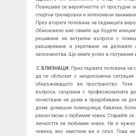
Повишава се вероятността от простудни з
спортни тренировки и интензивни занимания
През втората половина на седмицата вероя
Обикновено вие самите ще бъдете инициат
решаване на актуални въпроси с помощ
разширяване и укрепване на деловите 
запознанства. Ще имате успех в пътувания и
♊
БЛИЗНАЦИ
:
През първата половина на 
да се сблъскат с неоднозначна ситуация
обкръжаващото ви пространство. Този 
въпроси, свързани с професионалната д
почистване на дома и придобиване на д
дома: домашни помощници, бавачки, бол
разногласие с любимия човек. Старайте се
личността на любимия човек. Не е нужно
човека, ако наистина ви е скъп. Това н