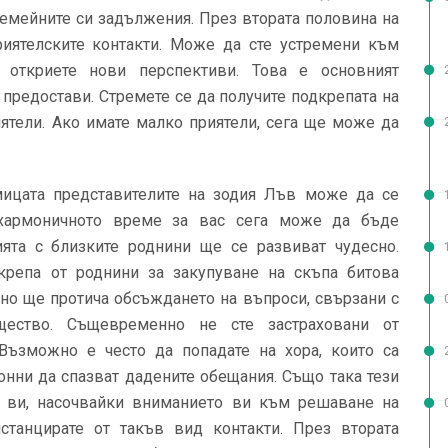
семейните си задължения. През втората половина на
иятелските контакти. Може да сте устремени към
 откриете нови перспективи. Това е основният
предостави. Стремете се да получите подкрепата на
ятели. Ако имате малко приятели, сега ще може да
ицата представителите на зодия Лъв може да се
й-хармоничното време за вас сега може да бъде
ята с близките роднини ще се развиват чудесно.
репа от роднини за закупуване на скъпа битова
рно ще протича обсъждането на въпроси, свързани с
щество. Същевременно не сте застраховани от
Възможно е често да попадате на хора, които са
онни да спазват дадените обещания. Също така тези
е ви, насочвайки вниманието ви към решаване на
станцирате от такъв вид контакти. През втората