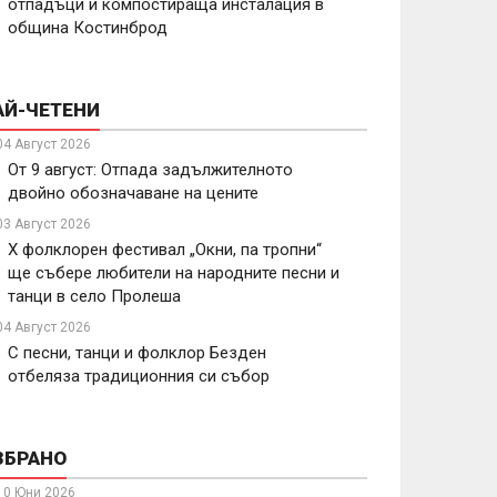
отпадъци и компостираща инсталация в
община Костинброд
АЙ-ЧЕТЕНИ
04 Август 2026
От 9 август: Отпада задължителното
двойно обозначаване на цените
03 Август 2026
X фолклорен фестивал „Окни, па тропни“
ще събере любители на народните песни и
танци в село Пролеша
04 Август 2026
С песни, танци и фолклор Безден
отбеляза традиционния си събор
ЗБРАНО
10 Юни 2026