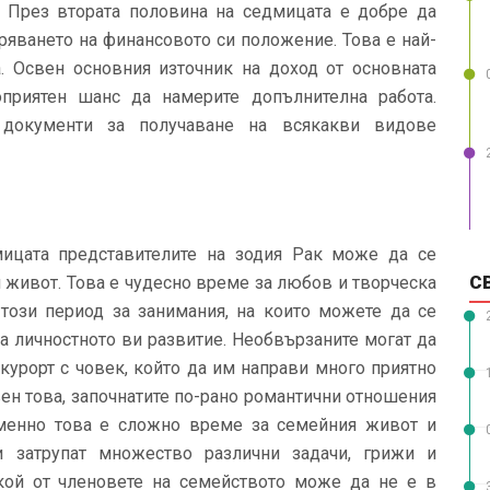
. През втората половина на седмицата е добре да
ряването на финансовото си положение. Това е най-
. Освен основния източник на доход от основната
приятен шанс да намерите допълнителна работа.
окументи за получаване на всякакви видове
ицата представителите на зодия Рак може да се
С
я живот. Това е чудесно време за любов и творческа
 този период за занимания, на които можете да се
за личностното ви развитие. Необвързаните могат да
 курорт с човек, който да им направи много приятно
вен това, започнатите по-рано романтични отношения
менно това е сложно време за семейния живот и
 затрупат множество различни задачи, грижи и
кой от членовете на семейството може да не е в