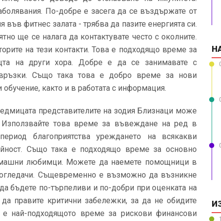
аболявания. По-добре е засега да се въздържате от
 във фитнес залата - трябва да пазите енергията си.
тно ще се налага да контактувате често с околните.
Н
орите на тези контакти. Това е подходящо време за
та на други хора. Добре е да се занимавате с
връзки. Също така това е добро време за нови
 обучение, както и в работата с информация.
седмицата представителите на зодия Близнаци може
. Използвайте това време за въвеждане на ред в
период благоприятства уреждането на всякакви
ейност. Също така е подходящо време за основно
омашни любимци. Можете да наемете помощници в
ногледачи. Същевременно е възможно да възникне
 да бъдете по-търпеливи и по-добри при оценката на
 да правите критични забележки, за да не обидите
И
е е най-подходящото време за рискови финансови