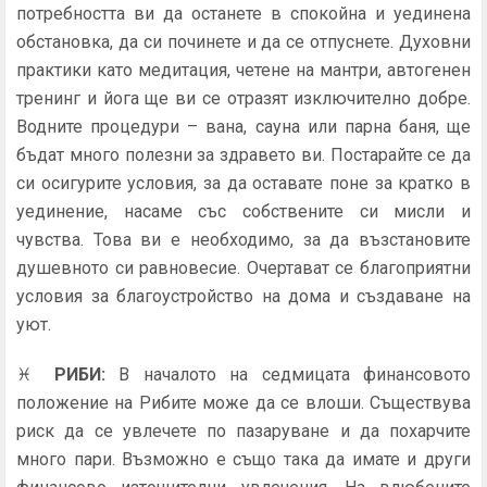
потребността ви да останете в спокойна и уединена
обстановка, да си починете и да се отпуснете. Духовни
практики като медитация, четене на мантри, автогенен
тренинг и йога ще ви се отразят изключително добре.
Водните процедури – вана, сауна или парна баня, ще
бъдат много полезни за здравето ви. Постарайте се да
си осигурите условия, за да оставате поне за кратко в
уединение, насаме със собствените си мисли и
чувства. Това ви е необходимо, за да възстановите
душевното си равновесие. Очертават се благоприятни
условия за благоустройство на дома и създаване на
уют.
♓
РИБИ
:
В началото на седмицата финансовото
положение на Рибите може да се влоши. Съществува
риск да се увлечете по пазаруване и да похарчите
много пари. Възможно е също така да имате и други