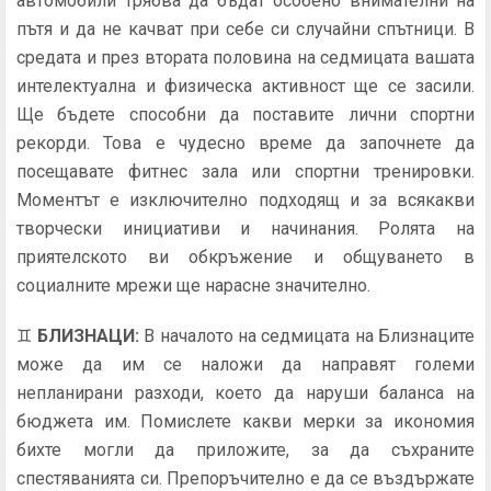
автомобили трябва да бъдат особено внимателни на
пътя и да не качват при себе си случайни спътници. В
средата и през втората половина на седмицата вашата
интелектуална и физическа активност ще се засили.
Ще бъдете способни да поставите лични спортни
рекорди. Това е чудесно време да започнете да
посещавате фитнес зала или спортни тренировки.
Моментът е изключително подходящ и за всякакви
творчески инициативи и начинания. Ролята на
приятелското ви обкръжение и общуването в
социалните мрежи ще нарасне значително.
♊
БЛИЗНАЦИ
:
В началото на седмицата на Близнаците
може да им се наложи да направят големи
непланирани разходи, което да наруши баланса на
бюджета им. Помислете какви мерки за икономия
бихте могли да приложите, за да съхраните
спестяванията си. Препоръчително е да се въздържате