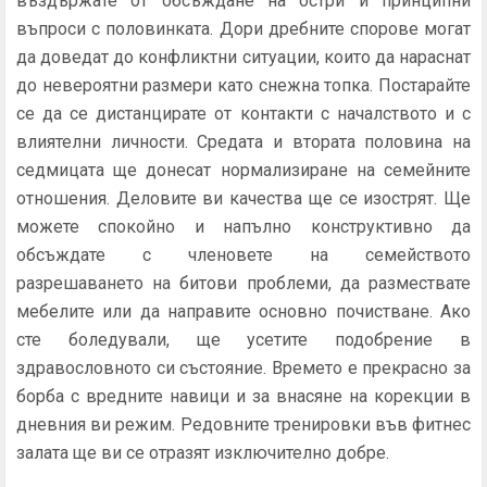
въздържате от обсъждане на остри и принципни
въпроси с половинката. Дори дребните спорове могат
да доведат до конфликтни ситуации, които да нараснат
до невероятни размери като снежна топка. Постарайте
се да се дистанцирате от контакти с началството и с
влиятелни личности. Средата и втората половина на
седмицата ще донесат нормализиране на семейните
отношения. Деловите ви качества ще се изострят. Ще
можете спокойно и напълно конструктивно да
обсъждате с членовете на семейството
разрешаването на битови проблеми, да размествате
мебелите или да направите основно почистване. Ако
сте боледували, ще усетите подобрение в
здравословното си състояние. Времето е прекрасно за
борба с вредните навици и за внасяне на корекции в
дневния ви режим. Редовните тренировки във фитнес
залата ще ви се отразят изключително добре.