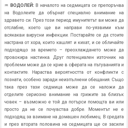
♒
ВОДОЛЕЙ
:
В началото на седмицата се препоръчва
на Водолеите да обърнат специално внимание на
здравето си. През този период имунитетът ви може да
отслабне, което ще ви направи по-уязвими към
всякакви вирусни инфекции. Постарайте се да стоите
настрана от хора, които кашлят и кихат, и се обличайте
подходящо за времето – преохлаждането може да
провокира настинка. Друг потенциален източник на
проблеми може да се крие в сферата на пътуванията и
контактите. Нараства вероятността от конфликти с
познати, особено заради неизпълнени обещания. Също
така през тази седмица може да се наложи да
отделите сериозно внимание на грижите за близък
човек – възможно е той да потърси помощта ви или
просто да не се почувства добре. Моментът не е
подходящ за взимане на домашен любимец. В средата
и през втората половина на седмицата ще се засили