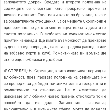
започнатото докрай. Средата и втората половина на
седмицата се очертават като прекрасно време за
личния ви живот. Това важи както за брачните, така и
за романтичните отношения. За семейните Скорпиони е
препоръчително да отстъпят инициативата в делата на
своята половинка. В любовта ви очакват множество
приятни изненади. Ще имате възможност да прекарате
чудесно сред природата, на извънградска разходка или
на забавно парти в клуб. Романтичната ви връзка ще
стане още по-близка и дълбока.
♐
СТРЕЛЕЦ:
На Стрелците, които изживяват период на
влюбеност, през първата половина на седмицата им
се препоръчва да бъдат по-внимателни и толерантни в
романтичните си отношения. Не е желателно да
изисквате от любимия човек повече, отколкото той е
способен да ви даде. Завишените очаквания,
включително и в интимната сфера, могат да доведат