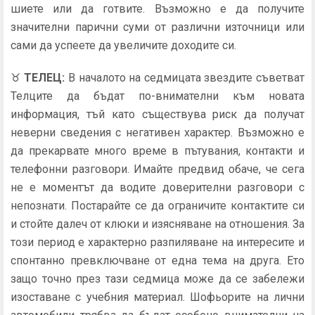
шиете или да готвите. Възможно е да получите
значителни парични суми от различни източници или
сами да успеете да увеличите доходите си.
♉
ТЕЛЕЦ
:
В началото на седмицата звездите съветват
Телците да бъдат по-внимателни към новата
информация, тъй като съществува риск да получат
неверни сведения с негативен характер. Възможно е
да прекарвате много време в пътувания, контакти и
телефонни разговори. Имайте предвид обаче, че сега
не е моментът да водите доверителни разговори с
непознати. Постарайте се да ограничите контактите си
и стойте далеч от клюки и изясняване на отношения. За
този период е характерно разпиляване на интересите и
спонтанно превключване от една тема на друга. Ето
защо точно през тази седмица може да се забележи
изоставане с учебния материал. Шофьорите на лични