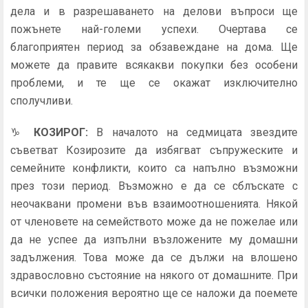
дела и в разрешаването на делови въпроси ще
пожънете най-големи успехи. Очертава се
благоприятен период за обзавеждане на дома. Ще
можете да правите всякакви покупки без особени
проблеми, и те ще се окажат изключително
сполучливи.
♑
КОЗИРОГ
:
В началото на седмицата звездите
съветват Козирозите да избягват съпружеските и
семейните конфликти, които са напълно възможни
през този период. Възможно е да се сблъскате с
неочаквани промени във взаимоотношенията. Някой
от членовете на семейството може да не пожелае или
да не успее да изпълни възложените му домашни
задължения. Това може да се дължи на влошено
здравословно състояние на някого от домашните. При
всички положения вероятно ще се наложи да поемете