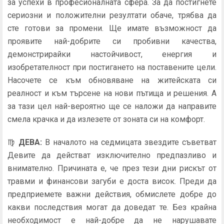
за успехи в професионалната сфера. За да постигнете
сериозни и положителни резултати обаче, трябва да
сте готови за промени. Ще имате възможност да
проявите най-добрите си пробивни качества,
демонстрирайки настойчивост, енергия и
изобретателност при постигането на поставените цели.
Насочете се към обновяване на житейската си
реалност и към търсене на нови пътища и решения. А
за тази цел най-вероятно ще се наложи да направите
смела крачка и да излезете от зоната си на комфорт.
♍
ДЕВА
:
В началото на седмицата звездите съветват
Девите да действат изключително предпазливо и
внимателно. Причината е, че през тези дни рискът от
травми и финансови загуби е доста висок. Преди да
предприемете важни действия, обмислете добре до
какви последствия могат да доведат те. Без крайна
необходимост е най-добре да не нарушавате