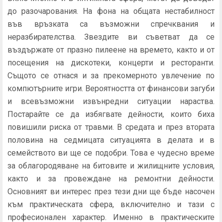
до разочарования. На фона на общата нестабилност
във връзката са възможни спречквания и
неразбирателства. Звездите ви съветват да се
въздържате от празно пилеене на времето, както и от
посещения на дискотеки, концерти и ресторанти.
Същото се отнася и за прекомерното увлечение по
компютърните игри. Вероятността от финансови загуби
и всевъзможни извънредни ситуации нараства.
Постарайте се да избягвате дейности, които биха
повишили риска от травми. В средата и през втората
половина на седмицата ситуацията в делата и в
семейството ви ще се подобри. Това е чудесно време
за облагородяване на битовите и жилищните условия,
както и за провеждане на ремонтни дейности.
Основният ви интерес през тези дни ще бъде насочен
към практическата сфера, включително и тази с
професионален характер. Именно в практическите