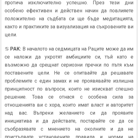
протича изключително успешно. През тези дни
особено ефективен и действен начин да повлияете
положително на съдбата си ще бъде медитацията,
както и практиките за визуализация на съкровените ви
цели.
♋
РАК
:
В началото на седмицата на Раците може да им
се наложи да укротят амбициите си, тъй като е
възможно да срещнат сериозни пречки по пътя към
поставените цели. Не се опитвайте да решавате
проблемите с един замах и не проявявайте излишна
принципност по въпроси, които не изискват спешно
решение. Това се отнася с особена сила за
отношенията ви с хора, които имат власт и авторитет
над вас. Въпреки желанието си да проявите
инициатива и да действате, постарайте се да се
съобразявате с мнението на околните и да не
пристъпвате установените правила и норми на