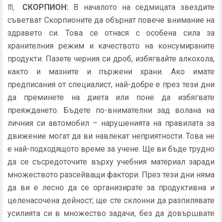
♏
СКОРПИОН
:
В началото на седмицата звездите
съветват Скорпионите да обърнат повече внимание на
здравето си. Това се отнася с особена сила за
хранителния режим и качеството на консумираните
продукти. Пазете черния си дроб, избягвайте алкохола,
както и мазните и пържени храни. Ако имате
предписания от специалист, най-добре е през тези дни
да преминете на диета или поне да избягвате
преяждането. Бъдете по-внимателни зад волана на
личния си автомобил – нарушенията на правилата за
движение могат да ви навлекат неприятности. Това не
е най-подходящото време за учене. Ще ви бъде трудно
да се съсредоточите върху учебния материал заради
множеството разсейващи фактори. През тези дни няма
да ви е лесно да се организирате за продуктивна и
целенасочена дейност; ще сте склонни да разпилявате
усилията си в множество задачи, без да довършвате