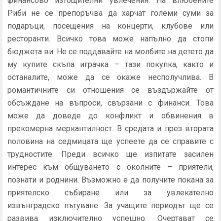
финансово изтощителни увлечения. На влюбените
Риби не се препоръчва да харчат големи суми за
подаръци, посещения на концерти, клубове или
ресторанти. Всичко това може напълно да стопи
бюджета ви. Не се поддавайте на молбите на детето да
му купите скъпа играчка – тази покупка, както и
останалите, може да се окаже несполучлива. В
романтичните си отношения се въздържайте от
обсъждане на въпроси, свързани с финанси. Това
може да доведе до конфликт и обвинения в
прекомерна меркантилност. В средата и през втората
половина на седмицата ще успеете да се справите с
трудностите. Преди всичко ще изпитате засилен
интерес към общуването с околните – приятели,
познати и роднини. Възможно е да получите покана за
приятелско събиране или за увлекателно
извънградско пътуване. За учащите периодът ще се
развива изключително успешно. Очертават се