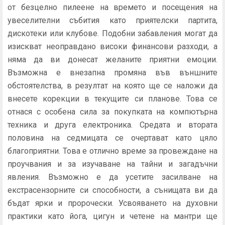
от безцелно пилеене на времето и посещения на
увеселителни събития като приятелски партита,
дискотеки или клубове. Подобни забавления могат да
изискват неоправдано високи финансови разходи, а
няма да ви донесат желаните приятни емоции.
Възможна е внезапна промяна във външните
обстоятелства, в резултат на която ще се наложи да
внесете корекции в текущите си планове. Това се
отнася с особена сила за покупката на компютърна
техника и друга електроника. Средата и втората
половина на седмицата се очертават като цяло
благоприятни. Това е отлично време за провеждане на
проучвания и за изучаване на тайни и загадъчни
явления. Възможно е да усетите засилване на
екстрасензорните си способности, а сънищата ви да
бъдат ярки и пророчески. Усвояването на духовни
практики като йога, цигун и четене на мантри ще