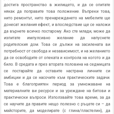
достига пространство в жилището, и да се опитате
някак да поправите това положение. Въпреки това,
нито ремонтът, нито пренареждането на мебелите ще
донесат желания ефект, и впоследствие ще се наложи
да върнете всичко постарому. Ако сте млади, може да
изпитате импулсивно желание да напуснете
родителския дом. Това се дължи на засилената ви
потребност от свобода и независимост, и на желанието
да се освободите от опеката и контрола на когото и да
било. В средата и през втората половина на седмицата
се постарайте да оставите настрана личните си
амбиции и да се насочите към практическите задачи.
Това е благоприятен период за умножаване на
материалните ви ресурси и за уреждане на битови и
практически въпроси. Използвайте това време, за да
се научите да правите нещо полезно с ръцете си – да
майсторите, да моделирате (с глина/пластелин), да