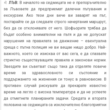
♌
ЛЪВ
:
В началото на седмицата не е препоръчително
за Лъвовете да предприемат далечни пътувания и
екскурзии. Ако тези дни вече ви заварят на път,
постарайте се да следвате строго начертания маршрут,
без да се отклонявате от него. Шофьорите трябва да
бъдат особено внимателни на пътя и да не допускат
нарушения на правилата за движение – евентуална
среща с пътна полиция не ви вещае нищо добро. Най-
важното, което се изисква от вас сега, е да спазвате
стриктно съществуващите правила и законови норми.
Звездите ви съветват също така да отделяте повече
време за здравословното си състояние и
поддържането на жизнения си тонус в равновесие. В
противен случай рискувате да прекарате известно
време на легло с висока температура и да не успеете
да отметнете планираните задачи. Средата и втората
половина на седмицата са изключително благоприятни