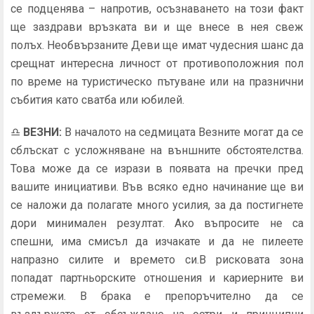
се подценява – напротив, осъзнаването на този факт
ще заздрави връзката ви и ще внесе в нея свеж
полъх. Необвързаните Деви ще имат чудесния шанс да
срещнат интересна личност от противоположния пол
по време на туристическо пътуване или на празнични
събития като сватба или юбилей.
♎
ВЕЗНИ
:
В началото на седмицата Везните могат да се
сблъскат с усложняване на външните обстоятелства.
Това може да се изрази в появата на пречки пред
вашите инициативи. Във всяко едно начинание ще ви
се наложи да полагате много усилия, за да постигнете
дори минимален резултат. Ако въпросите не са
спешни, има смисъл да изчакате и да не пилеете
напразно силите и времето си.В рисковата зона
попадат партньорските отношения и кариерните ви
стремежи. В брака е препоръчително да се