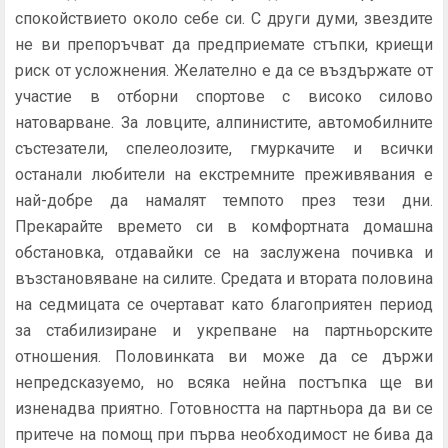
спокойствието около себе си. С други думи, звездите
не ви препоръчват да предприемате стъпки, криещи
риск от усложнения. Желателно е да се въздържате от
участие в отборни спортове с високо силово
натоварване. За ловците, алпинистите, автомобилните
състезатели, спелеолозите, гмуркачите и всички
останали любители на екстремните преживявания е
най-добре да намалят темпото през тези дни.
Прекарайте времето си в комфортната домашна
обстановка, отдавайки се на заслужена почивка и
възстановяване на силите. Средата и втората половина
на седмицата се очертават като благоприятен период
за стабилизиране и укрепване на партньорските
отношения. Половинката ви може да се държи
непредсказуемо, но всяка нейна постъпка ще ви
изненадва приятно. Готовността на партньора да ви се
притече на помощ при първа необходимост не бива да