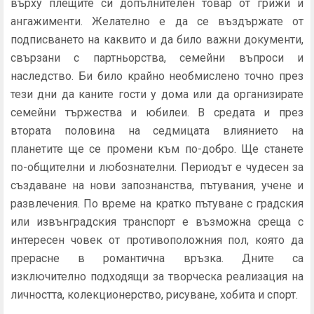
върху плещите си допълнителен товар от грижи и
ангажименти. Желателно е да се въздържате от
подписването на каквито и да било важни документи,
свързани с партньорства, семейни въпроси и
наследство. Би било крайно необмислено точно през
тези дни да каните гости у дома или да организирате
семейни тържества и юбилеи. В средата и през
втората половина на седмицата влиянието на
планетите ще се промени към по-добро. Ще станете
по-общителни и любознателни. Периодът е чудесен за
създаване на нови запознанства, пътувания, учене и
развлечения. По време на кратко пътуване с градския
или извънградския транспорт е възможна среща с
интересен човек от противоположния пол, която да
прерасне в романтична връзка. Дните са
изключително подходящи за творческа реализация на
личността, колекционерство, рисуване, хобита и спорт.