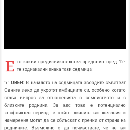
Е
то какви предизвикателства предстоят пред 12-
те зодиакални знака тази седмица:
♈
ОВЕН
:
В началото на седмицата звездите съветват
Овните леко да укротят амбициите си, особено когато
става въпрос за отношенията в семейството и с
близките роднини. За вас това е потенциално
конфликтен период, в който личните ви желания и
намерения могат да се сблъскат с пречки от страна на
роднините. Възможно е да почувствате, че не ви