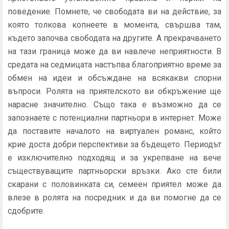
поведение. Помнете, че свободата ви на действие, за
която толкова копнеете в момента, свършва там,
където започва свободата на другите. А прекрачването
на тази граница може да ви навлече неприятности. В
средата на седмицата настъпва благоприятно време за
обмен на идеи и обсъждане на всякакви спорни
въпроси. Ролята на приятелското ви обкръжение ще
нарасне значително. Също така е възможно да се
запознаете с потенциални партньори в интернет. Може
да поставите началото на виртуален романс, който
крие доста добри перспективи за бъдещето. Периодът
е изключително подходящ и за укрепване на вече
съществуващите партньорски връзки. Ако сте били
скарани с половинката си, семеен приятел може да
влезе в ролята на посредник и да ви помогне да се
сдобрите.